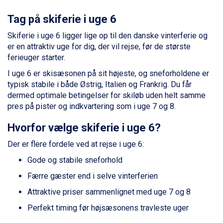
Sölden fra DKK 8.445
Champoluc fra DKK 3.795
Tag på skiferie i uge 6
Sestriere fra DKK 4.395
Skiferie i uge 6 ligger lige op til den danske vinterferie og
Wagrain fra DKK 4.645
er en attraktiv uge for dig, der vil rejse, før de største
Ischgl fra DKK 7.095
ferieuger starter.
Fieberbrunn fra DKK 6.145
St. Anton fra DKK 7.245
I uge 6 er skisæsonen på sit højeste, og sneforholdene er
Zell am See fra DKK 4.095
typisk stabile i både Østrig, Italien og Frankrig. Du får
Livigno fra DKK 4.145
dermed optimale betingelser for skiløb uden helt samme
Canazei fra DKK 4.745
pres på pister og indkvartering som i uge 7 og 8.
Ponte di Legno fra DKK 4.745
Hvorfor vælge skiferie i uge 6?
Bad Gastein fra DKK 4.195
Sauze dOulx fra DKK 4.045
Der er flere fordele ved at rejse i uge 6:
Alleghe fra DKK 5.595
Arabba fra DKK 7.045
Gode og stabile sneforhold
La Thuile fra DKK 4.595
Færre gæster end i selve vinterferien
Val Thorens fra DKK 5.395
Cervinia fra DKK 5.295
Attraktive priser sammenlignet med uge 7 og 8
Bad Hofgastein fra DKK 5.495
Perfekt timing før højsæsonens travleste uger
Passo Tonale fra DKK 3.795