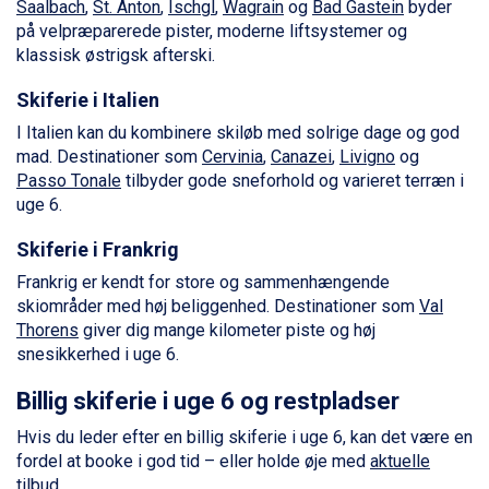
Saalbach
,
St. Anton
,
Ischgl
,
Wagrain
og
Bad Gastein
byder
Saalbach fra DKK 5.945
på velpræparerede pister, moderne liftsystemer og
Sölden fra DKK 8.445
klassisk østrigsk afterski.
Champoluc fra DKK 3.795
Sestriere fra DKK 4.395
Skiferie i Italien
Wagrain fra DKK 4.645
I Italien kan du kombinere skiløb med solrige dage og god
Ischgl fra DKK 7.095
mad. Destinationer som
Cervinia
,
Canazei
,
Livigno
og
Fieberbrunn fra DKK 6.145
Passo Tonale
tilbyder gode sneforhold og varieret terræn i
St. Anton fra DKK 7.245
uge 6.
Zell am See fra DKK 4.095
Livigno fra DKK 4.145
Skiferie i Frankrig
Canazei fra DKK 4.745
Frankrig er kendt for store og sammenhængende
Ponte di Legno fra DKK 4.745
skiområder med høj beliggenhed. Destinationer som
Val
Bad Gastein fra DKK 4.195
Thorens
giver dig mange kilometer piste og høj
Sauze dOulx fra DKK 4.045
snesikkerhed i uge 6.
Alleghe fra DKK 5.595
Arabba fra DKK 7.045
Billig skiferie i uge 6 og restpladser
La Thuile fra DKK 4.595
Val Thorens fra DKK 5.395
Hvis du leder efter en billig skiferie i uge 6, kan det være en
Cervinia fra DKK 5.295
fordel at booke i god tid – eller holde øje med
aktuelle
Bad Hofgastein fra DKK 5.495
tilbud
.