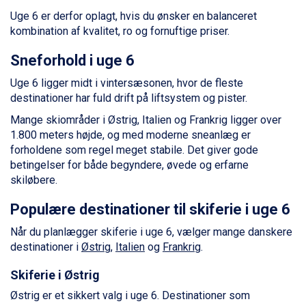
Saalbach fra DKK 5.945
Uge 6 er derfor oplagt, hvis du ønsker en balanceret
Sölden fra DKK 8.445
kombination af kvalitet, ro og fornuftige priser.
Champoluc fra DKK 3.795
Sestriere fra DKK 4.395
Sneforhold i uge 6
Wagrain fra DKK 4.645
Ischgl fra DKK 7.095
Uge 6 ligger midt i vintersæsonen, hvor de fleste
Fieberbrunn fra DKK 6.145
destinationer har fuld drift på liftsystem og pister.
St. Anton fra DKK 7.245
Mange skiområder i Østrig, Italien og Frankrig ligger over
Zell am See fra DKK 4.095
1.800 meters højde, og med moderne sneanlæg er
Livigno fra DKK 4.145
forholdene som regel meget stabile. Det giver gode
Canazei fra DKK 4.745
betingelser for både begyndere, øvede og erfarne
Ponte di Legno fra DKK 4.745
skiløbere.
Bad Gastein fra DKK 4.195
Sauze dOulx fra DKK 4.045
Populære destinationer til skiferie i uge 6
Alleghe fra DKK 5.595
Arabba fra DKK 7.045
Når du planlægger skiferie i uge 6, vælger mange danskere
La Thuile fra DKK 4.595
destinationer i
Østrig
,
Italien
og
Frankrig
.
Val Thorens fra DKK 5.395
Cervinia fra DKK 5.295
Skiferie i Østrig
Bad Hofgastein fra DKK 5.495
Østrig er et sikkert valg i uge 6. Destinationer som
Passo Tonale fra DKK 3.795