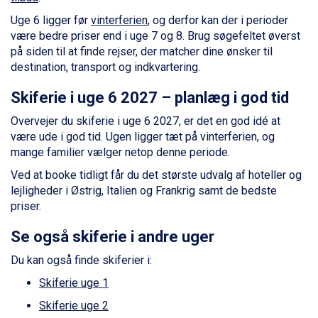
Passo Tonale fra DKK 3.795
Uge 6 ligger før
vinterferien
, og derfor kan der i perioder
Saalbach fra DKK 5.945
være bedre priser end i uge 7 og 8. Brug søgefeltet øverst
Sölden fra DKK 8.445
på siden til at finde rejser, der matcher dine ønsker til
Champoluc fra DKK 3.795
destination, transport og indkvartering.
Sestriere fra DKK 4.395
Wagrain fra DKK 4.645
Skiferie i uge 6 2027 – planlæg i god tid
Ischgl fra DKK 7.095
Fieberbrunn fra DKK 6.145
Overvejer du skiferie i uge 6 2027, er det en god idé at
St. Anton fra DKK 7.245
være ude i god tid. Ugen ligger tæt på vinterferien, og
Zell am See fra DKK 4.095
mange familier vælger netop denne periode.
Livigno fra DKK 4.145
Ved at booke tidligt får du det største udvalg af hoteller og
Canazei fra DKK 4.745
lejligheder i Østrig, Italien og Frankrig samt de bedste
Ponte di Legno fra DKK 4.745
priser.
Bad Gastein fra DKK 4.195
Sauze dOulx fra DKK 4.045
Se også skiferie i andre uger
Alleghe fra DKK 5.595
Arabba fra DKK 7.045
Du kan også finde skiferier i:
La Thuile fra DKK 4.595
Skiferie uge 1
Val Thorens fra DKK 5.395
Cervinia fra DKK 5.295
Skiferie uge 2