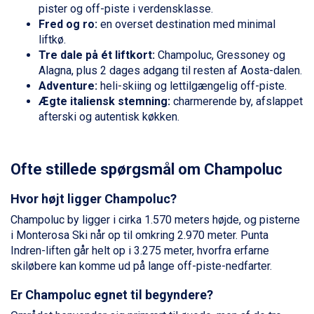
Zell am See fra DKK 4.095
pister og off-piste i verdensklasse.
Livigno fra DKK 4.145
Fred og ro:
en overset destination med minimal
Canazei fra DKK 4.745
liftkø.
Ponte di Legno fra DKK 4.745
Tre dale på ét liftkort:
Champoluc, Gressoney og
Alleghe fra DKK 5.595
Alagna, plus 2 dages adgang til resten af Aosta-dalen.
Bad Gastein fra DKK 4.195
Adventure:
heli-skiing og lettilgængelig off-piste.
Sauze dOulx fra DKK 4.045
Ægte italiensk stemning:
charmerende by, afslappet
Arabba fra DKK 7.045
afterski og autentisk køkken.
La Thuile fra DKK 4.595
Val Thorens fra DKK 5.395
Cervinia fra DKK 5.295
Ofte stillede spørgsmål om Champoluc
Sölden fra DKK 8.445
Bad Hofgastein fra DKK 5.495
Hvor højt ligger Champoluc?
Passo Tonale fra DKK 3.795
Champoluc by ligger i cirka 1.570 meters højde, og pisterne
Saalbach fra DKK 5.945
i Monterosa Ski når op til omkring 2.970 meter. Punta
Champoluc fra DKK 3.795
Indren-liften går helt op i 3.275 meter, hvorfra erfarne
Sestriere fra DKK 4.395
skiløbere kan komme ud på lange off-piste-nedfarter.
Fieberbrunn fra DKK 6.145
Wagrain fra DKK 4.645
Er Champoluc egnet til begyndere?
Ischgl fra DKK 7.095
St. Anton fra DKK 7.245