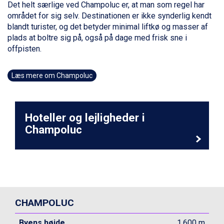
Det helt særlige ved Champoluc er, at man som regel har
Bad Gastein fra DKK 4.195
området for sig selv. Destinationen er ikke synderlig kendt
Sauze dOulx fra DKK 4.045
blandt turister, og det betyder minimal liftkø og masser af
Arabba fra DKK 7.045
plads at boltre sig på, også på dage med frisk sne i
La Thuile fra DKK 4.595
offpisten.
Val Thorens fra DKK 5.395
Cervinia fra DKK 5.295
Sölden fra DKK 8.445
Læs mere om Champoluc
Bad Hofgastein fra DKK 5.495
Passo Tonale fra DKK 3.795
Saalbach fra DKK 5.945
Hoteller og lejligheder i
Champoluc fra DKK 3.795
Champoluc
Sestriere fra DKK 4.395
Fieberbrunn fra DKK 6.145
Wagrain fra DKK 4.645
Ischgl fra DKK 7.095
St. Anton fra DKK 7.245
Zell am See fra DKK 4.095
Livigno fra DKK 4.145
CHAMPOLUC
Canazei fra DKK 4.745
Ponte di Legno fra DKK 4.745
Byens højde
1.600 m