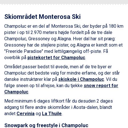
Ponte di Legno fra DKK 4.745
Alleghe fra DKK 5.595
Skiområdet Monterosa Ski
Bad Gastein fra DKK 4.195
Sauze dOulx fra DKK 4.045
Champoluc er en del af Monterosa Ski, der byder på 180 km
Arabba fra DKK 7.045
pister i op til 2.970 meters højde fordelt på de tre dale
La Thuile fra DKK 4.595
Champoluc, Gressoney og Alagna. Hver dal har sit præg:
Val Thorens fra DKK 5.395
Gressoney har de stejlere pister, og Alagna er kendt som et
Cervinia fra DKK 5.295
"Freeride Paradise" med lettilgængelig off-piste. Få
Sölden fra DKK 8.445
overblik på
pistekortet for Champoluc
.
Bad Hofgastein fra DKK 5.495
Området passer bedst til øvede, men af de tre byer er
Passo Tonale fra DKK 3.795
Champoluc det bedste valg for mindre erfarne, og der står
Saalbach fra DKK 5.945
danske instruktører klar på
skiskole i Champoluc
. Vil du
Champoluc fra DKK 3.795
følge sneen op til afrejse, kan du tjekke
snow report for
Sestriere fra DKK 4.395
Champoluc
.
Fieberbrunn fra DKK 6.145
Wagrain fra DKK 4.645
Med minimum 6 dages liftkort får du desuden 2 dages
Ischgl fra DKK 7.095
adgang til flere andre skiområder i Aosta-dalen, blandt
St. Anton fra DKK 7.245
andet
Cervinia
og
La Thuile
.
Zell am See fra DKK 4.095
Livigno fra DKK 4.145
Snowpark og freestyle i Champoluc