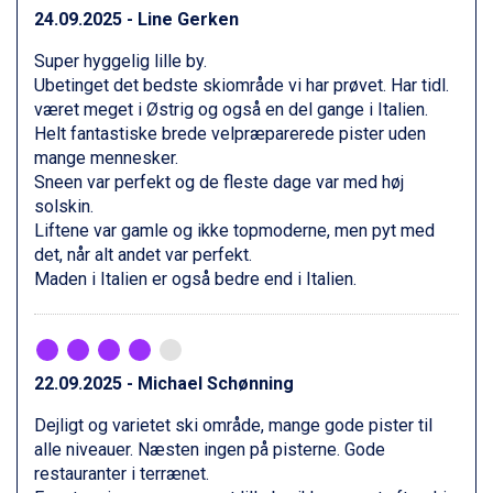
St. Anton fra DKK 7.245
24.09.2025 - Line Gerken
Zell am See fra DKK 4.095
Super hyggelig lille by.
Livigno fra DKK 4.145
Ubetinget det bedste skiområde vi har prøvet. Har tidl.
Canazei fra DKK 4.745
været meget i Østrig og også en del gange i Italien.
Ponte di Legno fra DKK 4.745
Helt fantastiske brede velpræparerede pister uden
Alleghe fra DKK 5.595
mange mennesker.
Bad Gastein fra DKK 4.195
Sneen var perfekt og de fleste dage var med høj
Sauze dOulx fra DKK 4.045
solskin.
Arabba fra DKK 7.045
Liftene var gamle og ikke topmoderne, men pyt med
La Thuile fra DKK 4.595
det, når alt andet var perfekt.
Val Thorens fra DKK 5.395
Maden i Italien er også bedre end i Italien.
Cervinia fra DKK 5.295
Sölden fra DKK 8.445
Bad Hofgastein fra DKK 5.495
Passo Tonale fra DKK 3.795
Saalbach fra DKK 5.945
22.09.2025 - Michael Schønning
Champoluc fra DKK 3.795
Sestriere fra DKK 4.395
Dejligt og varietet ski område, mange gode pister til
Fieberbrunn fra DKK 6.145
alle niveauer. Næsten ingen på pisterne. Gode
Wagrain fra DKK 4.645
restauranter i terrænet.