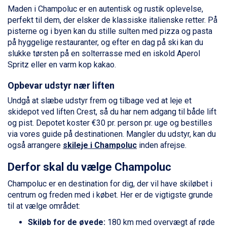
Livigno fra DKK 4.145
Maden i Champoluc er en autentisk og rustik oplevelse,
Canazei fra DKK 4.745
perfekt til dem, der elsker de klassiske italienske retter. På
Ponte di Legno fra DKK 4.745
pisterne og i byen kan du stille sulten med pizza og pasta
Alleghe fra DKK 5.595
på hyggelige restauranter, og efter en dag på ski kan du
Bad Gastein fra DKK 4.195
slukke tørsten på en solterrasse med en iskold Aperol
Sauze dOulx fra DKK 4.045
Spritz eller en varm kop kakao.
Arabba fra DKK 7.045
Opbevar udstyr nær liften
La Thuile fra DKK 4.595
Val Thorens fra DKK 5.395
Undgå at slæbe udstyr frem og tilbage ved at leje et
Cervinia fra DKK 5.295
skidepot ved liften Crest, så du har nem adgang til både lift
Sölden fra DKK 8.445
og pist. Depotet koster €30 pr. person pr. uge og bestilles
Bad Hofgastein fra DKK 5.495
via vores guide på destinationen. Mangler du udstyr, kan du
Passo Tonale fra DKK 3.795
også arrangere
skileje i Champoluc
inden afrejse.
Saalbach fra DKK 5.945
Champoluc fra DKK 3.795
Derfor skal du vælge Champoluc
Sestriere fra DKK 4.395
Champoluc er en destination for dig, der vil have skiløbet i
Fieberbrunn fra DKK 6.145
centrum og freden med i købet. Her er de vigtigste grunde
Wagrain fra DKK 4.645
til at vælge området:
Ischgl fra DKK 7.095
St. Anton fra DKK 7.245
Skiløb for de øvede:
180 km med overvægt af røde