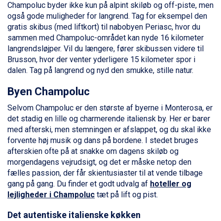
Champoluc byder ikke kun på alpint skiløb og off-piste, men
Canazei fra DKK 4.745
også gode muligheder for langrend. Tag for eksempel den
Ponte di Legno fra DKK 4.745
gratis skibus (med liftkort) til nabobyen Periasc, hvor du
Alleghe fra DKK 5.595
sammen med Champoluc-området kan nyde 16 kilometer
Bad Gastein fra DKK 4.195
langrendsløjper. Vil du længere, fører skibussen videre til
Sauze dOulx fra DKK 4.045
Brusson, hvor der venter yderligere 15 kilometer spor i
Arabba fra DKK 7.045
dalen. Tag på langrend og nyd den smukke, stille natur.
La Thuile fra DKK 4.595
Val Thorens fra DKK 5.395
Byen Champoluc
Cervinia fra DKK 5.295
Selvom Champoluc er den største af byerne i Monterosa, er
Sölden fra DKK 8.445
det stadig en lille og charmerende italiensk by. Her er barer
Bad Hofgastein fra DKK 5.495
med afterski, men stemningen er afslappet, og du skal ikke
Passo Tonale fra DKK 3.795
forvente høj musik og dans på bordene. I stedet bruges
Saalbach fra DKK 5.945
afterskien ofte på at snakke om dagens skiløb og
Champoluc fra DKK 3.795
morgendagens vejrudsigt, og det er måske netop den
Sestriere fra DKK 4.395
fælles passion, der får skientusiaster til at vende tilbage
Fieberbrunn fra DKK 6.145
gang på gang. Du finder et godt udvalg af
hoteller og
Wagrain fra DKK 4.645
lejligheder i Champoluc
tæt på lift og pist.
Ischgl fra DKK 7.095
St. Anton fra DKK 7.245
Det autentiske italienske køkken
Zell am See fra DKK 4.095