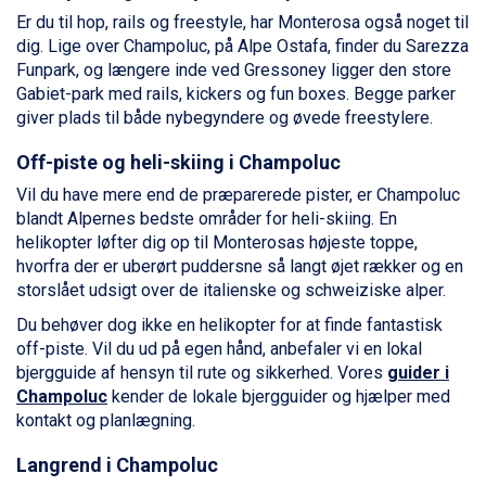
Canazei fra DKK 4.745
Er du til hop, rails og freestyle, har Monterosa også noget til
Ponte di Legno fra DKK 4.745
dig. Lige over Champoluc, på Alpe Ostafa, finder du Sarezza
Alleghe fra DKK 5.595
Funpark, og længere inde ved Gressoney ligger den store
Bad Gastein fra DKK 4.195
Gabiet-park med rails, kickers og fun boxes. Begge parker
Sauze dOulx fra DKK 4.045
giver plads til både nybegyndere og øvede freestylere.
Arabba fra DKK 7.045
La Thuile fra DKK 4.595
Off-piste og heli-skiing i Champoluc
Val Thorens fra DKK 5.395
Vil du have mere end de præparerede pister, er Champoluc
Cervinia fra DKK 5.295
blandt Alpernes bedste områder for heli-skiing. En
Sölden fra DKK 8.445
helikopter løfter dig op til Monterosas højeste toppe,
Bad Hofgastein fra DKK 5.495
hvorfra der er uberørt puddersne så langt øjet rækker og en
Passo Tonale fra DKK 3.795
storslået udsigt over de italienske og schweiziske alper.
Saalbach fra DKK 5.945
Champoluc fra DKK 3.795
Du behøver dog ikke en helikopter for at finde fantastisk
Sestriere fra DKK 4.395
off-piste. Vil du ud på egen hånd, anbefaler vi en lokal
Fieberbrunn fra DKK 6.145
bjergguide af hensyn til rute og sikkerhed. Vores
guider i
Wagrain fra DKK 4.645
Champoluc
kender de lokale bjergguider og hjælper med
Ischgl fra DKK 7.095
kontakt og planlægning.
St. Anton fra DKK 7.245
Zell am See fra DKK 4.095
Langrend i Champoluc
Livigno fra DKK 4.145