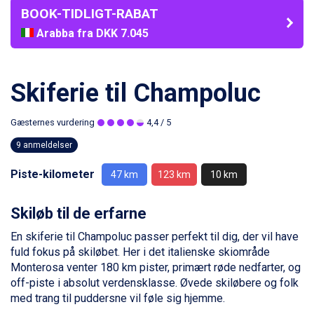
BOOK-TIDLIGT-RABAT
Arabba fra DKK 7.045
La Thuile fra DKK 4.595
Val Thorens fra DKK 5.395
Cervinia fra DKK 5.295
Skiferie til Champoluc
Sölden fra DKK 8.445
Bad Hofgastein fra DKK 5.495
Gæsternes vurdering
4,4
/ 5
Passo Tonale fra DKK 3.795
Saalbach fra DKK 5.945
9 anmeldelser
Champoluc fra DKK 3.795
Sestriere fra DKK 4.395
Piste-kilometer
47 km
123 km
10 km
Fieberbrunn fra DKK 6.145
Wagrain fra DKK 4.645
Skiløb til de erfarne
Ischgl fra DKK 7.095
St. Anton fra DKK 7.245
En skiferie til Champoluc passer perfekt til dig, der vil have
Zell am See fra DKK 4.095
fuld fokus på skiløbet. Her i det italienske skiområde
Livigno fra DKK 4.145
Monterosa venter 180 km pister, primært røde nedfarter, og
Canazei fra DKK 4.745
off-piste i absolut verdensklasse. Øvede skiløbere og folk
Ponte di Legno fra DKK 4.745
med trang til puddersne vil føle sig hjemme.
Alleghe fra DKK 5.595