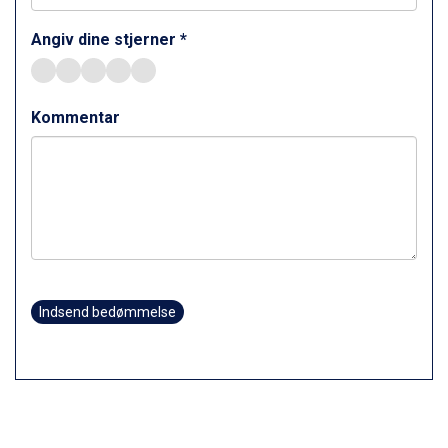
Ischgl fra DKK 7.095
Angiv dine stjerner *
St. Anton fra DKK 7.245
Zell am See fra DKK 4.095
Livigno fra DKK 4.145
Canazei fra DKK 4.745
Kommentar
Ponte di Legno fra DKK 4.745
Alleghe fra DKK 5.595
Bad Gastein fra DKK 4.195
Sauze dOulx fra DKK 4.045
Arabba fra DKK 7.045
La Thuile fra DKK 4.595
Val Thorens fra DKK 5.395
Cervinia fra DKK 5.295
Sölden fra DKK 8.445
Indsend bedømmelse
Bad Hofgastein fra DKK 5.495
Passo Tonale fra DKK 3.795
Saalbach fra DKK 5.945
Champoluc fra DKK 3.795
Sestriere fra DKK 4.395
Fieberbrunn fra DKK 6.145