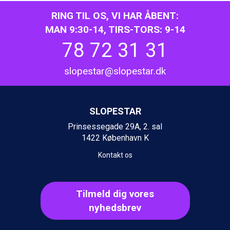
Wagrain fra DKK 4.645
RING TIL OS, VI HAR ÅBENT:
Ischgl fra DKK 7.095
St. Anton fra DKK 7.245
MAN 9:30-14, TIRS-TORS: 9-14
Zell am See fra DKK 4.095
78 72 31 31
Livigno fra DKK 4.145
Canazei fra DKK 4.745
slopestar@slopestar.dk
Ponte di Legno fra DKK 4.745
Alleghe fra DKK 5.595
Bad Gastein fra DKK 4.195
Sauze dOulx fra DKK 4.045
SLOPESTAR
Arabba fra DKK 7.045
Prinsessegade 29A, 2. sal
La Thuile fra DKK 4.595
1422 København K
Val Thorens fra DKK 5.395
Cervinia fra DKK 5.295
Kontakt os
Sölden fra DKK 8.445
Bad Hofgastein fra DKK 5.495
Passo Tonale fra DKK 3.795
Tilmeld dig vores
Saalbach fra DKK 5.945
nyhedsbrev
Champoluc fra DKK 3.795
Sestriere fra DKK 4.395