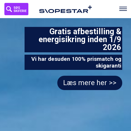
SØG
SKIFERIE
Gratis afbestilling &
energisikring inden 1/9
2026
Vi har desuden 100% prismatch og
skigaranti
Læs mere her >>