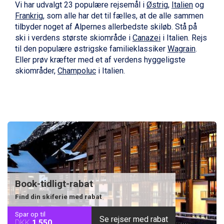
Vi har udvalgt 23 populære rejsemål i
Østrig
,
Italien
og
Frankrig
, som alle har det til fælles, at de alle sammen
tilbyder noget af Alpernes allerbedste skiløb. Stå på
ski i verdens største skiområde i
Canazei
i Italien. Rejs
til den populære østrigske familieklassiker
Wagrain
.
Eller prøv kræfter med et af verdens hyggeligste
skiområder,
Champoluc
i Italien.
Book-tidligt-rabat
Find din skiferie med rabat
Spar op til
Se rejser med rabat
DKK
1.550