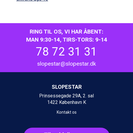
Bad Hofgastein fra DKK 5.495
Passo Tonale fra DKK 3.795
Saalbach fra DKK 5.945
Sölden fra DKK 8.445
Champoluc fra DKK 3.795
RING TIL OS, VI HAR ÅBENT:
Sestriere fra DKK 4.395
MAN 9:30-14, TIRS-TORS: 9-14
Fieberbrunn fra DKK 6.145
78 72 31 31
Wagrain fra DKK 4.645
Ischgl fra DKK 7.095
slopestar@slopestar.dk
St. Anton fra DKK 7.245
Zell am See fra DKK 4.095
Livigno fra DKK 4.145
Canazei fra DKK 4.745
SLOPESTAR
Ponte di Legno fra DKK 4.745
Prinsessegade 29A, 2. sal
Alleghe fra DKK 5.595
1422 København K
Bad Gastein fra DKK 4.195
Sauze dOulx fra DKK 4.045
Kontakt os
Arabba fra DKK 7.045
La Thuile fra DKK 4.595
Val Thorens fra DKK 5.395