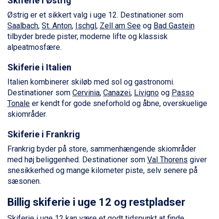
Skiferie i Østrig
Saalbach fra DKK 5.945
Østrig er et sikkert valg i uge 12. Destinationer som
Sölden fra DKK 8.445
Saalbach
,
St. Anton
,
Ischgl
,
Zell am See
og
Bad Gastein
Champoluc fra DKK 3.795
tilbyder brede pister, moderne lifte og klassisk
Sestriere fra DKK 4.395
alpeatmosfære.
Fieberbrunn fra DKK 6.145
Wagrain fra DKK 4.645
Skiferie i Italien
Ischgl fra DKK 7.095
Italien kombinerer skiløb med sol og gastronomi.
St. Anton fra DKK 7.245
Destinationer som
Cervinia
,
Canazei
,
Livigno
og
Passo
Zell am See fra DKK 4.095
Tonale
er kendt for gode sneforhold og åbne, overskuelige
Livigno fra DKK 4.145
skiområder.
Canazei fra DKK 4.745
Ponte di Legno fra DKK 4.745
Skiferie i Frankrig
Alleghe fra DKK 5.595
Bad Gastein fra DKK 4.195
Frankrig byder på store, sammenhængende skiområder
Sauze dOulx fra DKK 4.045
med høj beliggenhed. Destinationer som
Val Thorens
giver
Arabba fra DKK 7.045
snesikkerhed og mange kilometer piste, selv senere på
La Thuile fra DKK 4.595
sæsonen.
Val Thorens fra DKK 5.395
Billig skiferie i uge 12 og restpladser
Cervinia fra DKK 5.295
Bad Hofgastein fra DKK 5.495
Skiferie i uge 12 kan være et godt tidspunkt at finde