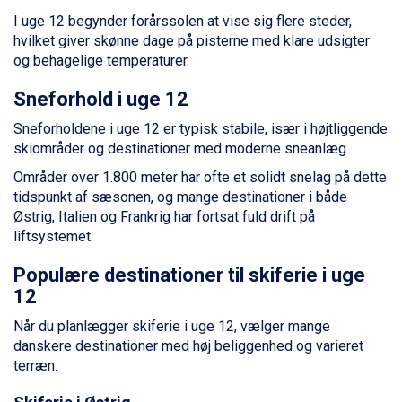
Saalbach fra DKK 5.945
I uge 12 begynder forårssolen at vise sig flere steder,
Sölden fra DKK 8.445
hvilket giver skønne dage på pisterne med klare udsigter
Champoluc fra DKK 3.795
og behagelige temperaturer.
Sestriere fra DKK 4.395
Fieberbrunn fra DKK 6.145
Sneforhold i uge 12
Wagrain fra DKK 4.645
Ischgl fra DKK 7.095
Sneforholdene i uge 12 er typisk stabile, især i højtliggende
St. Anton fra DKK 7.245
skiområder og destinationer med moderne sneanlæg.
Zell am See fra DKK 4.095
Områder over 1.800 meter har ofte et solidt snelag på dette
Livigno fra DKK 4.145
tidspunkt af sæsonen, og mange destinationer i både
Canazei fra DKK 4.745
Østrig
,
Italien
og
Frankrig
har fortsat fuld drift på
Ponte di Legno fra DKK 4.745
liftsystemet.
Alleghe fra DKK 5.595
Bad Gastein fra DKK 4.195
Populære destinationer til skiferie i uge
Sauze dOulx fra DKK 4.045
12
Arabba fra DKK 7.045
La Thuile fra DKK 4.595
Når du planlægger skiferie i uge 12, vælger mange
Val Thorens fra DKK 5.395
danskere destinationer med høj beliggenhed og varieret
Cervinia fra DKK 5.295
terræn.
Bad Hofgastein fra DKK 5.495
Passo Tonale fra DKK 3.795