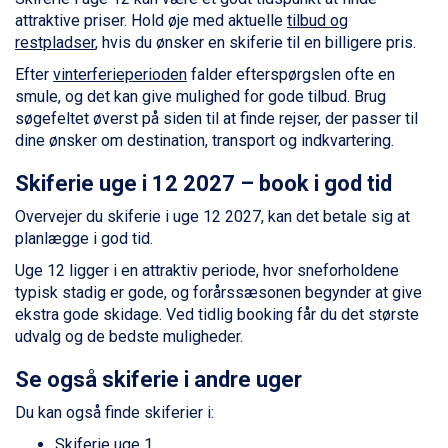
Passo Tonale fra DKK 3.795
attraktive priser. Hold øje med aktuelle
tilbud og
Saalbach fra DKK 5.945
restpladser
, hvis du ønsker en skiferie til en billigere pris.
Sölden fra DKK 8.445
Efter
vinterferieperioden
falder efterspørgslen ofte en
Champoluc fra DKK 3.795
smule, og det kan give mulighed for gode tilbud. Brug
Sestriere fra DKK 4.395
søgefeltet øverst på siden til at finde rejser, der passer til
Fieberbrunn fra DKK 6.145
dine ønsker om destination, transport og indkvartering.
Wagrain fra DKK 4.645
Ischgl fra DKK 7.095
Skiferie uge i 12 2027 – book i god tid
St. Anton fra DKK 7.245
Zell am See fra DKK 4.095
Overvejer du skiferie i uge 12 2027, kan det betale sig at
Livigno fra DKK 4.145
planlægge i god tid.
Canazei fra DKK 4.745
Uge 12 ligger i en attraktiv periode, hvor sneforholdene
Ponte di Legno fra DKK 4.745
typisk stadig er gode, og forårssæsonen begynder at give
Alleghe fra DKK 5.595
ekstra gode skidage. Ved tidlig booking får du det største
Bad Gastein fra DKK 4.195
udvalg og de bedste muligheder.
Sauze dOulx fra DKK 4.045
Arabba fra DKK 7.045
Se også skiferie i andre uger
La Thuile fra DKK 4.595
Val Thorens fra DKK 5.395
Du kan også finde skiferier i:
Cervinia fra DKK 5.295
Skiferie uge 1