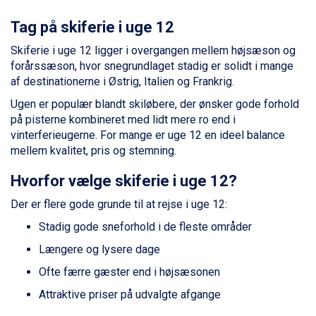
Sölden fra DKK 8.445
Champoluc fra DKK 3.795
Tag på skiferie i uge 12
Sestriere fra DKK 4.395
Skiferie i uge 12 ligger i overgangen mellem højsæson og
Fieberbrunn fra DKK 6.145
forårssæson, hvor snegrundlaget stadig er solidt i mange
Wagrain fra DKK 4.645
af destinationerne i Østrig, Italien og Frankrig.
Ischgl fra DKK 7.095
St. Anton fra DKK 7.245
Ugen er populær blandt skiløbere, der ønsker gode forhold
Zell am See fra DKK 4.095
på pisterne kombineret med lidt mere ro end i
Livigno fra DKK 4.145
vinterferieugerne. For mange er uge 12 en ideel balance
Canazei fra DKK 4.745
mellem kvalitet, pris og stemning.
Ponte di Legno fra DKK 4.745
Hvorfor vælge skiferie i uge 12?
Alleghe fra DKK 5.595
Bad Gastein fra DKK 4.195
Der er flere gode grunde til at rejse i uge 12:
Sauze dOulx fra DKK 4.045
Arabba fra DKK 7.045
Stadig gode sneforhold i de fleste områder
La Thuile fra DKK 4.595
Længere og lysere dage
Val Thorens fra DKK 5.395
Cervinia fra DKK 5.295
Ofte færre gæster end i højsæsonen
Bad Hofgastein fra DKK 5.495
Attraktive priser på udvalgte afgange
Passo Tonale fra DKK 3.795