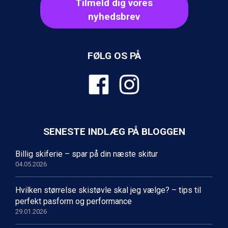
Tilmeld dig vores
Cervinia fra DKK 5.295
Bad Hofgastein fra DKK 5.495
nyhedsbrev
Passo Tonale fra DKK 3.795
Saalbach fra DKK 5.945
Sölden fra DKK 8.445
FØLG OS PÅ
Champoluc fra DKK 3.795
Sestriere fra DKK 4.395
Fieberbrunn fra DKK 6.145
Wagrain fra DKK 4.645
Ischgl fra DKK 7.095
St. Anton fra DKK 7.245
Zell am See fra DKK 4.095
SENESTE INDLÆG PÅ BLOGGEN
Livigno fra DKK 4.145
Canazei fra DKK 4.745
Billig skiferie – spar på din næste skitur
Ponte di Legno fra DKK 4.745
04.05.2026
Alleghe fra DKK 5.595
Bad Gastein fra DKK 4.195
Hvilken størrelse skistøvle skal jeg vælge? – tips til
Sauze dOulx fra DKK 4.045
perfekt pasform og performance
Arabba fra DKK 7.045
29.01.2026
La Thuile fra DKK 4.595
Val Thorens fra DKK 5.395