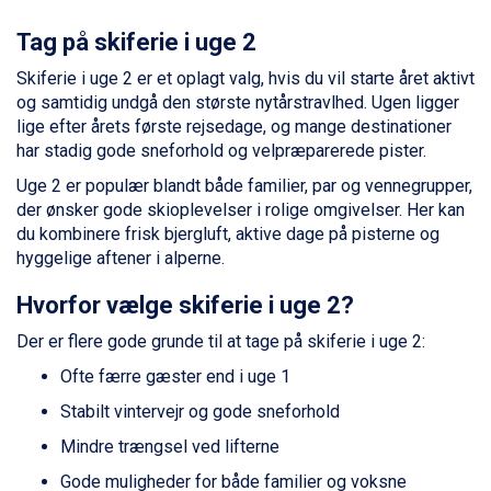
Sölden fra DKK 8.445
Champoluc fra DKK 3.795
Tag på skiferie i uge 2
Sestriere fra DKK 4.395
Skiferie i uge 2 er et oplagt valg, hvis du vil starte året aktivt
Wagrain fra DKK 4.645
og samtidig undgå den største nytårstravlhed. Ugen ligger
Ischgl fra DKK 7.095
lige efter årets første rejsedage, og mange destinationer
Fieberbrunn fra DKK 6.145
har stadig gode sneforhold og velpræparerede pister.
St. Anton fra DKK 7.245
Zell am See fra DKK 4.095
Uge 2 er populær blandt både familier, par og vennegrupper,
Livigno fra DKK 4.145
der ønsker gode skioplevelser i rolige omgivelser. Her kan
Canazei fra DKK 4.745
du kombinere frisk bjergluft, aktive dage på pisterne og
Ponte di Legno fra DKK 4.745
hyggelige aftener i alperne.
Sauze dOulx fra DKK 4.045
Hvorfor vælge skiferie i uge 2?
Alleghe fra DKK 5.595
Bad Gastein fra DKK 4.195
Der er flere gode grunde til at tage på skiferie i uge 2:
Arabba fra DKK 7.045
La Thuile fra DKK 4.595
Ofte færre gæster end i uge 1
Val Thorens fra DKK 5.395
Stabilt vintervejr og gode sneforhold
Cervinia fra DKK 5.295
Bad Hofgastein fra DKK 5.495
Mindre trængsel ved lifterne
Passo Tonale fra DKK 3.795
Gode muligheder for både familier og voksne