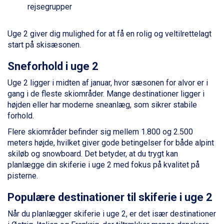
Saalbach fra DKK 5.945
rejsegrupper
Sölden fra DKK 8.445
Champoluc fra DKK 3.795
Uge 2 giver dig mulighed for at få en rolig og veltilrettelagt
Sestriere fra DKK 4.395
start på skisæsonen.
Wagrain fra DKK 4.645
Ischgl fra DKK 7.095
Sneforhold i uge 2
Fieberbrunn fra DKK 6.145
St. Anton fra DKK 7.245
Uge 2 ligger i midten af januar, hvor sæsonen for alvor er i
Zell am See fra DKK 4.095
gang i de fleste skiområder. Mange destinationer ligger i
Livigno fra DKK 4.145
højden eller har moderne sneanlæg, som sikrer stabile
Canazei fra DKK 4.745
forhold.
Ponte di Legno fra DKK 4.745
Flere skiområder befinder sig mellem 1.800 og 2.500
Sauze dOulx fra DKK 4.045
meters højde, hvilket giver gode betingelser for både alpint
Alleghe fra DKK 5.595
skiløb og snowboard. Det betyder, at du trygt kan
Bad Gastein fra DKK 4.195
planlægge din skiferie i uge 2 med fokus på kvalitet på
Arabba fra DKK 7.045
pisterne.
La Thuile fra DKK 4.595
Val Thorens fra DKK 5.395
Populære destinationer til skiferie i uge 2
Cervinia fra DKK 5.295
Bad Hofgastein fra DKK 5.495
Når du planlægger skiferie i uge 2, er det især destinationer
Passo Tonale fra DKK 3.795