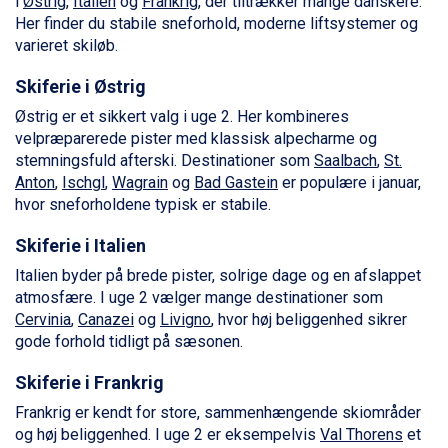
i
Østrig
,
Italien
og
Frankrig
, der tiltrækker mange danskere.
Saalbach fra DKK 5.945
Her finder du stabile sneforhold, moderne liftsystemer og
Sölden fra DKK 8.445
varieret skiløb.
Champoluc fra DKK 3.795
Sestriere fra DKK 4.395
Skiferie i Østrig
Wagrain fra DKK 4.645
Østrig er et sikkert valg i uge 2. Her kombineres
Ischgl fra DKK 7.095
velpræparerede pister med klassisk alpecharme og
Fieberbrunn fra DKK 6.145
stemningsfuld afterski. Destinationer som
Saalbach
,
St.
St. Anton fra DKK 7.245
Anton
,
Ischgl
,
Wagrain
og
Bad Gastein
er populære i januar,
Zell am See fra DKK 4.095
hvor sneforholdene typisk er stabile.
Livigno fra DKK 4.145
Canazei fra DKK 4.745
Skiferie i Italien
Ponte di Legno fra DKK 4.745
Italien byder på brede pister, solrige dage og en afslappet
Sauze dOulx fra DKK 4.045
atmosfære. I uge 2 vælger mange destinationer som
Alleghe fra DKK 5.595
Cervinia
,
Canazei
og
Livigno
, hvor høj beliggenhed sikrer
Bad Gastein fra DKK 4.195
gode forhold tidligt på sæsonen.
Arabba fra DKK 7.045
La Thuile fra DKK 4.595
Skiferie i Frankrig
Val Thorens fra DKK 5.395
Frankrig er kendt for store, sammenhængende skiområder
Cervinia fra DKK 5.295
og høj beliggenhed. I uge 2 er eksempelvis
Val Thorens
et
Bad Hofgastein fra DKK 5.495