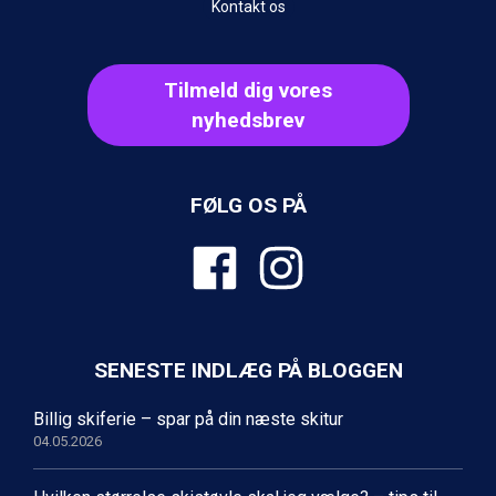
Cervinia fra DKK 5.295
Kontakt os
Bad Hofgastein fra DKK 5.495
Passo Tonale fra DKK 3.795
Saalbach fra DKK 5.945
Tilmeld dig vores
Sölden fra DKK 8.445
nyhedsbrev
Champoluc fra DKK 3.795
Sestriere fra DKK 4.395
Wagrain fra DKK 4.645
Ischgl fra DKK 7.095
FØLG OS PÅ
Fieberbrunn fra DKK 6.145
St. Anton fra DKK 7.245
Zell am See fra DKK 4.095
Livigno fra DKK 4.145
Canazei fra DKK 4.745
Ponte di Legno fra DKK 4.745
SENESTE INDLÆG PÅ BLOGGEN
Sauze dOulx fra DKK 4.045
Alleghe fra DKK 5.595
Billig skiferie – spar på din næste skitur
Bad Gastein fra DKK 4.195
04.05.2026
Arabba fra DKK 7.045
La Thuile fra DKK 4.595
Val Thorens fra DKK 5.395