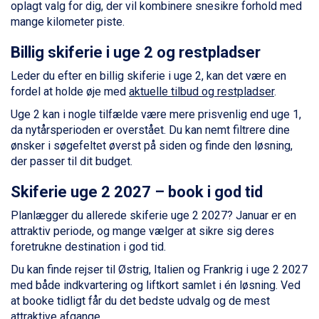
oplagt valg for dig, der vil kombinere snesikre forhold med
Passo Tonale fra DKK 3.795
mange kilometer piste.
Saalbach fra DKK 5.945
Sölden fra DKK 8.445
Billig skiferie i uge 2 og restpladser
Champoluc fra DKK 3.795
Sestriere fra DKK 4.395
Leder du efter en billig skiferie i uge 2, kan det være en
Wagrain fra DKK 4.645
fordel at holde øje med
aktuelle tilbud og restpladser
.
Ischgl fra DKK 7.095
Uge 2 kan i nogle tilfælde være mere prisvenlig end uge 1,
Fieberbrunn fra DKK 6.145
da nytårsperioden er overstået. Du kan nemt filtrere dine
St. Anton fra DKK 7.245
ønsker i søgefeltet øverst på siden og finde den løsning,
Zell am See fra DKK 4.095
der passer til dit budget.
Livigno fra DKK 4.145
Canazei fra DKK 4.745
Skiferie uge 2 2027 – book i god tid
Ponte di Legno fra DKK 4.745
Sauze dOulx fra DKK 4.045
Planlægger du allerede skiferie uge 2 2027? Januar er en
Alleghe fra DKK 5.595
attraktiv periode, og mange vælger at sikre sig deres
Bad Gastein fra DKK 4.195
foretrukne destination i god tid.
Arabba fra DKK 7.045
Du kan finde rejser til Østrig, Italien og Frankrig i uge 2 2027
La Thuile fra DKK 4.595
med både indkvartering og liftkort samlet i én løsning. Ved
Val Thorens fra DKK 5.395
at booke tidligt får du det bedste udvalg og de mest
Cervinia fra DKK 5.295
attraktive afgange.