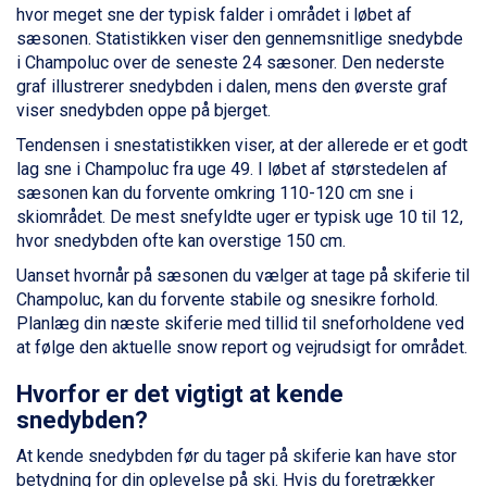
Ischgl fra DKK 7.095
hvor meget sne der typisk falder i området i løbet af
Fieberbrunn fra DKK 6.145
sæsonen. Statistikken viser den gennemsnitlige snedybde
St. Anton fra DKK 7.245
i Champoluc over de seneste 24 sæsoner. Den nederste
Zell am See fra DKK 4.095
graf illustrerer snedybden i dalen, mens den øverste graf
Canazei fra DKK 4.745
viser snedybden oppe på bjerget.
Livigno fra DKK 4.145
Tendensen i snestatistikken viser, at der allerede er et godt
Ponte di Legno fra DKK 4.745
lag sne i Champoluc fra uge 49. I løbet af størstedelen af
Sauze dOulx fra DKK 4.045
sæsonen kan du forvente omkring 110-120 cm sne i
Alleghe fra DKK 5.595
skiområdet. De mest snefyldte uger er typisk uge 10 til 12,
Bad Gastein fra DKK 4.195
hvor snedybden ofte kan overstige 150 cm.
Arabba fra DKK 7.045
La Thuile fra DKK 4.595
Uanset hvornår på sæsonen du vælger at tage på skiferie til
Val Thorens fra DKK 5.395
Champoluc, kan du forvente stabile og snesikre forhold.
Cervinia fra DKK 5.295
Planlæg din næste skiferie med tillid til sneforholdene ved
Passo Tonale fra DKK 3.795
at følge den aktuelle snow report og vejrudsigt for området.
Saalbach fra DKK 5.945
Sölden fra DKK 8.445
Hvorfor er det vigtigt at kende
Bad Hofgastein fra DKK 5.495
snedybden?
Champoluc fra DKK 3.795
At kende snedybden før du tager på skiferie kan have stor
Sestriere fra DKK 4.395
betydning for din oplevelse på ski. Hvis du foretrækker
Wagrain fra DKK 4.645