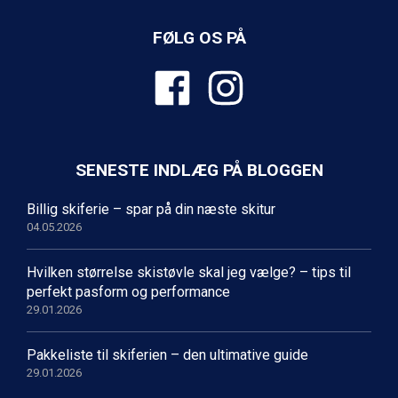
Sestriere fra DKK 4.395
Wagrain fra DKK 4.645
FØLG OS PÅ
Ischgl fra DKK 7.095
Fieberbrunn fra DKK 6.145
St. Anton fra DKK 7.245
Zell am See fra DKK 4.095
Canazei fra DKK 4.745
Livigno fra DKK 4.145
SENESTE INDLÆG PÅ BLOGGEN
Ponte di Legno fra DKK 4.745
Sauze dOulx fra DKK 4.045
Billig skiferie – spar på din næste skitur
Alleghe fra DKK 5.595
04.05.2026
Bad Gastein fra DKK 4.195
Arabba fra DKK 7.045
La Thuile fra DKK 4.595
Hvilken størrelse skistøvle skal jeg vælge? – tips til
Val Thorens fra DKK 5.395
perfekt pasform og performance
Cervinia fra DKK 5.295
29.01.2026
Passo Tonale fra DKK 3.795
Saalbach fra DKK 5.945
Pakkeliste til skiferien – den ultimative guide
Sölden fra DKK 8.445
29.01.2026
Bad Hofgastein fra DKK 5.495