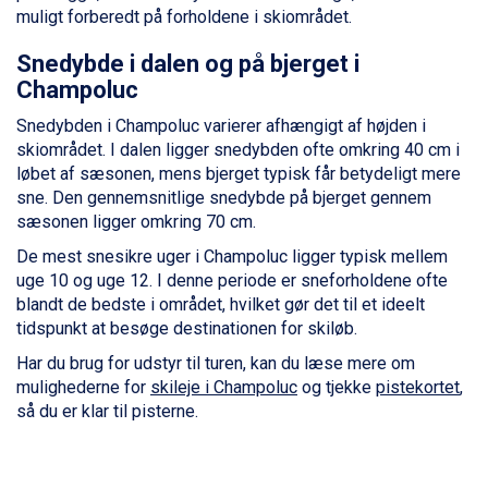
Wagrain fra DKK 4.645
muligt forberedt på forholdene i skiområdet.
Ischgl fra DKK 7.095
Fieberbrunn fra DKK 6.145
Snedybde i dalen og på bjerget i
St. Anton fra DKK 7.245
Champoluc
Zell am See fra DKK 4.095
Snedybden i Champoluc varierer afhængigt af højden i
Canazei fra DKK 4.745
skiområdet. I dalen ligger snedybden ofte omkring 40 cm i
Livigno fra DKK 4.145
løbet af sæsonen, mens bjerget typisk får betydeligt mere
Ponte di Legno fra DKK 4.745
sne. Den gennemsnitlige snedybde på bjerget gennem
Sauze dOulx fra DKK 4.045
sæsonen ligger omkring 70 cm.
Alleghe fra DKK 5.595
Bad Gastein fra DKK 4.195
De mest snesikre uger i Champoluc ligger typisk mellem
Arabba fra DKK 7.045
uge 10 og uge 12. I denne periode er sneforholdene ofte
La Thuile fra DKK 4.595
blandt de bedste i området, hvilket gør det til et ideelt
Val Thorens fra DKK 5.395
tidspunkt at besøge destinationen for skiløb.
Cervinia fra DKK 5.295
Har du brug for udstyr til turen, kan du læse mere om
Passo Tonale fra DKK 3.795
mulighederne for
skileje i Champoluc
og tjekke
pistekortet
,
Saalbach fra DKK 5.945
så du er klar til pisterne.
Sölden fra DKK 8.445
Bad Hofgastein fra DKK 5.495
Champoluc fra DKK 3.795