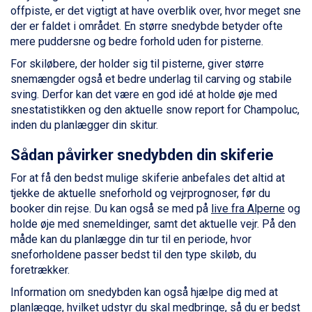
offpiste, er det vigtigt at have overblik over, hvor meget sne
Ischgl fra DKK 7.095
der er faldet i området. En større snedybde betyder ofte
Fieberbrunn fra DKK 6.145
mere puddersne og bedre forhold uden for pisterne.
St. Anton fra DKK 7.245
Zell am See fra DKK 4.095
For skiløbere, der holder sig til pisterne, giver større
Canazei fra DKK 4.745
snemængder også et bedre underlag til carving og stabile
Livigno fra DKK 4.145
sving. Derfor kan det være en god idé at holde øje med
Ponte di Legno fra DKK 4.745
snestatistikken og den aktuelle snow report for Champoluc,
Sauze dOulx fra DKK 4.045
inden du planlægger din skitur.
Alleghe fra DKK 5.595
Bad Gastein fra DKK 4.195
Sådan påvirker snedybden din skiferie
Arabba fra DKK 7.045
For at få den bedst mulige skiferie anbefales det altid at
La Thuile fra DKK 4.595
tjekke de aktuelle sneforhold og vejrprognoser, før du
Val Thorens fra DKK 5.395
booker din rejse. Du kan også se med på
live fra Alperne
og
Cervinia fra DKK 5.295
holde øje med snemeldinger, samt det aktuelle vejr. På den
Passo Tonale fra DKK 3.795
måde kan du planlægge din tur til en periode, hvor
Saalbach fra DKK 5.945
sneforholdene passer bedst til den type skiløb, du
Sölden fra DKK 8.445
foretrækker.
Bad Hofgastein fra DKK 5.495
Champoluc fra DKK 3.795
Information om snedybden kan også hjælpe dig med at
Sestriere fra DKK 4.395
planlægge, hvilket udstyr du skal medbringe, så du er bedst