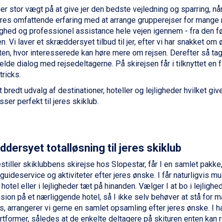
er stor vægt på at give jer den bedste vejledning og sparring, nå
es omfattende erfaring med at arrange grupperejser for mange re
ighed og professionel assistance hele vejen igennem - fra den før
n. Vi laver et skræddersyet tilbud til jer, efter vi har snakket om
ften, hvor interesserede kan høre mere om rejsen. Derefter så tag
elde dialog med rejsedeltagerne. På skirejsen får i tilknyttet en 
 tricks.
t bredt udvalg af destinationer, hoteller og lejligheder hvilket giv
ser perfekt til jeres skiklub.
dersyet totalløsning til jeres skiklub
estiller skiklubbens skirejse hos Slopestar, får I en samlet pakke,
, guideservice og aktiviteter efter jeres ønske. I får naturligvis 
tel eller i lejligheder tæt på hinanden. Vælger I at bo i lejlighede
sion på et nærliggende hotel, så I ikke selv behøver at stå for m
, arrangerer vi gerne en samlet opsamling efter jeres ønske. I h
rtformer, således at de enkelte deltagere på skituren enten kan re