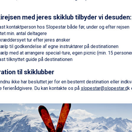
irejsen med jeres skiklub tilbyder vi desuden:
ast kontaktperson hos Slopestar både før, under og efter rejsen
tet min. antal deltagere
kræddersyet tur efter jeres ønsker
jælp til godkendelse af egne instruktører på destinationen
jælp med at arrangere special-ture, egen picnic (min. 15 personer
ast tilknyttet guide på destinationen
ration til skiklubber
endnu ikke har besluttet jer for en bestemt destination eller indkv
e ferierådgivere. Du kan kontakte os på
slopestar@slopestar.d
k 