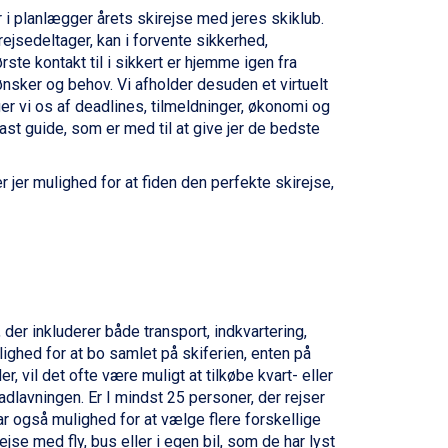
r i planlægger årets skirejse med jeres skiklub.
jsedeltager, kan i forvente sikkerhed,
ste kontakt til i sikkert er hjemme igen fra
 ønsker og behov. Vi afholder desuden et virtuelt
er vi os af deadlines, tilmeldninger, økonomi og
fast guide, som er med til at give jer de bedste
er jer mulighed for at fiden den perfekte skirejse,
 der inkluderer både transport, indkvartering,
mulighed for at bo samlet på skiferien, enten på
r, vil det ofte være muligt at tilkøbe kvart- eller
adlavningen. Er I mindst 25 personer, der rejser
ar også mulighed for at vælge flere forskellige
jse med fly, bus eller i egen bil, som de har lyst