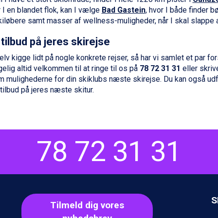
 I en blandet flok, kan I vælge
Bad Gastein
, hvor I både finder b
kiløbere samt masser af wellness-muligheder, når I skal slappe a
 tilbud på jeres skirejse
elv kigge lidt på nogle konkrete rejser, så har vi samlet et par fo
elig altid velkommen til at ringe til os på
78 72 31 31
eller skrive
 mulighederne for din skiklubs næste skirejse. Du kan også udf
tilbud på jeres næste skitur.
78 72 31 31
S
Tilmeld dig vores