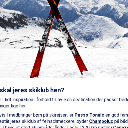
skal jeres skiklub hen?
I lidt inspiration i forhold til, hvilken destination der passer beds
nger lige her:
vis I medbringer børn på skirejsen, er
Passo Tonale
en god fami
estår jeres skiklub af feinschmeckere, byder
Champoluc
på både
l I have et stort skiområde, finder I hele 1220 km pister i
Canaze