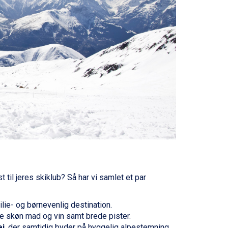
t til jeres skiklub? Så har vi samlet et par
lie- og børnevenlig destination.
 skøn mad og vin samt brede pister.
i
, der samtidig byder på hyggelig alpestemning.