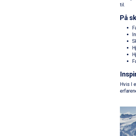
Val Thorens fra DKK 5.395
til.
Cervinia fra DKK 5.295
Sölden fra DKK 8.445
På sk
Bad Hofgastein fra DKK 5.495
F
Passo Tonale fra DKK 3.795
In
Saalbach fra DKK 5.945
S
Champoluc fra DKK 3.795
H
Sestriere fra DKK 4.395
H
Wagrain fra DKK 4.645
F
Ischgl fra DKK 7.095
Fieberbrunn fra DKK 6.145
Inspi
St. Anton fra DKK 7.245
Zell am See fra DKK 4.095
Hvis I 
Livigno fra DKK 4.145
erfaren
Canazei fra DKK 4.745
Ponte di Legno fra DKK 4.745
Sauze dOulx fra DKK 4.045
Alleghe fra DKK 5.595
Bad Gastein fra DKK 4.195
Arabba fra DKK 7.045