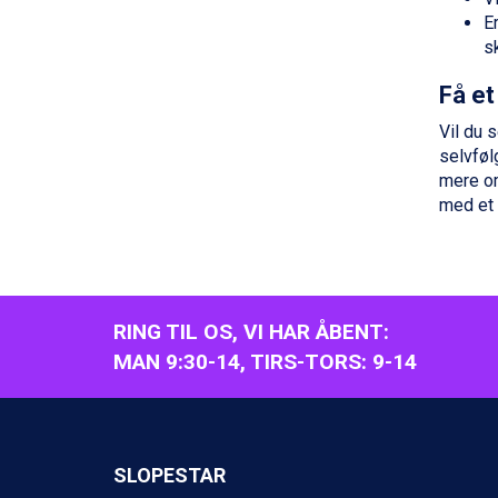
La Thuile fra DKK 4.595
Er
Val Thorens fra DKK 5.395
s
Cervinia fra DKK 5.295
Sölden fra DKK 8.445
Få et
Bad Hofgastein fra DKK 5.495
Vil du s
Passo Tonale fra DKK 3.795
selvfølg
Saalbach fra DKK 5.945
mere om
Champoluc fra DKK 3.795
med et 
Sestriere fra DKK 4.395
Wagrain fra DKK 4.645
Ischgl fra DKK 7.095
Fieberbrunn fra DKK 6.145
St. Anton fra DKK 7.245
RING TIL OS, VI HAR ÅBENT:
Zell am See fra DKK 4.095
Livigno fra DKK 4.145
MAN 9:30-14, TIRS-TORS: 9-14
Canazei fra DKK 4.745
Ponte di Legno fra DKK 4.745
Sauze dOulx fra DKK 4.045
Alleghe fra DKK 5.595
SLOPESTAR
Bad Gastein fra DKK 4.195