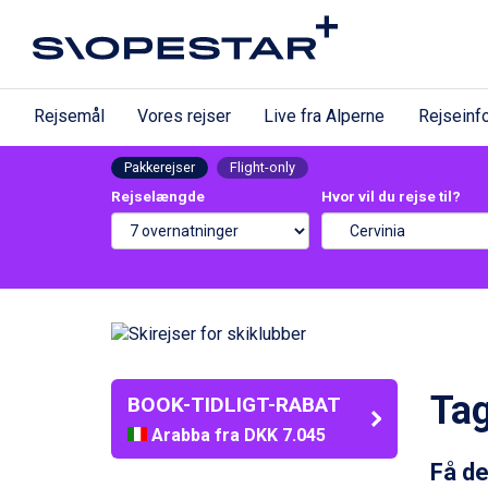
Rejsemål
Vores rejser
Live fra Alperne
Rejseinf
Pakkerejser
Flight-only
Rejselængde
Hvor vil du rejse til?
Tag
BOOK-TIDLIGT-RABAT
Arabba fra DKK 7.045
La Thuile fra DKK 4.595
Få de
Val Thorens fra DKK 5.395