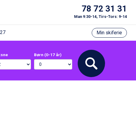
78 72 31 31
Man 9:30-14, Tirs-Tors: 9-14
/27
Min skiferie
ksne
Børn (0-17 år)
n