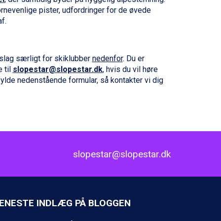
ørnevenlige pister, udfordringer for de øvede
f.
rslag særligt for skiklubber
nedenfor
. Du er
 til
slopestar@slopestar.dk
, hvis du vil høre
ylde nedenstående formular, så kontakter vi dig
slopestar@slopestar.dk
ENESTE INDLÆG PÅ BLOGGEN