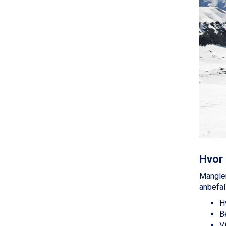
La Thuile fra DKK 4.595
Val Thorens fra DKK 5.395
Cervinia fra DKK 5.295
Sölden fra DKK 8.445
Bad Hofgastein fra DKK 5.495
Passo Tonale fra DKK 3.795
Saalbach fra DKK 5.945
Champoluc fra DKK 3.795
Sestriere fra DKK 4.395
Wagrain fra DKK 4.645
Ischgl fra DKK 7.095
Fieberbrunn fra DKK 6.145
St. Anton fra DKK 7.245
Zell am See fra DKK 4.095
Livigno fra DKK 4.145
Hvor 
Canazei fra DKK 4.745
Mangler 
Ponte di Legno fra DKK 4.745
anbefali
Sauze dOulx fra DKK 4.045
Alleghe fra DKK 5.595
H
Bad Gastein fra DKK 4.195
B
Arabba fra DKK 7.045
Vi