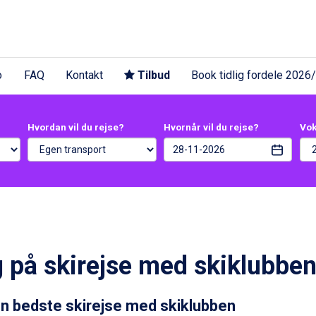
o
FAQ
Kontakt
Tilbud
Book tidlig fordele 2026
Hvordan vil du rejse?
Hvornår vil du rejse?
Vo
 på skirejse med skiklubbe
n bedste skirejse med skiklubben