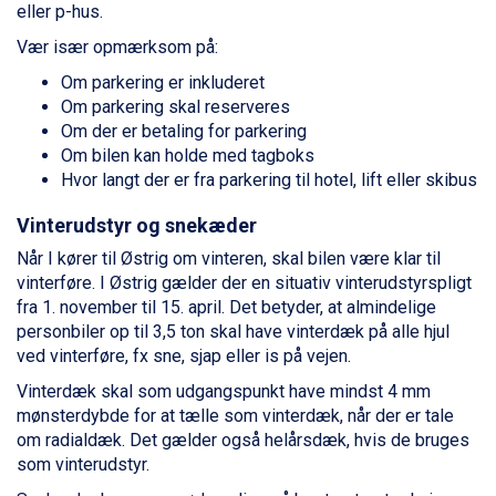
Arabba fra DKK 7.045
eller p-hus.
La Thuile fra DKK 4.595
Vær især opmærksom på:
Val Thorens fra DKK 5.395
Cervinia fra DKK 5.295
Om parkering er inkluderet
Passo Tonale fra DKK 3.795
Om parkering skal reserveres
Saalbach fra DKK 5.945
Om der er betaling for parkering
Sölden fra DKK 8.445
Om bilen kan holde med tagboks
Bad Hofgastein fra DKK 5.495
Hvor langt der er fra parkering til hotel, lift eller skibus
Champoluc fra DKK 3.795
Vinterudstyr og snekæder
Sestriere fra DKK 4.395
Fieberbrunn fra DKK 6.145
Når I kører til Østrig om vinteren, skal bilen være klar til
Wagrain fra DKK 4.645
vinterføre. I Østrig gælder der en situativ vinterudstyrspligt
Ischgl fra DKK 7.095
fra 1. november til 15. april. Det betyder, at almindelige
St. Anton fra DKK 7.245
personbiler op til 3,5 ton skal have vinterdæk på alle hjul
Zell am See fra DKK 4.095
ved vinterføre, fx sne, sjap eller is på vejen.
Livigno fra DKK 4.145
Vinterdæk skal som udgangspunkt have mindst 4 mm
Canazei fra DKK 4.745
mønsterdybde for at tælle som vinterdæk, når der er tale
Ponte di Legno fra DKK 4.745
om radialdæk. Det gælder også helårsdæk, hvis de bruges
Bad Gastein fra DKK 4.195
som vinterudstyr.
Alleghe fra DKK 5.595
Sauze dOulx fra DKK 4.045