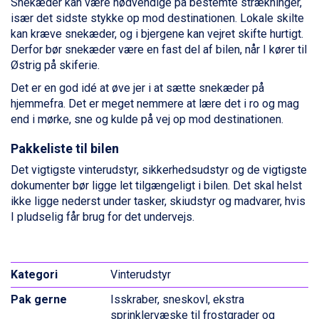
Snekæder kan være nødvendige på bestemte strækninger,
Arabba fra DKK 7.045
især det sidste stykke op mod destinationen. Lokale skilte
La Thuile fra DKK 4.595
kan kræve snekæder, og i bjergene kan vejret skifte hurtigt.
Val Thorens fra DKK 5.395
Derfor bør snekæder være en fast del af bilen, når I kører til
Cervinia fra DKK 5.295
Østrig på skiferie.
Passo Tonale fra DKK 3.795
Det er en god idé at øve jer i at sætte snekæder på
Saalbach fra DKK 5.945
hjemmefra. Det er meget nemmere at lære det i ro og mag
Sölden fra DKK 8.445
end i mørke, sne og kulde på vej op mod destinationen.
Bad Hofgastein fra DKK 5.495
Champoluc fra DKK 3.795
Pakkeliste til bilen
Sestriere fra DKK 4.395
Det vigtigste vinterudstyr, sikkerhedsudstyr og de vigtigste
Fieberbrunn fra DKK 6.145
dokumenter bør ligge let tilgængeligt i bilen. Det skal helst
Wagrain fra DKK 4.645
ikke ligge nederst under tasker, skiudstyr og madvarer, hvis
Ischgl fra DKK 7.095
I pludselig får brug for det undervejs.
St. Anton fra DKK 7.245
Zell am See fra DKK 4.095
Livigno fra DKK 4.145
Canazei fra DKK 4.745
Vinterudstyr
Ponte di Legno fra DKK 4.745
Bad Gastein fra DKK 4.195
Isskraber, sneskovl, ekstra
Alleghe fra DKK 5.595
sprinklervæske til frostgrader og