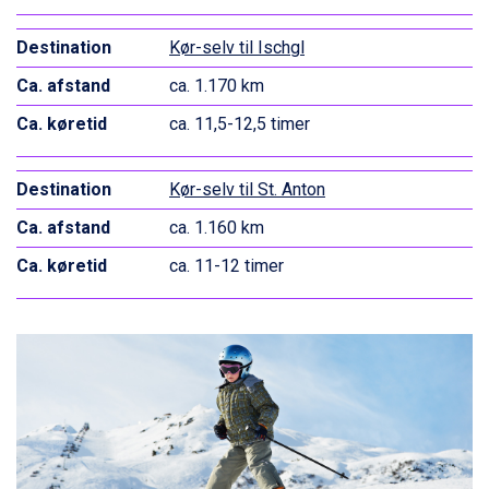
Cervinia fra DKK 5.295
Passo Tonale fra DKK 3.795
Kør-selv til Ischgl
Saalbach fra DKK 5.945
ca. 1.170 km
Sölden fra DKK 8.445
Bad Hofgastein fra DKK 5.495
ca. 11,5-12,5 timer
Champoluc fra DKK 3.795
Sestriere fra DKK 4.395
Fieberbrunn fra DKK 6.145
Kør-selv til St. Anton
Wagrain fra DKK 4.645
ca. 1.160 km
Ischgl fra DKK 7.095
St. Anton fra DKK 7.245
ca. 11-12 timer
Zell am See fra DKK 4.095
Livigno fra DKK 4.145
Canazei fra DKK 4.745
Ponte di Legno fra DKK 4.745
Bad Gastein fra DKK 4.195
Alleghe fra DKK 5.595
Sauze dOulx fra DKK 4.045
Arabba fra DKK 7.045
La Thuile fra DKK 4.595