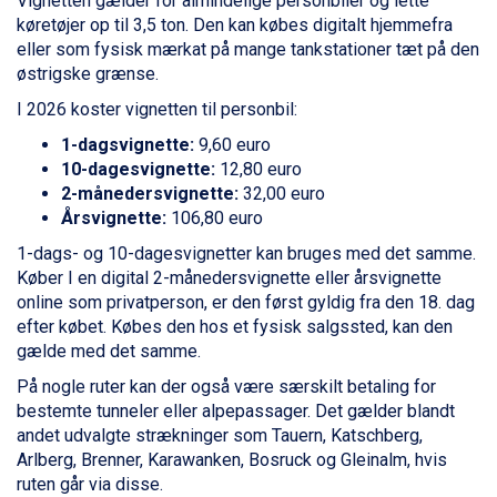
Vignetten gælder for almindelige personbiler og lette
La Thuile fra DKK 4.595
køretøjer op til 3,5 ton. Den kan købes digitalt hjemmefra
Val Thorens fra DKK 5.395
eller som fysisk mærkat på mange tankstationer tæt på den
Cervinia fra DKK 5.295
østrigske grænse.
Passo Tonale fra DKK 3.795
Saalbach fra DKK 5.945
I 2026 koster vignetten til personbil:
Sölden fra DKK 8.445
1-dagsvignette:
9,60 euro
Bad Hofgastein fra DKK 5.495
10-dagesvignette:
12,80 euro
Champoluc fra DKK 3.795
2-månedersvignette:
32,00 euro
Sestriere fra DKK 4.395
Årsvignette:
106,80 euro
Fieberbrunn fra DKK 6.145
Wagrain fra DKK 4.645
1-dags- og 10-dagesvignetter kan bruges med det samme.
Ischgl fra DKK 7.095
Køber I en digital 2-månedersvignette eller årsvignette
St. Anton fra DKK 7.245
online som privatperson, er den først gyldig fra den 18. dag
Zell am See fra DKK 4.095
efter købet. Købes den hos et fysisk salgssted, kan den
Livigno fra DKK 4.145
gælde med det samme.
Canazei fra DKK 4.745
På nogle ruter kan der også være særskilt betaling for
Ponte di Legno fra DKK 4.745
bestemte tunneler eller alpepassager. Det gælder blandt
Bad Gastein fra DKK 4.195
andet udvalgte strækninger som Tauern, Katschberg,
Alleghe fra DKK 5.595
Arlberg, Brenner, Karawanken, Bosruck og Gleinalm, hvis
Sauze dOulx fra DKK 4.045
ruten går via disse.
Arabba fra DKK 7.045