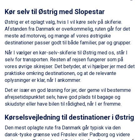
Saalbach fra DKK 5.945
Sölden fra DKK 8.445
Kør selv til Østrig med Slopestar
Bad Hofgastein fra DKK 5.495
Østrig er et oplagt valg, hvis I vil køre selv på skiferie.
Champoluc fra DKK 3.795
Afstanden fra Danmark er overkommelig, ruten går for det
Sestriere fra DKK 4.395
meste ad motorvej, og mange af vores østrigske
Fieberbrunn fra DKK 6.145
destinationer passer godt til både familier, par og grupper.
Wagrain fra DKK 4.645
Ischgl fra DKK 7.095
Når I vælger en kør-selv-skiferie til Østrig med os, står I
St. Anton fra DKK 7.245
selv for transporten. Resten af rejsen fungerer som på
Zell am See fra DKK 4.095
vores øvrige skirejser. Det betyder, at vi hjælper jer med det
Livigno fra DKK 4.145
praktiske omkring destinationen, og at de relevante
Canazei fra DKK 4.745
oplysninger er klar, når I ankommer.
Ponte di Legno fra DKK 4.745
Det er især en god løsning for jer, der gerne vil bestemme
Bad Gastein fra DKK 4.195
afrejsetidspunktet selv, have god plads til bagage og
Alleghe fra DKK 5.595
skiudstyr eller have bilen til rådighed, når I er fremme.
Sauze dOulx fra DKK 4.045
Arabba fra DKK 7.045
Kørselsvejledning til destinationer i Østrig
La Thuile fra DKK 4.595
Val Thorens fra DKK 5.395
Den mest oplagte rute fra Danmark går typisk via den
Cervinia fra DKK 5.295
dansk-tyske grænse ved Frøslev eller Padborg og videre
Passo Tonale fra DKK 3.795