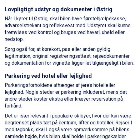
La Thuile fra DKK 4.595
Lovpligtigt udstyr og dokumenter i Østrig
Val Thorens fra DKK 5.395
Cervinia fra DKK 5.295
Når I kører til Østrig, skal bilen have førstehjælpskasse,
Passo Tonale fra DKK 3.795
advarselstrekant og refleksvest med. Udstyret skal kunne
Saalbach fra DKK 5.945
fremvises ved kontrol og bruges ved havari, uheld eller
Sölden fra DKK 8.445
nødstop.
Bad Hofgastein fra DKK 5.495
Sørg også for, at kørekort, pas eller anden gyldig
Champoluc fra DKK 3.795
legitimation, original registreringsattest, rejsedokumenter
Sestriere fra DKK 4.395
og dokumentation for vignette ligger let tilgængeligt i bilen.
Fieberbrunn fra DKK 6.145
Wagrain fra DKK 4.645
Parkering ved hotel eller lejlighed
Ischgl fra DKK 7.095
Parkeringsforholdene afhænger af jeres hotel eller
St. Anton fra DKK 7.245
lejlighed. Nogle steder er parkering inkluderet, mens det
Zell am See fra DKK 4.095
andre steder koster ekstra eller kræver reservation på
Livigno fra DKK 4.145
forhånd.
Canazei fra DKK 4.745
Ponte di Legno fra DKK 4.745
Det er især relevant i populære skibyer, hvor der kan være
Bad Gastein fra DKK 4.195
begrænset plads tæt på centrum, lifter og hoteller. Rejser I
Alleghe fra DKK 5.595
med tagboks, skal I også være opmærksomme på bilens
Sauze dOulx fra DKK 4.045
samlede højde, hvis bilen skal holde i parkeringskælder