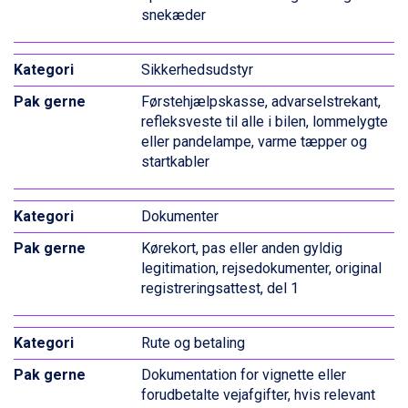
Sauze dOulx fra DKK 4.045
snekæder
Arabba fra DKK 7.045
La Thuile fra DKK 4.595
Sikkerhedsudstyr
Val Thorens fra DKK 5.395
Cervinia fra DKK 5.295
Førstehjælpskasse, advarselstrekant,
Passo Tonale fra DKK 3.795
refleksveste til alle i bilen, lommelygte
Saalbach fra DKK 5.945
eller pandelampe, varme tæpper og
Sölden fra DKK 8.445
startkabler
Bad Hofgastein fra DKK 5.495
Champoluc fra DKK 3.795
Sestriere fra DKK 4.395
Dokumenter
Fieberbrunn fra DKK 6.145
Kørekort, pas eller anden gyldig
Wagrain fra DKK 4.645
legitimation, rejsedokumenter, original
Ischgl fra DKK 7.095
registreringsattest, del 1
St. Anton fra DKK 7.245
Zell am See fra DKK 4.095
Livigno fra DKK 4.145
Rute og betaling
Canazei fra DKK 4.745
Ponte di Legno fra DKK 4.745
Dokumentation for vignette eller
Bad Gastein fra DKK 4.195
forudbetalte vejafgifter, hvis relevant