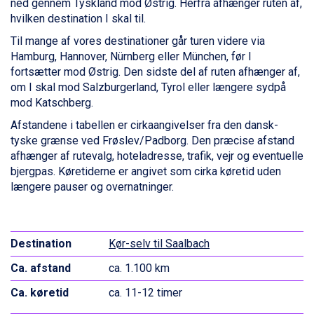
ned gennem Tyskland mod Østrig. Herfra afhænger ruten af,
Saalbach fra DKK 5.945
hvilken destination I skal til.
Sölden fra DKK 8.445
Til mange af vores destinationer går turen videre via
Bad Hofgastein fra DKK 5.495
Hamburg, Hannover, Nürnberg eller München, før I
Champoluc fra DKK 3.795
fortsætter mod Østrig. Den sidste del af ruten afhænger af,
Sestriere fra DKK 4.395
om I skal mod Salzburgerland, Tyrol eller længere sydpå
Fieberbrunn fra DKK 6.145
mod Katschberg.
Wagrain fra DKK 4.645
Ischgl fra DKK 7.095
Afstandene i tabellen er cirkaangivelser fra den dansk-
St. Anton fra DKK 7.245
tyske grænse ved Frøslev/Padborg. Den præcise afstand
Zell am See fra DKK 4.095
afhænger af rutevalg, hoteladresse, trafik, vejr og eventuelle
Livigno fra DKK 4.145
bjergpas. Køretiderne er angivet som cirka køretid uden
Canazei fra DKK 4.745
længere pauser og overnatninger.
Ponte di Legno fra DKK 4.745
Bad Gastein fra DKK 4.195
Alleghe fra DKK 5.595
Kør-selv til Saalbach
Sauze dOulx fra DKK 4.045
Arabba fra DKK 7.045
ca. 1.100 km
La Thuile fra DKK 4.595
Val Thorens fra DKK 5.395
ca. 11-12 timer
Cervinia fra DKK 5.295