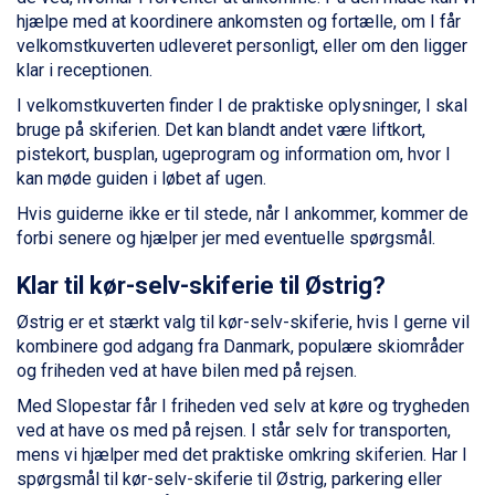
hjælpe med at koordinere ankomsten og fortælle, om I får
Alleghe fra DKK 5.595
velkomstkuverten udleveret personligt, eller om den ligger
Sauze dOulx fra DKK 4.045
klar i receptionen.
Arabba fra DKK 7.045
La Thuile fra DKK 4.595
I velkomstkuverten finder I de praktiske oplysninger, I skal
Val Thorens fra DKK 5.395
bruge på skiferien. Det kan blandt andet være liftkort,
Cervinia fra DKK 5.295
pistekort, busplan, ugeprogram og information om, hvor I
Passo Tonale fra DKK 3.795
kan møde guiden i løbet af ugen.
Saalbach fra DKK 5.945
Hvis guiderne ikke er til stede, når I ankommer, kommer de
Sölden fra DKK 8.445
forbi senere og hjælper jer med eventuelle spørgsmål.
Bad Hofgastein fra DKK 5.495
Champoluc fra DKK 3.795
Klar til kør-selv-skiferie til Østrig?
Sestriere fra DKK 4.395
Fieberbrunn fra DKK 6.145
Østrig er et stærkt valg til kør-selv-skiferie, hvis I gerne vil
Wagrain fra DKK 4.645
kombinere god adgang fra Danmark, populære skiområder
Ischgl fra DKK 7.095
og friheden ved at have bilen med på rejsen.
St. Anton fra DKK 7.245
Med Slopestar får I friheden ved selv at køre og trygheden
Zell am See fra DKK 4.095
ved at have os med på rejsen. I står selv for transporten,
Livigno fra DKK 4.145
mens vi hjælper med det praktiske omkring skiferien. Har I
Canazei fra DKK 4.745
spørgsmål til kør-selv-skiferie til Østrig, parkering eller
Ponte di Legno fra DKK 4.745