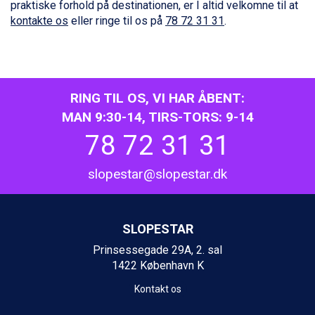
praktiske forhold på destinationen, er I altid velkomne til at
Bad Gastein fra DKK 4.195
kontakte os
eller ringe til os på
78 72 31 31
.
Alleghe fra DKK 5.595
Sauze dOulx fra DKK 4.045
Arabba fra DKK 7.045
La Thuile fra DKK 4.595
Val Thorens fra DKK 5.395
RING TIL OS, VI HAR ÅBENT:
Cervinia fra DKK 5.295
MAN 9:30-14, TIRS-TORS: 9-14
Passo Tonale fra DKK 3.795
Saalbach fra DKK 5.945
78 72 31 31
Sölden fra DKK 8.445
Bad Hofgastein fra DKK 5.495
slopestar@slopestar.dk
Champoluc fra DKK 3.795
Sestriere fra DKK 4.395
Fieberbrunn fra DKK 6.145
Wagrain fra DKK 4.645
SLOPESTAR
Ischgl fra DKK 7.095
Prinsessegade 29A, 2. sal
St. Anton fra DKK 7.245
1422 København K
Zell am See fra DKK 4.095
Livigno fra DKK 4.145
Kontakt os
Canazei fra DKK 4.745