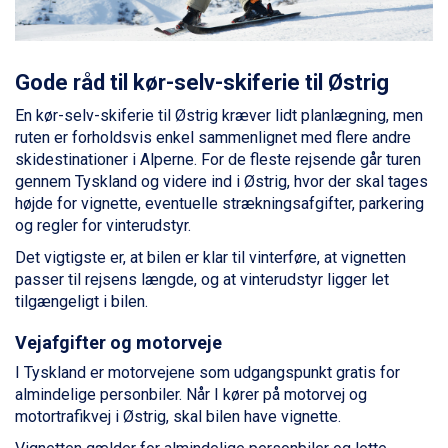
Val Thorens fra DKK 5.395
Cervinia fra DKK 5.295
Passo Tonale fra DKK 3.795
Saalbach fra DKK 5.945
Gode råd til kør-selv-skiferie til Østrig
Sölden fra DKK 8.445
En kør-selv-skiferie til Østrig kræver lidt planlægning, men
Bad Hofgastein fra DKK 5.495
ruten er forholdsvis enkel sammenlignet med flere andre
Champoluc fra DKK 3.795
skidestinationer i Alperne. For de fleste rejsende går turen
Sestriere fra DKK 4.395
gennem Tyskland og videre ind i Østrig, hvor der skal tages
Fieberbrunn fra DKK 6.145
højde for vignette, eventuelle strækningsafgifter, parkering
Wagrain fra DKK 4.645
og regler for vinterudstyr.
Ischgl fra DKK 7.095
St. Anton fra DKK 7.245
Det vigtigste er, at bilen er klar til vinterføre, at vignetten
Zell am See fra DKK 4.095
passer til rejsens længde, og at vinterudstyr ligger let
Livigno fra DKK 4.145
tilgængeligt i bilen.
Canazei fra DKK 4.745
Ponte di Legno fra DKK 4.745
Vejafgifter og motorveje
Bad Gastein fra DKK 4.195
I Tyskland er motorvejene som udgangspunkt gratis for
Alleghe fra DKK 5.595
almindelige personbiler. Når I kører på motorvej og
Sauze dOulx fra DKK 4.045
motortrafikvej i Østrig, skal bilen have vignette.
Arabba fra DKK 7.045