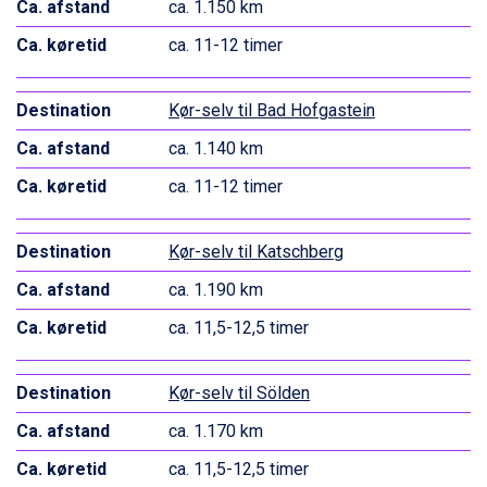
Cervinia fra DKK 5.295
ca. 1.150 km
Passo Tonale fra DKK 3.795
ca. 11-12 timer
Saalbach fra DKK 5.945
Sölden fra DKK 8.445
Bad Hofgastein fra DKK 5.495
Kør-selv til Bad Hofgastein
Champoluc fra DKK 3.795
Sestriere fra DKK 4.395
ca. 1.140 km
Fieberbrunn fra DKK 6.145
ca. 11-12 timer
Wagrain fra DKK 4.645
Ischgl fra DKK 7.095
St. Anton fra DKK 7.245
Kør-selv til Katschberg
Zell am See fra DKK 4.095
ca. 1.190 km
Livigno fra DKK 4.145
Canazei fra DKK 4.745
ca. 11,5-12,5 timer
Ponte di Legno fra DKK 4.745
Bad Gastein fra DKK 4.195
Alleghe fra DKK 5.595
Kør-selv til Sölden
Sauze dOulx fra DKK 4.045
ca. 1.170 km
Arabba fra DKK 7.045
La Thuile fra DKK 4.595
ca. 11,5-12,5 timer
Val Thorens fra DKK 5.395