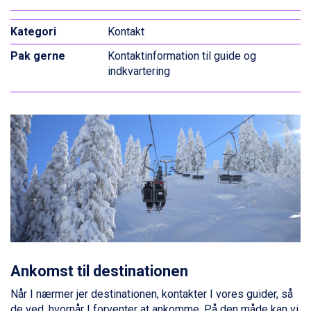
Alleghe fra DKK 5.595
Sauze dOulx fra DKK 4.045
Kontakt
Arabba fra DKK 7.045
La Thuile fra DKK 4.595
Kontaktinformation til guide og
Val Thorens fra DKK 5.395
indkvartering
Cervinia fra DKK 5.295
Passo Tonale fra DKK 3.795
Saalbach fra DKK 5.945
Sölden fra DKK 8.445
Bad Hofgastein fra DKK 5.495
Champoluc fra DKK 3.795
Sestriere fra DKK 4.395
Fieberbrunn fra DKK 6.145
Wagrain fra DKK 4.645
Ischgl fra DKK 7.095
St. Anton fra DKK 7.245
Zell am See fra DKK 4.095
Livigno fra DKK 4.145
Ankomst til destinationen
Canazei fra DKK 4.745
Når I nærmer jer destinationen, kontakter I vores guider, så
Ponte di Legno fra DKK 4.745
de ved, hvornår I forventer at ankomme. På den måde kan vi
Bad Gastein fra DKK 4.195