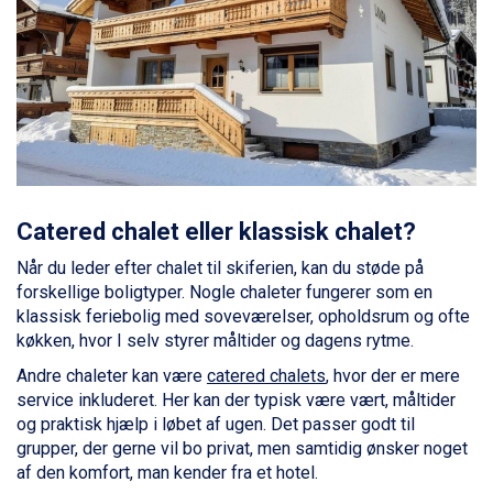
Val Thorens fra DKK 5.395
Cervinia fra DKK 5.295
Bad Hofgastein fra DKK 5.495
Passo Tonale fra DKK 3.795
Saalbach fra DKK 5.945
Sölden fra DKK 8.445
Champoluc fra DKK 3.795
Sestriere fra DKK 4.395
Wagrain fra DKK 4.645
Ischgl fra DKK 7.095
Catered chalet eller klassisk chalet?
Fieberbrunn fra DKK 6.145
Når du leder efter chalet til skiferien, kan du støde på
St. Anton fra DKK 7.245
forskellige boligtyper. Nogle chaleter fungerer som en
Zell am See fra DKK 4.095
klassisk feriebolig med soveværelser, opholdsrum og ofte
Livigno fra DKK 4.145
køkken, hvor I selv styrer måltider og dagens rytme.
Canazei fra DKK 4.745
Ponte di Legno fra DKK 4.745
Andre chaleter kan være
catered chalets
, hvor der er mere
Sauze dOulx fra DKK 4.045
service inkluderet. Her kan der typisk være vært, måltider
Alleghe fra DKK 5.595
og praktisk hjælp i løbet af ugen. Det passer godt til
Bad Gastein fra DKK 4.195
grupper, der gerne vil bo privat, men samtidig ønsker noget
Arabba fra DKK 7.045
af den komfort, man kender fra et hotel.
La Thuile fra DKK 4.595