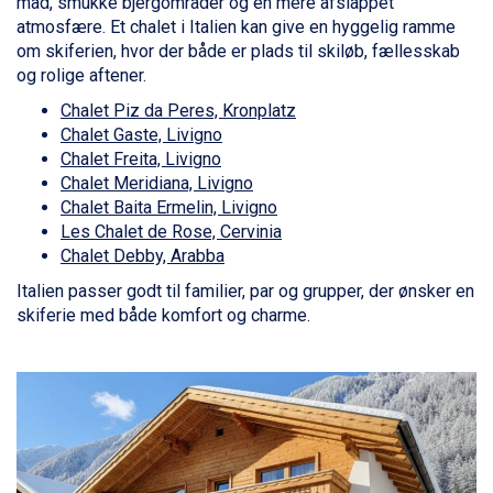
mad, smukke bjergområder og en mere afslappet
Cervinia fra DKK 5.295
atmosfære. Et chalet i Italien kan give en hyggelig ramme
Bad Hofgastein fra DKK 5.495
om skiferien, hvor der både er plads til skiløb, fællesskab
Passo Tonale fra DKK 3.795
og rolige aftener.
Saalbach fra DKK 5.945
Sölden fra DKK 8.445
Chalet Piz da Peres, Kronplatz
Champoluc fra DKK 3.795
Chalet Gaste, Livigno
Sestriere fra DKK 4.395
Chalet Freita, Livigno
Wagrain fra DKK 4.645
Chalet Meridiana, Livigno
Ischgl fra DKK 7.095
Chalet Baita Ermelin, Livigno
Fieberbrunn fra DKK 6.145
Les Chalet de Rose, Cervinia
St. Anton fra DKK 7.245
Chalet Debby, Arabba
Zell am See fra DKK 4.095
Italien passer godt til familier, par og grupper, der ønsker en
Livigno fra DKK 4.145
skiferie med både komfort og charme.
Canazei fra DKK 4.745
Ponte di Legno fra DKK 4.745
Sauze dOulx fra DKK 4.045
Alleghe fra DKK 5.595
Bad Gastein fra DKK 4.195
Arabba fra DKK 7.045
La Thuile fra DKK 4.595