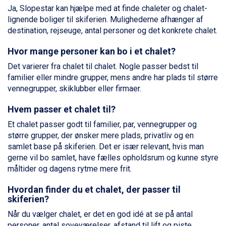
La Thuile fra DKK 4.595
Ja, Slopestar kan hjælpe med at finde chaleter og chalet-
Val Thorens fra DKK 5.395
lignende boliger til skiferien. Mulighederne afhænger af
Cervinia fra DKK 5.295
destination, rejseuge, antal personer og det konkrete chalet.
Bad Hofgastein fra DKK 5.495
Passo Tonale fra DKK 3.795
Hvor mange personer kan bo i et chalet?
Saalbach fra DKK 5.945
Det varierer fra chalet til chalet. Nogle passer bedst til
Sölden fra DKK 8.445
familier eller mindre grupper, mens andre har plads til større
Champoluc fra DKK 3.795
vennegrupper, skiklubber eller firmaer.
Sestriere fra DKK 4.395
Wagrain fra DKK 4.645
Hvem passer et chalet til?
Ischgl fra DKK 7.095
Et chalet passer godt til familier, par, vennegrupper og
Fieberbrunn fra DKK 6.145
større grupper, der ønsker mere plads, privatliv og en
St. Anton fra DKK 7.245
samlet base på skiferien. Det er især relevant, hvis man
Zell am See fra DKK 4.095
gerne vil bo samlet, have fælles opholdsrum og kunne styre
Livigno fra DKK 4.145
måltider og dagens rytme mere frit.
Canazei fra DKK 4.745
Ponte di Legno fra DKK 4.745
Hvordan finder du et chalet, der passer til
Sauze dOulx fra DKK 4.045
skiferien?
Alleghe fra DKK 5.595
Når du vælger chalet, er det en god idé at se på antal
Bad Gastein fra DKK 4.195
personer, antal soveværelser, afstand til lift og piste,