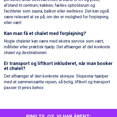
Arabba fra DKK 7.045
afstand til centrum, køkken, fælles opholdsrum og
La Thuile fra DKK 4.595
faciliteter som sauna, balkon eller wellness. Det kan også
Val Thorens fra DKK 5.395
være relevant at se på, om der er mulighed for forplejning
Cervinia fra DKK 5.295
eller vært.
Bad Hofgastein fra DKK 5.495
Passo Tonale fra DKK 3.795
Kan man få et chalet med forplejning?
Saalbach fra DKK 5.945
Sölden fra DKK 8.445
Nogle chaleter kan være med ekstra service som vært,
Champoluc fra DKK 3.795
måltider eller praktisk hjælp. Det afhænger af det konkrete
Sestriere fra DKK 4.395
chalet og destinationen.
Wagrain fra DKK 4.645
Er transport og liftkort inkluderet, når man booker
Ischgl fra DKK 7.095
et chalet?
Fieberbrunn fra DKK 6.145
St. Anton fra DKK 7.245
Det afhænger af den konkrete skirejse. Slopestar hjælper
Zell am See fra DKK 4.095
med at sammensætte rejsen, så bolig, liftkort og transport
Livigno fra DKK 4.145
passer til jeres behov.
Canazei fra DKK 4.745
Ponte di Legno fra DKK 4.745
Sauze dOulx fra DKK 4.045
Alleghe fra DKK 5.595
Bad Gastein fra DKK 4.195
RING TIL OS, VI HAR ÅBENT: