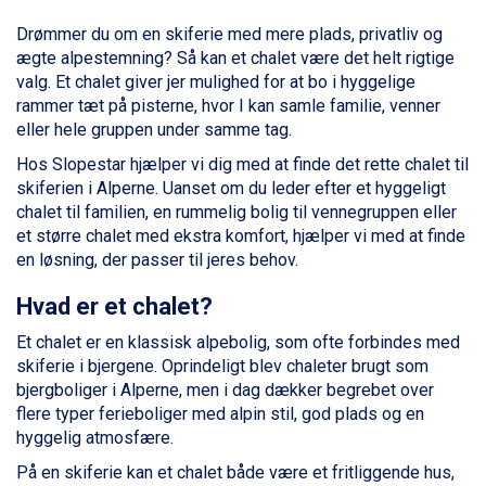
Passo Tonale fra DKK 3.795
Saalbach fra DKK 5.945
Drømmer du om en skiferie med mere plads, privatliv og
Sölden fra DKK 8.445
ægte alpestemning? Så kan et chalet være det helt rigtige
Champoluc fra DKK 3.795
valg. Et chalet giver jer mulighed for at bo i hyggelige
Sestriere fra DKK 4.395
rammer tæt på pisterne, hvor I kan samle familie, venner
Wagrain fra DKK 4.645
eller hele gruppen under samme tag.
Ischgl fra DKK 7.095
Hos Slopestar hjælper vi dig med at finde det rette chalet til
Fieberbrunn fra DKK 6.145
skiferien i Alperne. Uanset om du leder efter et hyggeligt
St. Anton fra DKK 7.245
chalet til familien, en rummelig bolig til vennegruppen eller
Zell am See fra DKK 4.095
et større chalet med ekstra komfort, hjælper vi med at finde
Livigno fra DKK 4.145
en løsning, der passer til jeres behov.
Canazei fra DKK 4.745
Ponte di Legno fra DKK 4.745
Hvad er et chalet?
Sauze dOulx fra DKK 4.045
Alleghe fra DKK 5.595
Et chalet er en klassisk alpebolig, som ofte forbindes med
Bad Gastein fra DKK 4.195
skiferie i bjergene. Oprindeligt blev chaleter brugt som
Arabba fra DKK 7.045
bjergboliger i Alperne, men i dag dækker begrebet over
La Thuile fra DKK 4.595
flere typer ferieboliger med alpin stil, god plads og en
Val Thorens fra DKK 5.395
hyggelig atmosfære.
Cervinia fra DKK 5.295
På en skiferie kan et chalet både være et fritliggende hus,
Bad Hofgastein fra DKK 5.495