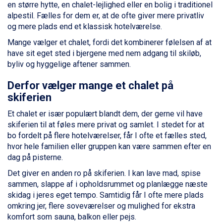
en større hytte, en chalet-lejlighed eller en bolig i traditionel
Passo Tonale fra DKK 3.795
alpestil. Fælles for dem er, at de ofte giver mere privatliv
Saalbach fra DKK 5.945
og mere plads end et klassisk hotelværelse.
Sölden fra DKK 8.445
Champoluc fra DKK 3.795
Mange vælger et chalet, fordi det kombinerer følelsen af at
Sestriere fra DKK 4.395
have sit eget sted i bjergene med nem adgang til skiløb,
Wagrain fra DKK 4.645
byliv og hyggelige aftener sammen.
Ischgl fra DKK 7.095
Fieberbrunn fra DKK 6.145
Derfor vælger mange et chalet på
St. Anton fra DKK 7.245
skiferien
Zell am See fra DKK 4.095
Et chalet er især populært blandt dem, der gerne vil have
Livigno fra DKK 4.145
skiferien til at føles mere privat og samlet. I stedet for at
Canazei fra DKK 4.745
bo fordelt på flere hotelværelser, får I ofte et fælles sted,
Ponte di Legno fra DKK 4.745
hvor hele familien eller gruppen kan være sammen efter en
Sauze dOulx fra DKK 4.045
dag på pisterne.
Alleghe fra DKK 5.595
Bad Gastein fra DKK 4.195
Det giver en anden ro på skiferien. I kan lave mad, spise
Arabba fra DKK 7.045
sammen, slappe af i opholdsrummet og planlægge næste
La Thuile fra DKK 4.595
skidag i jeres eget tempo. Samtidig får I ofte mere plads
Val Thorens fra DKK 5.395
omkring jer, flere soveværelser og mulighed for ekstra
Cervinia fra DKK 5.295
komfort som sauna, balkon eller pejs.