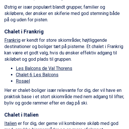
Bad Hofgastein fra DKK 5.495
Østrig er især populært blandt grupper, familier og
Passo Tonale fra DKK 3.795
skiløbere, der ønsker en skiferie med god stemning både
Saalbach fra DKK 5.945
på og uden for pisten.
Sölden fra DKK 8.445
Chalet i Frankrig
Champoluc fra DKK 3.795
Sestriere fra DKK 4.395
Frankrig
er kendt for store skiområder, højtliggende
Wagrain fra DKK 4.645
destinationer og boliger tæt på pisterne. Et chalet i Frankrig
Ischgl fra DKK 7.095
kan være et godt valg, hvis du ønsker effektiv adgang til
Fieberbrunn fra DKK 6.145
skiløbet og god plads til gruppen.
St. Anton fra DKK 7.245
Les Balcons de Val Thorens
Zell am See fra DKK 4.095
Chalet 6 Les Balcons
Livigno fra DKK 4.145
Rosael
Canazei fra DKK 4.745
Ponte di Legno fra DKK 4.745
Her er chalet-boliger især relevante for dig, der vil have en
Sauze dOulx fra DKK 4.045
praktisk base i et stort skiområde med nem adgang til lifter,
Alleghe fra DKK 5.595
byliv og gode rammer efter en dag på ski.
Bad Gastein fra DKK 4.195
Arabba fra DKK 7.045
Chalet i Italien
La Thuile fra DKK 4.595
Italien
er for dig, der gerne vil kombinere skiløb med god
Val Thorens fra DKK 5.395