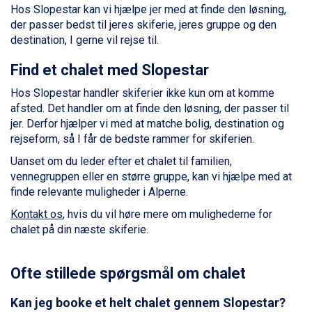
Hos Slopestar kan vi hjælpe jer med at finde den løsning,
Val Thorens fra DKK 5.395
der passer bedst til jeres skiferie, jeres gruppe og den
Cervinia fra DKK 5.295
destination, I gerne vil rejse til.
Bad Hofgastein fra DKK 5.495
Passo Tonale fra DKK 3.795
Find et chalet med Slopestar
Saalbach fra DKK 5.945
Sölden fra DKK 8.445
Hos Slopestar handler skiferier ikke kun om at komme
Champoluc fra DKK 3.795
afsted. Det handler om at finde den løsning, der passer til
Sestriere fra DKK 4.395
jer. Derfor hjælper vi med at matche bolig, destination og
Wagrain fra DKK 4.645
rejseform, så I får de bedste rammer for skiferien.
Ischgl fra DKK 7.095
Uanset om du leder efter et chalet til familien,
Fieberbrunn fra DKK 6.145
vennegruppen eller en større gruppe, kan vi hjælpe med at
St. Anton fra DKK 7.245
finde relevante muligheder i Alperne.
Zell am See fra DKK 4.095
Livigno fra DKK 4.145
Kontakt os
, hvis du vil høre mere om mulighederne for
Canazei fra DKK 4.745
chalet på din næste skiferie.
Ponte di Legno fra DKK 4.745
Sauze dOulx fra DKK 4.045
Ofte stillede spørgsmål om chalet
Alleghe fra DKK 5.595
Bad Gastein fra DKK 4.195
Kan jeg booke et helt chalet gennem Slopestar?
Arabba fra DKK 7.045