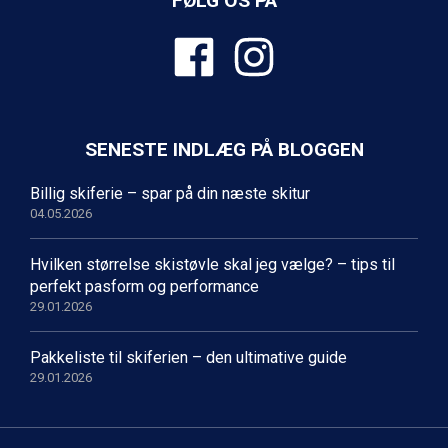
FØLG OS PÅ
Bad Gastein fra DKK 4.195
Arabba fra DKK 7.045
La Thuile fra DKK 4.595
Val Thorens fra DKK 5.395
Cervinia fra DKK 5.295
Bad Hofgastein fra DKK 5.495
Passo Tonale fra DKK 3.795
SENESTE INDLÆG PÅ BLOGGEN
Saalbach fra DKK 5.945
Sölden fra DKK 8.445
Billig skiferie – spar på din næste skitur
Champoluc fra DKK 3.795
04.05.2026
Sestriere fra DKK 4.395
Wagrain fra DKK 4.645
Hvilken størrelse skistøvle skal jeg vælge? – tips til
Ischgl fra DKK 7.095
perfekt pasform og performance
Fieberbrunn fra DKK 6.145
29.01.2026
St. Anton fra DKK 7.245
Zell am See fra DKK 4.095
Pakkeliste til skiferien – den ultimative guide
Livigno fra DKK 4.145
29.01.2026
Canazei fra DKK 4.745
Ponte di Legno fra DKK 4.745
Sauze dOulx fra DKK 4.045