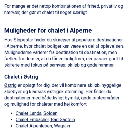
Bad Hofgastein fra DKK 5.495
For mange er det netop kombinationen af frihed, privatliv og
Passo Tonale fra DKK 3.795
nærvær, der gør et chalet til noget særligt.
Saalbach fra DKK 5.945
Sölden fra DKK 8.445
Champoluc fra DKK 3.795
Muligheder for chalet i Alperne
Sestriere fra DKK 4.395
Wagrain fra DKK 4.645
Hos Slopestar finder du skirejser til populære destinationer
Ischgl fra DKK 7.095
i Alperne, hvor chalet-boliger kan være en del af oplevelsen.
Fieberbrunn fra DKK 6.145
Mulighederne varierer fra destination til destination, men
St. Anton fra DKK 7.245
fælles for dem er, at du får en boligform, der passer godt til
Zell am See fra DKK 4.095
skiferie med fokus på samvær, skiløb og gode rammer.
Livigno fra DKK 4.145
Chalet i Østrig
Canazei fra DKK 4.745
Ponte di Legno fra DKK 4.745
Østrig
er oplagt for dig, der vil kombinere skiløb, hyggelige
Sauze dOulx fra DKK 4.045
alpebyer og klassisk østrigsk stemning. Her finder du
Alleghe fra DKK 5.595
destinationer med både livligt bymiljø, gode pisteområder
Bad Gastein fra DKK 4.195
og mulighed for chaleter med høj komfort.
Arabba fra DKK 7.045
Chalet Landa, Sölden
La Thuile fra DKK 4.595
Chalet Embacher, Bad Gastein
Val Thorens fra DKK 5.395
Chalet Alpenleben, Wagrain
Cervinia fra DKK 5.295