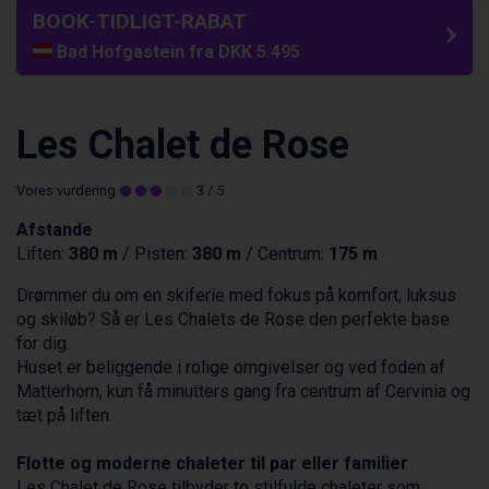
BOOK-TIDLIGT-RABAT
Bad Hofgastein fra DKK 5.495
Champoluc fra DKK 3.795
Sestriere fra DKK 4.395
Fieberbrunn fra DKK 6.145
Les Chalet de Rose
Wagrain fra DKK 4.645
Ischgl fra DKK 7.095
Vores vurdering
3
/ 5
St. Anton fra DKK 7.245
Zell am See fra DKK 4.095
Afstande
Canazei fra DKK 4.745
Liften:
380 m
/ Pisten:
380 m
/ Centrum:
175 m
Livigno fra DKK 4.145
Ponte di Legno fra DKK 4.745
Drømmer du om en skiferie med fokus på komfort, luksus
Bad Gastein fra DKK 4.195
og skiløb? Så er Les Chalets de Rose den perfekte base
Alleghe fra DKK 5.595
for dig.
Arabba fra DKK 7.045
Huset er beliggende i rolige omgivelser og ved foden af
Sauze dOulx fra DKK 4.045
Matterhorn, kun få minutters gang fra centrum af
Cervinia
og
La Thuile fra DKK 4.595
tæt på liften.
Val Thorens fra DKK 5.395
Cervinia fra DKK 5.295
Flotte og moderne chaleter til par eller
familier
Passo Tonale fra DKK 3.795
Les Chalet de Rose tilbyder to stilfulde chaleter som