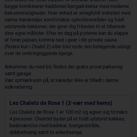
Saalbach fra DKK 5.945
begge kombinerer traditionel bjergarkitektur med moderne
Sölden fra DKK 8.445
bekvemmeligheder. Hver enhed er smagfuldt indrettet med
Bad Hofgastein fra DKK 5.495
varme trædetaljer, komfortable opholdsområder og fuldt
Champoluc fra DKK 3.795
udstyrede køkkener, der giver dig friheden til at tilberede
Sestriere fra DKK 4.395
dine egne måltider. Efter en dag på pisterne kan du slappe
Fieberbrunn fra DKK 6.145
af foran pejsen, komme ned i gear i din private sauna
Wagrain fra DKK 4.645
(findes kun i Chalet 2) eller blot nyde den betagende udsigt
Ischgl fra DKK 7.095
over de omkringliggende bjerge.
St. Anton fra DKK 7.245
Zell am See fra DKK 4.095
Ankommer du med bil, findes der gratis privat parkering
Canazei fra DKK 4.745
samt garage.
Livigno fra DKK 4.145
Vær opmærksom på, at kæledyr ikke er tilladt i denne
Ponte di Legno fra DKK 4.745
indkvartering.
Bad Gastein fra DKK 4.195
Alleghe fra DKK 5.595
Les Chalets de Rose 1 (2-vær med hems)
Arabba fra DKK 7.045
Les Chalets de Rose 1 er 100 m2 og egner sig til maks
Sauze dOulx fra DKK 4.045
4 personer. Chaletet byder på et fuldt udstyret køkken,
La Thuile fra DKK 4.595
badeværelse med badekar, loungeområde,
Val Thorens fra DKK 5.395
dobbeltseng samt to enkeltsenge.
Cervinia fra DKK 5.295