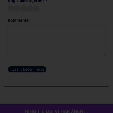
Angiv dine stjerner *
Sauze dOulx fra DKK 4.045
La Thuile fra DKK 4.595
Val Thorens fra DKK 5.395
Kommentar
Cervinia fra DKK 5.295
Passo Tonale fra DKK 3.795
Saalbach fra DKK 5.945
Sölden fra DKK 8.445
Bad Hofgastein fra DKK 5.495
Champoluc fra DKK 3.795
Sestriere fra DKK 4.395
Fieberbrunn fra DKK 6.145
Wagrain fra DKK 4.645
Indsend bedømmelse
Ischgl fra DKK 7.095
St. Anton fra DKK 7.245
Zell am See fra DKK 4.095
Canazei fra DKK 4.745
Livigno fra DKK 4.145
Ponte di Legno fra DKK 4.745
Bad Gastein fra DKK 4.195
Alleghe fra DKK 5.595
RING TIL OS, VI HAR ÅBENT: