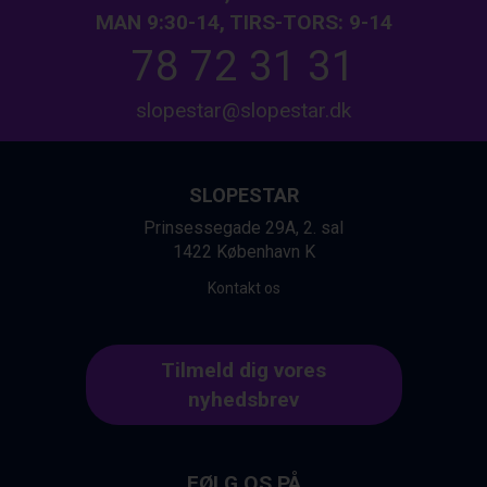
Arabba fra DKK 7.045
MAN 9:30-14, TIRS-TORS: 9-14
Sauze dOulx fra DKK 4.045
78 72 31 31
La Thuile fra DKK 4.595
Val Thorens fra DKK 5.395
Cervinia fra DKK 5.295
slopestar@slopestar.dk
Passo Tonale fra DKK 3.795
Saalbach fra DKK 5.945
Sölden fra DKK 8.445
SLOPESTAR
Bad Hofgastein fra DKK 5.495
Champoluc fra DKK 3.795
Prinsessegade 29A, 2. sal
Sestriere fra DKK 4.395
1422 København K
Fieberbrunn fra DKK 6.145
Kontakt os
Wagrain fra DKK 4.645
Ischgl fra DKK 7.095
St. Anton fra DKK 7.245
Tilmeld dig vores
Zell am See fra DKK 4.095
Canazei fra DKK 4.745
nyhedsbrev
Livigno fra DKK 4.145
Ponte di Legno fra DKK 4.745
Bad Gastein fra DKK 4.195
FØLG OS PÅ