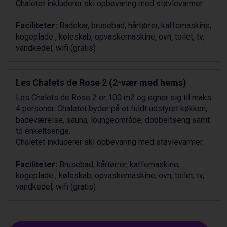
Chaletet inkluderer ski opbevaring med støvlevarmer.
Passo Tonale fra DKK 3.795
Saalbach fra DKK 5.945
Faciliteter:
Badekar, brusebad, hårtørrer, kaffemaskine,
Sölden fra DKK 8.445
kogeplade , køleskab, opvaskemaskine, ovn, toilet, tv,
Bad Hofgastein fra DKK 5.495
vandkedel, wifi (gratis)
Champoluc fra DKK 3.795
Sestriere fra DKK 4.395
Fieberbrunn fra DKK 6.145
Les Chalets de Rose 2 (2-vær med hems)
Wagrain fra DKK 4.645
Ischgl fra DKK 7.095
Les Chalets de Rose 2 er 100 m2 og egner sig til maks
St. Anton fra DKK 7.245
4 personer. Chaletet byder på et fuldt udstyret køkken,
Zell am See fra DKK 4.095
badeværelse, sauna, loungeområde, dobbeltseng samt
Canazei fra DKK 4.745
to enkeltsenge.
Livigno fra DKK 4.145
Chaletet inkluderer ski opbevaring med støvlevarmer.
Ponte di Legno fra DKK 4.745
Bad Gastein fra DKK 4.195
Faciliteter:
Brusebad, hårtørrer, kaffemaskine,
Alleghe fra DKK 5.595
kogeplade , køleskab, opvaskemaskine, ovn, toilet, tv,
Arabba fra DKK 7.045
vandkedel, wifi (gratis)
Sauze dOulx fra DKK 4.045
La Thuile fra DKK 4.595
Val Thorens fra DKK 5.395