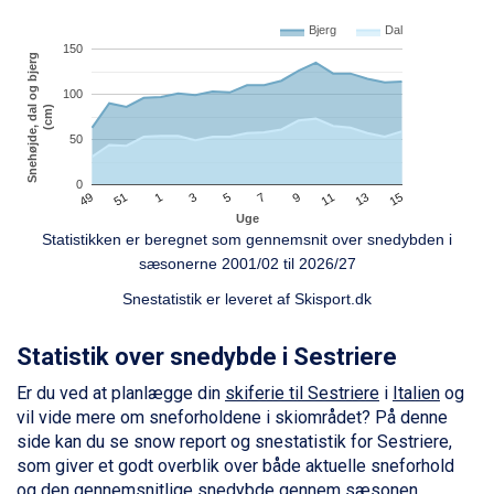
Fieberbrunn fra DKK 6.145
St. Anton fra DKK 7.245
Bjerg
Dal
150
Zell am See fra DKK 4.095
Snehøjde, dal og bjerg
Canazei fra DKK 4.745
100
Livigno fra DKK 4.145
(cm)
Ponte di Legno fra DKK 4.745
50
Sauze dOulx fra DKK 4.045
Alleghe fra DKK 5.595
0
5
49
15
7
51
9
1
11
3
13
Bad Gastein fra DKK 4.195
Uge
Arabba fra DKK 7.045
Statistikken er beregnet som gennemsnit over snedybden i
La Thuile fra DKK 4.595
sæsonerne 2001/02 til 2026/27
Val Thorens fra DKK 5.395
Cervinia fra DKK 5.295
Snestatistik er leveret af
Skisport.dk
Passo Tonale fra DKK 3.795
Saalbach fra DKK 5.945
Statistik over snedybde i Sestriere
Sölden fra DKK 8.445
Er du ved at planlægge din
skiferie til Sestriere
i
Italien
og
Bad Hofgastein fra DKK 5.495
vil vide mere om sneforholdene i skiområdet? På denne
Champoluc fra DKK 3.795
side kan du se snow report og snestatistik for Sestriere,
Sestriere fra DKK 4.395
som giver et godt overblik over både aktuelle sneforhold
Wagrain fra DKK 4.645
og den gennemsnitlige snedybde gennem sæsonen.
Ischgl fra DKK 7.095