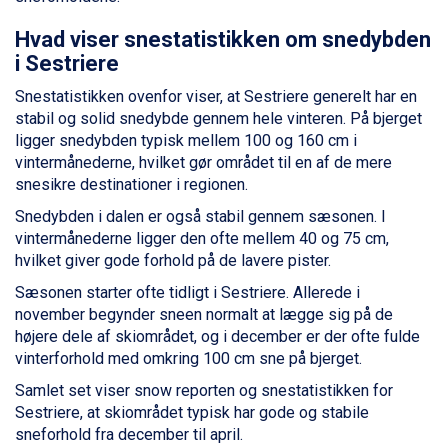
Ischgl fra DKK 7.095
Fieberbrunn fra DKK 6.145
Hvad viser snestatistikken om snedybden
St. Anton fra DKK 7.245
i Sestriere
Zell am See fra DKK 4.095
Snestatistikken ovenfor viser, at Sestriere generelt har en
Canazei fra DKK 4.745
stabil og solid snedybde gennem hele vinteren. På bjerget
Livigno fra DKK 4.145
ligger snedybden typisk mellem 100 og 160 cm i
Ponte di Legno fra DKK 4.745
vintermånederne, hvilket gør området til en af de mere
Sauze dOulx fra DKK 4.045
snesikre destinationer i regionen.
Alleghe fra DKK 5.595
Bad Gastein fra DKK 4.195
Snedybden i dalen er også stabil gennem sæsonen. I
Arabba fra DKK 7.045
vintermånederne ligger den ofte mellem 40 og 75 cm,
La Thuile fra DKK 4.595
hvilket giver gode forhold på de lavere pister.
Val Thorens fra DKK 5.395
Sæsonen starter ofte tidligt i Sestriere. Allerede i
Cervinia fra DKK 5.295
november begynder sneen normalt at lægge sig på de
Passo Tonale fra DKK 3.795
højere dele af skiområdet, og i december er der ofte fulde
Saalbach fra DKK 5.945
vinterforhold med omkring 100 cm sne på bjerget.
Sölden fra DKK 8.445
Bad Hofgastein fra DKK 5.495
Samlet set viser snow reporten og snestatistikken for
Champoluc fra DKK 3.795
Sestriere, at skiområdet typisk har gode og stabile
Sestriere fra DKK 4.395
sneforhold fra december til april.