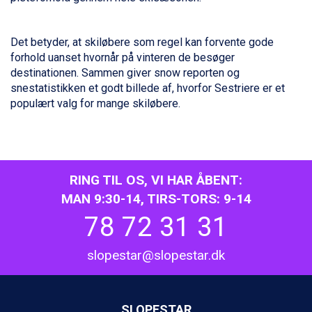
Wagrain fra DKK 4.645
Ischgl fra DKK 7.095
Det betyder, at skiløbere som regel kan forvente gode
Fieberbrunn fra DKK 6.145
forhold uanset hvornår på vinteren de besøger
St. Anton fra DKK 7.245
destinationen. Sammen giver snow reporten og
Zell am See fra DKK 4.095
snestatistikken et godt billede af, hvorfor Sestriere er et
Canazei fra DKK 4.745
populært valg for mange skiløbere.
Livigno fra DKK 4.145
Ponte di Legno fra DKK 4.745
Sauze dOulx fra DKK 4.045
Alleghe fra DKK 5.595
Bad Gastein fra DKK 4.195
RING TIL OS, VI HAR ÅBENT:
Arabba fra DKK 7.045
La Thuile fra DKK 4.595
MAN 9:30-14, TIRS-TORS: 9-14
Val Thorens fra DKK 5.395
78 72 31 31
Cervinia fra DKK 5.295
Passo Tonale fra DKK 3.795
slopestar@slopestar.dk
Saalbach fra DKK 5.945
Sölden fra DKK 8.445
Bad Hofgastein fra DKK 5.495
Champoluc fra DKK 3.795
SLOPESTAR