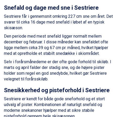
Wagrain fra DKK 4.645
Snefald og dage med sne i Sestriere
Ischgl fra DKK 7.095
Fieberbrunn fra DKK 6.145
Sestriere får i gennemsnit omkring 227 cm sne om året. Det
St. Anton fra DKK 7.245
svarer til cirka 16 dage med snefald i løbet af en typisk
Zell am See fra DKK 4.095
skisæson.
Canazei fra DKK 4.745
Livigno fra DKK 4.145
Den periode med mest snefald ligger normalt mellem
Ponte di Legno fra DKK 4.745
december og februar. I disse måneder kan snefaldet ofte
Sauze dOulx fra DKK 4.045
ligge mellem cirka 39 og 67 cm pr. måned, hvilket hjælper
Alleghe fra DKK 5.595
med at opretholde et stabilt snedække i skiområdet.
Bad Gastein fra DKK 4.195
Selv i forårsmånederne er der ofte gode forhold til skiløb. I
Arabba fra DKK 7.045
marts og april falder der stadig sne, og de højere pister
La Thuile fra DKK 4.595
holder som regel en god snedybde, hvilket gør Sestriere
Val Thorens fra DKK 5.395
velegnet til forårsskiløb.
Cervinia fra DKK 5.295
Passo Tonale fra DKK 3.795
Snesikkerhed og pisteforhold i Sestriere
Saalbach fra DKK 5.945
Sestriere er kendt for både gode sneforhold og et stort
Sölden fra DKK 8.445
udvalg af pister. Kombinationen af naturligt snefald og
Bad Hofgastein fra DKK 5.495
moderne snekanoner hjælper med at sikre stabile
Champoluc fra DKK 3.795
pisteforhold gennem hele skisæsonen.
Sestriere fra DKK 4.395