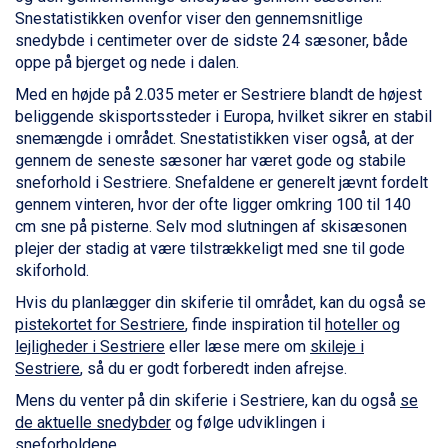
Snestatistikken ovenfor viser den gennemsnitlige
Fieberbrunn fra DKK 6.145
snedybde i centimeter over de sidste 24 sæsoner, både
St. Anton fra DKK 7.245
oppe på bjerget og nede i dalen.
Zell am See fra DKK 4.095
Canazei fra DKK 4.745
Med en højde på 2.035 meter er Sestriere blandt de højest
Livigno fra DKK 4.145
beliggende skisportssteder i Europa, hvilket sikrer en stabil
Ponte di Legno fra DKK 4.745
snemængde i området. Snestatistikken viser også, at der
Sauze dOulx fra DKK 4.045
gennem de seneste sæsoner har været gode og stabile
Alleghe fra DKK 5.595
sneforhold i Sestriere. Snefaldene er generelt jævnt fordelt
Bad Gastein fra DKK 4.195
gennem vinteren, hvor der ofte ligger omkring 100 til 140
Arabba fra DKK 7.045
cm sne på pisterne. Selv mod slutningen af skisæsonen
La Thuile fra DKK 4.595
plejer der stadig at være tilstrækkeligt med sne til gode
Val Thorens fra DKK 5.395
skiforhold.
Cervinia fra DKK 5.295
Hvis du planlægger din skiferie til området, kan du også se
Passo Tonale fra DKK 3.795
pistekortet for Sestriere
, finde inspiration til
hoteller og
Saalbach fra DKK 5.945
lejligheder i Sestriere
eller læse mere om
skileje i
Sölden fra DKK 8.445
Sestriere
, så du er godt forberedt inden afrejse.
Bad Hofgastein fra DKK 5.495
Champoluc fra DKK 3.795
Mens du venter på din skiferie i Sestriere, kan du også
se
Sestriere fra DKK 4.395
de aktuelle snedybder
og følge udviklingen i
Wagrain fra DKK 4.645
sneforholdene.