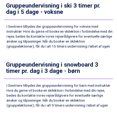
Gruppeundervisning i ski 3 timer pr.
Fieberbrunn fra DKK 6.145
dag i 5 dage - voksne
Wagrain fra DKK 4.645
Ischgl fra DKK 7.095
St. Anton fra DKK 7.245
I Sestriere tilbydes der gruppeundervisning for voksne med
Zell am See fra DKK 4.095
instruktør. Hvis du gerne vil booke en skilektion i forbindelse med din
Livigno fra DKK 4.145
rejse, bedes du kontakte vores rejserådgivere for eventuelle særlige
Canazei fra DKK 4.745
ønsker og tilpasninger. Når du booker en skilektion
Ponte di Legno fra DKK 4.745
(gruppelektioner), får du i alt 15 timers undervisning i løbet af ugen.
Sauze dOulx fra DKK 4.045
Alleghe fra DKK 5.595
Bad Gastein fra DKK 4.195
Gruppeundervisning i snowboard 3
Arabba fra DKK 7.045
timer pr. dag i 3 dage - børn
La Thuile fra DKK 4.595
Val Thorens fra DKK 5.395
Cervinia fra DKK 5.295
I Sestriere tilbydes der gruppeundervisning for børn med instruktør.
Hvis du gerne vil booke en skilektion i forbindelse med din rejse,
Sölden fra DKK 8.445
bedes du kontakte vores rejserådgivere for eventuelle særlige
Bad Hofgastein fra DKK 5.495
ønsker og tilpasninger. Når du booker en skilektion
Passo Tonale fra DKK 3.795
(gruppelektioner), får du i alt 9 timers undervisning i løbet af ugen.
Saalbach fra DKK 5.945
Champoluc fra DKK 3.795