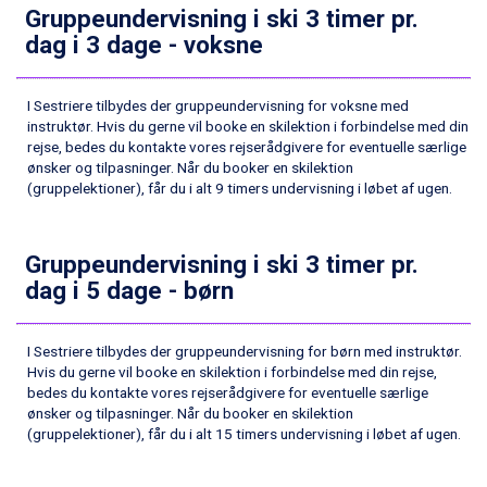
Fieberbrunn fra DKK 6.145
Gruppeundervisning i ski 3 timer pr.
Wagrain fra DKK 4.645
dag i 3 dage - voksne
Ischgl fra DKK 7.095
St. Anton fra DKK 7.245
Zell am See fra DKK 4.095
I Sestriere tilbydes der gruppeundervisning for voksne med
Livigno fra DKK 4.145
instruktør. Hvis du gerne vil booke en skilektion i forbindelse med din
rejse, bedes du kontakte vores rejserådgivere for eventuelle særlige
Canazei fra DKK 4.745
ønsker og tilpasninger. Når du booker en skilektion
Ponte di Legno fra DKK 4.745
(gruppelektioner), får du i alt 9 timers undervisning i løbet af ugen.
Sauze dOulx fra DKK 4.045
Alleghe fra DKK 5.595
Bad Gastein fra DKK 4.195
Gruppeundervisning i ski 3 timer pr.
Arabba fra DKK 7.045
dag i 5 dage - børn
La Thuile fra DKK 4.595
Val Thorens fra DKK 5.395
Cervinia fra DKK 5.295
I Sestriere tilbydes der gruppeundervisning for børn med instruktør.
Sölden fra DKK 8.445
Hvis du gerne vil booke en skilektion i forbindelse med din rejse,
Bad Hofgastein fra DKK 5.495
bedes du kontakte vores rejserådgivere for eventuelle særlige
Passo Tonale fra DKK 3.795
ønsker og tilpasninger. Når du booker en skilektion
(gruppelektioner), får du i alt 15 timers undervisning i løbet af ugen.
Saalbach fra DKK 5.945
Champoluc fra DKK 3.795
Sestriere fra DKK 4.395