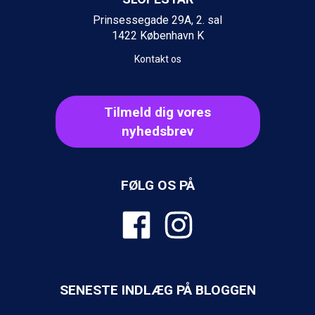
Saalbach fra DKK 5.945
Prinsessegade 29A, 2. sal
Champoluc fra DKK 3.795
1422 København K
Sestriere fra DKK 4.395
Fieberbrunn fra DKK 6.145
Kontakt os
Wagrain fra DKK 4.645
Ischgl fra DKK 7.095
St. Anton fra DKK 7.245
Tilmeld dig vores
Zell am See fra DKK 4.095
nyhedsbrev
Livigno fra DKK 4.145
Canazei fra DKK 4.745
Ponte di Legno fra DKK 4.745
Sauze dOulx fra DKK 4.045
FØLG OS PÅ
Alleghe fra DKK 5.595
Bad Gastein fra DKK 4.195
Arabba fra DKK 7.045
La Thuile fra DKK 4.595
Val Thorens fra DKK 5.395
Cervinia fra DKK 5.295
Sölden fra DKK 8.445
SENESTE INDLÆG PÅ BLOGGEN
Bad Hofgastein fra DKK 5.495