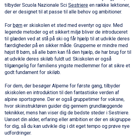
Ischgl fra DKK 7.095
tilbyder Scuola Nazionale Sci
Sestriere
en række lektioner,
St. Anton fra DKK 7.245
der er designet til at passe til alle behov og ambitioner.
Zell am See fra DKK 4.095
Livigno fra DKK 4.145
For
børn
er skiskolen et sted med eventyr og sjov. Med
Canazei fra DKK 4.745
legende metoder og et sikkert miljø bliver de introduceret
Ponte di Legno fra DKK 4.745
til glæden ved at stå på ski og får hjælp til at udvikle deres
Sauze dOulx fra DKK 4.045
færdigheder på en sikker måde. Grupperne er mindre med
Alleghe fra DKK 5.595
højst 8 børn, så alle børn kan få den hjælp, de har brug for til
Bad Gastein fra DKK 4.195
at udvikle deres skiløb fuldt ud. Skiskolen er også
Arabba fra DKK 7.045
tilgængelig for familiens yngste medlemmer for at sikre et
La Thuile fra DKK 4.595
godt fundament for skiløb.
Val Thorens fra DKK 5.395
Cervinia fra DKK 5.295
For dem, der besøger Alperne for første gang, tilbyder
Sölden fra DKK 8.445
skiskolen en introduktion til den fantastiske verden af
Bad Hofgastein fra DKK 5.495
alpine sportsgrene. Der er også gruppetimer for voksne,
Passo Tonale fra DKK 3.795
hvor skiinstruktøren guider dig gennem grundlæggende
Saalbach fra DKK 5.945
teknikker, mens han viser dig de bedste steder i Sestriere.
Champoluc fra DKK 3.795
Uanset din alder, erfaring eller ambition er der en skigruppe
Sestriere fra DKK 4.395
for dig, så du kan udvikle dig i dit eget tempo og prøve nye
Fieberbrunn fra DKK 6.145
udfordringer.
Wagrain fra DKK 4.645