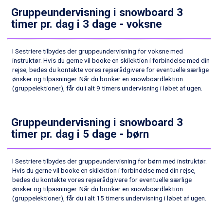
Sestriere fra DKK 4.395
Gruppeundervisning i snowboard 3
Fieberbrunn fra DKK 6.145
timer pr. dag i 3 dage - voksne
Wagrain fra DKK 4.645
Ischgl fra DKK 7.095
St. Anton fra DKK 7.245
I Sestriere tilbydes der gruppeundervisning for voksne med
Zell am See fra DKK 4.095
instruktør. Hvis du gerne vil booke en skilektion i forbindelse med din
Livigno fra DKK 4.145
rejse, bedes du kontakte vores rejserådgivere for eventuelle særlige
ønsker og tilpasninger. Når du booker en snowboardlektion
Canazei fra DKK 4.745
(gruppelektioner), får du i alt 9 timers undervisning i løbet af ugen.
Ponte di Legno fra DKK 4.745
Sauze dOulx fra DKK 4.045
Alleghe fra DKK 5.595
Gruppeundervisning i snowboard 3
Bad Gastein fra DKK 4.195
timer pr. dag i 5 dage - børn
Arabba fra DKK 7.045
La Thuile fra DKK 4.595
Val Thorens fra DKK 5.395
I Sestriere tilbydes der gruppeundervisning for børn med instruktør.
Cervinia fra DKK 5.295
Hvis du gerne vil booke en skilektion i forbindelse med din rejse,
Sölden fra DKK 8.445
bedes du kontakte vores rejserådgivere for eventuelle særlige
Bad Hofgastein fra DKK 5.495
ønsker og tilpasninger. Når du booker en snowboardlektion
Passo Tonale fra DKK 3.795
(gruppelektioner), får du i alt 15 timers undervisning i løbet af ugen.
Saalbach fra DKK 5.945