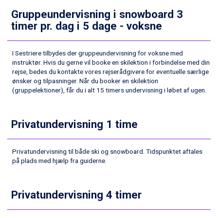
Champoluc fra DKK 3.795
Gruppeundervisning i snowboard 3
Sestriere fra DKK 4.395
Fieberbrunn fra DKK 6.145
timer pr. dag i 5 dage - voksne
Wagrain fra DKK 4.645
Ischgl fra DKK 7.095
I Sestriere tilbydes der gruppeundervisning for voksne med
St. Anton fra DKK 7.245
instruktør. Hvis du gerne vil booke en skilektion i forbindelse med din
Zell am See fra DKK 4.095
rejse, bedes du kontakte vores rejserådgivere for eventuelle særlige
Livigno fra DKK 4.145
ønsker og tilpasninger. Når du booker en skilektion
Canazei fra DKK 4.745
(gruppelektioner), får du i alt 15 timers undervisning i løbet af ugen.
Ponte di Legno fra DKK 4.745
Sauze dOulx fra DKK 4.045
Alleghe fra DKK 5.595
Privatundervisning 1 time
Bad Gastein fra DKK 4.195
Arabba fra DKK 7.045
La Thuile fra DKK 4.595
Privatundervisning til både ski og snowboard. Tidspunktet aftales
på plads med hjælp fra guiderne.
Val Thorens fra DKK 5.395
Cervinia fra DKK 5.295
Sölden fra DKK 8.445
Privatundervisning 4 timer
Bad Hofgastein fra DKK 5.495
Passo Tonale fra DKK 3.795
Saalbach fra DKK 5.945