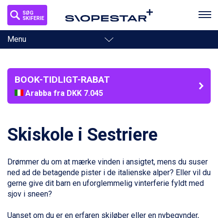
SØG
SKIFERIE
Toggle
Menu
navigation
BOOK-TIDLIGT-RABAT
Arabba fra DKK 7.045
La Thuile fra DKK 4.595
Val Thorens fra DKK 5.395
Cervinia fra DKK 5.295
Skiskole i Sestriere
Sölden fra DKK 8.445
Bad Hofgastein fra DKK 5.495
Passo Tonale fra DKK 3.795
Drømmer du om at mærke vinden i ansigtet, mens du suser
Saalbach fra DKK 5.945
ned ad de betagende pister i de italienske alper? Eller vil du
Champoluc fra DKK 3.795
gerne give dit barn en uforglemmelig vinterferie fyldt med
Sestriere fra DKK 4.395
sjov i sneen?
Fieberbrunn fra DKK 6.145
Wagrain fra DKK 4.645
Uanset om du er en erfaren skiløber eller en nybegynder,