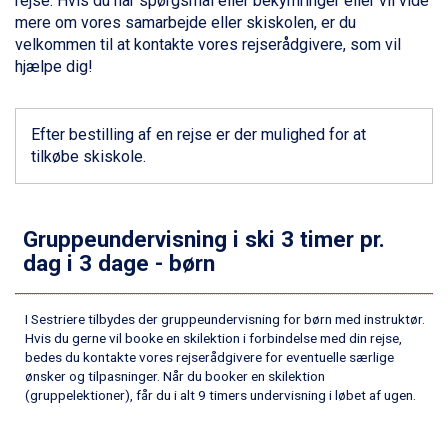
rejse. Hvis du har spørgsmål eller bekymringer eller vil vide
Wagrain fra DKK 4.645
mere om vores samarbejde eller skiskolen, er du
Ischgl fra DKK 7.095
velkommen til at kontakte vores rejserådgivere, som vil
St. Anton fra DKK 7.245
hjælpe dig!
Zell am See fra DKK 4.095
Livigno fra DKK 4.145
Canazei fra DKK 4.745
Efter bestilling af en rejse er der mulighed for at
Ponte di Legno fra DKK 4.745
tilkøbe skiskole.
Sauze dOulx fra DKK 4.045
Alleghe fra DKK 5.595
Bad Gastein fra DKK 4.195
Arabba fra DKK 7.045
Gruppeundervisning i ski 3 timer pr.
La Thuile fra DKK 4.595
dag i 3 dage - børn
Val Thorens fra DKK 5.395
Cervinia fra DKK 5.295
I Sestriere tilbydes der gruppeundervisning for børn med instruktør.
Sölden fra DKK 8.445
Hvis du gerne vil booke en skilektion i forbindelse med din rejse,
Bad Hofgastein fra DKK 5.495
bedes du kontakte vores rejserådgivere for eventuelle særlige
Passo Tonale fra DKK 3.795
ønsker og tilpasninger. Når du booker en skilektion
Saalbach fra DKK 5.945
(gruppelektioner), får du i alt 9 timers undervisning i løbet af ugen.
Champoluc fra DKK 3.795
Sestriere fra DKK 4.395