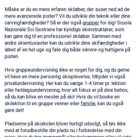
Ischgl fra DKK 7.095
Måske er du en mere erfaren skiløber, der suser ned ad de
St. Anton fra DKK 7.245
mere avancerede pister? Vil du udvikle din teknik eller dine
Zell am See fra DKK 4.095
carvingfærdigheder? Så er der også
grupper
for dig! Scuola
Livigno fra DKK 4.145
Nazionale Sci Sestriere har kyndige skiinstruktører, som
Canazei fra DKK 4.745
kan gøre dig til en professionel skiløber. Sammen med
Ponte di Legno fra DKK 4.745
andre skientusiaster kan du udvikle dine skifærdigheder i
Sauze dOulx fra DKK 4.045
løbet af en hel uge og føle dig både sikrere og hurtigere på
Alleghe fra DKK 5.595
pisten.
Bad Gastein fra DKK 4.195
Arabba fra DKK 7.045
Hvis gruppeundervisning ikke er noget for dig, og du gerne
La Thuile fra DKK 4.595
vil have en mere personlig skioplevelse, tilbyder vi også
Val Thorens fra DKK 5.395
privatundervisning. Her kan du vælge 1-4 timer pr. lektion
Cervinia fra DKK 5.295
eller heldagsundervisning, hvor alt fokus er på dine behov,
Sölden fra DKK 8.445
så du kan blive en mester på ski! Hvis du vil booke en
Bad Hofgastein fra DKK 5.495
skilektion til en gruppe venner eller
familie
, kan du også
Passo Tonale fra DKK 3.795
gøre det!
Saalbach fra DKK 5.945
Champoluc fra DKK 3.795
Pladserne på skiskolen bliver hurtigt udsolgt, så tøv ikke
Sestriere fra DKK 4.395
med at forudbestille din plads nu i forbindelse med din
Fieberbrunn fra DKK 6.145