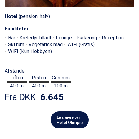
Hotel
(pension: halv)
Faciliteter
Bar
Kæledyr tilladt
Lounge
Parkering
Reception
Ski rum
Vegetarisk mad
WIFI (Gratis)
WIFI (Kun i lobbyen)
Afstande
Liften
Pisten
Centrum
400 m
400 m
100 m
Fra DKK
6.645
Læs mere om
Hotel Olimpic