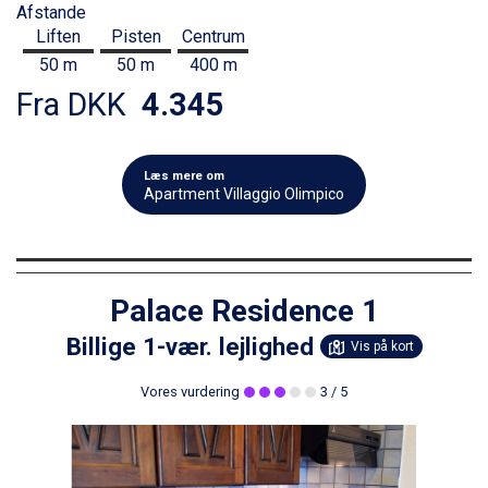
Afstande
Liften
Pisten
Centrum
50 m
50 m
400 m
Fra DKK
4.345
Læs mere om
Apartment Villaggio Olimpico
Palace Residence 1
Billige 1-vær. lejlighed
Vis på kort
Vores vurdering
3
/ 5