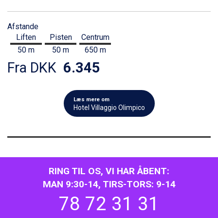
Afstande
Liften
Pisten
Centrum
50 m
50 m
650 m
Fra DKK
6.345
Læs mere om
Hotel Villaggio Olimpico
RING TIL OS, VI HAR ÅBENT:
MAN 9:30-14, TIRS-TORS: 9-14
78 72 31 31