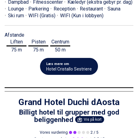
Dampbad
Fitnesscenter
Kæledyr (ekstra gebyr pr. dag)
Lounge
Parkering
Reception
Restaurant
Sauna
Ski rum
WIFI (Gratis)
WIFI (Kun i lobbyen)
Afstande
Liften
Pisten
Centrum
75 m
75 m
50 m
Læs mere om
Hotel Cristallo Sestriere
Grand Hotel Duchi dAosta
Billigt hotel til grupper med god
beliggenhed
Vis på kort
Vores vurdering
2
/ 5