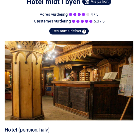
Hotel midt i byen
Vis på kort
Vores vurdering
4
/ 5
Gæsternes vurdering
5,0
/ 5
Læs anmeldelser
3
Hotel
(pension: halv)