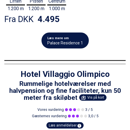
Liften
Pisten
Centrum
1.200 m
1.200 m
1.000 m
Fra DKK
4.495
Læs mere om
Palace Residence 1
Hotel Villaggio Olimpico
Rummelige hotelværelser med
halvpension og fine faciliteter, kun 50
meter fra skiløbet
Vis på kort
Vores vurdering
3
/ 5
Gæsternes vurdering
3,0
/ 5
Læs anmeldelser
1