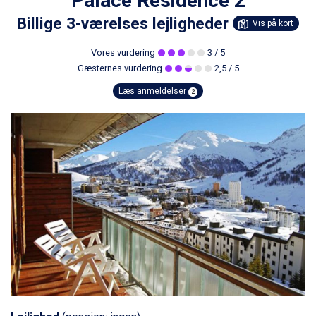
Palace Residence 2
Billige 3-værelses lejligheder
Vis på kort
Vores vurdering
3
/ 5
Gæsternes vurdering
2,5
/ 5
Læs anmeldelser
2