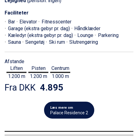
Lejlighed
(pension: ingen)
Faciliteter
Bar
Elevator
Fitnesscenter
Garage (ekstra gebyr pr. dag)
Håndklæder
Kæledyr (ekstra gebyr pr. dag)
Lounge
Parkering
Sauna
Sengetøj
Ski rum
Slutrengøring
Afstande
Liften
Pisten
Centrum
1.200 m
1.200 m
1.000 m
Fra DKK
4.895
Læs mere om
Palace Residence 2