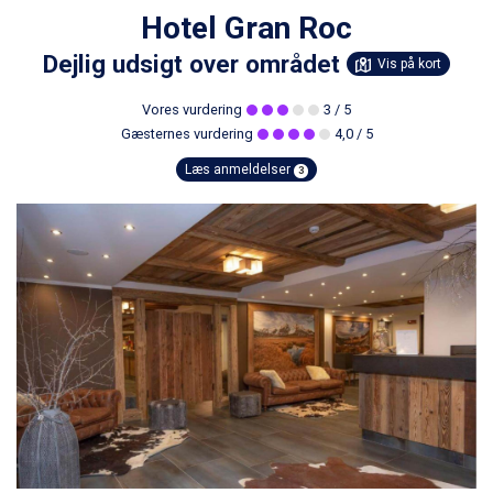
Hotel Gran Roc
Dejlig udsigt over området
Vis på kort
Vores vurdering
3
/ 5
Gæsternes vurdering
4,0
/ 5
Læs anmeldelser
3