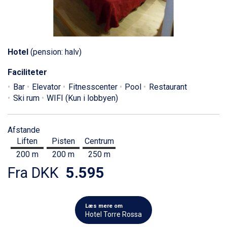
Hotel
(pension: halv)
Faciliteter
Bar
Elevator
Fitnesscenter
Pool
Restaurant
Ski rum
WIFI (Kun i lobbyen)
Afstande
Liften
Pisten
Centrum
200 m
200 m
250 m
Fra DKK
5.595
Læs mere om
Hotel Torre Rossa