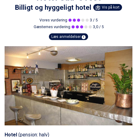
Billigt og hyggeligt hotel
Vis på kort
Vores vurdering
3
/ 5
Gæsternes vurdering
3,0
/ 5
Læs anmeldelser
1
Hotel
(pension: halv)