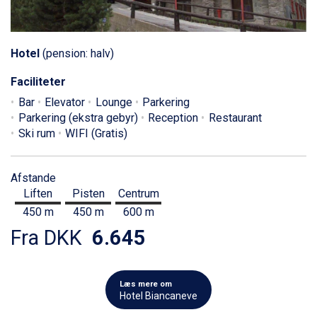
Hotel
(pension: halv)
Faciliteter
Bar
Elevator
Lounge
Parkering
Parkering (ekstra gebyr)
Reception
Restaurant
Ski rum
WIFI (Gratis)
Afstande
Liften
Pisten
Centrum
450 m
450 m
600 m
Fra DKK
6.645
Læs mere om
Hotel Biancaneve