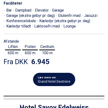
Faciliteter
Bar
Dampbad
Elevator
Garage
Garage (ekstra gebyr pr. dag)
Glutenfri mad
Jacuzzi
Konferencelokale
Kæledyr (ekstra gebyr pr. dag)
Kæledyr tilladt
Laktosefri mad
Lounge
Afstande
Liften
Pisten
Centrum
600 m
600 m
100 m
Fra DKK
6.945
Læs mere om
Grand Hotel Sestriere
Hotel Savoy Edelweiss