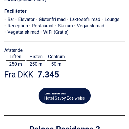
Faciliteter
Bar
Elevator
Glutenfri mad
Laktosefri mad
Lounge
Reception
Restaurant
Ski rum
Vegansk mad
Vegetarisk mad
WIFI (Gratis)
Afstande
Liften
Pisten
Centrum
250 m
250 m
50 m
Fra DKK
7.345
Læs mere om
Hotel Savoy Edelweiss