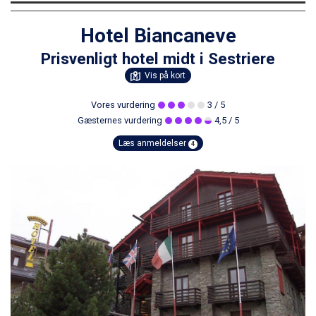
Hotel Biancaneve
Prisvenligt hotel midt i Sestriere
Vis på kort
Vores vurdering
3
/ 5
Gæsternes vurdering
4,5
/ 5
Læs anmeldelser
4