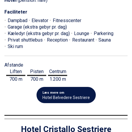
Hotel
(pension: halv)
Faciliteter
Dampbad
Elevator
Fitnesscenter
Garage (ekstra gebyr pr. dag)
Kæledyr (ekstra gebyr pr. dag)
Lounge
Parkering
Privat shuttlebus
Reception
Restaurant
Sauna
Ski rum
Afstande
Liften
Pisten
Centrum
700 m
700 m
1.200 m
Læs mere om
Hotel Belvedere Sestriere
Hotel Cristallo Sestriere