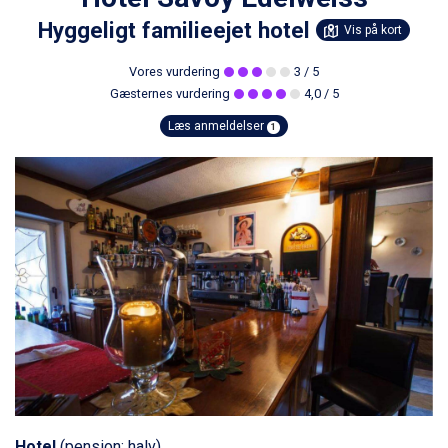
Hyggeligt familieejet hotel
Vis på kort
Vores vurdering
3
/ 5
Gæsternes vurdering
4,0
/ 5
Læs anmeldelser
1
Hotel
(pension: halv)