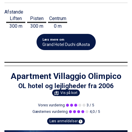
Afstande
Liften
Pisten
Centrum
300 m
300 m
0 m
Læs mere om
Grand Hotel Duchi dAosta
Apartment Villaggio Olimpico
OL hotel og lejligheder fra 2006
Vis på kort
Vores vurdering
3
/ 5
Gæsternes vurdering
4,0
/ 5
Læs anmeldelser
1