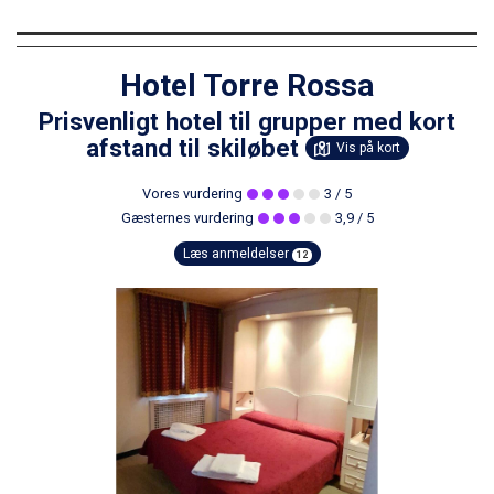
Hotel Torre Rossa
Prisvenligt hotel til grupper med kort
afstand til skiløbet
Vis på kort
Vores vurdering
3
/ 5
Gæsternes vurdering
3,9
/ 5
Læs anmeldelser
12