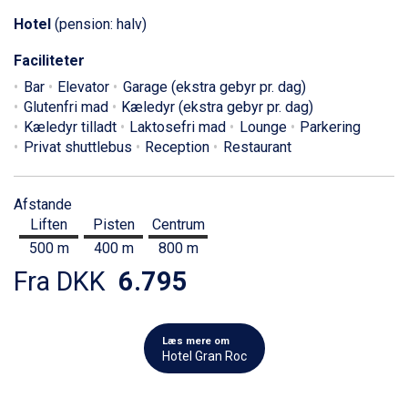
Hotel
(pension: halv)
Faciliteter
Bar
Elevator
Garage (ekstra gebyr pr. dag)
Glutenfri mad
Kæledyr (ekstra gebyr pr. dag)
Kæledyr tilladt
Laktosefri mad
Lounge
Parkering
Privat shuttlebus
Reception
Restaurant
Afstande
Liften
Pisten
Centrum
500 m
400 m
800 m
Fra DKK
6.795
Læs mere om
Hotel Gran Roc