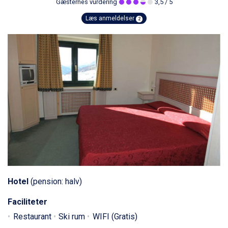
Gæsternes vurdering
3,5
/ 5
Læs anmeldelser
2
Hotel
(pension: halv)
Faciliteter
Restaurant
Ski rum
WIFI (Gratis)