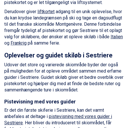
pistekortet og er let tilgængeligt via liftsystemet.
Wagrain fra DKK 4.645
Ischgl fra DKK 7.095
Derudover giver
liftkortet
adgang til en unik oplevelse, hvor
St. Anton fra DKK 7.245
du kan krydse landegrænsen på ski og tage en dagsudflugt
Zell am See fra DKK 4.095
til det franske skiområde Montgenèvre. Denne forbindelse
Livigno fra DKK 4.145
fremgår tydeligt af pistekortet og gør Sestriere til et oplagt
Canazei fra DKK 4.745
valg for skiløbere, der ønsker at opleve skiløb i både
Italien
Ponte di Legno fra DKK 4.745
og
Frankrig
på samme ferie.
Alleghe fra DKK 5.595
Bad Gastein fra DKK 4.195
Oplevelser og guidet skiløb i Sestriere
Sauze dOulx fra DKK 4.045
Udover det store og varierede skiområde byder der også
Arabba fra DKK 7.045
på muligheden for at opleve området sammen med erfarne
La Thuile fra DKK 4.595
guider i Sestriere. Guidet skiløb giver et bedre overblik over
Val Thorens fra DKK 5.395
pistekortet og hjælper dig med at finde de bedste ruter og
Cervinia fra DKK 5.295
sammenhængende ture i skiområdet.
Bad Hofgastein fra DKK 5.495
Passo Tonale fra DKK 3.795
Pistevisning med vores guider
Saalbach fra DKK 5.945
Er det din første skiferie i Sestriere, kan det varmt
Sölden fra DKK 8.445
anbefales at deltage i
pistevisning med vores guider i
Champoluc fra DKK 3.795
Sestriere
. Her bliver du introduceret til skiområdet, får
Sestriere fra DKK 4.395