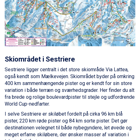
Ischgl fra DKK 7.095
St. Anton fra DKK 7.245
Zell am See fra DKK 4.095
Livigno fra DKK 4.145
Canazei fra DKK 4.745
Ponte di Legno fra DKK 4.745
Alleghe fra DKK 5.595
Bad Gastein fra DKK 4.195
Sauze dOulx fra DKK 4.045
Skiområdet i Sestriere
Arabba fra DKK 7.045
Sestriere ligger centralt i det store skiområde Via Lattea,
La Thuile fra DKK 4.595
også kendt som Mælkevejen. Skiområdet byder på omkring
Val Thorens fra DKK 5.395
400 km sammenhængende pister og er kendt for sin store
Cervinia fra DKK 5.295
variation i både terræn og sværhedsgrader. Her finder du alt
Bad Hofgastein fra DKK 5.495
fra brede og rolige boulevardpister til stejle og udfordrende
Passo Tonale fra DKK 3.795
World Cup-nedfarter.
Saalbach fra DKK 5.945
Sölden fra DKK 8.445
I selve Sestriere er skiløbet fordelt på cirka 96 km blå
Champoluc fra DKK 3.795
pister, 220 km røde pister og 84 km sorte pister. Det gør
Sestriere fra DKK 4.395
destinationen velegnet til både nybegyndere, let øvede og
Fieberbrunn fra DKK 6.145
meget erfarne skiløbere, der ønsker masser af variation i
Wagrain fra DKK 4.645