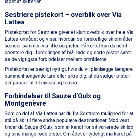
løbet af skiferien.
Ischgl fra DKK 7.095
St. Anton fra DKK 7.245
Sestriere pistekort – overblik over Via
Zell am See fra DKK 4.095
Lattea
Livigno fra DKK 4.145
Pistekortet for Sestriere giver et klart overblik over hele Via
Canazei fra DKK 4.745
Lattea-området og viser, hvordan de forskellige skiområder
Ponte di Legno fra DKK 4.745
hænger sammen via lifte og pister. På kortet kan du nemt
Alleghe fra DKK 5.595
orientere dig i fordelingen af blå, røde og sorte pister samt
Bad Gastein fra DKK 4.195
se de vigtigste forbindelser mellem områderne.
Sauze dOulx fra DKK 4.045
Arabba fra DKK 7.045
Pistekortet er særligt nyttigt, hvis du vil planlægge længere
La Thuile fra DKK 4.595
sammenhængende ture eller sikre dig, at du vælger pister,
Val Thorens fra DKK 5.395
der passer til dit niveau og tempo.
Cervinia fra DKK 5.295
Bad Hofgastein fra DKK 5.495
Forbindelser til Sauze d’Oulx og
Passo Tonale fra DKK 3.795
Montgenèvre
Saalbach fra DKK 5.945
Som en del af Via Lattea har du fra Sestriere mulighed for at
Sölden fra DKK 8.445
stå på ski til flere andre populære destinationer. Mod vest
Champoluc fra DKK 3.795
finder du
Sauze d’Oulx
, som er kendt for sit varierede skiløb
Sestriere fra DKK 4.395
og sine mange røde pister. Området er tydeligt markeret på
Fieberbrunn fra DKK 6.145