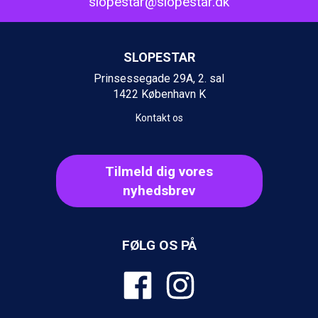
slopestar@slopestar.dk
St. Anton fra DKK 7.245
Zell am See fra DKK 4.095
Livigno fra DKK 4.145
Canazei fra DKK 4.745
SLOPESTAR
Ponte di Legno fra DKK 4.745
Prinsessegade 29A, 2. sal
Bad Gastein fra DKK 4.195
1422 København K
Alleghe fra DKK 5.595
Sauze dOulx fra DKK 4.045
Kontakt os
Arabba fra DKK 7.045
La Thuile fra DKK 4.595
Val Thorens fra DKK 5.395
Tilmeld dig vores
Cervinia fra DKK 5.295
nyhedsbrev
Sölden fra DKK 8.445
Bad Hofgastein fra DKK 5.495
Passo Tonale fra DKK 3.795
Saalbach fra DKK 5.945
FØLG OS PÅ
Champoluc fra DKK 3.795
Sestriere fra DKK 4.395
Fieberbrunn fra DKK 6.145
Wagrain fra DKK 4.645