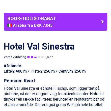
BOOK-TIDLIGT-RABAT
Arabba fra DKK 7.045
La Thuile fra DKK 4.595
Val Thorens fra DKK 5.395
Cervinia fra DKK 5.295
Hotel Val Sinestra
Sölden fra DKK 8.445
Bad Hofgastein fra DKK 5.495
Vores vurdering
2,5
/ 5
Passo Tonale fra DKK 3.795
Saalbach fra DKK 5.945
Afstande
Champoluc fra DKK 3.795
Liften:
400 m
/ Pisten:
250 m
/ Centrum:
250 m
Sestriere fra DKK 4.395
Fieberbrunn fra DKK 6.145
Pension: Kvart
Wagrain fra DKK 4.645
Hotel Val Sinestra er et hotel i
Ischgl
, som ligger tæt på
Ischgl fra DKK 7.095
pisterne, så det er et godt valg for skientusiaster. Hotellet
St. Anton fra DKK 7.245
tilbyder en række faciliteter, herunder en restaurant, bar og
Zell am See fra DKK 4.095
et sauna-område. Der er også gratis WiFi på hele hotellet
Livigno fra DKK 4.145