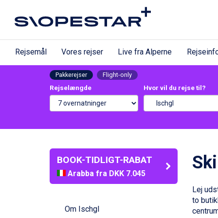
Rejsemål
Vores rejser
Live fra Alperne
Rejseinf
Pakkerejser
Flight-only
Rejselængde
Hvor vil du rejse til?
Ski
BOOK-TIDLIGT-RABAT
Arabba fra DKK 7.045
La Thuile fra DKK 4.595
Lej uds
Val Thorens fra DKK 5.395
to buti
Cervinia fra DKK 5.295
Om Ischgl
centrum.
Passo Tonale fra DKK 3.795