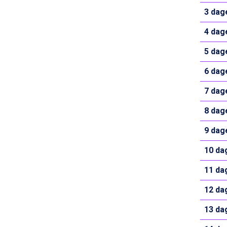
Cervinia fra DKK 5.295
3 dag
Passo Tonale fra DKK 3.795
Saalbach fra DKK 5.945
4 dag
Sölden fra DKK 8.445
5 dag
Bad Hofgastein fra DKK 5.495
Champoluc fra DKK 3.795
6 dag
Sestriere fra DKK 4.395
Fieberbrunn fra DKK 6.145
7 dag
Wagrain fra DKK 4.645
Ischgl fra DKK 7.095
8 dag
St. Anton fra DKK 7.245
9 dag
Zell am See fra DKK 4.095
Livigno fra DKK 4.145
10 da
Canazei fra DKK 4.745
Ponte di Legno fra DKK 4.745
11 da
Bad Gastein fra DKK 4.195
Alleghe fra DKK 5.595
12 da
Sauze dOulx fra DKK 4.045
Arabba fra DKK 7.045
13 da
La Thuile fra DKK 4.595