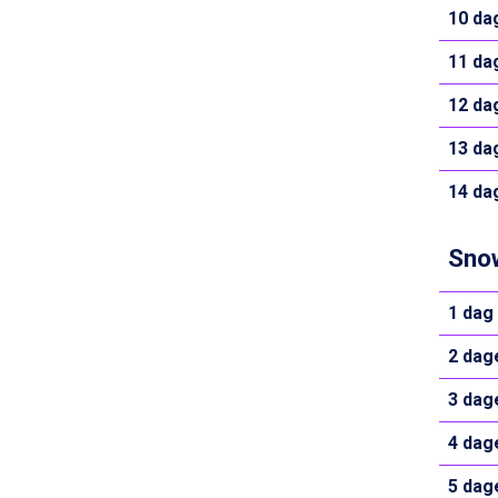
La Thuile fra DKK 4.595
10 da
Val Thorens fra DKK 5.395
Cervinia fra DKK 5.295
11 da
Passo Tonale fra DKK 3.795
Saalbach fra DKK 5.945
12 da
Sölden fra DKK 8.445
Bad Hofgastein fra DKK 5.495
13 da
Champoluc fra DKK 3.795
14 da
Sestriere fra DKK 4.395
Fieberbrunn fra DKK 6.145
Wagrain fra DKK 4.645
Snow
Ischgl fra DKK 7.095
St. Anton fra DKK 7.245
1 dag
Zell am See fra DKK 4.095
Livigno fra DKK 4.145
2 dag
Canazei fra DKK 4.745
Ponte di Legno fra DKK 4.745
3 dag
Bad Gastein fra DKK 4.195
Alleghe fra DKK 5.595
4 dag
Sauze dOulx fra DKK 4.045
5 dag
Arabba fra DKK 7.045