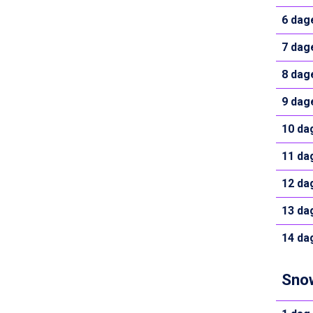
La Thuile fra DKK 4.595
6 dag
Val Thorens fra DKK 5.395
Cervinia fra DKK 5.295
7 dag
Passo Tonale fra DKK 3.795
Saalbach fra DKK 5.945
8 dag
Sölden fra DKK 8.445
9 dag
Bad Hofgastein fra DKK 5.495
Champoluc fra DKK 3.795
10 da
Sestriere fra DKK 4.395
Fieberbrunn fra DKK 6.145
11 da
Wagrain fra DKK 4.645
Ischgl fra DKK 7.095
12 da
St. Anton fra DKK 7.245
Zell am See fra DKK 4.095
13 da
Livigno fra DKK 4.145
14 da
Canazei fra DKK 4.745
Ponte di Legno fra DKK 4.745
Bad Gastein fra DKK 4.195
Snow
Alleghe fra DKK 5.595
Sauze dOulx fra DKK 4.045