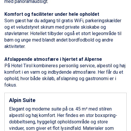
med panoramaudsigt.
St. Anton fra DKK 7.245
Zell am See fra DKK 4.095
Komfort og faciliteter under hele opholdet
Livigno fra DKK 4.145
Som gæst har du adgang til gratis WiFi, parkeringskælder
Canazei fra DKK 4.745
og et veludstyret skirum med private skiskabe og
Ponte di Legno fra DKK 4.745
støvletørrer. Hotellet tilbyder også et stort legeområde til
Bad Gastein fra DKK 4.195
børn
og unge med blandt andet bordfodbold og andre
Sauze dOulx fra DKK 4.045
aktiviteter.
Alleghe fra DKK 5.595
Arabba fra DKK 7.045
Afslappende atmosfære i hjertet af Alperne
La Thuile fra DKK 4.595
På Hotel Tirol kombineres personlig service, alpestil og høj
Val Thorens fra DKK 5.395
komfort i en varm og indbydende atmosfære. Her får du et
Cervinia fra DKK 5.295
ophold, hvor både skiløb, afslapning og gastronomi er i
Bad Hofgastein fra DKK 5.495
fokus.
Passo Tonale fra DKK 3.795
Saalbach fra DKK 5.945
Alpin Suite
Sölden fra DKK 8.445
Champoluc fra DKK 3.795
Elegant og moderne suite på ca. 45 m² med stilren
Sestriere fra DKK 4.395
alpestil og høj komfort. Her findes en stor boxspring-
Wagrain fra DKK 4.645
dobbeltseng, hyggeligt opholdsområde og store
Ischgl fra DKK 7.095
vinduer, som giver et flot lysindfald. Materialer som