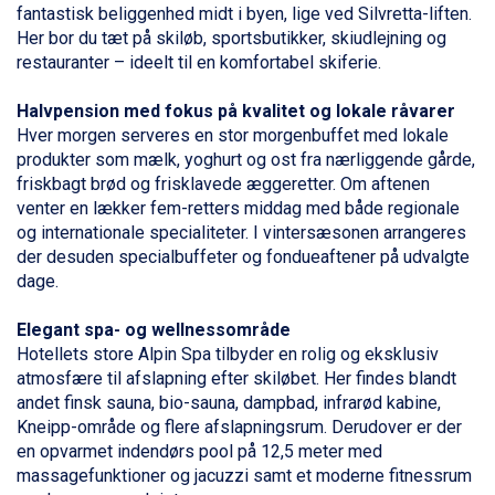
St. Anton fra DKK 7.245
fantastisk beliggenhed midt i byen, lige ved Silvretta-liften.
Zell am See fra DKK 4.095
Her bor du tæt på skiløb, sportsbutikker, skiudlejning og
Livigno fra DKK 4.145
restauranter – ideelt til en komfortabel skiferie.
Canazei fra DKK 4.745
Ponte di Legno fra DKK 4.745
Halvpension med fokus på kvalitet og lokale råvarer
Bad Gastein fra DKK 4.195
Hver morgen serveres en stor morgenbuffet med lokale
Sauze dOulx fra DKK 4.045
produkter som mælk, yoghurt og ost fra nærliggende gårde,
Alleghe fra DKK 5.595
friskbagt brød og frisklavede æggeretter. Om aftenen
Arabba fra DKK 7.045
venter en lækker fem-retters middag med både regionale
La Thuile fra DKK 4.595
og internationale specialiteter. I vintersæsonen arrangeres
Val Thorens fra DKK 5.395
der desuden specialbuffeter og fondueaftener på udvalgte
Cervinia fra DKK 5.295
dage.
Bad Hofgastein fra DKK 5.495
Passo Tonale fra DKK 3.795
Elegant spa- og wellnessområde
Saalbach fra DKK 5.945
Hotellets store Alpin Spa tilbyder en rolig og eksklusiv
Sölden fra DKK 8.445
atmosfære til afslapning efter skiløbet. Her findes blandt
Champoluc fra DKK 3.795
andet finsk sauna, bio-sauna, dampbad, infrarød kabine,
Sestriere fra DKK 4.395
Kneipp-område og flere afslapningsrum. Derudover er der
Wagrain fra DKK 4.645
en opvarmet indendørs pool på 12,5 meter med
Ischgl fra DKK 7.095
massagefunktioner og jacuzzi samt et moderne fitnessrum
Fieberbrunn fra DKK 6.145