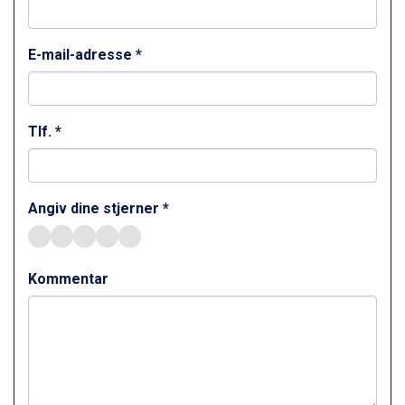
Sestriere fra DKK 4.395
Wagrain fra DKK 4.645
Ischgl fra DKK 7.095
E-mail-adresse *
Fieberbrunn fra DKK 6.145
St. Anton fra DKK 7.245
Zell am See fra DKK 4.095
Livigno fra DKK 4.145
Tlf. *
Canazei fra DKK 4.745
Ponte di Legno fra DKK 4.745
Bad Gastein fra DKK 4.195
Angiv dine stjerner *
Sauze dOulx fra DKK 4.045
Alleghe fra DKK 5.595
Arabba fra DKK 7.045
La Thuile fra DKK 4.595
Kommentar
Val Thorens fra DKK 5.395
Cervinia fra DKK 5.295
Bad Hofgastein fra DKK 5.495
Passo Tonale fra DKK 3.795
Saalbach fra DKK 5.945
Sölden fra DKK 8.445