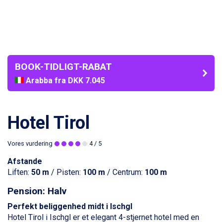
BOOK-TIDLIGT-RABAT
Arabba fra DKK 7.045
La Thuile fra DKK 4.595
Val Thorens fra DKK 5.395
Cervinia fra DKK 5.295
Hotel Tirol
Bad Hofgastein fra DKK 5.495
Passo Tonale fra DKK 3.795
Vores vurdering
4
/ 5
Saalbach fra DKK 5.945
Sölden fra DKK 8.445
Afstande
Champoluc fra DKK 3.795
Liften:
50 m
/ Pisten:
100 m
/ Centrum:
100 m
Sestriere fra DKK 4.395
Wagrain fra DKK 4.645
Pension: Halv
Ischgl fra DKK 7.095
Perfekt beliggenhed midt i
Ischgl
Fieberbrunn fra DKK 6.145
Hotel Tirol i Ischgl er et elegant 4-stjernet hotel med en