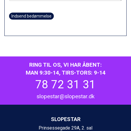
Champoluc fra DKK 3.795
Sestriere fra DKK 4.395
Wagrain fra DKK 4.645
Indsend bedømmelse
Ischgl fra DKK 7.095
Fieberbrunn fra DKK 6.145
St. Anton fra DKK 7.245
Zell am See fra DKK 4.095
Livigno fra DKK 4.145
Canazei fra DKK 4.745
Ponte di Legno fra DKK 4.745
RING TIL OS, VI HAR ÅBENT:
Bad Gastein fra DKK 4.195
Sauze dOulx fra DKK 4.045
MAN 9:30-14, TIRS-TORS: 9-14
Alleghe fra DKK 5.595
78 72 31 31
Arabba fra DKK 7.045
La Thuile fra DKK 4.595
slopestar@slopestar.dk
Val Thorens fra DKK 5.395
Cervinia fra DKK 5.295
Bad Hofgastein fra DKK 5.495
Passo Tonale fra DKK 3.795
SLOPESTAR
Saalbach fra DKK 5.945
Prinsessegade 29A, 2. sal
Sölden fra DKK 8.445