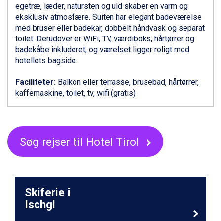
Fieberbrunn fra DKK 6.145
egetræ, læder, natursten og uld skaber en varm og
St. Anton fra DKK 7.245
eksklusiv atmosfære. Suiten har elegant badeværelse
Zell am See fra DKK 4.095
med bruser eller badekar, dobbelt håndvask og separat
Livigno fra DKK 4.145
toilet. Derudover er WiFi, TV, værdiboks, hårtørrer og
Canazei fra DKK 4.745
badekåbe inkluderet, og værelset ligger roligt mod
Ponte di Legno fra DKK 4.745
hotellets bagside.
Bad Gastein fra DKK 4.195
Sauze dOulx fra DKK 4.045
Faciliteter:
Balkon eller terrasse, brusebad, hårtørrer,
Alleghe fra DKK 5.595
kaffemaskine, toilet, tv, wifi (gratis)
Arabba fra DKK 7.045
La Thuile fra DKK 4.595
Val Thorens fra DKK 5.395
Cervinia fra DKK 5.295
Søg rejser til Hotel Tirol
Bad Hofgastein fra DKK 5.495
Passo Tonale fra DKK 3.795
Saalbach fra DKK 5.945
Sölden fra DKK 8.445
Champoluc fra DKK 3.795
Skiferie i
Sestriere fra DKK 4.395
Ischgl
Wagrain fra DKK 4.645
Ischgl fra DKK 7.095