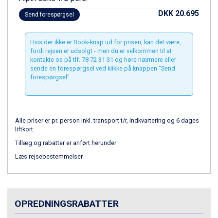
Wagrain fra DKK 4.645
Ischgl fra DKK 7.095
DKK 20.695
Send forespørgsel
Fieberbrunn fra DKK 6.145
St. Anton fra DKK 7.245
Hvis der ikke er Book-knap ud for prisen, kan det være,
Zell am See fra DKK 4.095
fordi rejsen er udsolgt - men du er velkommen til at
Livigno fra DKK 4.145
kontakte os på tlf. 78 72 31 31 og høre nærmere eller
Canazei fra DKK 4.745
sende en forespørgsel ved klikke på knappen "Send
Ponte di Legno fra DKK 4.745
forespørgsel".
Bad Gastein fra DKK 4.195
Sauze dOulx fra DKK 4.045
Alleghe fra DKK 5.595
Arabba fra DKK 7.045
Alle priser er pr. person inkl. transport t/r, indkvartering og 6 dages
liftkort.
La Thuile fra DKK 4.595
Val Thorens fra DKK 5.395
Tillæg og rabatter er anført herunder
Cervinia fra DKK 5.295
Læs rejsebestemmelser
Bad Hofgastein fra DKK 5.495
Passo Tonale fra DKK 3.795
Saalbach fra DKK 5.945
Sölden fra DKK 8.445
OPREDNINGSRABATTER
Champoluc fra DKK 3.795
Sestriere fra DKK 4.395