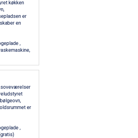
tyret køkken
n,
sepladsen er
 skaber en
geplade ,
pvaskemaskine,
o soveværelser
veludstyret
bølgeovn,
oldsrummet er
geplade ,
(gratis)