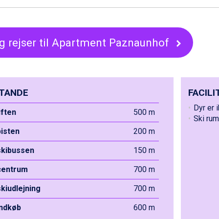
g rejser til Apartment Paznaunhof
TANDE
FACILI
Dyr er i
liften
500 m
Ski rum
pisten
200 m
 skibussen
150 m
 centrum
700 m
skiudlejning
700 m
indkøb
600 m