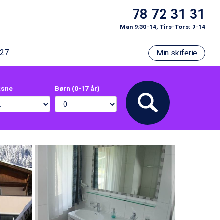
78 72 31 31
Man 9:30-14, Tirs-Tors: 9-14
/27
Min skiferie
ksne
Børn (0-17 år)