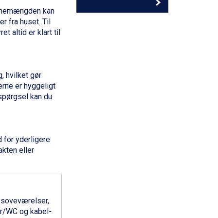
f snemængden kan
r fra huset. Til
 altid er klart til
, hvilket gør
erne er hyggeligt
espørgsel kan du
 for yderligere
akten eller
o soveværelser,
r/WC og kabel-