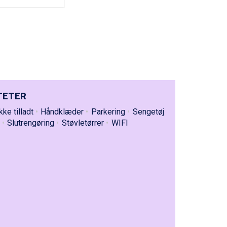
TETER
kke tilladt
Håndklæder
Parkering
Sengetøj
Slutrengøring
Støvletørrer
WIFI