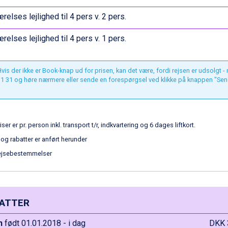
relses lejlighed til 4 pers v. 2 pers.
relses lejlighed til 4 pers v. 1 pers.
vis der ikke er Book-knap ud for prisen, kan det være, fordi rejsen er udsolgt -
1 31 og høre nærmere eller sende en forespørgsel ved klikke på knappen "Sen
iser er pr. person inkl. transport t/r, indkvartering og 6 dages liftkort.
 og rabatter er anført herunder
ejsebestemmelser
ATTER
n
født 01.01.2018 - i dag
DKK 