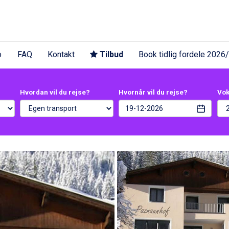
o
FAQ
Kontakt
Tilbud
Book tidlig fordele 2026
Hvordan vil du rejse?
Hvornår vil du rejse?
Vo