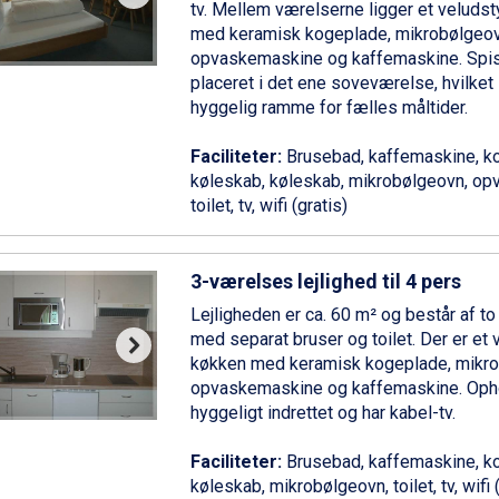
tv. Mellem værelserne ligger et veluds
med keramisk kogeplade, mikrobølgeov
opvaskemaskine og kaffemaskine. Spi
placeret i det ene soveværelse, hvilket
hyggelig ramme for fælles måltider.
Faciliteter:
Brusebad, kaffemaskine, ko
køleskab, køleskab, mikrobølgeovn, o
toilet, tv, wifi (gratis)
3-værelses lejlighed til 4 pers
Lejligheden er ca. 60 m² og består af t
med separat bruser og toilet. Der er et 
køkken med keramisk kogeplade, mikro
opvaskemaskine og kaffemaskine. Oph
hyggeligt indrettet og har kabel-tv.
Faciliteter:
Brusebad, kaffemaskine, ko
køleskab, mikrobølgeovn, toilet, tv, wifi 