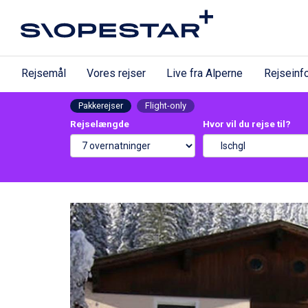
Rejsemål
Vores rejser
Live fra Alperne
Rejseinf
Pakkerejser
Flight-only
Rejselængde
Hvor vil du rejse til?