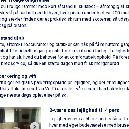
ien i rolige omgivelser
 du i rolige rammer med kort afstand til skiløbet – afhængig a
sk stå på ski helt ned til byen, hvor pisten ender blot ca. 200 mete
 og støvler findes der et praktisk skirum med skotørrer, så udstyret
ag på pisten.
tand til alt
te, afterski, restauranter og butikker kan nås på få minutters gang
hof til et ideelt udgangspunkt for din skiferie i
Ischgl
. Lejlighed
et og har alt, hvad du behøver for et komfortabelt ophold. På for
e brødservice, så du kan starte dagen med frisk morgenbrød.
parkering og wifi
følger én gratis parkeringsplads pr. lejlighed, og der er mulighed
ter aftale. Internet via Wi-Fi er gratis, så du nemt kan holde kont
ge næste dags oplevelser på ski.
2-værelses lejlighed til 4 pers
Lejligheden er ca. 50 m² og består af t
hver med eget badeværelse med bruse