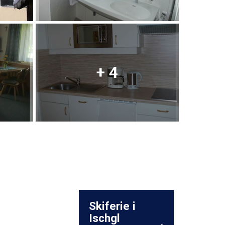
+ 4
Skiferie i
Ischgl