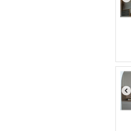
Bad Hofgastein fra DKK 5.495
Passo Tonale fra DKK 3.795
Champoluc fra DKK 3.795
Sestriere fra DKK 4.395
Fieberbrunn fra DKK 6.145
Wagrain fra DKK 4.645
Ischgl fra DKK 7.095
St. Anton fra DKK 7.245
Zell am See fra DKK 4.095
Canazei fra DKK 4.745
Livigno fra DKK 4.145
Ponte di Legno fra DKK 4.745
Bad Gastein fra DKK 4.195
Alleghe fra DKK 5.595
Arabba fra DKK 7.045
Sauze dOulx fra DKK 4.045
La Thuile fra DKK 4.595
Val Thorens fra DKK 5.395
Cervinia fra DKK 5.295
Saalbach fra DKK 5.945