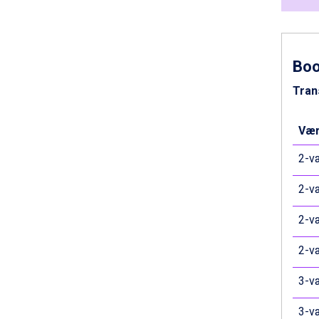
Sölden fra DKK 8.445
Bad Hofgastein fra DKK 5.495
Passo Tonale fra DKK 3.795
Champoluc fra DKK 3.795
Bo
Sestriere fra DKK 4.395
Tran
Fieberbrunn fra DKK 6.145
Wagrain fra DKK 4.645
Ischgl fra DKK 7.095
Vær
St. Anton fra DKK 7.245
Zell am See fra DKK 4.095
2-væ
Canazei fra DKK 4.745
Livigno fra DKK 4.145
2-væ
Ponte di Legno fra DKK 4.745
Bad Gastein fra DKK 4.195
2-væ
Alleghe fra DKK 5.595
Arabba fra DKK 7.045
2-væ
Sauze dOulx fra DKK 4.045
La Thuile fra DKK 4.595
3-væ
Val Thorens fra DKK 5.395
Cervinia fra DKK 5.295
3-væ