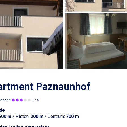
artment Paznaunhof
rdering
3
/ 5
de
500 m
/ Pisten:
200 m
/ Centrum:
700 m