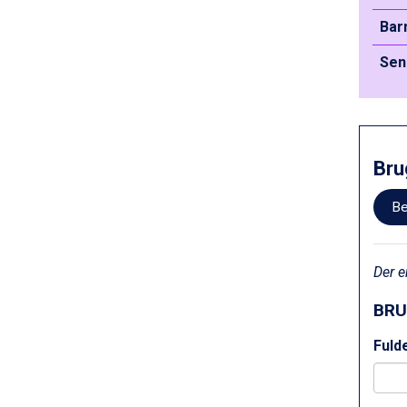
Cervinia fra DKK 5.295
Saalbach fra DKK 5.945
Bar
Sölden fra DKK 8.445
Sen
Bad Hofgastein fra DKK 5.495
Passo Tonale fra DKK 3.795
Champoluc fra DKK 3.795
Sestriere fra DKK 4.395
Fieberbrunn fra DKK 6.145
Wagrain fra DKK 4.645
Bru
Ischgl fra DKK 7.095
St. Anton fra DKK 7.245
Be
Zell am See fra DKK 4.095
Canazei fra DKK 4.745
Livigno fra DKK 4.145
Der 
Ponte di Legno fra DKK 4.745
Bad Gastein fra DKK 4.195
BRU
Alleghe fra DKK 5.595
Arabba fra DKK 7.045
Fuld
Sauze dOulx fra DKK 4.045
La Thuile fra DKK 4.595
Val Thorens fra DKK 5.395