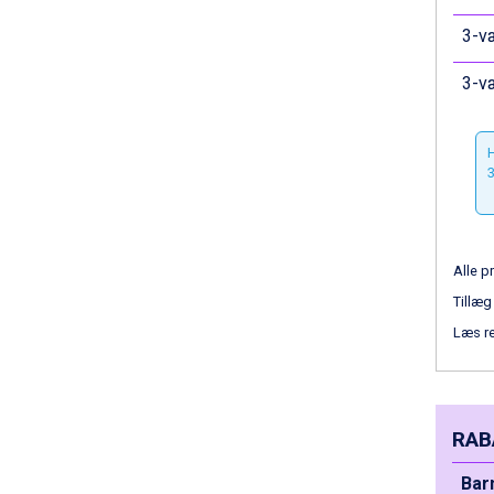
Saalbach fra DKK 5.945
3-væ
Sölden fra DKK 8.445
Bad Hofgastein fra DKK 5.495
3-væ
Passo Tonale fra DKK 3.795
Champoluc fra DKK 3.795
Sestriere fra DKK 4.395
H
Fieberbrunn fra DKK 6.145
3
Wagrain fra DKK 4.645
Ischgl fra DKK 7.095
St. Anton fra DKK 7.245
Zell am See fra DKK 4.095
Alle pr
Canazei fra DKK 4.745
Livigno fra DKK 4.145
Tillæg
Ponte di Legno fra DKK 4.745
Læs r
Bad Gastein fra DKK 4.195
Alleghe fra DKK 5.595
Arabba fra DKK 7.045
Sauze dOulx fra DKK 4.045
RAB
La Thuile fra DKK 4.595
Val Thorens fra DKK 5.395
Bar