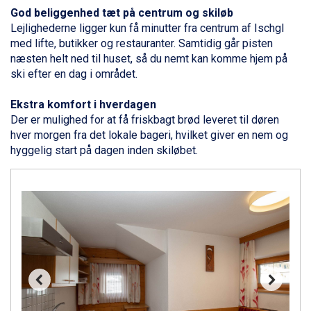
Sauze dOulx fra DKK 4.045
God beliggenhed tæt på centrum og skiløb
Alleghe fra DKK 5.595
Lejlighederne ligger kun få minutter fra centrum af Ischgl
Bad Gastein fra DKK 4.195
med lifte, butikker og restauranter. Samtidig går pisten
Arabba fra DKK 7.045
næsten helt ned til huset, så du nemt kan komme hjem på
La Thuile fra DKK 4.595
ski efter en dag i området.
Val Thorens fra DKK 5.395
Cervinia fra DKK 5.295
Ekstra komfort i hverdagen
Passo Tonale fra DKK 3.795
Der er mulighed for at få friskbagt brød leveret til døren
Saalbach fra DKK 5.945
hver morgen fra det lokale bageri, hvilket giver en nem og
Sölden fra DKK 8.445
hyggelig start på dagen inden skiløbet.
Bad Hofgastein fra DKK 5.495
Champoluc fra DKK 3.795
Sestriere fra DKK 4.395
Wagrain fra DKK 4.645
Ischgl fra DKK 7.095
Fieberbrunn fra DKK 6.145
St. Anton fra DKK 7.245
Zell am See fra DKK 4.095
Canazei fra DKK 4.745
Livigno fra DKK 4.145