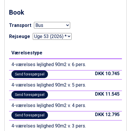
Canazei fra DKK 4.745
Book
Livigno fra DKK 4.145
Ponte di Legno fra DKK 4.745
Sauze dOulx fra DKK 4.045
Transport
Alleghe fra DKK 5.595
Rejseuge
Bad Gastein fra DKK 4.195
Arabba fra DKK 7.045
La Thuile fra DKK 4.595
Værelsestype
Val Thorens fra DKK 5.395
Cervinia fra DKK 5.295
4-værelses lejlighed 90m2 v. 6 pers.
Passo Tonale fra DKK 3.795
DKK 10.745
Send forespørgsel
Saalbach fra DKK 5.945
Sölden fra DKK 8.445
4-værelses lejlighed 90m2 v. 5 pers.
Bad Hofgastein fra DKK 5.495
DKK 11.545
Send forespørgsel
Champoluc fra DKK 3.795
Sestriere fra DKK 4.395
4-værelses lejlighed 90m2 v. 4 pers.
Wagrain fra DKK 4.645
DKK 12.795
Ischgl fra DKK 7.095
Send forespørgsel
Fieberbrunn fra DKK 6.145
4-værelses lejlighed 90m2 v. 3 pers.
St. Anton fra DKK 7.245