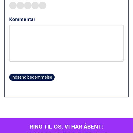
Fieberbrunn fra DKK 6.145
St. Anton fra DKK 7.245
Zell am See fra DKK 4.095
Kommentar
Canazei fra DKK 4.745
Livigno fra DKK 4.145
Ponte di Legno fra DKK 4.745
Sauze dOulx fra DKK 4.045
Alleghe fra DKK 5.595
Bad Gastein fra DKK 4.195
Arabba fra DKK 7.045
La Thuile fra DKK 4.595
Val Thorens fra DKK 5.395
Indsend bedømmelse
Cervinia fra DKK 5.295
Passo Tonale fra DKK 3.795
Saalbach fra DKK 5.945
Sölden fra DKK 8.445
Bad Hofgastein fra DKK 5.495
Champoluc fra DKK 3.795
Sestriere fra DKK 4.395
RING TIL OS, VI HAR ÅBENT:
Wagrain fra DKK 4.645