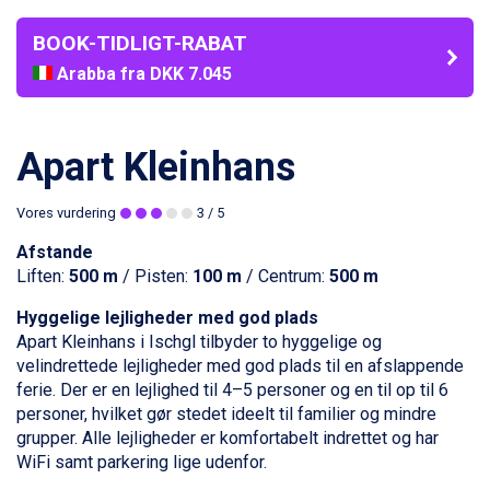
BOOK-TIDLIGT-RABAT
Arabba fra DKK 7.045
La Thuile fra DKK 4.595
Val Thorens fra DKK 5.395
Cervinia fra DKK 5.295
Apart Kleinhans
Passo Tonale fra DKK 3.795
Saalbach fra DKK 5.945
Vores vurdering
3
/ 5
Sölden fra DKK 8.445
Bad Hofgastein fra DKK 5.495
Afstande
Champoluc fra DKK 3.795
Liften:
500 m
/ Pisten:
100 m
/ Centrum:
500 m
Sestriere fra DKK 4.395
Wagrain fra DKK 4.645
Hyggelige lejligheder med god plads
Ischgl fra DKK 7.095
Apart Kleinhans i
Ischgl
tilbyder to hyggelige og
Fieberbrunn fra DKK 6.145
velindrettede lejligheder med god plads til en afslappende
St. Anton fra DKK 7.245
ferie. Der er en lejlighed til 4–5 personer og en til op til 6
Zell am See fra DKK 4.095
personer, hvilket gør stedet ideelt til
familier
og mindre
Canazei fra DKK 4.745
grupper
. Alle lejligheder er komfortabelt indrettet og har
Livigno fra DKK 4.145
WiFi samt parkering lige udenfor.
Ponte di Legno fra DKK 4.745