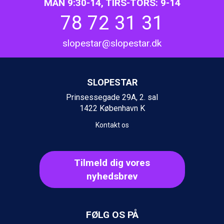
Ischgl fra DKK 7.095
MAN 9:30-14, TIRS-TORS: 9-14
Fieberbrunn fra DKK 6.145
78 72 31 31
St. Anton fra DKK 7.245
Zell am See fra DKK 4.095
slopestar@slopestar.dk
Canazei fra DKK 4.745
Livigno fra DKK 4.145
Ponte di Legno fra DKK 4.745
Sauze dOulx fra DKK 4.045
SLOPESTAR
Alleghe fra DKK 5.595
Prinsessegade 29A, 2. sal
Bad Gastein fra DKK 4.195
1422 København K
Arabba fra DKK 7.045
La Thuile fra DKK 4.595
Kontakt os
Val Thorens fra DKK 5.395
Cervinia fra DKK 5.295
Passo Tonale fra DKK 3.795
Tilmeld dig vores
Saalbach fra DKK 5.945
nyhedsbrev
Sölden fra DKK 8.445
Bad Hofgastein fra DKK 5.495
Champoluc fra DKK 3.795
Sestriere fra DKK 4.395
FØLG OS PÅ
Wagrain fra DKK 4.645