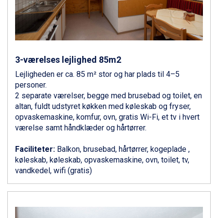
Ponte di Legno fra DKK 4.745
Sauze dOulx fra DKK 4.045
Alleghe fra DKK 5.595
Bad Gastein fra DKK 4.195
Arabba fra DKK 7.045
La Thuile fra DKK 4.595
3-værelses lejlighed 85m2
Val Thorens fra DKK 5.395
Lejligheden er ca. 85 m² stor og har plads til 4–5
Cervinia fra DKK 5.295
personer.
Passo Tonale fra DKK 3.795
2 separate værelser, begge med brusebad og toilet, en
Saalbach fra DKK 5.945
altan, fuldt udstyret køkken med køleskab og fryser,
Sölden fra DKK 8.445
opvaskemaskine, komfur, ovn, gratis Wi-Fi, et tv i hvert
Bad Hofgastein fra DKK 5.495
værelse samt håndklæder og hårtørrer.
Champoluc fra DKK 3.795
Sestriere fra DKK 4.395
Faciliteter:
Balkon, brusebad, hårtørrer, kogeplade ,
Wagrain fra DKK 4.645
køleskab, køleskab, opvaskemaskine, ovn, toilet, tv,
Ischgl fra DKK 7.095
vandkedel, wifi (gratis)
Fieberbrunn fra DKK 6.145
St. Anton fra DKK 7.245
Zell am See fra DKK 4.095
Canazei fra DKK 4.745
Livigno fra DKK 4.145