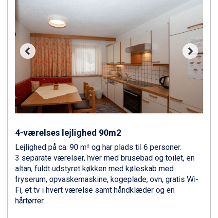
Ponte di Legno fra DKK 4.745
Sauze dOulx fra DKK 4.045
Alleghe fra DKK 5.595
Bad Gastein fra DKK 4.195
Arabba fra DKK 7.045
La Thuile fra DKK 4.595
Val Thorens fra DKK 5.395
Cervinia fra DKK 5.295
Passo Tonale fra DKK 3.795
Saalbach fra DKK 5.945
Sölden fra DKK 8.445
Bad Hofgastein fra DKK 5.495
4-værelses lejlighed 90m2
Champoluc fra DKK 3.795
Lejlighed på ca. 90 m² og har plads til 6 personer.
Sestriere fra DKK 4.395
3 separate værelser, hver med brusebad og toilet, en
Wagrain fra DKK 4.645
altan, fuldt udstyret køkken med køleskab med
Ischgl fra DKK 7.095
fryserum, opvaskemaskine, kogeplade, ovn, gratis Wi-
Fieberbrunn fra DKK 6.145
Fi, et tv i hvert værelse samt håndklæder og en
St. Anton fra DKK 7.245
hårtørrer.
Zell am See fra DKK 4.095
Canazei fra DKK 4.745