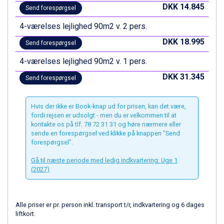
Zell am See fra DKK 4.095
DKK 14.845
Send forespørgsel
Canazei fra DKK 4.745
4-værelses lejlighed 90m2 v. 2 pers.
Livigno fra DKK 4.145
Ponte di Legno fra DKK 4.745
DKK 18.995
Send forespørgsel
Sauze dOulx fra DKK 4.045
Alleghe fra DKK 5.595
4-værelses lejlighed 90m2 v. 1 pers.
Bad Gastein fra DKK 4.195
DKK 31.345
Send forespørgsel
Arabba fra DKK 7.045
La Thuile fra DKK 4.595
Val Thorens fra DKK 5.395
Hvis der ikke er Book-knap ud for prisen, kan det være,
Cervinia fra DKK 5.295
fordi rejsen er udsolgt - men du er velkommen til at
kontakte os på tlf. 78 72 31 31 og høre nærmere eller
Passo Tonale fra DKK 3.795
sende en forespørgsel ved klikke på knappen "Send
Saalbach fra DKK 5.945
forespørgsel".
Sölden fra DKK 8.445
Bad Hofgastein fra DKK 5.495
Gå til næste periode med ledig indkvartering: Uge 1
(2027)
Champoluc fra DKK 3.795
Sestriere fra DKK 4.395
Wagrain fra DKK 4.645
Ischgl fra DKK 7.095
Alle priser er pr. person inkl. transport t/r, indkvartering og 6 dages
liftkort.
Fieberbrunn fra DKK 6.145