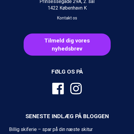
Prinsessegade 29A, 2. sal
Ischgl fra DKK 7.095
1422 København K
Fieberbrunn fra DKK 6.145
St. Anton fra DKK 7.245
Kontakt os
Zell am See fra DKK 4.095
Canazei fra DKK 4.745
Livigno fra DKK 4.145
Tilmeld dig vores
Ponte di Legno fra DKK 4.745
nyhedsbrev
Sauze dOulx fra DKK 4.045
Alleghe fra DKK 5.595
Bad Gastein fra DKK 4.195
Arabba fra DKK 7.045
FØLG OS PÅ
La Thuile fra DKK 4.595
Val Thorens fra DKK 5.395
Cervinia fra DKK 5.295
Bad Hofgastein fra DKK 5.495
Passo Tonale fra DKK 3.795
Saalbach fra DKK 5.945
SENESTE INDLÆG PÅ BLOGGEN
Sölden fra DKK 8.445
Champoluc fra DKK 3.795
Billig skiferie – spar på din næste skitur
Sestriere fra DKK 4.395