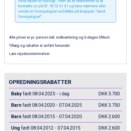
fordi rejsen er udsolgt - men du er velkommen til at
Zell am See fra DKK 4.095
kontakte os på tlf. 78 72 31 31 og høre nærmere eller
Canazei fra DKK 4.745
sende en forespørgsel ved klikke på knappen "Send
Livigno fra DKK 4.145
forespørgsel".
Ponte di Legno fra DKK 4.745
Sauze dOulx fra DKK 4.045
Alleghe fra DKK 5.595
Alle priser er pr. person inkl. indkvartering og 6 dages liftkort.
Bad Gastein fra DKK 4.195
Tillæg og rabatter er anført herunder
Arabba fra DKK 7.045
Læs rejsebestemmelser
La Thuile fra DKK 4.595
Val Thorens fra DKK 5.395
Cervinia fra DKK 5.295
Bad Hofgastein fra DKK 5.495
Passo Tonale fra DKK 3.795
OPREDNINGSRABATTER
Saalbach fra DKK 5.945
Sölden fra DKK 8.445
Baby
født 08.04.2025 - i dag
DKK 5.700
Champoluc fra DKK 3.795
Barn
født 08.04.2020 - 07.04.2025
DKK 3.750
Sestriere fra DKK 4.395
Wagrain fra DKK 4.645
Barn
født 08.04.2015 - 07.04.2020
DKK 2.600
Ischgl fra DKK 7.095
Fieberbrunn fra DKK 6.145
Ung
født 08.04.2012 - 07.04.2015
DKK 2.600