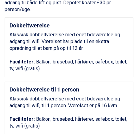
Ponte di Legno fra DKK 4.745
adgang til både lift og pist. Depotet koster €30 pr.
Sauze dOulx fra DKK 4.045
person/uge.
Alleghe fra DKK 5.595
Bad Gastein fra DKK 4.195
Dobbeltværelse
Arabba fra DKK 7.045
Klassisk dobbeltværelse med eget bdeværelse og
La Thuile fra DKK 4.595
adgang til wifi. Værelset har plads til en ekstra
Val Thorens fra DKK 5.395
opredning til et barn på op til 12 år.
Cervinia fra DKK 5.295
Bad Hofgastein fra DKK 5.495
Faciliteter:
Balkon, brusebad, hårtørrer, safebox, toilet,
Passo Tonale fra DKK 3.795
tv, wifi (gratis)
Saalbach fra DKK 5.945
Sölden fra DKK 8.445
Champoluc fra DKK 3.795
Dobbeltværelse til 1 person
Sestriere fra DKK 4.395
Wagrain fra DKK 4.645
Klassisk dobbeltværelse med eget bdeværelse og
Ischgl fra DKK 7.095
adgang til wifi, til 1 person. Værelset er på 16 kvm
Fieberbrunn fra DKK 6.145
St. Anton fra DKK 7.245
Faciliteter:
Balkon, brusebad, hårtørrer, safebox, toilet,
Zell am See fra DKK 4.095
tv, wifi (gratis)
Canazei fra DKK 4.745
Livigno fra DKK 4.145