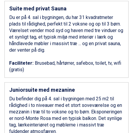
Ponte di Legno fra DKK 4.745
Suite med privat Sauna
Sauze dOulx fra DKK 4.045
Du er på 4. sal i bygningen, du har 31 kvadratmeter
Alleghe fra DKK 5.595
plads til rådighed, perfekt til 2 voksne og op til 3 børn.
Bad Gastein fra DKK 4.195
Værelset vender mod syd og haven med tre vinduer og
Arabba fra DKK 7.045
et synligt tag, et typisk miljø med interiør i lærk og
La Thuile fra DKK 4.595
håndlavede møbler i massivt træ ... og en privat sauna,
Val Thorens fra DKK 5.395
der venter på dig.
Cervinia fra DKK 5.295
Bad Hofgastein fra DKK 5.495
Faciliteter:
Brusebad, hårtørrer, safebox, toilet, tv, wifi
Passo Tonale fra DKK 3.795
(gratis)
Saalbach fra DKK 5.945
Sölden fra DKK 8.445
Champoluc fra DKK 3.795
Juniorsuite med mezanine
Sestriere fra DKK 4.395
Wagrain fra DKK 4.645
Du befinder dig på 4. sal i bygningen med 25 m2 til
Ischgl fra DKK 7.095
rådighed i to niveauer med et stort soveværelse og en
Fieberbrunn fra DKK 6.145
mezzanin i træ til to voksne og to børn. Eksponeringen
St. Anton fra DKK 7.245
er nord-Monte Rosa med en typisk balkon. Det synlige
Zell am See fra DKK 4.095
tag, lærkeinteriøret og møblerne i massivt træ
Canazei fra DKK 4.745
fuldender atmosfæren.