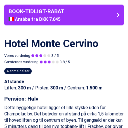
BOOK-TIDLIGT-RABAT
Arabba fra DKK 7.045
La Thuile fra DKK 4.595
Val Thorens fra DKK 5.395
Cervinia fra DKK 5.295
Hotel Monte Cervino
Bad Hofgastein fra DKK 5.495
Passo Tonale fra DKK 3.795
Vores vurdering
3
/ 5
Saalbach fra DKK 5.945
Gæsternes vurdering
3,8
/ 5
Sölden fra DKK 8.445
Champoluc fra DKK 3.795
4 anmeldelser
Sestriere fra DKK 4.395
Afstande
Wagrain fra DKK 4.645
Liften:
300 m
/ Pisten:
300 m
/ Centrum:
1.500 m
Ischgl fra DKK 7.095
Fieberbrunn fra DKK 6.145
Pension: Halv
St. Anton fra DKK 7.245
Zell am See fra DKK 4.095
Dette hyggelige hotel ligger et lille stykke uden for
Canazei fra DKK 4.745
Champoluc
by. Det betyder en afstand på cirka 1,5 kilometer
Livigno fra DKK 4.145
til hovedliften og til centrum af byen. Til gengæld er der kun
Ponte di Legno fra DKK 4.745
5 minutters gang til den nye togbane-lift i Frachey, der giver