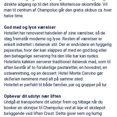
Sauze dOulx fra DKK 4.045
direkte adgang op til det store Monterosa-skiområde. Vil
Alleghe fra DKK 5.595
man til centrum af Champoluc går den gratis skibus ca. hver
Bad Gastein fra DKK 4.195
halve time.
Arabba fra DKK 7.045
La Thuile fra DKK 4.595
God mad og lyse værelser
Val Thorens fra DKK 5.395
Hotellet her renoveret halvdelen af sine værelser, så de
Cervinia fra DKK 5.295
idag fremstår moderne og lyse. Resten af værelser er
Bad Hofgastein fra DKK 5.495
enkelt indrettet i italiensk stil. Der er endvidere en hyggelig
Passo Tonale fra DKK 3.795
pejsestue, hvor der kan slappes af med en god bog eller
Saalbach fra DKK 5.945
den behagelige servering fra den lille bar kan nydes.
Sölden fra DKK 8.445
Hotellets køkken serverer traditionel italiensk mad, som til
Champoluc fra DKK 3.795
aften består af to forskellige pastaretter, en hovedret, en
Sestriere fra DKK 4.395
osteanretning, og en dessert. Hotel Monte Cervino gør
Wagrain fra DKK 4.645
skiferien nemmere med alt på samme sted.
Ischgl fra DKK 7.095
Hotellet er perfekt til både
familier
, par og
grupper
på tur.
Fieberbrunn fra DKK 6.145
St. Anton fra DKK 7.245
Opbevar dit udstyr nær liften
Zell am See fra DKK 4.095
Undgå at transportere dit udstyr frem og tilbage når du
Canazei fra DKK 4.745
booker en skirejse til Champoluc ved at leje et skidepot
Livigno fra DKK 4.145
beliggende ved liften Crest. Dette giver nem og hurtig