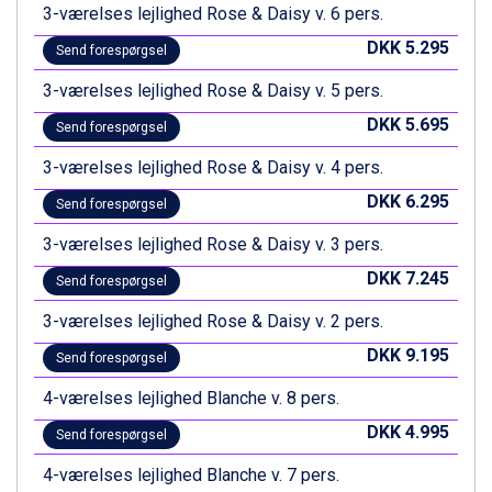
3-værelses lejlighed Rose & Daisy v. 6 pers.
Canazei fra DKK 4.745
Ponte di Legno fra DKK 4.745
DKK 5.295
Send forespørgsel
Alleghe fra DKK 5.595
3-værelses lejlighed Rose & Daisy v. 5 pers.
Bad Gastein fra DKK 4.195
Sauze dOulx fra DKK 4.045
DKK 5.695
Send forespørgsel
Arabba fra DKK 7.045
La Thuile fra DKK 4.595
3-værelses lejlighed Rose & Daisy v. 4 pers.
Val Thorens fra DKK 5.395
DKK 6.295
Send forespørgsel
Cervinia fra DKK 5.295
Bad Hofgastein fra DKK 5.495
3-værelses lejlighed Rose & Daisy v. 3 pers.
Passo Tonale fra DKK 3.795
DKK 7.245
Send forespørgsel
Saalbach fra DKK 5.945
Sölden fra DKK 8.445
3-værelses lejlighed Rose & Daisy v. 2 pers.
Champoluc fra DKK 3.795
DKK 9.195
Sestriere fra DKK 4.395
Send forespørgsel
Fieberbrunn fra DKK 6.145
4-værelses lejlighed Blanche v. 8 pers.
Wagrain fra DKK 4.645
Ischgl fra DKK 7.095
DKK 4.995
Send forespørgsel
St. Anton fra DKK 7.245
4-værelses lejlighed Blanche v. 7 pers.
Zell am See fra DKK 4.095