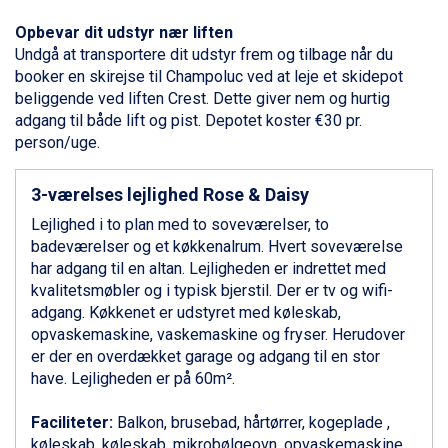
Alleghe fra DKK 5.595
Bad Gastein fra DKK 4.195
Opbevar dit udstyr nær liften
Sauze dOulx fra DKK 4.045
Undgå at transportere dit udstyr frem og tilbage når du
Arabba fra DKK 7.045
booker en skirejse til Champoluc ved at leje et skidepot
La Thuile fra DKK 4.595
beliggende ved liften Crest. Dette giver nem og hurtig
Val Thorens fra DKK 5.395
adgang til både lift og pist. Depotet koster €30 pr.
Cervinia fra DKK 5.295
person/uge.
Bad Hofgastein fra DKK 5.495
Passo Tonale fra DKK 3.795
3-værelses lejlighed Rose & Daisy
Saalbach fra DKK 5.945
Lejlighed i to plan med to soveværelser, to
Sölden fra DKK 8.445
badeværelser og et køkkenalrum. Hvert soveværelse
Champoluc fra DKK 3.795
har adgang til en altan. Lejligheden er indrettet med
Sestriere fra DKK 4.395
kvalitetsmøbler og i typisk bjerstil. Der er tv og wifi-
Fieberbrunn fra DKK 6.145
adgang. Køkkenet er udstyret med køleskab,
Wagrain fra DKK 4.645
opvaskemaskine, vaskemaskine og fryser. Herudover
Ischgl fra DKK 7.095
er der en overdækket garage og adgang til en stor
St. Anton fra DKK 7.245
have. Lejligheden er på 60m².
Zell am See fra DKK 4.095
Livigno fra DKK 4.145
Faciliteter:
Balkon, brusebad, hårtørrer, kogeplade ,
Canazei fra DKK 4.745
køleskab, køleskab, mikrobølgeovn, opvaskemaskine,
Ponte di Legno fra DKK 4.745