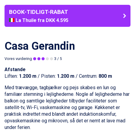
BOOK-TIDLIGT-RABAT
La Thuile fra DKK 4.595
Val Thorens fra DKK 5.395
Cervinia fra DKK 5.295
Bad Hofgastein fra DKK 5.495
Casa Gerandin
Passo Tonale fra DKK 3.795
Saalbach fra DKK 5.945
Vores vurdering
3
/ 5
Sölden fra DKK 8.445
Champoluc fra DKK 3.795
Afstande
Sestriere fra DKK 4.395
Liften:
1.200 m
/ Pisten:
1.200 m
/ Centrum:
800 m
Fieberbrunn fra DKK 6.145
Wagrain fra DKK 4.645
Med trævægge, tagbjælker og pejs skabes en lun og
Ischgl fra DKK 7.095
familiær stemning i lejlighederne. Nogle af lejlighederne har
St. Anton fra DKK 7.245
balkon og samtlige lejligheder tilbyder faciliteter som
Zell am See fra DKK 4.095
satellit-tv, Wi-Fi, vaskemaskine og garage. Køkkenet er
Livigno fra DKK 4.145
praktisk indrettet med blandt andet induktionskomfur,
Canazei fra DKK 4.745
opvaskemaskine og mikroovn, så det er nemt at lave mad
Ponte di Legno fra DKK 4.745
under ferien.
Alleghe fra DKK 5.595