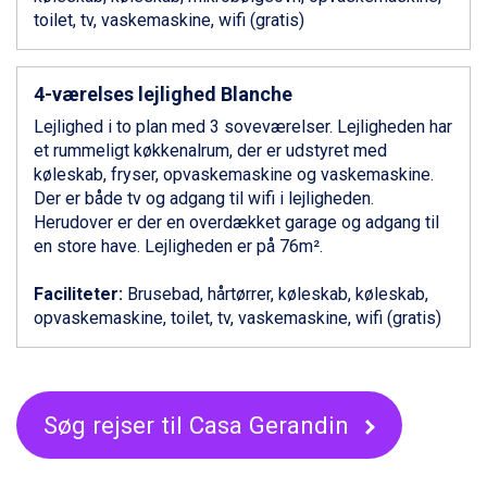
toilet, tv, vaskemaskine, wifi (gratis)
Alleghe fra DKK 5.595
Bad Gastein fra DKK 4.195
Sauze dOulx fra DKK 4.045
4-værelses lejlighed Blanche
Arabba fra DKK 7.045
La Thuile fra DKK 4.595
Lejlighed i to plan med 3 soveværelser. Lejligheden har
Val Thorens fra DKK 5.395
et rummeligt køkkenalrum, der er udstyret med
Cervinia fra DKK 5.295
køleskab, fryser, opvaskemaskine og vaskemaskine.
Bad Hofgastein fra DKK 5.495
Der er både tv og adgang til wifi i lejligheden.
Passo Tonale fra DKK 3.795
Herudover er der en overdækket garage og adgang til
Saalbach fra DKK 5.945
en store have. Lejligheden er på 76m².
Sölden fra DKK 8.445
Champoluc fra DKK 3.795
Faciliteter:
Brusebad, hårtørrer, køleskab, køleskab,
Sestriere fra DKK 4.395
opvaskemaskine, toilet, tv, vaskemaskine, wifi (gratis)
Fieberbrunn fra DKK 6.145
Wagrain fra DKK 4.645
Ischgl fra DKK 7.095
St. Anton fra DKK 7.245
Søg rejser til Casa Gerandin
Zell am See fra DKK 4.095
Livigno fra DKK 4.145
Canazei fra DKK 4.745