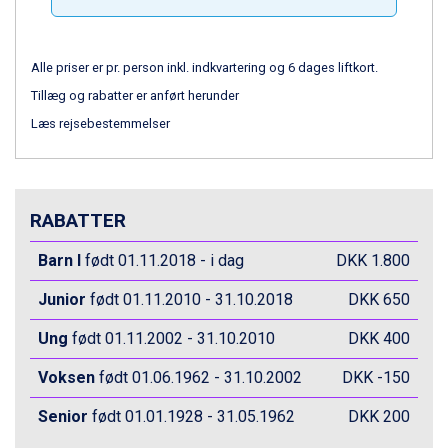
Zell am See fra DKK 4.095
Livigno fra DKK 4.145
Canazei fra DKK 4.745
Alle priser er pr. person inkl. indkvartering og 6 dages liftkort.
Ponte di Legno fra DKK 4.745
Alleghe fra DKK 5.595
Tillæg og rabatter er anført herunder
Bad Gastein fra DKK 4.195
Læs rejsebestemmelser
Sauze dOulx fra DKK 4.045
Arabba fra DKK 7.045
La Thuile fra DKK 4.595
Val Thorens fra DKK 5.395
RABATTER
Cervinia fra DKK 5.295
Bad Hofgastein fra DKK 5.495
Barn l
født 01.11.2018 - i dag
DKK 1.800
Passo Tonale fra DKK 3.795
Saalbach fra DKK 5.945
Junior
født 01.11.2010 - 31.10.2018
DKK 650
Sölden fra DKK 8.445
Champoluc fra DKK 3.795
Ung
født 01.11.2002 - 31.10.2010
DKK 400
Sestriere fra DKK 4.395
Voksen
Fieberbrunn fra DKK 6.145
født 01.06.1962 - 31.10.2002
DKK -150
Wagrain fra DKK 4.645
Senior
født 01.01.1928 - 31.05.1962
DKK 200
Ischgl fra DKK 7.095
St. Anton fra DKK 7.245