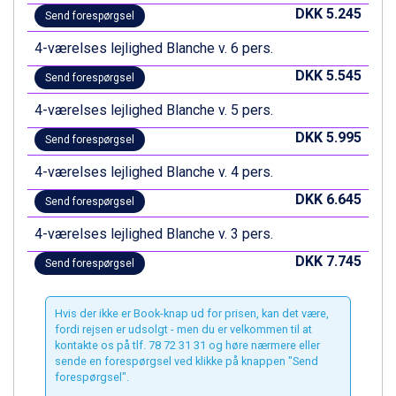
Livigno fra DKK 4.145
DKK 5.245
Send forespørgsel
Canazei fra DKK 4.745
4-værelses lejlighed Blanche v. 6 pers.
Ponte di Legno fra DKK 4.745
Alleghe fra DKK 5.595
DKK 5.545
Send forespørgsel
Bad Gastein fra DKK 4.195
Sauze dOulx fra DKK 4.045
4-værelses lejlighed Blanche v. 5 pers.
Arabba fra DKK 7.045
DKK 5.995
Send forespørgsel
La Thuile fra DKK 4.595
Val Thorens fra DKK 5.395
4-værelses lejlighed Blanche v. 4 pers.
Cervinia fra DKK 5.295
DKK 6.645
Send forespørgsel
Bad Hofgastein fra DKK 5.495
Passo Tonale fra DKK 3.795
4-værelses lejlighed Blanche v. 3 pers.
Saalbach fra DKK 5.945
DKK 7.745
Sölden fra DKK 8.445
Send forespørgsel
Champoluc fra DKK 3.795
Sestriere fra DKK 4.395
Hvis der ikke er Book-knap ud for prisen, kan det være,
Fieberbrunn fra DKK 6.145
fordi rejsen er udsolgt - men du er velkommen til at
Wagrain fra DKK 4.645
kontakte os på tlf. 78 72 31 31 og høre nærmere eller
Ischgl fra DKK 7.095
sende en forespørgsel ved klikke på knappen "Send
forespørgsel".
St. Anton fra DKK 7.245