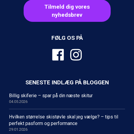
Ischgl fra DKK 7.095
Tilmeld dig vores
St. Anton fra DKK 7.245
nyhedsbrev
Zell am See fra DKK 4.095
Livigno fra DKK 4.145
Canazei fra DKK 4.745
FØLG OS PÅ
Ponte di Legno fra DKK 4.745
Alleghe fra DKK 5.595
Bad Gastein fra DKK 4.195
Sauze dOulx fra DKK 4.045
Arabba fra DKK 7.045
La Thuile fra DKK 4.595
Val Thorens fra DKK 5.395
SENESTE INDLÆG PÅ BLOGGEN
Cervinia fra DKK 5.295
Bad Hofgastein fra DKK 5.495
Billig skiferie – spar på din næste skitur
Passo Tonale fra DKK 3.795
04.05.2026
Saalbach fra DKK 5.945
Sölden fra DKK 8.445
Champoluc fra DKK 3.795
Hvilken størrelse skistøvle skal jeg vælge? – tips til
Sestriere fra DKK 4.395
perfekt pasform og performance
Fieberbrunn fra DKK 6.145
29.01.2026