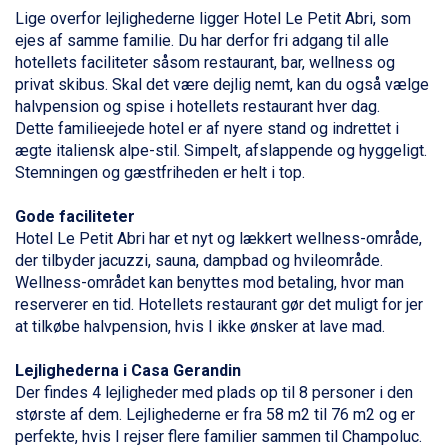
Bad Gastein fra DKK 4.195
Lige overfor lejlighederne ligger Hotel Le Petit Abri, som
Sauze dOulx fra DKK 4.045
ejes af samme
familie
. Du har derfor fri adgang til alle
Arabba fra DKK 7.045
hotellets faciliteter såsom restaurant, bar, wellness og
La Thuile fra DKK 4.595
privat skibus. Skal det være dejlig nemt, kan du også vælge
Val Thorens fra DKK 5.395
halvpension og spise i hotellets restaurant hver dag.
Cervinia fra DKK 5.295
Dette familieejede hotel er af nyere stand og indrettet i
Bad Hofgastein fra DKK 5.495
ægte italiensk alpe-stil. Simpelt, afslappende og hyggeligt.
Passo Tonale fra DKK 3.795
Stemningen og gæstfriheden er helt i top.
Saalbach fra DKK 5.945
Sölden fra DKK 8.445
Gode faciliteter
Champoluc fra DKK 3.795
Hotel Le Petit Abri har et nyt og lækkert wellness-område,
Sestriere fra DKK 4.395
der tilbyder jacuzzi, sauna, dampbad og hvileområde.
Fieberbrunn fra DKK 6.145
Wellness-området kan benyttes mod betaling, hvor man
Wagrain fra DKK 4.645
reserverer en tid. Hotellets restaurant gør det muligt for jer
Ischgl fra DKK 7.095
at tilkøbe halvpension, hvis I ikke ønsker at lave mad.
St. Anton fra DKK 7.245
Zell am See fra DKK 4.095
Lejlighederna i Casa Gerandin
Livigno fra DKK 4.145
Der findes 4 lejligheder med plads op til 8 personer i den
Canazei fra DKK 4.745
største af dem. Lejlighederne er fra 58 m2 til 76 m2 og er
Ponte di Legno fra DKK 4.745
perfekte, hvis I rejser flere
familier
sammen til
Champoluc
.