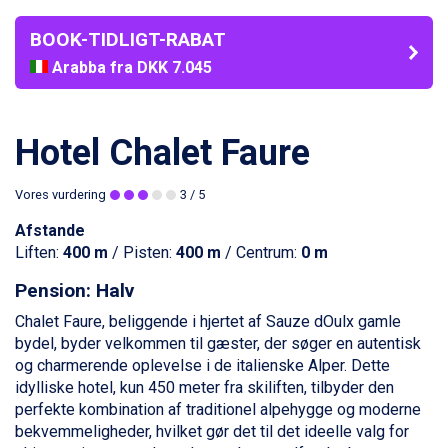
BOOK-TIDLIGT-RABAT
Arabba fra DKK 7.045
La Thuile fra DKK 4.595
Val Thorens fra DKK 5.395
Cervinia fra DKK 5.295
Hotel Chalet Faure
Sölden fra DKK 8.445
Bad Hofgastein fra DKK 5.495
Vores vurdering
3
/ 5
Passo Tonale fra DKK 3.795
Saalbach fra DKK 5.945
Afstande
Champoluc fra DKK 3.795
Liften:
400 m
/ Pisten:
400 m
/ Centrum:
0 m
Sestriere fra DKK 4.395
Wagrain fra DKK 4.645
Pension: Halv
Ischgl fra DKK 7.095
Chalet Faure, beliggende i hjertet af Sauze dOulx gamle
Fieberbrunn fra DKK 6.145
bydel, byder velkommen til gæster, der søger en autentisk
St. Anton fra DKK 7.245
og charmerende oplevelse i de italienske Alper. Dette
Zell am See fra DKK 4.095
idylliske hotel, kun 450 meter fra skiliften, tilbyder den
Livigno fra DKK 4.145
perfekte kombination af traditionel alpehygge og moderne
Canazei fra DKK 4.745
bekvemmeligheder, hvilket gør det til det ideelle valg for
Ponte di Legno fra DKK 4.745