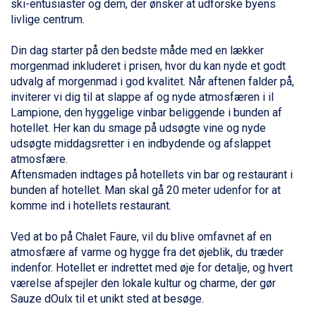
ski-entusiaster og dem, der ønsker at udforske byens
Sauze dOulx fra DKK 4.045
livlige centrum.
Alleghe fra DKK 5.595
Bad Gastein fra DKK 4.195
Din dag starter på den bedste måde med en lækker
Arabba fra DKK 7.045
morgenmad inkluderet i prisen, hvor du kan nyde et godt
La Thuile fra DKK 4.595
udvalg af morgenmad i god kvalitet. Når aftenen falder på,
Val Thorens fra DKK 5.395
inviterer vi dig til at slappe af og nyde atmosfæren i il
Cervinia fra DKK 5.295
Lampione, den hyggelige vinbar beliggende i bunden af
Sölden fra DKK 8.445
hotellet. Her kan du smage på udsøgte vine og nyde
Bad Hofgastein fra DKK 5.495
udsøgte middagsretter i en indbydende og afslappet
Passo Tonale fra DKK 3.795
atmosfære.
Saalbach fra DKK 5.945
Aftensmaden indtages på hotellets vin bar og restaurant i
Champoluc fra DKK 3.795
bunden af hotellet. Man skal gå 20 meter udenfor for at
Sestriere fra DKK 4.395
komme ind i hotellets restaurant.
Wagrain fra DKK 4.645
Ischgl fra DKK 7.095
Ved at bo på Chalet Faure, vil du blive omfavnet af en
Fieberbrunn fra DKK 6.145
atmosfære af varme og hygge fra det øjeblik, du træder
St. Anton fra DKK 7.245
indenfor. Hotellet er indrettet med øje for detalje, og hvert
Zell am See fra DKK 4.095
værelse afspejler den lokale kultur og charme, der gør
Livigno fra DKK 4.145
Sauze dOulx til et unikt sted at besøge.
Canazei fra DKK 4.745