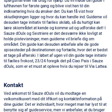
spørgsmål eller har brug for hjælp. Du vil møde din guide i
Fieberbrunn fra DKK 6.145
lufthavnen for første gang og blive vist hen til din
St. Anton fra DKK 7.245
indkvartering hvis du ønsker det. Du kan få vist hvor
Zell am See fra DKK 4.095
skiudlejningen ligger og hvor du kan handle ind. Guiderne vil
Canazei fra DKK 4.745
desuden tage initiativ til fælles skiløb, så du hurtigt kan
Livigno fra DKK 4.145
lære skiområdet at kende og komme ud og udforske det! I
Ponte di Legno fra DKK 4.745
Sauze dOulx og Sestriere er det desværre ikke lovligt at
Sauze dOulx fra DKK 4.045
holde pistevisninger, men guiderne vil briefe dig om
Alleghe fra DKK 5.595
området. Din guide kan desuden anbefale alle de gode
Bad Gastein fra DKK 4.195
spisesteder på destinationen og fortælle, hvor det er bedst
Arabba fra DKK 7.045
at tage på afterski. I løbet af ugen vil din guide tage initiativ
La Thuile fra DKK 4.595
til fælles frokost, 23/24 foregik det på Ciao Pais i Sauze
Val Thorens fra DKK 5.395
dOulx, som er et must at opleve hvis du rejser til Via Lattea.
Cervinia fra DKK 5.295
Bad Hofgastein fra DKK 5.495
Passo Tonale fra DKK 3.795
Kontakt
Saalbach fra DKK 5.945
Sölden fra DKK 8.445
Ved ankomst til Sauze dOulx vil du modtage en
Champoluc fra DKK 3.795
velkomstkuvert med dit liftkort og kontaktinformation på
Sestriere fra DKK 4.395
dine guider. Det er individuelt, hvor meget man har lyst til at
Wagrain fra DKK 4.645
benytte sig af guideservice, men vi anbefaler, at du bruger