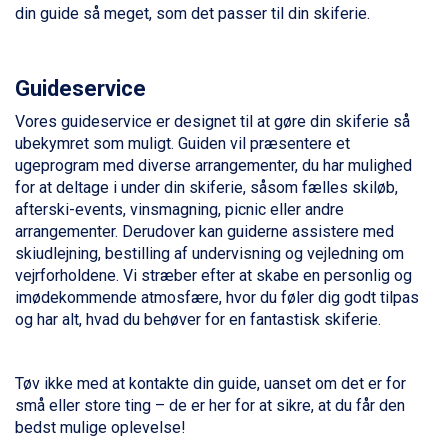
Ischgl fra DKK 7.095
din guide så meget, som det passer til din skiferie.
Fieberbrunn fra DKK 6.145
St. Anton fra DKK 7.245
Zell am See fra DKK 4.095
Guideservice
Canazei fra DKK 4.745
Livigno fra DKK 4.145
Vores guideservice er designet til at gøre din skiferie så
Ponte di Legno fra DKK 4.745
ubekymret som muligt. Guiden vil præsentere et
Sauze dOulx fra DKK 4.045
ugeprogram med diverse arrangementer, du har mulighed
Alleghe fra DKK 5.595
for at deltage i under din skiferie, såsom fælles skiløb,
Bad Gastein fra DKK 4.195
afterski-events, vinsmagning, picnic eller andre
Arabba fra DKK 7.045
arrangementer. Derudover kan guiderne assistere med
La Thuile fra DKK 4.595
skiudlejning, bestilling af undervisning og vejledning om
Val Thorens fra DKK 5.395
vejrforholdene. Vi stræber efter at skabe en personlig og
Cervinia fra DKK 5.295
imødekommende atmosfære, hvor du føler dig godt tilpas
Bad Hofgastein fra DKK 5.495
og har alt, hvad du behøver for en fantastisk skiferie.
Passo Tonale fra DKK 3.795
Saalbach fra DKK 5.945
Sölden fra DKK 8.445
Tøv ikke med at kontakte din guide, uanset om det er for
Champoluc fra DKK 3.795
små eller store ting – de er her for at sikre, at du får den
Sestriere fra DKK 4.395
bedst mulige oplevelse!
Wagrain fra DKK 4.645