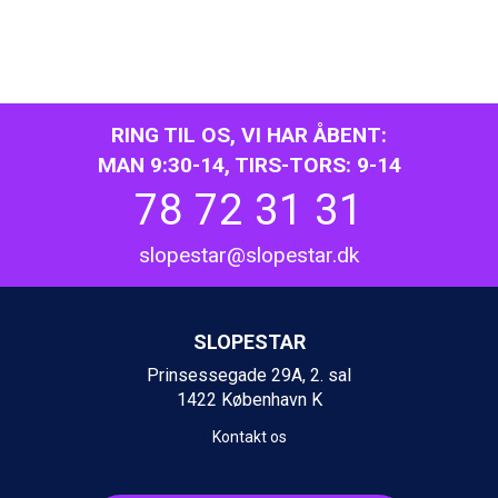
Ischgl fra DKK 7.095
Fieberbrunn fra DKK 6.145
St. Anton fra DKK 7.245
Zell am See fra DKK 4.095
Canazei fra DKK 4.745
RING TIL OS, VI HAR ÅBENT:
Livigno fra DKK 4.145
MAN 9:30-14, TIRS-TORS: 9-14
Ponte di Legno fra DKK 4.745
Sauze dOulx fra DKK 4.045
78 72 31 31
Alleghe fra DKK 5.595
Bad Gastein fra DKK 4.195
slopestar@slopestar.dk
Arabba fra DKK 7.045
La Thuile fra DKK 4.595
Val Thorens fra DKK 5.395
Cervinia fra DKK 5.295
SLOPESTAR
Bad Hofgastein fra DKK 5.495
Prinsessegade 29A, 2. sal
Passo Tonale fra DKK 3.795
1422 København K
Saalbach fra DKK 5.945
Sölden fra DKK 8.445
Kontakt os
Champoluc fra DKK 3.795
Sestriere fra DKK 4.395