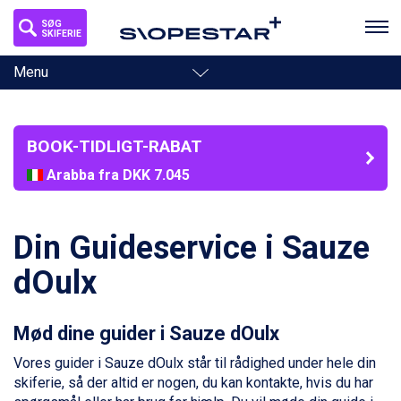
SØG
SKIFERIE
Toggle
Menu
navigation
BOOK-TIDLIGT-RABAT
Bad Gastein fra DKK 4.195
Arabba fra DKK 7.045
La Thuile fra DKK 4.595
Val Thorens fra DKK 5.395
Cervinia fra DKK 5.295
Din Guideservice i Sauze
Bad Hofgastein fra DKK 5.495
Passo Tonale fra DKK 3.795
dOulx
Saalbach fra DKK 5.945
Sölden fra DKK 8.445
Champoluc fra DKK 3.795
Mød dine guider i Sauze dOulx
Sestriere fra DKK 4.395
Vores guider i Sauze dOulx står til rådighed under hele din
Wagrain fra DKK 4.645
skiferie, så der altid er nogen, du kan kontakte, hvis du har
Ischgl fra DKK 7.095