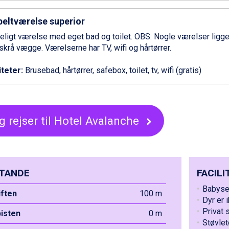
eltværelse superior
ligt værelse med eget bad og toilet. OBS: Nogle værelser ligge
krå vægge. Værelserne har TV, wifi og hårtørrer.
iteter:
Brusebad, hårtørrer, safebox, toilet, tv, wifi (gratis)
g rejser til Hotel Avalanche
TANDE
FACILI
Babysen
liften
100 m
Dyr er i
Privat 
pisten
0 m
Støvlet