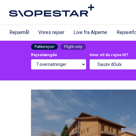
Rejsemål
Vores rejser
Live fra Alperne
Rejseinf
Pakkerejser
Flight-only
Rejselængde
Hvor vil du rejse til?