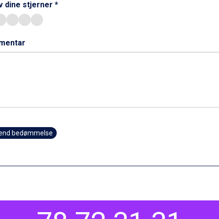
 dine stjerner *
mentar
send bedømmelse