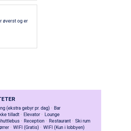
r øverst og er
TETER
g (ekstra gebyr pr. dag)
Bar
kke tilladt
Elevator
Lounge
shuttlebus
Reception
Restaurant
Ski rum
ørrer
WIFI (Gratis)
WIFI (Kun i lobbyen)