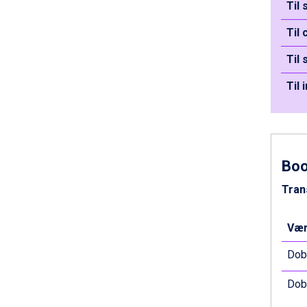
Til
Passo Tonale fra DKK 3.795
Saalbach fra DKK 5.945
Til
Sölden fra DKK 8.445
Champoluc fra DKK 3.795
Til 
Sestriere fra DKK 4.395
Wagrain fra DKK 4.645
Til 
Ischgl fra DKK 7.095
Fieberbrunn fra DKK 6.145
St. Anton fra DKK 7.245
Zell am See fra DKK 4.095
Livigno fra DKK 4.145
Bo
Canazei fra DKK 4.745
Ponte di Legno fra DKK 4.745
Tran
Alleghe fra DKK 5.595
Bad Gastein fra DKK 4.195
Vær
Sauze dOulx fra DKK 4.045
Arabba fra DKK 7.045
Dobb
La Thuile fra DKK 4.595
Val Thorens fra DKK 5.395
Dobb
Cervinia fra DKK 5.295