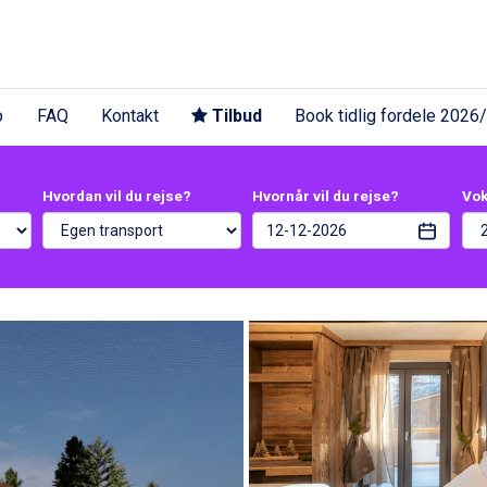
o
FAQ
Kontakt
Tilbud
Book tidlig fordele 2026
Hvordan vil du rejse?
Hvornår vil du rejse?
Vo