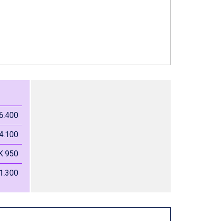
6.400
4.100
K 950
1.300