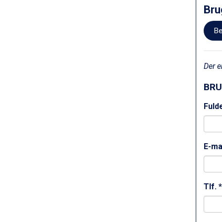
Bad Hofgastein fra DKK 5.495
Bru
Passo Tonale fra DKK 3.795
Saalbach fra DKK 5.945
Be
Sölden fra DKK 8.445
Champoluc fra DKK 3.795
Sestriere fra DKK 4.395
Der e
Wagrain fra DKK 4.645
Ischgl fra DKK 7.095
BRU
Fieberbrunn fra DKK 6.145
St. Anton fra DKK 7.245
Fuld
Zell am See fra DKK 4.095
Livigno fra DKK 4.145
Canazei fra DKK 4.745
E-ma
Ponte di Legno fra DKK 4.745
Alleghe fra DKK 5.595
Bad Gastein fra DKK 4.195
Sauze dOulx fra DKK 4.045
Tlf. *
Arabba fra DKK 7.045
La Thuile fra DKK 4.595
Val Thorens fra DKK 5.395