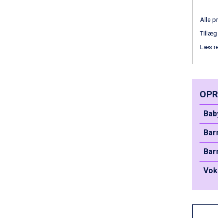
Bad Hofgastein fra DKK 5.495
Passo Tonale fra DKK 3.795
Alle pr
Saalbach fra DKK 5.945
Sölden fra DKK 8.445
Tillæg
Champoluc fra DKK 3.795
Læs r
Sestriere fra DKK 4.395
Wagrain fra DKK 4.645
Ischgl fra DKK 7.095
Fieberbrunn fra DKK 6.145
OPR
St. Anton fra DKK 7.245
Zell am See fra DKK 4.095
Bab
Livigno fra DKK 4.145
Canazei fra DKK 4.745
Bar
Ponte di Legno fra DKK 4.745
Alleghe fra DKK 5.595
Bar
Bad Gastein fra DKK 4.195
Vok
Sauze dOulx fra DKK 4.045
Arabba fra DKK 7.045
La Thuile fra DKK 4.595
Val Thorens fra DKK 5.395
Cervinia fra DKK 5.295