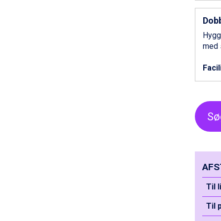
Saalbach fra DKK 5.945
Sölden fra DKK 8.445
Dobb
Champoluc fra DKK 3.795
Hygge
Sestriere fra DKK 4.395
med s
Wagrain fra DKK 4.645
Ischgl fra DKK 7.095
Facil
Fieberbrunn fra DKK 6.145
St. Anton fra DKK 7.245
Zell am See fra DKK 4.095
Livigno fra DKK 4.145
Sø
Canazei fra DKK 4.745
Ponte di Legno fra DKK 4.745
Alleghe fra DKK 5.595
Bad Gastein fra DKK 4.195
Sauze dOulx fra DKK 4.045
AFS
Arabba fra DKK 7.045
La Thuile fra DKK 4.595
Til 
Val Thorens fra DKK 5.395
Cervinia fra DKK 5.295
Til 
Bad Hofgastein fra DKK 5.495