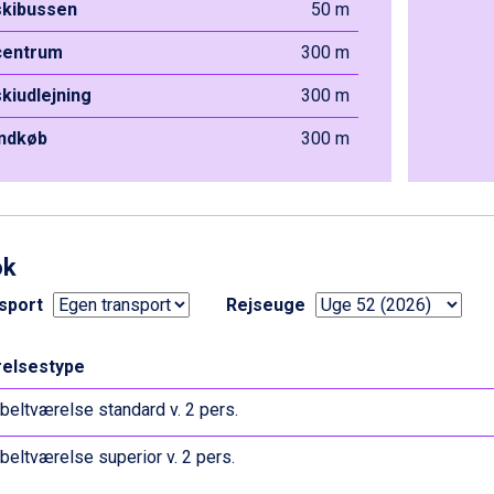
 skibussen
50 m
 centrum
300 m
skiudlejning
300 m
indkøb
300 m
ok
sport
Rejseuge
elsestype
eltværelse standard v. 2 pers.
eltværelse superior v. 2 pers.