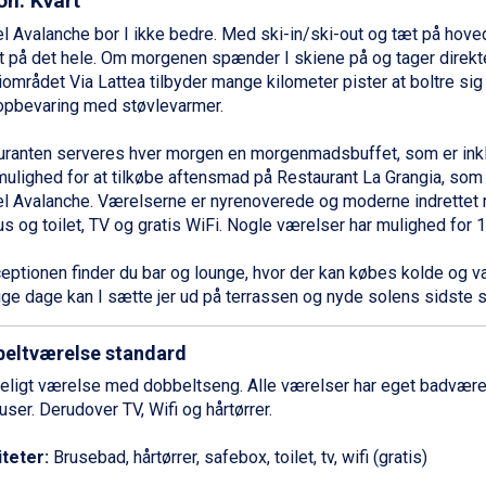
on: Kvart
l Avalanche bor I ikke bedre. Med ski-in/ski-out og tæt på hoved
 på det hele. Om morgenen spænder I skiene på og tager direkte
iområdet Via Lattea tilbyder mange kilometer pister at boltre sig 
opbevaring med støvlevarmer.
uranten serveres hver morgen en morgenmadsbuffet, som er inklu
mulighed for at tilkøbe aftensmad på Restaurant La Grangia, som 
el Avalanche. Værelserne er nyrenoverede og moderne indrettet
s og toilet, TV og gratis WiFi. Nogle værelser har mulighed for 
eptionen finder du bar og lounge, hvor der kan købes kolde og v
ige dage kan I sætte jer ud på terrassen og nyde solens sidste st
eltværelse standard
ligt værelse med dobbeltseng. Alle værelser har eget badvære
user. Derudover TV, Wifi og hårtørrer.
iteter:
Brusebad, hårtørrer, safebox, toilet, tv, wifi (gratis)