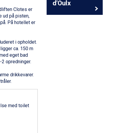
d'Oulx
liften Clotes er
 ud på pisten,
på. På hotellet er
deret i opholdet.
ligger ca. 150 m
 med eget bad
1-2 opredninger.
arme drikkevarer.
råler.
lse med toilet