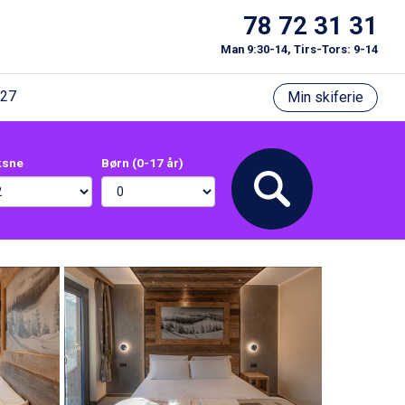
78 72 31 31
Man 9:30-14, Tirs-Tors: 9-14
/27
Min skiferie
ksne
Børn (0-17 år)