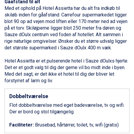
Gåafstand til alt
Bad Gastein fra DKK 4.195
Med et ophold på Hotel Assietta har du alt fra indkøb til
Sauze dOulx fra DKK 4.045
skiløb inden for gåafstand. Carrefour supermarkedet ligger
Alleghe fra DKK 5.595
blot 90 op ad vejen mod liften eller 170 meter ned ad vejen
Arabba fra DKK 7.045
på et torv. Skiløjperne ligger blot 250 meter fra døren og
La Thuile fra DKK 4.595
Sauze dOulx centrum ved foden af hotellet. Alt sammen i
Val Thorens fra DKK 5.395
rige naturlige omgivelser. Ønsker du et større udvalg ligger
Cervinia fra DKK 5.295
det største supermarked i Sauze dOulx 400 m væk.
Bad Hofgastein fra DKK 5.495
Passo Tonale fra DKK 3.795
Hotel Assietta er et pulserende hotel i Sauze dOulxs hjerte.
Saalbach fra DKK 5.945
Det er et godt valg til dig der gerne vil bo midt inde i byen.
Sölden fra DKK 8.445
Med det sagt, er det ikke et hotel til dig der bliver let
Champoluc fra DKK 3.795
forstyrret af larm og liv.
Sestriere fra DKK 4.395
Wagrain fra DKK 4.645
Dobbeltværelse
Ischgl fra DKK 7.095
Fieberbrunn fra DKK 6.145
Flot dobbeltværelse med eget badeværelse, tv og wifi.
St. Anton fra DKK 7.245
Der er bord og stol tilgængelig.
Zell am See fra DKK 4.095
Livigno fra DKK 4.145
Faciliteter:
Brusebad, hårtørrer, toilet, tv, wifi (gratis)
Canazei fra DKK 4.745