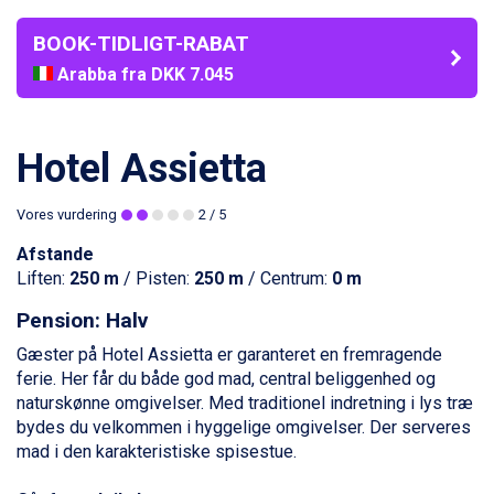
BOOK-TIDLIGT-RABAT
Arabba fra DKK 7.045
La Thuile fra DKK 4.595
Val Thorens fra DKK 5.395
Cervinia fra DKK 5.295
Hotel Assietta
Bad Hofgastein fra DKK 5.495
Passo Tonale fra DKK 3.795
Vores vurdering
2
/ 5
Saalbach fra DKK 5.945
Sölden fra DKK 8.445
Afstande
Champoluc fra DKK 3.795
Liften:
250 m
/ Pisten:
250 m
/ Centrum:
0 m
Sestriere fra DKK 4.395
Wagrain fra DKK 4.645
Pension: Halv
Ischgl fra DKK 7.095
Gæster på Hotel Assietta er garanteret en fremragende
Fieberbrunn fra DKK 6.145
ferie. Her får du både god mad, central beliggenhed og
St. Anton fra DKK 7.245
naturskønne omgivelser. Med traditionel indretning i lys træ
Zell am See fra DKK 4.095
bydes du velkommen i hyggelige omgivelser. Der serveres
Livigno fra DKK 4.145
mad i den karakteristiske spisestue.
Canazei fra DKK 4.745
Ponte di Legno fra DKK 4.745