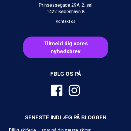
St. Anton fra DKK 7.245
Prinsessegade 29A, 2. sal
Zell am See fra DKK 4.095
1422 København K
Livigno fra DKK 4.145
Kontakt os
Canazei fra DKK 4.745
Ponte di Legno fra DKK 4.745
Bad Gastein fra DKK 4.195
Tilmeld dig vores
Sauze dOulx fra DKK 4.045
Alleghe fra DKK 5.595
nyhedsbrev
Arabba fra DKK 7.045
La Thuile fra DKK 4.595
Val Thorens fra DKK 5.395
FØLG OS PÅ
Cervinia fra DKK 5.295
Bad Hofgastein fra DKK 5.495
Passo Tonale fra DKK 3.795
Saalbach fra DKK 5.945
Sölden fra DKK 8.445
Champoluc fra DKK 3.795
Sestriere fra DKK 4.395
SENESTE INDLÆG PÅ BLOGGEN
Wagrain fra DKK 4.645
Ischgl fra DKK 7.095
Billig skiferie – spar på din næste skitur