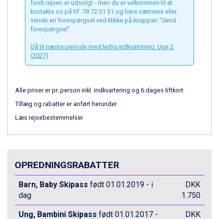
Livigno fra DKK 4.145
fordi rejsen er udsolgt - men du er velkommen til at
kontakte os på tlf. 78 72 31 31 og høre nærmere eller
Canazei fra DKK 4.745
sende en forespørgsel ved klikke på knappen "Send
Ponte di Legno fra DKK 4.745
forespørgsel".
Bad Gastein fra DKK 4.195
Sauze dOulx fra DKK 4.045
Gå til næste periode med ledig indkvartering: Uge 2
Alleghe fra DKK 5.595
(2027)
Arabba fra DKK 7.045
La Thuile fra DKK 4.595
Val Thorens fra DKK 5.395
Alle priser er pr. person inkl. indkvartering og 6 dages liftkort.
Cervinia fra DKK 5.295
Tillæg og rabatter er anført herunder
Bad Hofgastein fra DKK 5.495
Læs rejsebestemmelser
Passo Tonale fra DKK 3.795
Saalbach fra DKK 5.945
Sölden fra DKK 8.445
Champoluc fra DKK 3.795
OPREDNINGSRABATTER
Sestriere fra DKK 4.395
Wagrain fra DKK 4.645
Barn, Baby Skipass
født 01.01.2019 - i
DKK
Ischgl fra DKK 7.095
dag
1.750
Fieberbrunn fra DKK 6.145
St. Anton fra DKK 7.245
Ung, Bambini Skipass
født 01.01.2017 -
DKK
Zell am See fra DKK 4.095