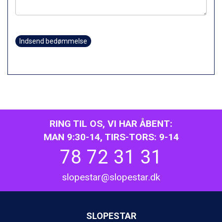
St. Anton fra DKK 7.245
Zell am See fra DKK 4.095
Livigno fra DKK 4.145
Canazei fra DKK 4.745
Indsend bedømmelse
Ponte di Legno fra DKK 4.745
Bad Gastein fra DKK 4.195
Sauze dOulx fra DKK 4.045
Alleghe fra DKK 5.595
Arabba fra DKK 7.045
La Thuile fra DKK 4.595
Val Thorens fra DKK 5.395
Cervinia fra DKK 5.295
RING TIL OS, VI HAR ÅBENT:
Bad Hofgastein fra DKK 5.495
MAN 9:30-14, TIRS-TORS: 9-14
Passo Tonale fra DKK 3.795
78 72 31 31
Saalbach fra DKK 5.945
Sölden fra DKK 8.445
Champoluc fra DKK 3.795
slopestar@slopestar.dk
Sestriere fra DKK 4.395
Wagrain fra DKK 4.645
Ischgl fra DKK 7.095
SLOPESTAR
Fieberbrunn fra DKK 6.145