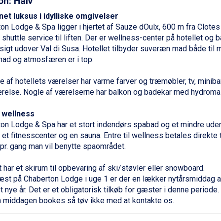
on: Halv
net luksus i idylliske omgivelser
on Lodge & Spa ligger i hjertet af Sauze dOulx, 600 m fra Clotes l
r shuttle service til liften. Der er wellness-center på hotellet og
igt udover Val di Susa. Hotellet tilbyder suveræn mad både ti
ad og atmosfæren er i top.
e af hotellets værelser har varme farver og træmøbler, tv, miniba
else. Nogle af værelserne har balkon og badekar med hydroma
 wellness
on Lodge & Spa har et stort indendørs spabad og et mindre ude
 et fitnesscenter og en sauna. Entre til wellness betales direkte t
 pr. gang man vil benytte spaområdet.
t har et skirum til opbevaring af ski/støvler eller snowboard.
æst på Chaberton Lodge i uge 1 er der en lækker nytårsmiddag ar
t nye år. Det er et obligatorisk tilkøb for gæster i denne periode. E
 middagen bookes så tøv ikke med at kontakte os.