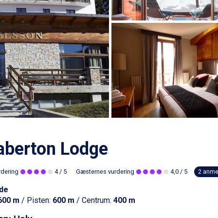
aberton Lodge
rdering
4
/ 5
Gæsternes vurdering
4,0
/ 5
2 anme
de
600 m
/ Pisten:
600 m
/ Centrum:
400 m