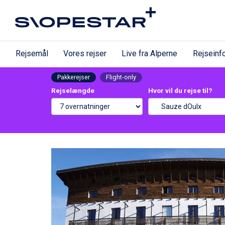
Rejsemål
Vores rejser
Live fra Alperne
Rejseinf
Pakkerejser
Flight-only
Rejselængde
Hvor vil du rejse til?