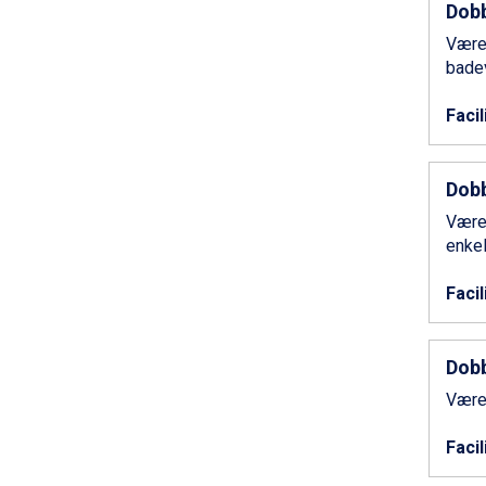
Bad Hofgastein fra DKK 5.495
Dobb
Champoluc fra DKK 3.795
Værel
Sestriere fra DKK 4.395
bade
Wagrain fra DKK 4.645
Ischgl fra DKK 7.095
Facil
Fieberbrunn fra DKK 6.145
St. Anton fra DKK 7.245
Zell am See fra DKK 4.095
Dobb
Canazei fra DKK 4.745
Livigno fra DKK 4.145
Værel
Ponte di Legno fra DKK 4.745
enkel
Sauze dOulx fra DKK 4.045
Alleghe fra DKK 5.595
Facil
Bad Gastein fra DKK 4.195
Arabba fra DKK 7.045
La Thuile fra DKK 4.595
Dobb
Val Thorens fra DKK 5.395
Værel
Cervinia fra DKK 5.295
Passo Tonale fra DKK 3.795
Facil
Saalbach fra DKK 5.945
Sölden fra DKK 8.445