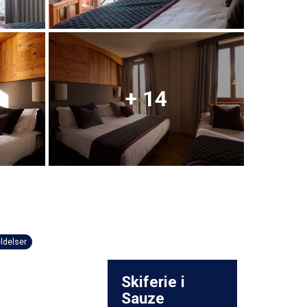
+ 14
ldelser
Skiferie i
Sauze