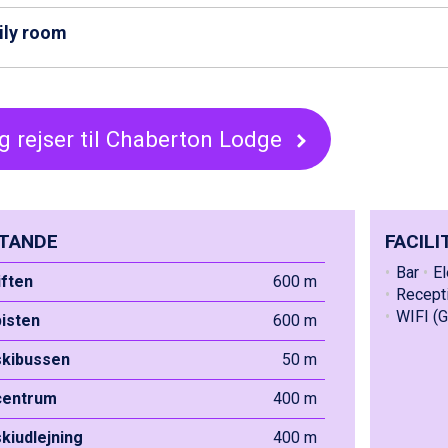
ily room
g rejser til Chaberton Lodge
TANDE
FACILI
Bar
El
liften
600 m
Recept
WIFI (G
pisten
600 m
 skibussen
50 m
 centrum
400 m
skiudlejning
400 m