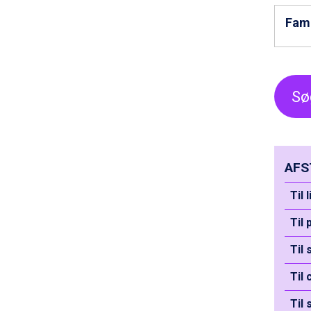
Bad Hofgastein fra DKK 5.495
Fam
Champoluc fra DKK 3.795
Sestriere fra DKK 4.395
Wagrain fra DKK 4.645
Ischgl fra DKK 7.095
Fieberbrunn fra DKK 6.145
Sø
St. Anton fra DKK 7.245
Zell am See fra DKK 4.095
Canazei fra DKK 4.745
Livigno fra DKK 4.145
Ponte di Legno fra DKK 4.745
AFS
Sauze dOulx fra DKK 4.045
Til 
Alleghe fra DKK 5.595
Bad Gastein fra DKK 4.195
Til 
Arabba fra DKK 7.045
La Thuile fra DKK 4.595
Til
Val Thorens fra DKK 5.395
Cervinia fra DKK 5.295
Til
Passo Tonale fra DKK 3.795
Saalbach fra DKK 5.945
Til 