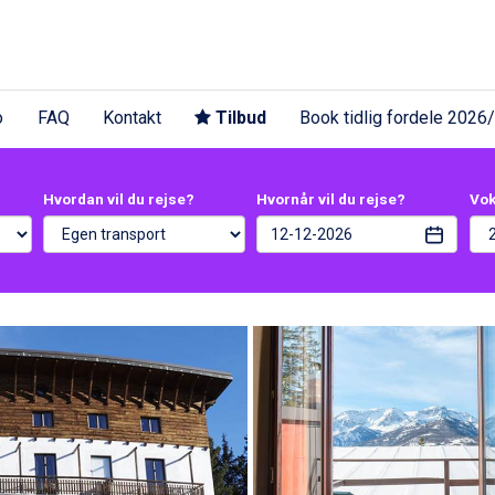
o
FAQ
Kontakt
Tilbud
Book tidlig fordele 2026
Hvordan vil du rejse?
Hvornår vil du rejse?
Vo