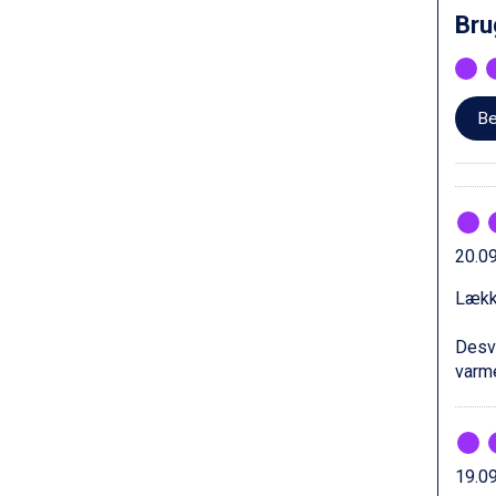
Saalbach fra DKK 5.945
Bru
Sölden fra DKK 8.445
Bad Hofgastein fra DKK 5.495
Champoluc fra DKK 3.795
Sestriere fra DKK 4.395
Be
Wagrain fra DKK 4.645
Ischgl fra DKK 7.095
Fieberbrunn fra DKK 6.145
St. Anton fra DKK 7.245
Zell am See fra DKK 4.095
20.0
Canazei fra DKK 4.745
Livigno fra DKK 4.145
Lække
Ponte di Legno fra DKK 4.745
Sauze dOulx fra DKK 4.045
Desvæ
Alleghe fra DKK 5.595
varme
Bad Gastein fra DKK 4.195
Arabba fra DKK 7.045
La Thuile fra DKK 4.595
Val Thorens fra DKK 5.395
19.09
Cervinia fra DKK 5.295