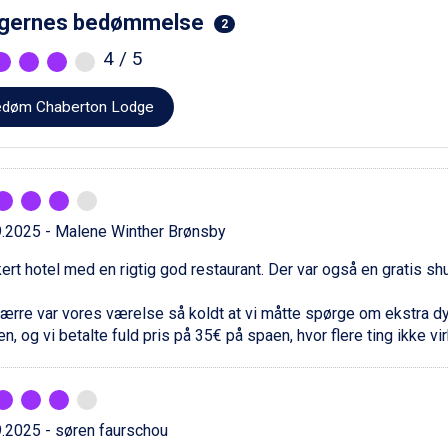
gernes bedømmelse
2
4
/ 5
døm Chaberton Lodge
9.2025 - Malene Winther Brønsby
rt hotel med en rigtig god restaurant. Der var også en gratis shutt
rre var vores værelse så koldt at vi måtte spørge om ekstra dyne
n, og vi betalte fuld pris på 35€ på spaen, hvor flere ting ikke vi
.2025 - søren faurschou