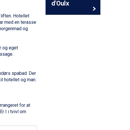
d'Oulx
iften. Hotellet
 bar med en terasse
l morgenmad og
r og eget
ssage.
ndørs spabad. Der
il hotellet og man.
rangeret for at
r I i tvivl om