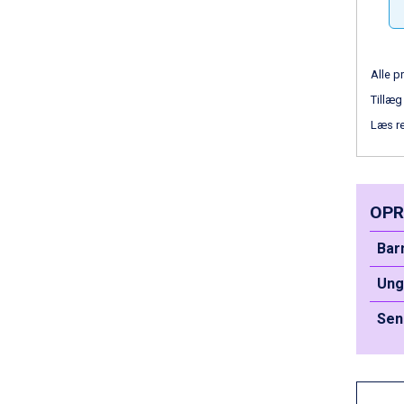
Saalbach fra DKK 5.945
Sölden fra DKK 8.445
Bad Hofgastein fra DKK 5.495
Champoluc fra DKK 3.795
Alle pr
Sestriere fra DKK 4.395
Wagrain fra DKK 4.645
Tillæg
Ischgl fra DKK 7.095
Læs r
Fieberbrunn fra DKK 6.145
St. Anton fra DKK 7.245
Zell am See fra DKK 4.095
Canazei fra DKK 4.745
OPR
Livigno fra DKK 4.145
Ponte di Legno fra DKK 4.745
Bar
Sauze dOulx fra DKK 4.045
Alleghe fra DKK 5.595
Ung
Bad Gastein fra DKK 4.195
Sen
Arabba fra DKK 7.045
La Thuile fra DKK 4.595
Val Thorens fra DKK 5.395
Cervinia fra DKK 5.295
Passo Tonale fra DKK 3.795