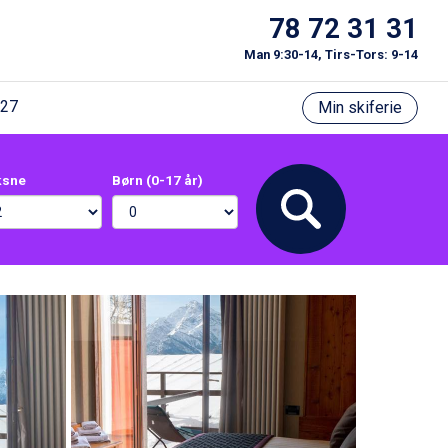
78 72 31 31
Man 9:30-14, Tirs-Tors: 9-14
/27
Min skiferie
ksne
Børn (0-17 år)