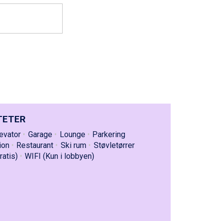
TETER
evator
Garage
Lounge
Parkering
ion
Restaurant
Ski rum
Støvletørrer
ratis)
WIFI (Kun i lobbyen)