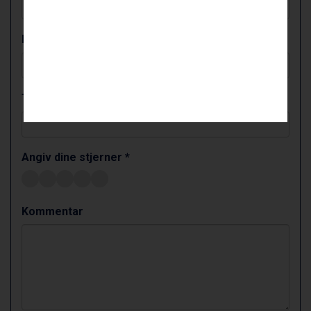
Arabba fra DKK 7.045
La Thuile fra DKK 4.595
Val Thorens fra DKK 5.395
E-mail-adresse *
Cervinia fra DKK 5.295
Saalbach fra DKK 5.945
Sölden fra DKK 8.445
Bad Hofgastein fra DKK 5.495
Tlf. *
Passo Tonale fra DKK 3.795
Champoluc fra DKK 3.795
Sestriere fra DKK 4.395
Angiv dine stjerner *
Fieberbrunn fra DKK 6.145
Wagrain fra DKK 4.645
Ischgl fra DKK 7.095
St. Anton fra DKK 7.245
Kommentar
Zell am See fra DKK 4.095
Canazei fra DKK 4.745
Livigno fra DKK 4.145
Ponte di Legno fra DKK 4.745
Sauze dOulx fra DKK 4.045
Alleghe fra DKK 5.595