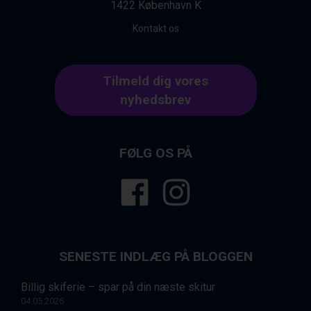
1422 København K
Bad Gastein fra DKK 4.195
Arabba fra DKK 7.045
Kontakt os
La Thuile fra DKK 4.595
Val Thorens fra DKK 5.395
Cervinia fra DKK 5.295
Tilmeld dig vores
Saalbach fra DKK 5.945
nyhedsbrev
Sölden fra DKK 8.445
Bad Hofgastein fra DKK 5.495
Passo Tonale fra DKK 3.795
Champoluc fra DKK 3.795
FØLG OS PÅ
Sestriere fra DKK 4.395
Fieberbrunn fra DKK 6.145
Wagrain fra DKK 4.645
Ischgl fra DKK 7.095
St. Anton fra DKK 7.245
Zell am See fra DKK 4.095
Canazei fra DKK 4.745
SENESTE INDLÆG PÅ BLOGGEN
Livigno fra DKK 4.145
Ponte di Legno fra DKK 4.745
Billig skiferie – spar på din næste skitur
Sauze dOulx fra DKK 4.045
04.05.2026