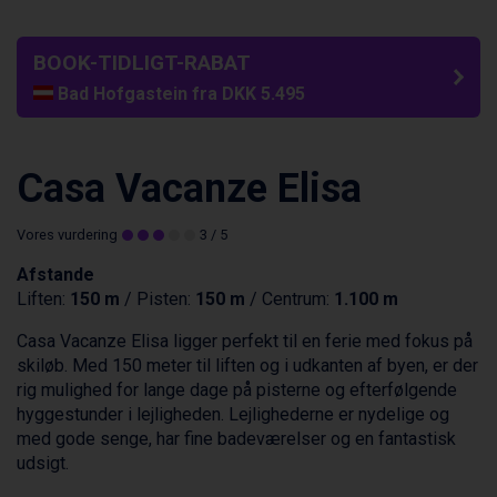
BOOK-TIDLIGT-RABAT
Bad Hofgastein fra DKK 5.495
Passo Tonale fra DKK 3.795
Champoluc fra DKK 3.795
Sestriere fra DKK 4.395
Casa Vacanze Elisa
Fieberbrunn fra DKK 6.145
Wagrain fra DKK 4.645
Vores vurdering
3
/ 5
Ischgl fra DKK 7.095
St. Anton fra DKK 7.245
Afstande
Zell am See fra DKK 4.095
Liften:
150 m
/ Pisten:
150 m
/ Centrum:
1.100 m
Canazei fra DKK 4.745
Livigno fra DKK 4.145
Casa Vacanze Elisa ligger perfekt til en ferie med fokus på
Ponte di Legno fra DKK 4.745
skiløb. Med 150 meter til liften og i udkanten af byen, er der
Sauze dOulx fra DKK 4.045
rig mulighed for lange dage på pisterne og efterfølgende
Alleghe fra DKK 5.595
hyggestunder i lejligheden. Lejlighederne er nydelige og
Bad Gastein fra DKK 4.195
med gode senge, har fine badeværelser og en fantastisk
Arabba fra DKK 7.045
udsigt.
La Thuile fra DKK 4.595