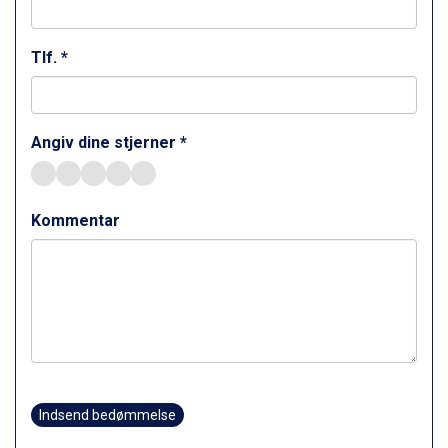
Sestriere fra DKK 4.395
Fieberbrunn fra DKK 6.145
Wagrain fra DKK 4.645
Tlf. *
Ischgl fra DKK 7.095
St. Anton fra DKK 7.245
Zell am See fra DKK 4.095
Livigno fra DKK 4.145
Angiv dine stjerner *
Canazei fra DKK 4.745
Ponte di Legno fra DKK 4.745
Alleghe fra DKK 5.595
Kommentar
Bad Gastein fra DKK 4.195
Sauze dOulx fra DKK 4.045
Arabba fra DKK 7.045
La Thuile fra DKK 4.595
Val Thorens fra DKK 5.395
Cervinia fra DKK 5.295
Bad Hofgastein fra DKK 5.495
Passo Tonale fra DKK 3.795
Saalbach fra DKK 5.945
Indsend bedømmelse
Sölden fra DKK 8.445
Champoluc fra DKK 3.795