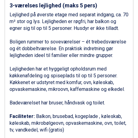
Zell am See fra DKK 4.095
3-værelses lejlighed (maks 5 pers)
Livigno fra DKK 4.145
Lejlighed på øverste etage med separat indgang, ca. 70
Canazei fra DKK 4.745
m² stor og lys. Lejligheden er røgfri, har balkon og
Ponte di Legno fra DKK 4.745
egner sig til op til 5 personer. Husdyr er ikke tilladt.
Alleghe fra DKK 5.595
Bad Gastein fra DKK 4.195
Boligen rummer to soveværelser – ét trebedsværelse
Sauze dOulx fra DKK 4.045
og ét dobbeltværelse. En praktisk indretning gør
Arabba fra DKK 7.045
lejligheden ideel til familier eller mindre grupper.
La Thuile fra DKK 4.595
Val Thorens fra DKK 5.395
Lejligheden har et hyggeligt opholdsrum med
Cervinia fra DKK 5.295
køkkenafdeling og spiseplads til op til 5 personer.
Bad Hofgastein fra DKK 5.495
Køkkenet er udstyret med komfur, ovn, køleskab,
Passo Tonale fra DKK 3.795
opvaskemaskine, mikroovn, kaffemaskine og elkedel.
Saalbach fra DKK 5.945
Sölden fra DKK 8.445
Badeværelset har bruser, håndvask og toilet.
Champoluc fra DKK 3.795
Sestriere fra DKK 4.395
Faciliteter:
Balkon, brusebad, kogeplade , køleskab,
Fieberbrunn fra DKK 6.145
køleskab, mikrobølgeovn, opvaskemaskine, ovn, toilet,
Wagrain fra DKK 4.645
tv, vandkedel, wifi (gratis)
Ischgl fra DKK 7.095
St. Anton fra DKK 7.245