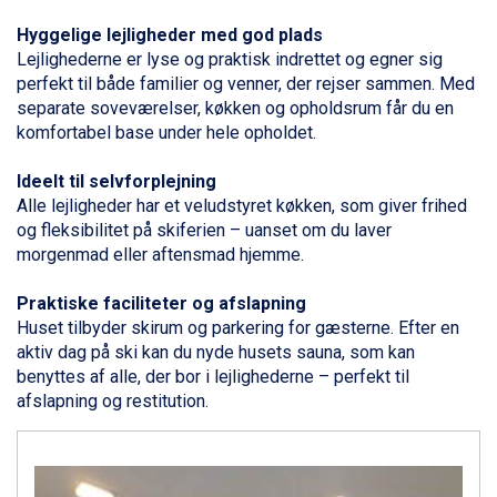
Canazei fra DKK 4.745
Ponte di Legno fra DKK 4.745
Hyggelige lejligheder med god plads
Alleghe fra DKK 5.595
Lejlighederne er lyse og praktisk indrettet og egner sig
Bad Gastein fra DKK 4.195
perfekt til både
familier
og venner, der rejser sammen. Med
Sauze dOulx fra DKK 4.045
separate soveværelser, køkken og opholdsrum får du en
Arabba fra DKK 7.045
komfortabel base under hele opholdet.
La Thuile fra DKK 4.595
Val Thorens fra DKK 5.395
Ideelt til selvforplejning
Cervinia fra DKK 5.295
Alle lejligheder har et veludstyret køkken, som giver frihed
Bad Hofgastein fra DKK 5.495
og fleksibilitet på skiferien – uanset om du laver
Passo Tonale fra DKK 3.795
morgenmad eller aftensmad hjemme.
Saalbach fra DKK 5.945
Sölden fra DKK 8.445
Praktiske faciliteter og afslapning
Champoluc fra DKK 3.795
Huset tilbyder skirum og parkering for gæsterne. Efter en
Sestriere fra DKK 4.395
aktiv dag på ski kan du nyde husets sauna, som kan
Fieberbrunn fra DKK 6.145
benyttes af alle, der bor i lejlighederne – perfekt til
Wagrain fra DKK 4.645
afslapning og restitution.
Ischgl fra DKK 7.095
St. Anton fra DKK 7.245
Zell am See fra DKK 4.095
Livigno fra DKK 4.145