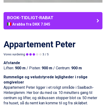
BOOK-TIDLIGT-RABAT
Arabba fra DKK 7.045
La Thuile fra DKK 4.595
Val Thorens fra DKK 5.395
Cervinia fra DKK 5.295
Appartement Peter
Bad Hofgastein fra DKK 5.495
Passo Tonale fra DKK 3.795
Vores vurdering
3
/ 5
Saalbach fra DKK 5.945
Sölden fra DKK 8.445
Afstande
Champoluc fra DKK 3.795
Liften:
900 m
/ Pisten:
900 m
/ Centrum:
900 m
Sestriere fra DKK 4.395
Fieberbrunn fra DKK 6.145
Rummelige og veludstyrede lejligheder i rolige
Wagrain fra DKK 4.645
omgivelser
Ischgl fra DKK 7.095
Appartement Peter ligger i et roligt område i
Saalbach
-
St. Anton fra DKK 7.245
Hinterglemm. Her bor du med ca. 10 minutters gang til
Zell am See fra DKK 4.095
centrum og lifter, og skibussen stopper blot ca. 50 meter
Livigno fra DKK 4.145
fra huset, så du nemt kan komme til og fra skiløbet.