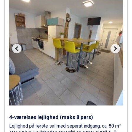
Canazei fra DKK 4.745
Ponte di Legno fra DKK 4.745
Alleghe fra DKK 5.595
Bad Gastein fra DKK 4.195
Sauze dOulx fra DKK 4.045
Arabba fra DKK 7.045
La Thuile fra DKK 4.595
Val Thorens fra DKK 5.395
Cervinia fra DKK 5.295
Bad Hofgastein fra DKK 5.495
Passo Tonale fra DKK 3.795
Saalbach fra DKK 5.945
Sölden fra DKK 8.445
Champoluc fra DKK 3.795
Sestriere fra DKK 4.395
Fieberbrunn fra DKK 6.145
Wagrain fra DKK 4.645
Ischgl fra DKK 7.095
4-værelses lejlighed (maks 8 pers)
St. Anton fra DKK 7.245
Lejlighed på første sal med separat indgang, ca. 80 m²
Zell am See fra DKK 4.095