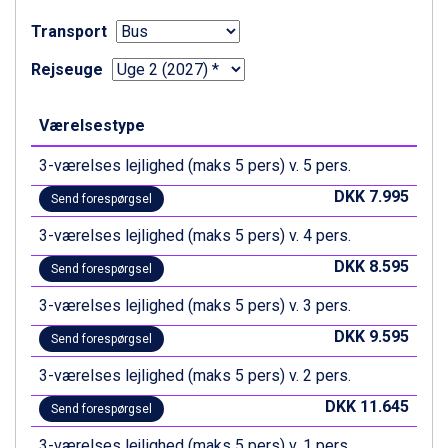
Ischgl fra DKK 7.095
Transport
St. Anton fra DKK 7.245
Zell am See fra DKK 4.095
Rejseuge
Livigno fra DKK 4.145
Canazei fra DKK 4.745
Værelsestype
Ponte di Legno fra DKK 4.745
Alleghe fra DKK 5.595
3-værelses lejlighed (maks 5 pers) v. 5 pers.
Bad Gastein fra DKK 4.195
Sauze dOulx fra DKK 4.045
DKK 7.995
Send forespørgsel
Arabba fra DKK 7.045
3-værelses lejlighed (maks 5 pers) v. 4 pers.
La Thuile fra DKK 4.595
Val Thorens fra DKK 5.395
DKK 8.595
Send forespørgsel
Cervinia fra DKK 5.295
Bad Hofgastein fra DKK 5.495
3-værelses lejlighed (maks 5 pers) v. 3 pers.
Passo Tonale fra DKK 3.795
DKK 9.595
Send forespørgsel
Saalbach fra DKK 5.945
Sölden fra DKK 8.445
3-værelses lejlighed (maks 5 pers) v. 2 pers.
Champoluc fra DKK 3.795
DKK 11.645
Send forespørgsel
Sestriere fra DKK 4.395
Fieberbrunn fra DKK 6.145
3-værelses lejlighed (maks 5 pers) v. 1 pers.