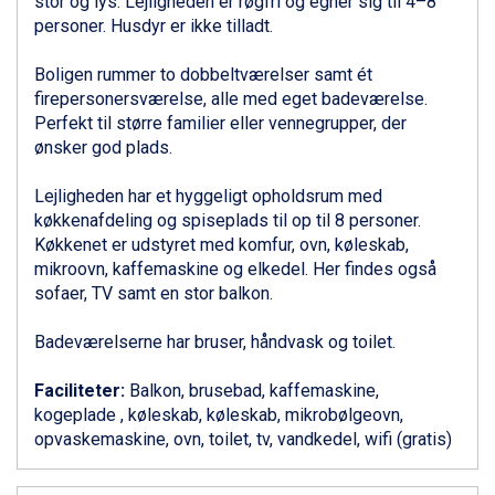
stor og lys. Lejligheden er røgfri og egner sig til 4–8
Livigno fra DKK 4.145
personer. Husdyr er ikke tilladt.
Canazei fra DKK 4.745
Ponte di Legno fra DKK 4.745
Boligen rummer to dobbeltværelser samt ét
Alleghe fra DKK 5.595
firepersonersværelse, alle med eget badeværelse.
Bad Gastein fra DKK 4.195
Perfekt til større familier eller vennegrupper, der
Sauze dOulx fra DKK 4.045
ønsker god plads.
Arabba fra DKK 7.045
La Thuile fra DKK 4.595
Lejligheden har et hyggeligt opholdsrum med
Val Thorens fra DKK 5.395
køkkenafdeling og spiseplads til op til 8 personer.
Cervinia fra DKK 5.295
Køkkenet er udstyret med komfur, ovn, køleskab,
Bad Hofgastein fra DKK 5.495
mikroovn, kaffemaskine og elkedel. Her findes også
Passo Tonale fra DKK 3.795
sofaer, TV samt en stor balkon.
Saalbach fra DKK 5.945
Sölden fra DKK 8.445
Badeværelserne har bruser, håndvask og toilet.
Champoluc fra DKK 3.795
Sestriere fra DKK 4.395
Faciliteter:
Balkon, brusebad, kaffemaskine,
Fieberbrunn fra DKK 6.145
kogeplade , køleskab, køleskab, mikrobølgeovn,
Wagrain fra DKK 4.645
opvaskemaskine, ovn, toilet, tv, vandkedel, wifi (gratis)
Ischgl fra DKK 7.095
St. Anton fra DKK 7.245