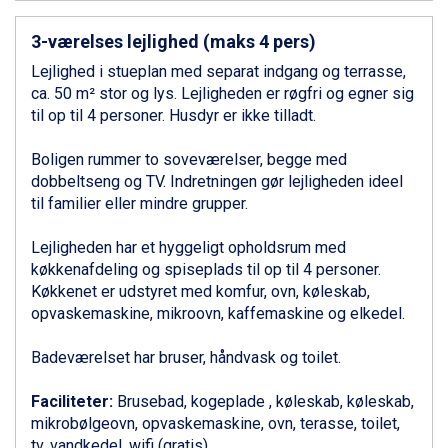
Zell am See fra DKK 4.095
3-værelses lejlighed (maks 4 pers)
Livigno fra DKK 4.145
Canazei fra DKK 4.745
Lejlighed i stueplan med separat indgang og terrasse,
Ponte di Legno fra DKK 4.745
ca. 50 m² stor og lys. Lejligheden er røgfri og egner sig
Alleghe fra DKK 5.595
til op til 4 personer. Husdyr er ikke tilladt.
Bad Gastein fra DKK 4.195
Sauze dOulx fra DKK 4.045
Boligen rummer to soveværelser, begge med
Arabba fra DKK 7.045
dobbeltseng og TV. Indretningen gør lejligheden ideel
La Thuile fra DKK 4.595
til familier eller mindre grupper.
Val Thorens fra DKK 5.395
Cervinia fra DKK 5.295
Lejligheden har et hyggeligt opholdsrum med
Bad Hofgastein fra DKK 5.495
køkkenafdeling og spiseplads til op til 4 personer.
Passo Tonale fra DKK 3.795
Køkkenet er udstyret med komfur, ovn, køleskab,
Saalbach fra DKK 5.945
opvaskemaskine, mikroovn, kaffemaskine og elkedel.
Sölden fra DKK 8.445
Champoluc fra DKK 3.795
Badeværelset har bruser, håndvask og toilet.
Sestriere fra DKK 4.395
Fieberbrunn fra DKK 6.145
Faciliteter:
Brusebad, kogeplade , køleskab, køleskab,
Wagrain fra DKK 4.645
mikrobølgeovn, opvaskemaskine, ovn, terasse, toilet,
Ischgl fra DKK 7.095
tv, vandkedel, wifi (gratis)