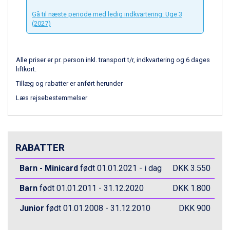
Fieberbrunn fra DKK 6.145
Wagrain fra DKK 4.645
Gå til næste periode med ledig indkvartering: Uge 3
Ischgl fra DKK 7.095
(2027)
St. Anton fra DKK 7.245
Zell am See fra DKK 4.095
Livigno fra DKK 4.145
Alle priser er pr. person inkl. transport t/r, indkvartering og 6 dages
Canazei fra DKK 4.745
liftkort.
Ponte di Legno fra DKK 4.745
Tillæg og rabatter er anført herunder
Alleghe fra DKK 5.595
Læs rejsebestemmelser
Bad Gastein fra DKK 4.195
Sauze dOulx fra DKK 4.045
Arabba fra DKK 7.045
La Thuile fra DKK 4.595
RABATTER
Val Thorens fra DKK 5.395
Cervinia fra DKK 5.295
Barn - Minicard
født 01.01.2021 - i dag
DKK 3.550
Bad Hofgastein fra DKK 5.495
Passo Tonale fra DKK 3.795
Barn
født 01.01.2011 - 31.12.2020
DKK 1.800
Saalbach fra DKK 5.945
Sölden fra DKK 8.445
Junior
født 01.01.2008 - 31.12.2010
DKK 900
Champoluc fra DKK 3.795
Sestriere fra DKK 4.395