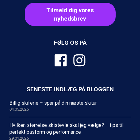
Champoluc fra DKK 3.795
Tilmeld dig vores
Sestriere fra DKK 4.395
Fieberbrunn fra DKK 6.145
nyhedsbrev
Wagrain fra DKK 4.645
Ischgl fra DKK 7.095
St. Anton fra DKK 7.245
FØLG OS PÅ
Zell am See fra DKK 4.095
Livigno fra DKK 4.145
Canazei fra DKK 4.745
Ponte di Legno fra DKK 4.745
Alleghe fra DKK 5.595
Bad Gastein fra DKK 4.195
Sauze dOulx fra DKK 4.045
SENESTE INDLÆG PÅ BLOGGEN
Arabba fra DKK 7.045
La Thuile fra DKK 4.595
Billig skiferie – spar på din næste skitur
Val Thorens fra DKK 5.395
04.05.2026
Cervinia fra DKK 5.295
Bad Hofgastein fra DKK 5.495
Hvilken størrelse skistøvle skal jeg vælge? – tips til
Passo Tonale fra DKK 3.795
perfekt pasform og performance
Saalbach fra DKK 5.945
29.01.2026