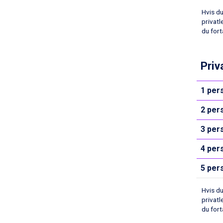
La Thuile fra DKK 4.595
Val Thorens fra DKK 5.395
Hvis du
Cervinia fra DKK 5.295
privatl
du fort
Sölden fra DKK 8.445
Bad Hofgastein fra DKK 5.495
Passo Tonale fra DKK 3.795
Priv
Saalbach fra DKK 5.945
Champoluc fra DKK 3.795
Sestriere fra DKK 4.395
1 per
Wagrain fra DKK 4.645
Ischgl fra DKK 7.095
2 per
Fieberbrunn fra DKK 6.145
3 per
St. Anton fra DKK 7.245
Zell am See fra DKK 4.095
4 per
Canazei fra DKK 4.745
Livigno fra DKK 4.145
5 per
Ponte di Legno fra DKK 4.745
Bad Gastein fra DKK 4.195
Hvis du
Alleghe fra DKK 5.595
privatl
Arabba fra DKK 7.045
du fort
Sauze dOulx fra DKK 4.045