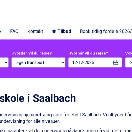
o
FAQ
Kontakt
Tilbud
Book tidlig fordele 2026
Hvordan vil du rejse?
Hvornår vil du rejse?
Vo
skole i Saalbach
dervisning hjemmefra og spar ferietid I
Saalbach
. Vi tilbyder bå
ndervisning for alle niveauer.
ikke garantere, at der undervises på dansk, men så vidt det er mul