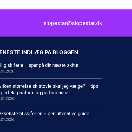
slopestar@slopestar.dk
ENESTE INDLÆG PÅ BLOGGEN
llig skiferie – spar på din næste skitur
.05.2026
ilken størrelse skistøvle skal jeg vælge? – tips
il perfekt pasform og performance
.01.2026
kkeliste til skiferien – den ultimative guide
.01.2026