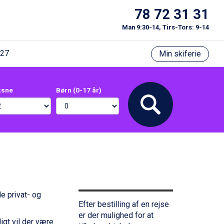
78 72 31 31
Man 9:30-14, Tirs-Tors: 9-14
/27
Min skiferie
ksne
Børn (0-17 år)
de privat- og
Efter bestilling af en rejse
er der mulighed for at
igt vil der være