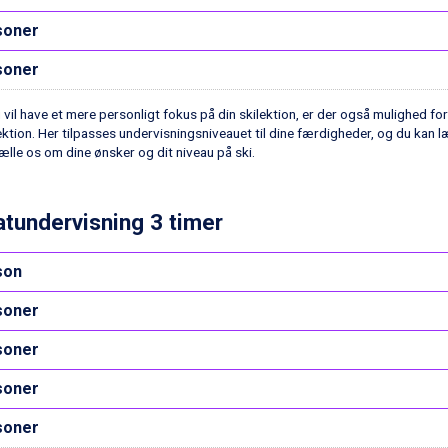
soner
soner
 vil have et mere personligt fokus på din skilektion, er der også mulighed for
ektion. Her tilpasses undervisningsniveauet til dine færdigheder, og du kan l
ælle os om dine ønsker og dit niveau på ski.
atundervisning 3 timer
son
soner
soner
soner
soner