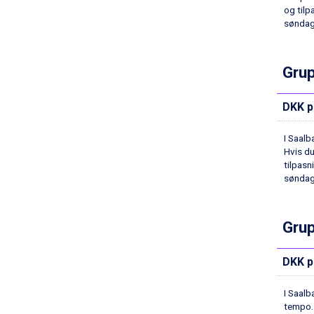
Sölden fra DKK 8.445
og tilp
Bad Hofgastein fra DKK 5.495
søndag
Passo Tonale fra DKK 3.795
Saalbach fra DKK 5.945
Champoluc fra DKK 3.795
Grup
Sestriere fra DKK 4.395
Wagrain fra DKK 4.645
DKK p
Ischgl fra DKK 7.095
Fieberbrunn fra DKK 6.145
I Saalb
St. Anton fra DKK 7.245
Hvis du
Zell am See fra DKK 4.095
tilpasn
Canazei fra DKK 4.745
søndag
Livigno fra DKK 4.145
Ponte di Legno fra DKK 4.745
Bad Gastein fra DKK 4.195
Grup
Alleghe fra DKK 5.595
Arabba fra DKK 7.045
DKK p
Sauze dOulx fra DKK 4.045
La Thuile fra DKK 4.595
I Saalb
Val Thorens fra DKK 5.395
tempo. 