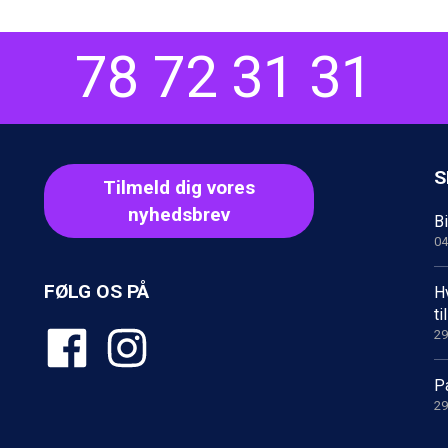
78 72 31 31
S
Tilmeld dig vores
nyhedsbrev
Bi
04
FØLG OS PÅ
Hv
t
29
Pa
29