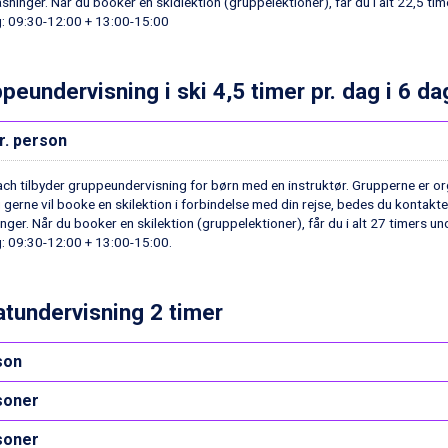
asninger. Når du booker en skidlektion (gruppelektioner), får du i alt 22,5 tim
: 09:30-12:00 + 13:00-15:00
peundervisning i ski 4,5 timer pr. dag i 6 da
r. person
ach tilbyder gruppeundervisning for børn med en instruktør. Grupperne er org
 gerne vil booke en skilektion i forbindelse med din rejse, bedes du kontakt
inger. Når du booker en skilektion (gruppelektioner), får du i alt 27 timers un
: 09:30-12:00 + 13:00-15:00.
atundervisning 2 timer
son
soner
soner