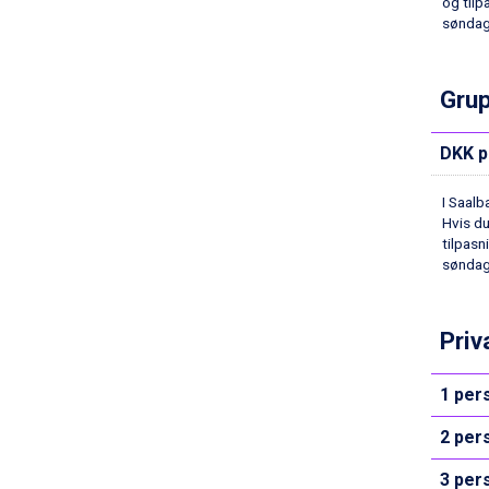
og tilp
Cervinia fra DKK 5.295
søndag
Sölden fra DKK 8.445
Bad Hofgastein fra DKK 5.495
Passo Tonale fra DKK 3.795
Grup
Saalbach fra DKK 5.945
Champoluc fra DKK 3.795
DKK p
Sestriere fra DKK 4.395
Wagrain fra DKK 4.645
I Saalb
Ischgl fra DKK 7.095
Hvis du
Fieberbrunn fra DKK 6.145
tilpasn
St. Anton fra DKK 7.245
søndag
Zell am See fra DKK 4.095
Canazei fra DKK 4.745
Livigno fra DKK 4.145
Priv
Ponte di Legno fra DKK 4.745
Bad Gastein fra DKK 4.195
1 per
Alleghe fra DKK 5.595
Arabba fra DKK 7.045
2 per
Sauze dOulx fra DKK 4.045
La Thuile fra DKK 4.595
3 per