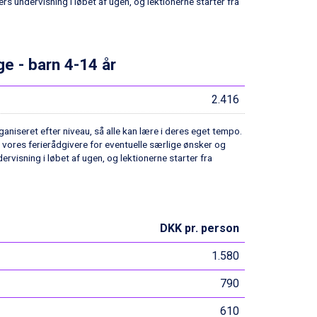
ers undervisning i løbet af ugen, og lektionerne starter fra
ge - barn 4-14 år
2.416
aniseret efter niveau, så alle kan lære i deres eget tempo.
e vores ferierådgivere for eventuelle særlige ønsker og
dervisning i løbet af ugen, og lektionerne starter fra
DKK pr. person
1.580
790
610