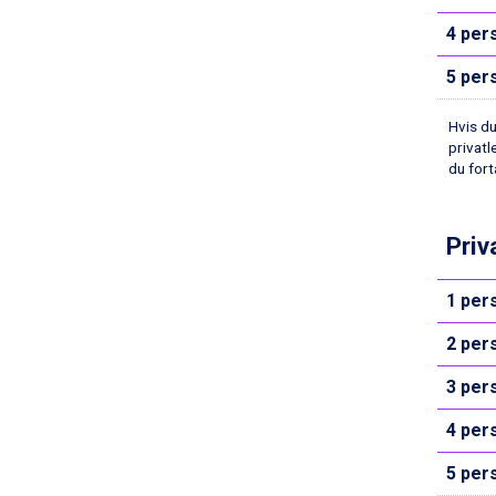
Val Thorens fra DKK 5.395
Cervinia fra DKK 5.295
4 per
Sölden fra DKK 8.445
5 per
Bad Hofgastein fra DKK 5.495
Passo Tonale fra DKK 3.795
Hvis du
Saalbach fra DKK 5.945
privatl
Champoluc fra DKK 3.795
du fort
Sestriere fra DKK 4.395
Wagrain fra DKK 4.645
Ischgl fra DKK 7.095
Priv
Fieberbrunn fra DKK 6.145
St. Anton fra DKK 7.245
1 per
Zell am See fra DKK 4.095
Canazei fra DKK 4.745
2 per
Livigno fra DKK 4.145
Ponte di Legno fra DKK 4.745
3 per
Bad Gastein fra DKK 4.195
Alleghe fra DKK 5.595
4 per
Arabba fra DKK 7.045
Sauze dOulx fra DKK 4.045
5 per