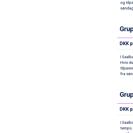
Cervinia fra DKK 5.295
og tilp
Sölden fra DKK 8.445
søndag
Bad Hofgastein fra DKK 5.495
Passo Tonale fra DKK 3.795
Saalbach fra DKK 5.945
Grup
Champoluc fra DKK 3.795
Sestriere fra DKK 4.395
DKK p
Wagrain fra DKK 4.645
Ischgl fra DKK 7.095
I Saalb
Fieberbrunn fra DKK 6.145
Hvis du
St. Anton fra DKK 7.245
tilpasn
Zell am See fra DKK 4.095
fra sø
Canazei fra DKK 4.745
Livigno fra DKK 4.145
Ponte di Legno fra DKK 4.745
Grup
Bad Gastein fra DKK 4.195
Alleghe fra DKK 5.595
DKK p
Arabba fra DKK 7.045
Sauze dOulx fra DKK 4.045
I Saalb
La Thuile fra DKK 4.595
tempo. 
Val Thorens fra DKK 5.395