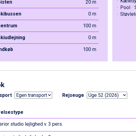
Kæledyr
pisten
20 m
Pool
 skibussen
0 m
Støvlet
 centrum
100 m
skiudlejning
0 m
indkøb
100 m
ok
sport
Rejseuge
elsestype
rior studio lejlighed v. 3 pers.