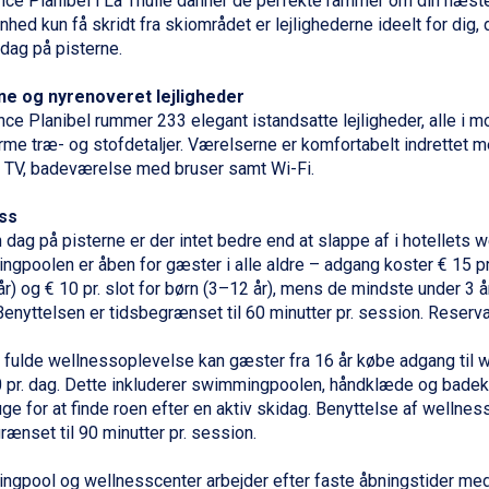
ce Planibel i La Thuile danner de perfekte rammer om din næste
nhed kun få skridt fra skiområdet er lejlighederne ideelt for dig, 
dag på pisterne.
e og nyrenoveret lejligheder
ce Planibel rummer 233 elegant istandsatte lejligheder, alle i m
me træ- og stofdetaljer. Værelserne er komfortabelt indrettet m
 TV, badeværelse med bruser samt Wi-Fi.
ss
 dag på pisterne er der intet bedre end at slappe af i hotellets we
gpoolen er åben for gæster i alle aldre – adgang koster € 15 pr
år) og € 10 pr. slot for
børn
(3–12 år), mens de mindste under 3 
 Benyttelsen er tidsbegrænset til 60 minutter pr. session. Reserv
 fulde wellnessoplevelse kan gæster fra 16 år købe adgang til 
0 pr. dag. Dette inkluderer swimmingpoolen, håndklæde og badek
uge for at finde roen efter en aktiv skidag. Benyttelse af wellnes
rænset til 90 minutter pr. session.
gpool og wellnesscenter arbejder efter faste åbningstider me