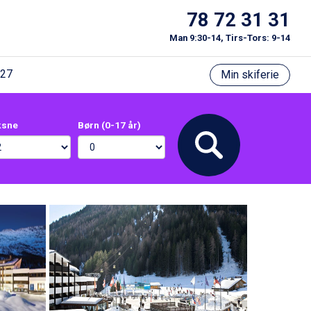
78 72 31 31
Man 9:30-14, Tirs-Tors: 9-14
/27
Min skiferie
ksne
Børn (0-17 år)