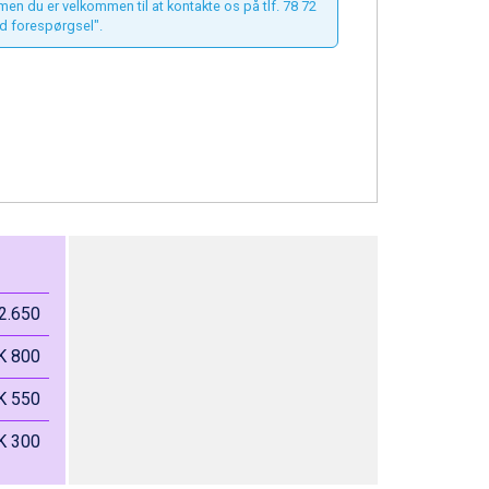
 men du er velkommen til at kontakte os på tlf. 78 72
d forespørgsel".
2.650
K 800
K 550
K 300