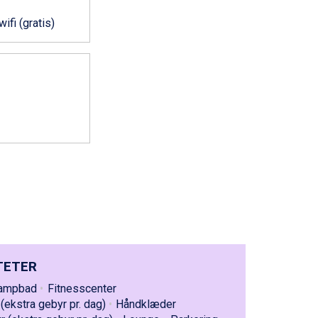
ifi (gratis)
TETER
ampbad
Fitnesscenter
(ekstra gebyr pr. dag)
Håndklæder