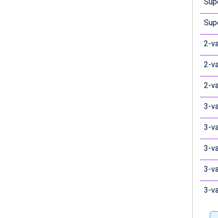
Passo Tonale fra DKK 3.795
Supe
Saalbach fra DKK 5.945
Sölden fra DKK 8.445
Supe
Champoluc fra DKK 3.795
2-væ
Sestriere fra DKK 4.395
Wagrain fra DKK 4.645
2-væ
Ischgl fra DKK 7.095
Fieberbrunn fra DKK 6.145
2-væ
St. Anton fra DKK 7.245
Zell am See fra DKK 4.095
3-væ
Canazei fra DKK 4.745
Livigno fra DKK 4.145
3-væ
Ponte di Legno fra DKK 4.745
Sauze dOulx fra DKK 4.045
3-væ
Alleghe fra DKK 5.595
Bad Gastein fra DKK 4.195
3-væ
Arabba fra DKK 7.045
La Thuile fra DKK 4.595
3-væ
Val Thorens fra DKK 5.395
Cervinia fra DKK 5.295
Bad Hofgastein fra DKK 5.495