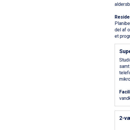
Sölden fra DKK 8.445
alders
Champoluc fra DKK 3.795
Sestriere fra DKK 4.395
Residen
Wagrain fra DKK 4.645
Planibe
Ischgl fra DKK 7.095
del af 
Fieberbrunn fra DKK 6.145
et prog
St. Anton fra DKK 7.245
Zell am See fra DKK 4.095
Supe
Canazei fra DKK 4.745
Livigno fra DKK 4.145
Studi
Ponte di Legno fra DKK 4.745
samt 
Sauze dOulx fra DKK 4.045
telef
Alleghe fra DKK 5.595
mikro
Bad Gastein fra DKK 4.195
Arabba fra DKK 7.045
Facil
La Thuile fra DKK 4.595
vandk
Val Thorens fra DKK 5.395
Cervinia fra DKK 5.295
Bad Hofgastein fra DKK 5.495
2-væ
Passo Tonale fra DKK 3.795
Saalbach fra DKK 5.945