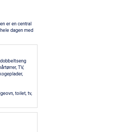
en er en central
e hele dagen med
n dobbeltseng
rtørrer, TV,
kogeplader,
eovn, toilet, tv,