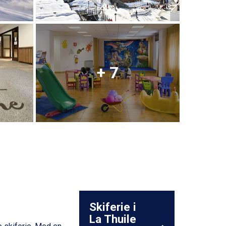
+ 7
Skiferie i
La Thuile