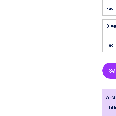
Sölden fra DKK 8.445
Facil
Champoluc fra DKK 3.795
Sestriere fra DKK 4.395
Wagrain fra DKK 4.645
3-væ
Ischgl fra DKK 7.095
Fieberbrunn fra DKK 6.145
St. Anton fra DKK 7.245
Zell am See fra DKK 4.095
Facil
Canazei fra DKK 4.745
Livigno fra DKK 4.145
Ponte di Legno fra DKK 4.745
Sauze dOulx fra DKK 4.045
Sø
Alleghe fra DKK 5.595
Bad Gastein fra DKK 4.195
Arabba fra DKK 7.045
La Thuile fra DKK 4.595
Val Thorens fra DKK 5.395
AFS
Cervinia fra DKK 5.295
Bad Hofgastein fra DKK 5.495
Til 
Passo Tonale fra DKK 3.795