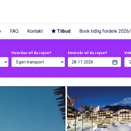
o
FAQ
Kontakt
Tilbud
Book tidlig fordele 2026
Hvordan vil du rejse?
Hvornår vil du rejse?
Vo