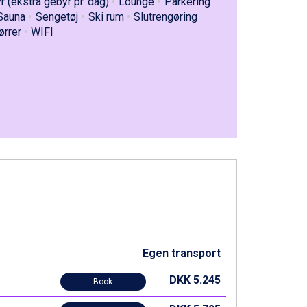
 (ekstra gebyr pr. dag)
Lounge
Parkering
Sauna
Sengetøj
Ski rum
Slutrengøring
ørrer
WIFI
Egen transport
DKK 5.245
Book