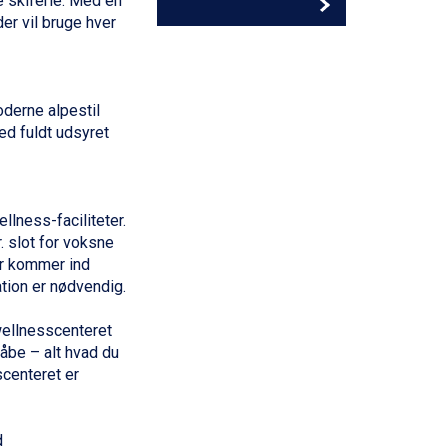
 skiferie. Med en
der vil bruge hver
oderne alpestil
ed fuldt udsyret
llness-faciliteter.
. slot for voksne
år kommer ind
ation er nødvendig.
wellnesscenteret
åbe – alt hvad du
scenteret er
d