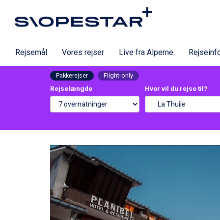
Rejsemål
Vores rejser
Live fra Alperne
Rejseinf
Pakkerejser
Flight-only
Rejselængde
Hvor vil du rejse til?