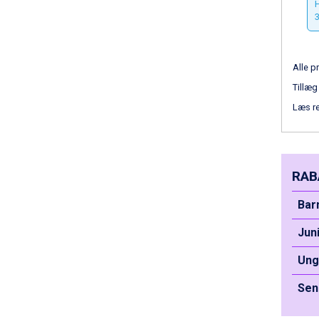
H
Passo Tonale fra DKK 3.795
3
Saalbach fra DKK 5.945
Sölden fra DKK 8.445
Champoluc fra DKK 3.795
Alle pr
Sestriere fra DKK 4.395
Tillæg
Wagrain fra DKK 4.645
Ischgl fra DKK 7.095
Læs r
Fieberbrunn fra DKK 6.145
St. Anton fra DKK 7.245
Zell am See fra DKK 4.095
Canazei fra DKK 4.745
RAB
Livigno fra DKK 4.145
Ponte di Legno fra DKK 4.745
Bar
Sauze dOulx fra DKK 4.045
Alleghe fra DKK 5.595
Jun
Bad Gastein fra DKK 4.195
Un
Arabba fra DKK 7.045
La Thuile fra DKK 4.595
Sen
Val Thorens fra DKK 5.395
Cervinia fra DKK 5.295