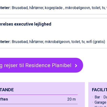
iteter:
Brusebad, hårtørrer, kogeplade , mikrobølgeovn, toilet, tv, w
relses executive lejlighed
iteter:
Brusebad, hårtørrer, mikrobølgeovn, toilet, tv, wifi (gratis)
g rejser til Residence Planibel
TANDE
FACILI
Bar
D
liften
20 m
Garage 