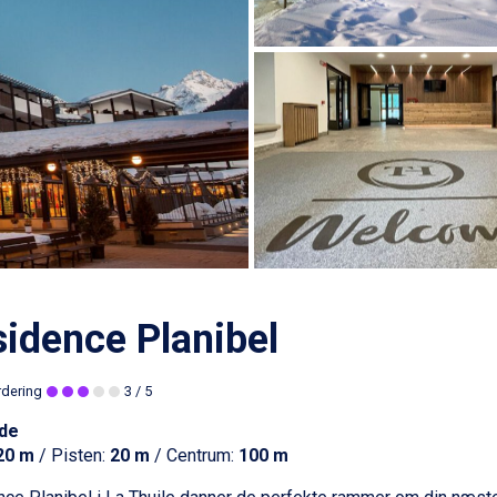
idence Planibel
rdering
3
/ 5
de
20 m
/ Pisten:
20 m
/ Centrum:
100 m