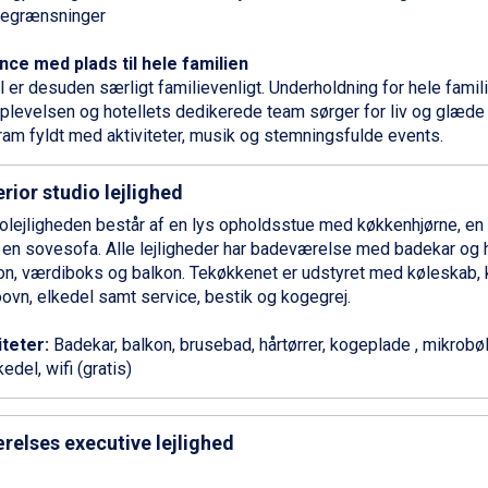
begrænsninger
ce med plads til hele familien
l er desuden særligt familievenligt. Underholdning for hele famili
oplevelsen og hotellets dedikerede team sørger for liv og glæd
ram fyldt med aktiviteter, musik og stemningsfulde events.
rior studio lejlighed
olejligheden består af en lys opholdsstue med køkkenhjørne, e
en sovesofa. Alle lejligheder har badeværelse med badekar og hå
on, værdiboks og balkon. Tekøkkenet er udstyret med køleskab, 
ovn, elkedel samt service, bestik og kogegrej.
iteter:
Badekar, balkon, brusebad, hårtørrer, kogeplade , mikrobølg
edel, wifi (gratis)
relses executive lejlighed