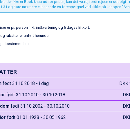
vis der ikke er Book-knap ud for prisen, kan det være, fordi rejsen er udsolgt -
1 31 og høre nærmere eller sende en forespørgsel ved klikke på knappen "Sen
iser er pr. person inkl. indkvartering og 6 dages liftkort.
 og rabatter er anført herunder
ejsebestemmelser
ATTER
n
født 31.10.2018 - i dag
DKK 
ior
født 31.10.2010 - 30.10.2018
DK
gdom
født 31.10.2002 - 30.10.2010
DK
ior
født 01.01.1928 - 30.05.1962
DK