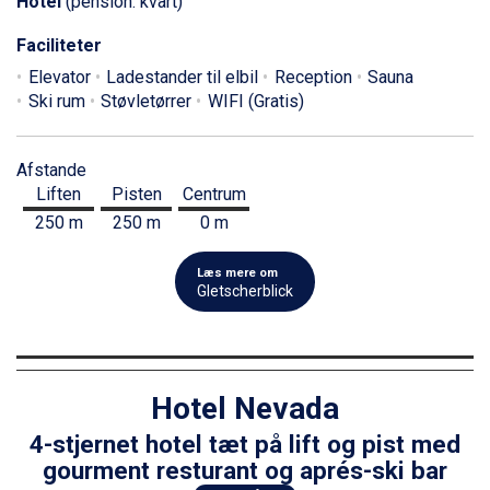
Hotel
(pension: kvart)
Faciliteter
Elevator
Ladestander til elbil
Reception
Sauna
Ski rum
Støvletørrer
WIFI (Gratis)
Afstande
Liften
Pisten
Centrum
250 m
250 m
0 m
Læs mere om
Gletscherblick
Hotel Nevada
4-stjernet hotel tæt på lift og pist med
gourment resturant og aprés-ski bar