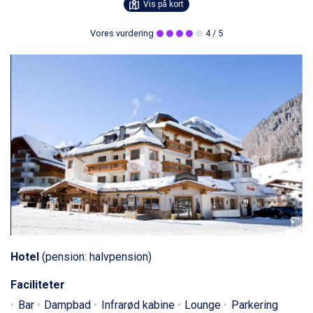
Vis på kort
Vores vurdering
4
/ 5
Hotel
(pension: halvpension)
Faciliteter
Bar
Dampbad
Infrarød kabine
Lounge
Parkering