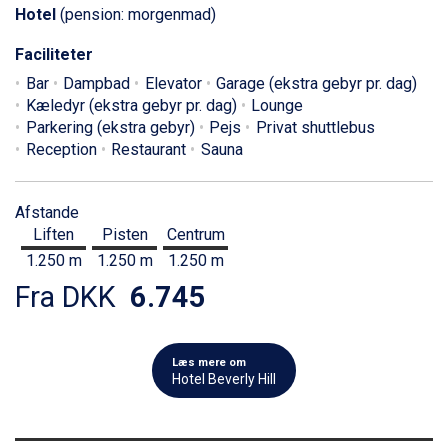
Hotel
(pension: morgenmad)
Faciliteter
Bar
Dampbad
Elevator
Garage (ekstra gebyr pr. dag)
Kæledyr (ekstra gebyr pr. dag)
Lounge
Parkering (ekstra gebyr)
Pejs
Privat shuttlebus
Reception
Restaurant
Sauna
Afstande
Liften
Pisten
Centrum
1.250 m
1.250 m
1.250 m
Fra DKK
6.745
Læs mere om
Hotel Beverly Hill