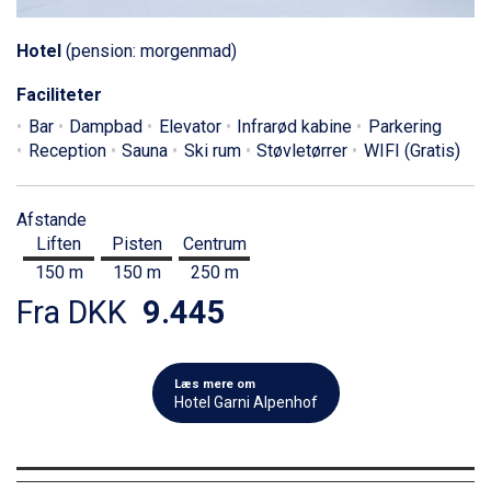
Hotel
(pension: morgenmad)
Faciliteter
Bar
Dampbad
Elevator
Infrarød kabine
Parkering
Reception
Sauna
Ski rum
Støvletørrer
WIFI (Gratis)
Afstande
Liften
Pisten
Centrum
150 m
150 m
250 m
Fra DKK
9.445
Læs mere om
Hotel Garni Alpenhof