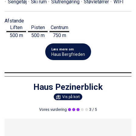
Sengetøj
Ski rum
Slutrengøring
Støvletørrer
WIFI
Afstande
Liften
Pisten
Centrum
500 m
500 m
750 m
Læs mere om
Haus Bergfrieden
Haus Pezinerblick
Vis på kort
Vores vurdering
3
/ 5