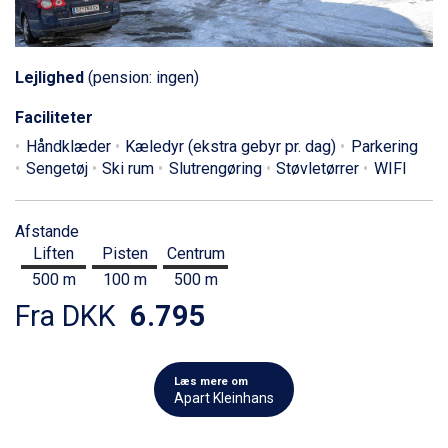
Lejlighed
(pension: ingen)
Faciliteter
Håndklæder
Kæledyr (ekstra gebyr pr. dag)
Parkering
Sengetøj
Ski rum
Slutrengøring
Støvletørrer
WIFI
Afstande
Liften
Pisten
Centrum
500 m
100 m
500 m
Fra DKK
6.795
Læs mere om
Apart Kleinhans