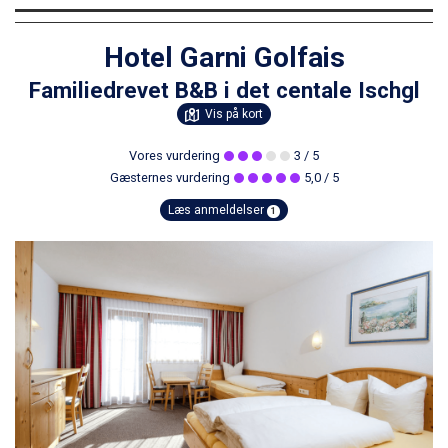
Hotel Garni Golfais
Familiedrevet B&B i det centale Ischgl
Vis på kort
Vores vurdering
3
/ 5
Gæsternes vurdering
5,0
/ 5
Læs anmeldelser
1