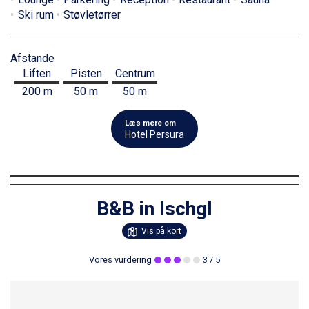
Ski rum
Støvletørrer
Afstande
Liften
Pisten
Centrum
200 m
50 m
50 m
Læs mere om
Hotel Persura
B&B in Ischgl
Vis på kort
Vores vurdering
3
/ 5