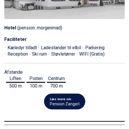
Hotel
(pension: morgenmad)
Faciliteter
Kæledyr tilladt
Ladestander til elbil
Parkering
Reception
Ski rum
Støvletørrer
WIFI (Gratis)
Afstande
Liften
Pisten
Centrum
500 m
100 m
700 m
Læs mere om
Pension Zangerl