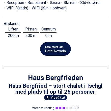
Reception
Restaurant
Sauna
Ski rum
Støvletørrer
WIFI (Gratis)
WIFI (Kun i lobbyen)
Afstande
Liften
Pisten
Centrum
200 m
200 m
0 m
Læs mere om
Hotel Nevada
Haus Bergfrieden
Haus Bergfried – stort chalet i Ischgl
med plads til op til 26 personer.
Vis på kort
Vores vurdering
3
/ 5