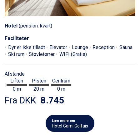
Hotel
(pension: kvart)
Faciliteter
Dyr er ikke tilladt
Elevator
Lounge
Reception
Sauna
Ski rum
Støvletørrer
WIFI (Gratis)
Afstande
Liften
Pisten
Centrum
0 m
20 m
0 m
Fra DKK
8.745
Læs mere om
Hotel Garni Golfais