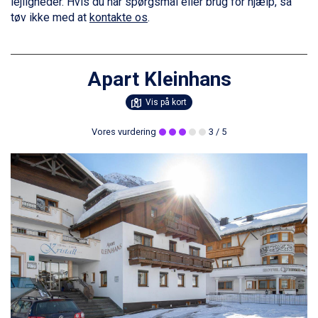
lejligheder. Hvis du har spørgsmål eller brug for hjælp, så
tøv ikke med at
kontakte os
.
Apart Kleinhans
Vis på kort
Vores vurdering
3
/ 5