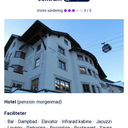
Vores vurdering
3
/ 5
Hotel
(pension: morgenmad)
Faciliteter
Bar
Dampbad
Elevator
Infrarød kabine
Jacuzzi
Lounge
Parkering
Reception
Restaurant
Sauna