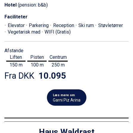
Hotel
(pension: b&b)
Faciliteter
Elevator
Parkering
Reception
Ski rum
Støvletørrer
Vegetarisk mad
WIFI (Gratis)
Afstande
Liften
Pisten
Centrum
150 m
100 m
250 m
Fra DKK
10.095
Læs mere om
Garni Piz Arina
Haus Waldrast