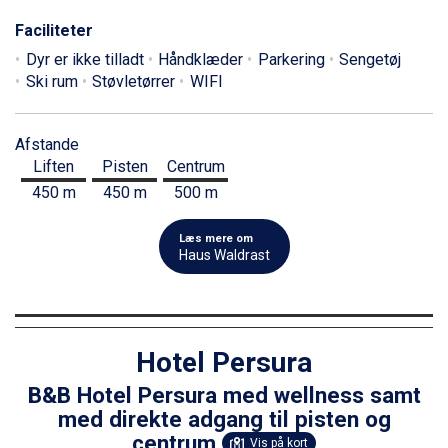
Faciliteter
Dyr er ikke tilladt
Håndklæder
Parkering
Sengetøj
Ski rum
Støvletørrer
WIFI
Afstande
Liften
Pisten
Centrum
450 m
450 m
500 m
Læs mere om
Haus Waldrast
Hotel Persura
B&B Hotel Persura med wellness samt
med direkte adgang til pisten og
centrum
Vis på kort