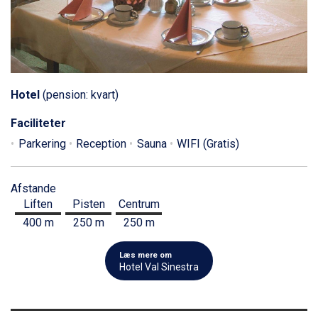
Hotel
(pension: kvart)
Faciliteter
Parkering
Reception
Sauna
WIFI (Gratis)
Afstande
Liften
Pisten
Centrum
400 m
250 m
250 m
Læs mere om
Hotel Val Sinestra