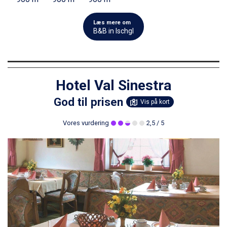
Læs mere om
B&B in Ischgl
Hotel Val Sinestra
God til prisen
Vis på kort
Vores vurdering
2,5
/ 5