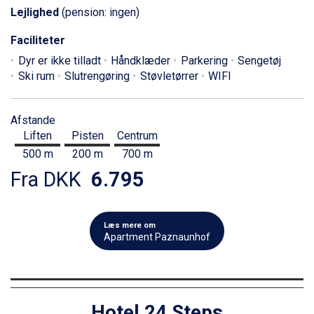
Lejlighed
(pension: ingen)
Faciliteter
Dyr er ikke tilladt
Håndklæder
Parkering
Sengetøj
Ski rum
Slutrengøring
Støvletørrer
WIFI
Afstande
Liften
Pisten
Centrum
500 m
200 m
700 m
Fra DKK
6.795
Læs mere om
Apartment Paznaunhof
Hotel 24 Steps