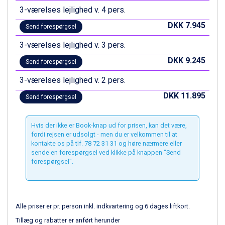
St. Anton fra DKK 7.245
3-værelses lejlighed v. 4 pers.
Zell am See fra DKK 4.095
DKK 7.945
Canazei fra DKK 4.745
Send forespørgsel
Livigno fra DKK 4.145
3-værelses lejlighed v. 3 pers.
Ponte di Legno fra DKK 4.745
Bad Gastein fra DKK 4.195
DKK 9.245
Send forespørgsel
Alleghe fra DKK 5.595
3-værelses lejlighed v. 2 pers.
Arabba fra DKK 7.045
Sauze dOulx fra DKK 4.045
DKK 11.895
Send forespørgsel
La Thuile fra DKK 4.595
Val Thorens fra DKK 5.395
Hvis der ikke er Book-knap ud for prisen, kan det være,
Cervinia fra DKK 5.295
fordi rejsen er udsolgt - men du er velkommen til at
Saalbach fra DKK 5.945
kontakte os på tlf. 78 72 31 31 og høre nærmere eller
Sölden fra DKK 8.445
sende en forespørgsel ved klikke på knappen "Send
Bad Hofgastein fra DKK 5.495
forespørgsel".
Passo Tonale fra DKK 3.795
Champoluc fra DKK 3.795
Sestriere fra DKK 4.395
Fieberbrunn fra DKK 6.145
Alle priser er pr. person inkl. indkvartering og 6 dages liftkort.
Wagrain fra DKK 4.645
Tillæg og rabatter er anført herunder