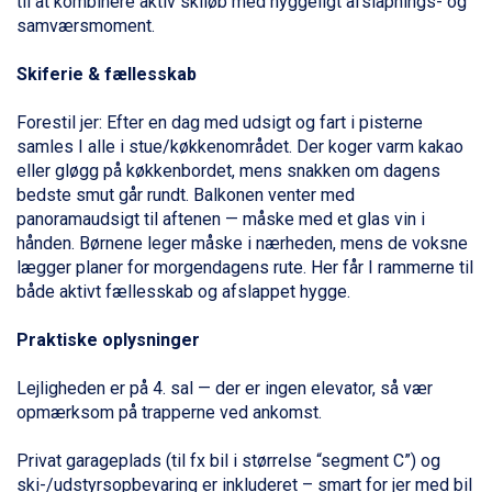
til at kombinere aktiv skiløb med hyggeligt afslapnings- og
Livigno fra DKK 4.145
samværsmoment.
Ponte di Legno fra DKK 4.745
Bad Gastein fra DKK 4.195
Skiferie & fællesskab
Alleghe fra DKK 5.595
Arabba fra DKK 7.045
Forestil jer: Efter en dag med udsigt og fart i pisterne
Sauze dOulx fra DKK 4.045
samles I alle i stue/køkkenområdet. Der koger varm kakao
La Thuile fra DKK 4.595
eller gløgg på køkken­bordet, mens snakken om dagens
Val Thorens fra DKK 5.395
bedste smut går rundt. Balkonen venter med
Cervinia fra DKK 5.295
panoramaudsigt til aftenen — måske med et glas vin i
Saalbach fra DKK 5.945
hånden. Børnene leger måske i nærheden, mens de voksne
Sölden fra DKK 8.445
lægger planer for morgendagens rute. Her får I rammerne til
Bad Hofgastein fra DKK 5.495
både aktivt fællesskab og afslappet hygge.
Passo Tonale fra DKK 3.795
Champoluc fra DKK 3.795
Praktiske oplysninger
Sestriere fra DKK 4.395
Fieberbrunn fra DKK 6.145
Lejligheden er på 4. sal — der er ingen elevator, så vær
Wagrain fra DKK 4.645
opmærksom på trapperne ved ankomst.
Ischgl fra DKK 7.095
St. Anton fra DKK 7.245
Privat garageplads (til fx bil i størrelse “segment C”) og
Zell am See fra DKK 4.095
ski-/udstyrsopbevaring er inkluderet – smart for jer med bil