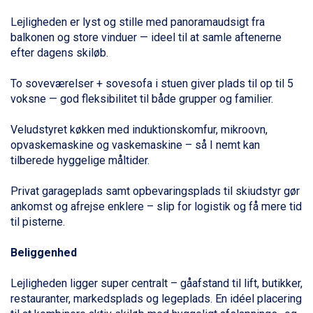
Livigno fra DKK 4.145
Ponte di Legno fra DKK 4.745
Lejligheden er lyst og stille med panoramaudsigt fra
Bad Gastein fra DKK 4.195
balkonen og store vinduer — ideel til at samle aftenerne
Alleghe fra DKK 5.595
efter dagens skiløb.
Arabba fra DKK 7.045
Sauze dOulx fra DKK 4.045
To soveværelser + sovesofa i stuen giver plads til op til 5
La Thuile fra DKK 4.595
voksne — god fleksibilitet til både
grupper
og
familier
.
Val Thorens fra DKK 5.395
Cervinia fra DKK 5.295
Veludstyret køkken med induktionskomfur, mikroovn,
Saalbach fra DKK 5.945
opvaskemaskine og vaskemaskine – så I nemt kan
Sölden fra DKK 8.445
tilberede hyggelige måltider.
Bad Hofgastein fra DKK 5.495
Passo Tonale fra DKK 3.795
Privat garageplads samt opbevaringsplads til skiudstyr gør
Champoluc fra DKK 3.795
ankomst og afrejse enklere – slip for logistik og få mere tid
Sestriere fra DKK 4.395
til pisterne.
Fieberbrunn fra DKK 6.145
Wagrain fra DKK 4.645
Beliggenhed
Ischgl fra DKK 7.095
St. Anton fra DKK 7.245
Lejligheden ligger super centralt – gåafstand til lift, butikker,
Zell am See fra DKK 4.095
restauranter, markedsplads og legeplads. En idéel placering
Canazei fra DKK 4.745