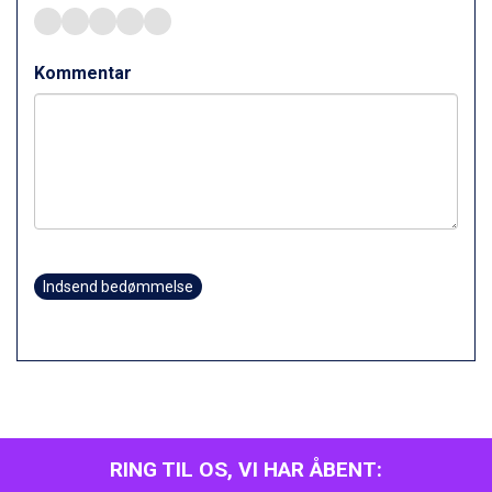
Wagrain fra DKK 4.645
Ischgl fra DKK 7.095
St. Anton fra DKK 7.245
Kommentar
Zell am See fra DKK 4.095
Canazei fra DKK 4.745
Livigno fra DKK 4.145
Ponte di Legno fra DKK 4.745
Bad Gastein fra DKK 4.195
Alleghe fra DKK 5.595
Arabba fra DKK 7.045
Sauze dOulx fra DKK 4.045
La Thuile fra DKK 4.595
Indsend bedømmelse
Val Thorens fra DKK 5.395
Cervinia fra DKK 5.295
Saalbach fra DKK 5.945
Sölden fra DKK 8.445
Bad Hofgastein fra DKK 5.495
Passo Tonale fra DKK 3.795
Champoluc fra DKK 3.795
RING TIL OS, VI HAR ÅBENT:
Sestriere fra DKK 4.395