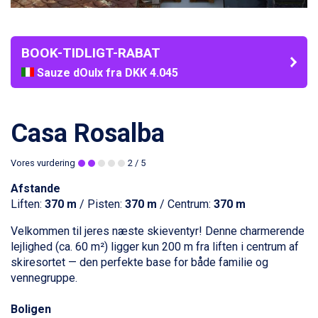
BOOK-TIDLIGT-RABAT
Sauze dOulx fra DKK 4.045
La Thuile fra DKK 4.595
Val Thorens fra DKK 5.395
Cervinia fra DKK 5.295
Casa Rosalba
Saalbach fra DKK 5.945
Sölden fra DKK 8.445
Vores vurdering
2
/ 5
Bad Hofgastein fra DKK 5.495
Passo Tonale fra DKK 3.795
Afstande
Champoluc fra DKK 3.795
Liften:
370 m
/ Pisten:
370 m
/ Centrum:
370 m
Sestriere fra DKK 4.395
Fieberbrunn fra DKK 6.145
Velkommen til jeres næste skieventyr! Denne charmerende
Wagrain fra DKK 4.645
lejlighed (ca. 60 m²) ligger kun 200 m fra liften i centrum af
Ischgl fra DKK 7.095
skiresortet — den perfekte base for både
familie
og
St. Anton fra DKK 7.245
vennegruppe.
Zell am See fra DKK 4.095
Canazei fra DKK 4.745
Boligen