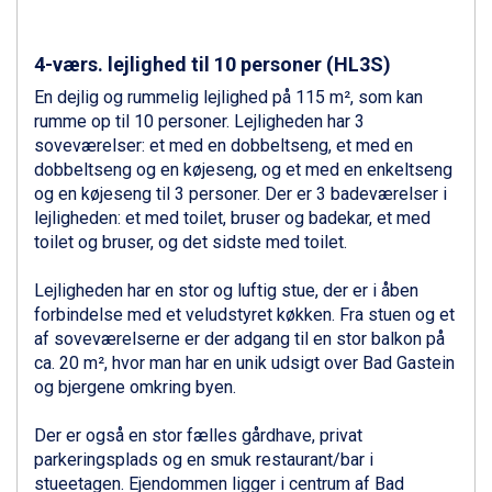
Canazei fra DKK 4.745
Livigno fra DKK 4.145
4-værs. lejlighed til 10 personer (HL3S)
Ponte di Legno fra DKK 4.745
Bad Gastein fra DKK 4.195
En dejlig og rummelig lejlighed på 115 m², som kan
Alleghe fra DKK 5.595
rumme op til 10 personer. Lejligheden har 3
Arabba fra DKK 7.045
soveværelser: et med en dobbeltseng, et med en
Sauze dOulx fra DKK 4.045
dobbeltseng og en køjeseng, og et med en enkeltseng
La Thuile fra DKK 4.595
og en køjeseng til 3 personer. Der er 3 badeværelser i
Val Thorens fra DKK 5.395
lejligheden: et med toilet, bruser og badekar, et med
Cervinia fra DKK 5.295
toilet og bruser, og det sidste med toilet.
Passo Tonale fra DKK 3.795
Saalbach fra DKK 5.945
Lejligheden har en stor og luftig stue, der er i åben
Sölden fra DKK 8.445
forbindelse med et veludstyret køkken. Fra stuen og et
Bad Hofgastein fra DKK 5.495
af soveværelserne er der adgang til en stor balkon på
Champoluc fra DKK 3.795
ca. 20 m², hvor man har en unik udsigt over Bad Gastein
Sestriere fra DKK 4.395
og bjergene omkring byen.
Fieberbrunn fra DKK 6.145
Wagrain fra DKK 4.645
Der er også en stor fælles gårdhave, privat
Ischgl fra DKK 7.095
parkeringsplads og en smuk restaurant/bar i
St. Anton fra DKK 7.245
stueetagen. Ejendommen ligger i centrum af Bad