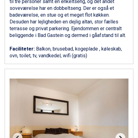
til tre personer samt en enkeltseng, og det andet
Ponte di Legno fra DKK 4.745
soveværelse har en dobbeltseng. Der er også et
Bad Gastein fra DKK 4.195
badeværelse, en stue og et meget flot køkken.
Alleghe fra DKK 5.595
Desuden har lejligheden en dejlig altan, stor fælles
Arabba fra DKK 7.045
terrasse og privat parkering. Ejendommen er centralt
Sauze dOulx fra DKK 4.045
beliggende i Bad Gastein og dermed i gåafstand til alt.
La Thuile fra DKK 4.595
Val Thorens fra DKK 5.395
Faciliteter:
Balkon, brusebad, kogeplade , køleskab,
Cervinia fra DKK 5.295
ovn, toilet, tv, vandkedel, wifi (gratis)
Passo Tonale fra DKK 3.795
Saalbach fra DKK 5.945
Sölden fra DKK 8.445
Bad Hofgastein fra DKK 5.495
Champoluc fra DKK 3.795
Sestriere fra DKK 4.395
Fieberbrunn fra DKK 6.145
Wagrain fra DKK 4.645
Ischgl fra DKK 7.095
St. Anton fra DKK 7.245
Zell am See fra DKK 4.095
Canazei fra DKK 4.745