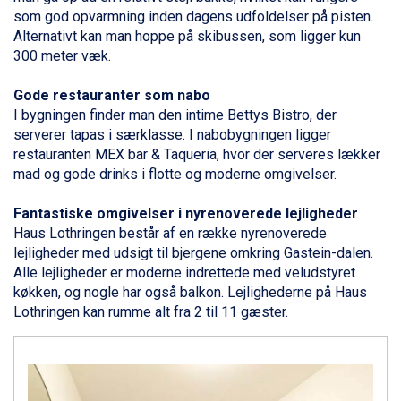
Bad Gastein fra DKK 4.195
som god opvarmning inden dagens udfoldelser på pisten.
Alleghe fra DKK 5.595
Alternativt kan man hoppe på skibussen, som ligger kun
Arabba fra DKK 7.045
300 meter væk.
Sauze dOulx fra DKK 4.045
La Thuile fra DKK 4.595
Gode restauranter som nabo
Val Thorens fra DKK 5.395
I bygningen finder man den intime Bettys Bistro, der
Cervinia fra DKK 5.295
serverer tapas i særklasse. I nabobygningen ligger
Passo Tonale fra DKK 3.795
restauranten MEX bar & Taqueria, hvor der serveres lækker
Saalbach fra DKK 5.945
mad og gode drinks i flotte og moderne omgivelser.
Sölden fra DKK 8.445
Bad Hofgastein fra DKK 5.495
Fantastiske omgivelser i nyrenoverede lejligheder
Champoluc fra DKK 3.795
Haus Lothringen består af en række nyrenoverede
Sestriere fra DKK 4.395
lejligheder med udsigt til bjergene omkring Gastein-dalen.
Fieberbrunn fra DKK 6.145
Alle lejligheder er moderne indrettede med veludstyret
Wagrain fra DKK 4.645
køkken, og nogle har også balkon. Lejlighederne på Haus
Ischgl fra DKK 7.095
Lothringen kan rumme alt fra 2 til 11 gæster.
St. Anton fra DKK 7.245
Zell am See fra DKK 4.095
Canazei fra DKK 4.745
Livigno fra DKK 4.145