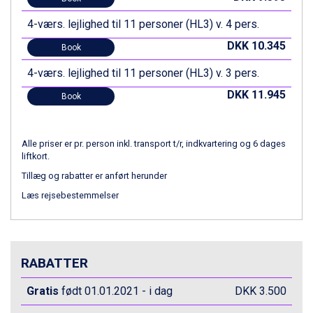
Sestriere fra DKK 4.395
4-værs. lejlighed til 11 personer (HL3) v. 4 pers.
Fieberbrunn fra DKK 6.145
Wagrain fra DKK 4.645
DKK 10.345
Book
Ischgl fra DKK 7.095
St. Anton fra DKK 7.245
4-værs. lejlighed til 11 personer (HL3) v. 3 pers.
Zell am See fra DKK 4.095
DKK 11.945
Book
Canazei fra DKK 4.745
Livigno fra DKK 4.145
Ponte di Legno fra DKK 4.745
Alle priser er pr. person inkl. transport t/r, indkvartering og 6 dages
Bad Gastein fra DKK 4.195
liftkort.
Alleghe fra DKK 5.595
Tillæg og rabatter er anført herunder
Arabba fra DKK 7.045
Sauze dOulx fra DKK 4.045
Læs rejsebestemmelser
La Thuile fra DKK 4.595
Val Thorens fra DKK 5.395
Cervinia fra DKK 5.295
Passo Tonale fra DKK 3.795
RABATTER
Saalbach fra DKK 5.945
Sölden fra DKK 8.445
Gratis
født 01.01.2021 - i dag
DKK 3.500
Bad Hofgastein fra DKK 5.495