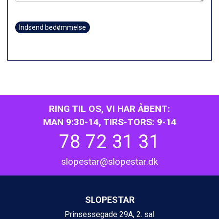
Indsend bedømmelse
RING TIL OS, VI HAR ÅBENT:
MAN 9:30-14, TIRS-TORS: 9-14
78 72 31 31
slopestar@slopestar.dk
SLOPESTAR
Prinsessegade 29A, 2. sal