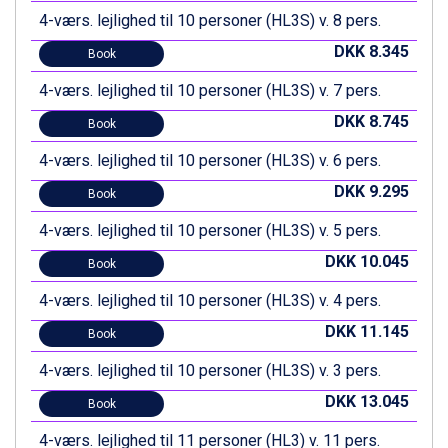
Fieberbrunn fra DKK 6.145
4-værs. lejlighed til 10 personer (HL3S) v. 8 pers.
Wagrain fra DKK 4.645
Ischgl fra DKK 7.095
DKK 8.345
Book
St. Anton fra DKK 7.245
4-værs. lejlighed til 10 personer (HL3S) v. 7 pers.
Zell am See fra DKK 4.095
Canazei fra DKK 4.745
DKK 8.745
Book
Livigno fra DKK 4.145
4-værs. lejlighed til 10 personer (HL3S) v. 6 pers.
Ponte di Legno fra DKK 4.745
Bad Gastein fra DKK 4.195
DKK 9.295
Book
Alleghe fra DKK 5.595
Arabba fra DKK 7.045
4-værs. lejlighed til 10 personer (HL3S) v. 5 pers.
Sauze dOulx fra DKK 4.045
DKK 10.045
Book
La Thuile fra DKK 4.595
Val Thorens fra DKK 5.395
4-værs. lejlighed til 10 personer (HL3S) v. 4 pers.
Cervinia fra DKK 5.295
DKK 11.145
Book
Passo Tonale fra DKK 3.795
Saalbach fra DKK 5.945
4-værs. lejlighed til 10 personer (HL3S) v. 3 pers.
Sölden fra DKK 8.445
DKK 13.045
Bad Hofgastein fra DKK 5.495
Book
Champoluc fra DKK 3.795
4-værs. lejlighed til 11 personer (HL3) v. 11 pers.
Sestriere fra DKK 4.395