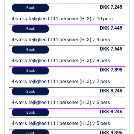
Fieberbrunn fra DKK 6.145
DKK 7.245
Book
Wagrain fra DKK 4.645
4-værs. lejlighed til 11 personer (HL3) v. 10 pers.
Ischgl fra DKK 7.095
St. Anton fra DKK 7.245
DKK 7.445
Book
Zell am See fra DKK 4.095
Canazei fra DKK 4.745
4-værs. lejlighed til 11 personer (HL3) v. 9 pers.
Livigno fra DKK 4.145
DKK 7.645
Book
Ponte di Legno fra DKK 4.745
Bad Gastein fra DKK 4.195
4-værs. lejlighed til 11 personer (HL3) v. 8 pers.
Alleghe fra DKK 5.595
DKK 7.895
Book
Arabba fra DKK 7.045
Sauze dOulx fra DKK 4.045
4-værs. lejlighed til 11 personer (HL3) v. 7 pers.
La Thuile fra DKK 4.595
DKK 8.245
Val Thorens fra DKK 5.395
Book
Cervinia fra DKK 5.295
4-værs. lejlighed til 11 personer (HL3) v. 6 pers.
Passo Tonale fra DKK 3.795
Saalbach fra DKK 5.945
DKK 8.745
Book
Sölden fra DKK 8.445
4-værs. lejlighed til 11 personer (HL3) v. 5 pers.
Bad Hofgastein fra DKK 5.495
Champoluc fra DKK 3.795
DKK 9.395
Book