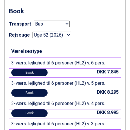
Wagrain fra DKK 4.645
Ischgl fra DKK 7.095
Book
St. Anton fra DKK 7.245
Zell am See fra DKK 4.095
Transport
Canazei fra DKK 4.745
Livigno fra DKK 4.145
Rejseuge
Ponte di Legno fra DKK 4.745
Bad Gastein fra DKK 4.195
Værelsestype
Alleghe fra DKK 5.595
Arabba fra DKK 7.045
3-værs. lejlighed til 6 personer (HL2) v. 6 pers.
Sauze dOulx fra DKK 4.045
La Thuile fra DKK 4.595
DKK 7.845
Book
Val Thorens fra DKK 5.395
3-værs. lejlighed til 6 personer (HL2) v. 5 pers.
Cervinia fra DKK 5.295
Passo Tonale fra DKK 3.795
DKK 8.295
Book
Saalbach fra DKK 5.945
Sölden fra DKK 8.445
3-værs. lejlighed til 6 personer (HL2) v. 4 pers.
Bad Hofgastein fra DKK 5.495
DKK 8.995
Book
Champoluc fra DKK 3.795
Sestriere fra DKK 4.395
3-værs. lejlighed til 6 personer (HL2) v. 3 pers.
Fieberbrunn fra DKK 6.145