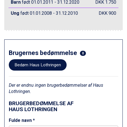
Champoluc fra DKK 3.795
Barn
født 01.01.2011 - 31.12.2020
DKK 1.750
Sestriere fra DKK 4.395
Ung
født 01.01.2008 - 31.12.2010
DKK 900
Fieberbrunn fra DKK 6.145
Wagrain fra DKK 4.645
Ischgl fra DKK 7.095
St. Anton fra DKK 7.245
Zell am See fra DKK 4.095
Canazei fra DKK 4.745
Livigno fra DKK 4.145
Brugernes bedømmelse
0
Ponte di Legno fra DKK 4.745
Bad Gastein fra DKK 4.195
Bedøm Haus Lothringen
Alleghe fra DKK 5.595
Arabba fra DKK 7.045
Der er endnu ingen brugerbedømmelser af Haus
Lothringen.
BRUGERBEDØMMELSE AF
HAUS LOTHRINGEN
Fulde navn *