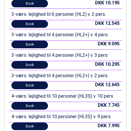
DKK 10.195
Book
Wagrain fra DKK 4.645
Ischgl fra DKK 7.095
3-værs. lejlighed til 6 personer (HL2) v. 2 pers.
St. Anton fra DKK 7.245
DKK 12.545
Zell am See fra DKK 4.095
Book
Canazei fra DKK 4.745
3-værs. lejlighed til 4 personer (HL2+) v. 4 pers.
Livigno fra DKK 4.145
Ponte di Legno fra DKK 4.745
DKK 9.095
Book
Bad Gastein fra DKK 4.195
3-værs. lejlighed til 4 personer (HL2+) v. 3 pers.
Alleghe fra DKK 5.595
Arabba fra DKK 7.045
DKK 10.295
Book
Sauze dOulx fra DKK 4.045
La Thuile fra DKK 4.595
3-værs. lejlighed til 4 personer (HL2+) v. 2 pers.
Val Thorens fra DKK 5.395
DKK 12.645
Book
Cervinia fra DKK 5.295
Passo Tonale fra DKK 3.795
4-værs. lejlighed til 10 personer (HL3S) v. 10 pers.
Saalbach fra DKK 5.945
DKK 7.745
Book
Sölden fra DKK 8.445
Bad Hofgastein fra DKK 5.495
4-værs. lejlighed til 10 personer (HL3S) v. 9 pers.
Champoluc fra DKK 3.795
DKK 7.995
Sestriere fra DKK 4.395
Book