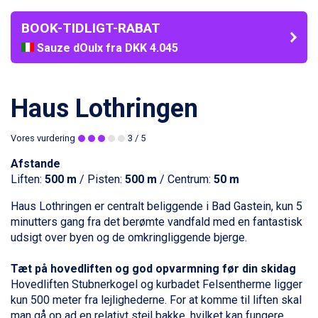
BOOK-TIDLIGT-RABAT
Sauze dOulx fra DKK 4.045
La Thuile fra DKK 4.595
Val Thorens fra DKK 5.395
Cervinia fra DKK 5.295
Haus Lothringen
Passo Tonale fra DKK 3.795
Saalbach fra DKK 5.945
Vores vurdering
3
/ 5
Sölden fra DKK 8.445
Bad Hofgastein fra DKK 5.495
Afstande
Champoluc fra DKK 3.795
Liften:
500 m
/ Pisten:
500 m
/ Centrum:
50 m
Sestriere fra DKK 4.395
Fieberbrunn fra DKK 6.145
Haus Lothringen er centralt beliggende i
Bad Gastein
, kun 5
Wagrain fra DKK 4.645
minutters gang fra det berømte vandfald med en fantastisk
Ischgl fra DKK 7.095
udsigt over byen og de omkringliggende bjerge.
St. Anton fra DKK 7.245
Zell am See fra DKK 4.095
Tæt på hovedliften og god opvarmning før din skidag
Canazei fra DKK 4.745
Hovedliften Stubnerkogel og kurbadet Felsentherme ligger
Livigno fra DKK 4.145
kun 500 meter fra lejlighederne. For at komme til liften skal
Ponte di Legno fra DKK 4.745
man gå op ad en relativt stejl bakke, hvilket kan fungere