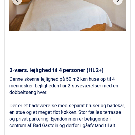
Livigno fra DKK 4.145
Ponte di Legno fra DKK 4.745
Bad Gastein fra DKK 4.195
Alleghe fra DKK 5.595
Arabba fra DKK 7.045
Sauze dOulx fra DKK 4.045
La Thuile fra DKK 4.595
Val Thorens fra DKK 5.395
Cervinia fra DKK 5.295
Passo Tonale fra DKK 3.795
3-værs. lejlighed til 4 personer (HL2+)
Saalbach fra DKK 5.945
Sölden fra DKK 8.445
Denne skønne lejlighed på 50 m2 kan huse op til 4
Bad Hofgastein fra DKK 5.495
mennesker. Lejligheden har 2 soveværelser med en
Champoluc fra DKK 3.795
dobbeltseng hver.
Sestriere fra DKK 4.395
Fieberbrunn fra DKK 6.145
Der er et badeværelse med separat bruser og badekar,
Wagrain fra DKK 4.645
en stue og et meget flot køkken. Stor fælles terrasse
Ischgl fra DKK 7.095
og privat parkering. Ejendommen er beliggende i
St. Anton fra DKK 7.245
centrum af Bad Gastein og derfor i gåafstand til alt.
Zell am See fra DKK 4.095