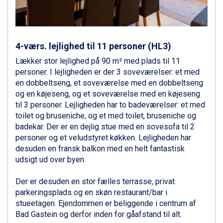
St. Anton fra DKK 7.245
Zell am See fra DKK 4.095
Canazei fra DKK 4.745
Livigno fra DKK 4.145
4-værs. lejlighed til 11 personer (HL3)
Ponte di Legno fra DKK 4.745
Bad Gastein fra DKK 4.195
Lækker stor lejlighed på 90 m² med plads til 11
Alleghe fra DKK 5.595
personer. I lejligheden er der 3 soveværelser: et med
Arabba fra DKK 7.045
en dobbeltseng, et soveværelse med en dobbeltseng
Sauze dOulx fra DKK 4.045
og en køjeseng, og et soveværelse med en køjeseng
La Thuile fra DKK 4.595
til 3 personer. Lejligheden har to badeværelser: et med
Val Thorens fra DKK 5.395
toilet og bruseniche, og et med toilet, bruseniche og
Cervinia fra DKK 5.295
badekar. Der er en dejlig stue med en sovesofa til 2
Passo Tonale fra DKK 3.795
personer og et veludstyret køkken. Lejligheden har
Saalbach fra DKK 5.945
desuden en fransk balkon med en helt fantastisk
Sölden fra DKK 8.445
udsigt ud over byen.
Bad Hofgastein fra DKK 5.495
Champoluc fra DKK 3.795
Der er desuden en stor fælles terrasse, privat
Sestriere fra DKK 4.395
parkeringsplads og en skøn restaurant/bar i
Fieberbrunn fra DKK 6.145
stueetagen. Ejendommen er beliggende i centrum af
Wagrain fra DKK 4.645
Bad Gastein og derfor inden for gåafstand til alt.
Ischgl fra DKK 7.095