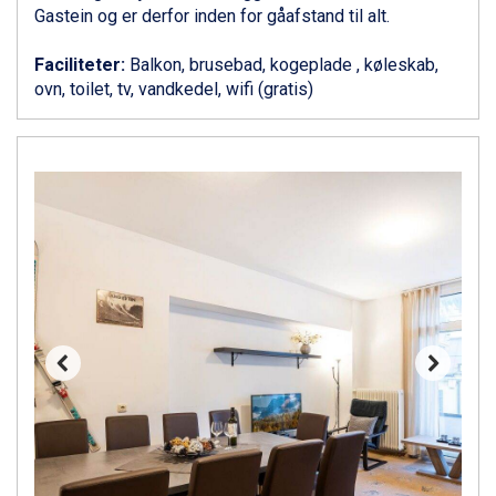
Zell am See fra DKK 4.095
Gastein og er derfor inden for gåafstand til alt.
Canazei fra DKK 4.745
Livigno fra DKK 4.145
Faciliteter:
Balkon, brusebad, kogeplade , køleskab,
Ponte di Legno fra DKK 4.745
ovn, toilet, tv, vandkedel, wifi (gratis)
Bad Gastein fra DKK 4.195
Alleghe fra DKK 5.595
Arabba fra DKK 7.045
Sauze dOulx fra DKK 4.045
La Thuile fra DKK 4.595
Val Thorens fra DKK 5.395
Cervinia fra DKK 5.295
Passo Tonale fra DKK 3.795
Saalbach fra DKK 5.945
Sölden fra DKK 8.445
Bad Hofgastein fra DKK 5.495
Champoluc fra DKK 3.795
Sestriere fra DKK 4.395
Fieberbrunn fra DKK 6.145
Wagrain fra DKK 4.645
Ischgl fra DKK 7.095