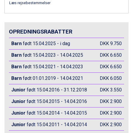
Zell am See fra DKK 4.095
Læs rejsebestemmelser
Livigno fra DKK 4.145
Canazei fra DKK 4.745
Ponte di Legno fra DKK 4.745
Alleghe fra DKK 5.595
OPREDNINGSRABATTER
Bad Gastein fra DKK 4.195
Sauze dOulx fra DKK 4.045
Barn
født 15.04.2025 - i dag
DKK 9.750
Arabba fra DKK 7.045
Barn
født 15.04.2023 - 14.04.2025
DKK 6.650
La Thuile fra DKK 4.595
Val Thorens fra DKK 5.395
Barn
født 15.04.2021 - 14.04.2023
DKK 6.650
Cervinia fra DKK 5.295
Sölden fra DKK 8.445
Barn
født 01.01.2019 - 14.04.2021
DKK 6.050
Bad Hofgastein fra DKK 5.495
Passo Tonale fra DKK 3.795
Junior
født 15.04.2016 - 31.12.2018
DKK 3.550
Saalbach fra DKK 5.945
Champoluc fra DKK 3.795
Junior
født 15.04.2015 - 14.04.2016
DKK 2.900
Sestriere fra DKK 4.395
Junior
født 15.04.2014 - 14.04.2015
DKK 2.900
Fieberbrunn fra DKK 6.145
Wagrain fra DKK 4.645
Junior
født 15.04.2011 - 14.04.2014
DKK 2.900
Ischgl fra DKK 7.095