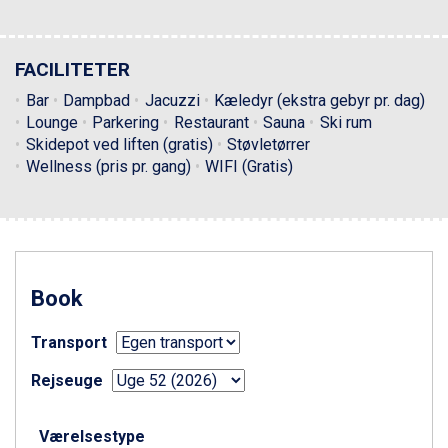
Livigno fra DKK 4.145
Canazei fra DKK 4.745
Ponte di Legno fra DKK 4.745
FACILITETER
Alleghe fra DKK 5.595
Bad Gastein fra DKK 4.195
Bar
Dampbad
Jacuzzi
Kæledyr (ekstra gebyr pr. dag)
Sauze dOulx fra DKK 4.045
Lounge
Parkering
Restaurant
Sauna
Ski rum
Arabba fra DKK 7.045
Skidepot ved liften (gratis)
Støvletørrer
La Thuile fra DKK 4.595
Wellness (pris pr. gang)
WIFI (Gratis)
Val Thorens fra DKK 5.395
Cervinia fra DKK 5.295
Sölden fra DKK 8.445
Bad Hofgastein fra DKK 5.495
Passo Tonale fra DKK 3.795
Saalbach fra DKK 5.945
Book
Champoluc fra DKK 3.795
Sestriere fra DKK 4.395
Transport
Fieberbrunn fra DKK 6.145
Wagrain fra DKK 4.645
Rejseuge
Ischgl fra DKK 7.095
St. Anton fra DKK 7.245
Værelsestype
Zell am See fra DKK 4.095