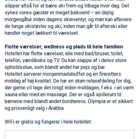
Ponte di Legno fra DKK 4.745
slipper altså for at bære ski frem og tilbage hver dag. Det
Alleghe fra DKK 5.595
synes vores gæster er meget bekvemt – en dejlig
Bad Gastein fra DKK 4.195
morgengåtur inden dagens skieventyr, og man kan aflevere
Sauze dOulx fra DKK 4.045
de tunge skistøvler og ski, inden man går til afterski eller
Arabba fra DKK 7.045
handler noget lækkert til værelset.
La Thuile fra DKK 4.595
Val Thorens fra DKK 5.395
Flotte værelser, wellness og plads til hele familien
Cervinia fra DKK 5.295
Hotellet har flotte værelser, alle med bad/bruser, toilet,
Sölden fra DKK 8.445
telefon, værdiboks og TV. Du kan slappe af i deres store
Bad Hofgastein fra DKK 5.495
opholdsstue, som blandt andet har pejs og bar.
Passo Tonale fra DKK 3.795
Hotellet serverer morgenmadsbuffet og en fireretters
Saalbach fra DKK 5.945
middag af høj kvalitet. De har en skøn relaxafdeling for dig,
Champoluc fra DKK 3.795
der gerne vil tage det roligt inden middagen, f.eks. i en varm
Sestriere fra DKK 4.395
sauna eller med en massage. Der er også spillerum til
Fieberbrunn fra DKK 6.145
børnene med blandt andet bordtennis. Olympia er et sikkert
Wagrain fra DKK 4.645
og prisvenligt valg i Arabba.
Ischgl fra DKK 7.095
St. Anton fra DKK 7.245
WiFi er gratis og fungerer i hele hotellet.
Zell am See fra DKK 4.095
Livigno fra DKK 4.145
Canazei fra DKK 4.745