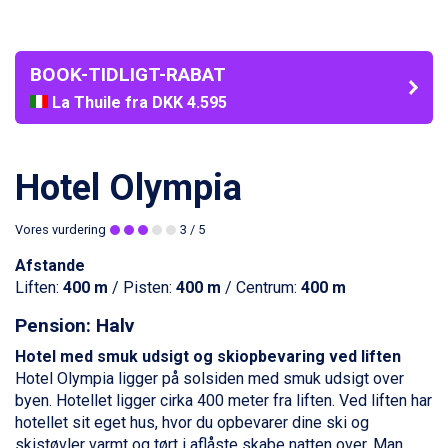
BOOK-TIDLIGT-RABAT
La Thuile fra DKK 4.595
Val Thorens fra DKK 5.395
Cervinia fra DKK 5.295
Sölden fra DKK 8.445
Hotel Olympia
Bad Hofgastein fra DKK 5.495
Passo Tonale fra DKK 3.795
Vores vurdering
3
/ 5
Saalbach fra DKK 5.945
Champoluc fra DKK 3.795
Afstande
Sestriere fra DKK 4.395
Liften:
400 m
/ Pisten:
400 m
/ Centrum:
400 m
Fieberbrunn fra DKK 6.145
Wagrain fra DKK 4.645
Pension: Halv
Ischgl fra DKK 7.095
Hotel med smuk udsigt og skiopbevaring ved liften
St. Anton fra DKK 7.245
Hotel Olympia ligger på solsiden med smuk udsigt over
Zell am See fra DKK 4.095
byen. Hotellet ligger cirka 400 meter fra liften. Ved liften har
Livigno fra DKK 4.145
hotellet sit eget hus, hvor du opbevarer dine ski og
Canazei fra DKK 4.745
skistøvler varmt og tørt i aflåste skabe natten over. Man