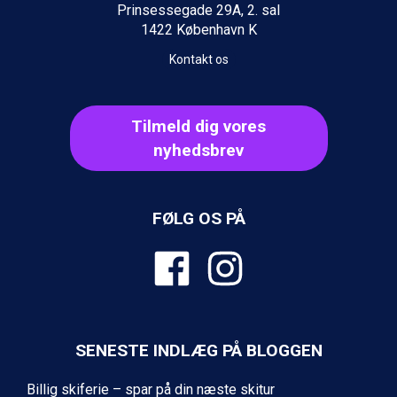
Wagrain fra DKK 4.645
Prinsessegade 29A, 2. sal
Ischgl fra DKK 7.095
1422 København K
St. Anton fra DKK 7.245
Zell am See fra DKK 4.095
Kontakt os
Livigno fra DKK 4.145
Canazei fra DKK 4.745
Ponte di Legno fra DKK 4.745
Tilmeld dig vores
Alleghe fra DKK 5.595
nyhedsbrev
Bad Gastein fra DKK 4.195
Sauze dOulx fra DKK 4.045
Arabba fra DKK 7.045
La Thuile fra DKK 4.595
FØLG OS PÅ
Val Thorens fra DKK 5.395
Cervinia fra DKK 5.295
Sölden fra DKK 8.445
Bad Hofgastein fra DKK 5.495
Passo Tonale fra DKK 3.795
Saalbach fra DKK 5.945
SENESTE INDLÆG PÅ BLOGGEN
Champoluc fra DKK 3.795
Sestriere fra DKK 4.395
Billig skiferie – spar på din næste skitur
Fieberbrunn fra DKK 6.145