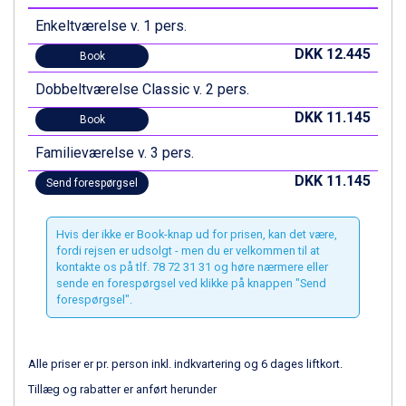
Livigno fra DKK 4.145
Enkeltværelse v. 1 pers.
Canazei fra DKK 4.745
DKK 12.445
Ponte di Legno fra DKK 4.745
Book
Alleghe fra DKK 5.595
Dobbeltværelse Classic v. 2 pers.
Bad Gastein fra DKK 4.195
Sauze dOulx fra DKK 4.045
DKK 11.145
Book
Arabba fra DKK 7.045
Familieværelse v. 3 pers.
La Thuile fra DKK 4.595
Val Thorens fra DKK 5.395
DKK 11.145
Send forespørgsel
Cervinia fra DKK 5.295
Sölden fra DKK 8.445
Bad Hofgastein fra DKK 5.495
Hvis der ikke er Book-knap ud for prisen, kan det være,
fordi rejsen er udsolgt - men du er velkommen til at
Passo Tonale fra DKK 3.795
kontakte os på tlf. 78 72 31 31 og høre nærmere eller
Saalbach fra DKK 5.945
sende en forespørgsel ved klikke på knappen "Send
Champoluc fra DKK 3.795
forespørgsel".
Sestriere fra DKK 4.395
Fieberbrunn fra DKK 6.145
Wagrain fra DKK 4.645
Alle priser er pr. person inkl. indkvartering og 6 dages liftkort.
Ischgl fra DKK 7.095
Tillæg og rabatter er anført herunder
St. Anton fra DKK 7.245