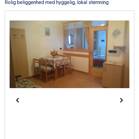
Rolig beliggenhed med hyggelig, lokal stemning
Sauze dOulx fra DKK 4.045
Alleghe fra DKK 5.595
Bad Gastein fra DKK 4.195
Arabba fra DKK 7.045
La Thuile fra DKK 4.595
Val Thorens fra DKK 5.395
Cervinia fra DKK 5.295
Sölden fra DKK 8.445
Bad Hofgastein fra DKK 5.495
Passo Tonale fra DKK 3.795
Saalbach fra DKK 5.945
Champoluc fra DKK 3.795
Sestriere fra DKK 4.395
Fieberbrunn fra DKK 6.145
Wagrain fra DKK 4.645
Ischgl fra DKK 7.095
St. Anton fra DKK 7.245
Zell am See fra DKK 4.095
Livigno fra DKK 4.145
Canazei fra DKK 4.745