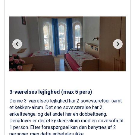
Ponte di Legno fra DKK 4.745
Sauze dOulx fra DKK 4.045
Alleghe fra DKK 5.595
Bad Gastein fra DKK 4.195
Arabba fra DKK 7.045
La Thuile fra DKK 4.595
Val Thorens fra DKK 5.395
Cervinia fra DKK 5.295
Sölden fra DKK 8.445
Bad Hofgastein fra DKK 5.495
Passo Tonale fra DKK 3.795
Saalbach fra DKK 5.945
Champoluc fra DKK 3.795
Sestriere fra DKK 4.395
3-værelses lejlighed (max 5 pers)
Fieberbrunn fra DKK 6.145
Denne 3-værelses lejlighed har 2 soveværelser samt
Wagrain fra DKK 4.645
et køkken-alrum. Det ene soveværelse har 2
Ischgl fra DKK 7.095
enkeltsenge, og det andet har en dobbeltseng.
St. Anton fra DKK 7.245
Derudover er der et køkken-alrum med en sovesofa til
Zell am See fra DKK 4.095
1 person. Efter forespørgsel kan den benyttes af 2
Livigno fra DKK 4.145
personer, men dette anbefales ikke.