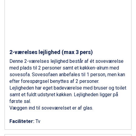
Ponte di Legno fra DKK 4.745
Sauze dOulx fra DKK 4.045
Alleghe fra DKK 5.595
Bad Gastein fra DKK 4.195
Arabba fra DKK 7.045
La Thuile fra DKK 4.595
Val Thorens fra DKK 5.395
Cervinia fra DKK 5.295
2-værelses lejlighed (max 3 pers)
Sölden fra DKK 8.445
Bad Hofgastein fra DKK 5.495
Denne 2-værelses lejlighed består af ét soveværelse
Passo Tonale fra DKK 3.795
med plads til 2 personer samt et køkken-alrum med
Saalbach fra DKK 5.945
sovesofa. Sovesofaen anbefales til 1 person, men kan
Champoluc fra DKK 3.795
efter forespørgsel benyttes af 2 personer.
Sestriere fra DKK 4.395
Lejligheden har eget badeværelse med bruser og toilet
Fieberbrunn fra DKK 6.145
samt et fuldt udstyret køkken. Lejligheden ligger på
Wagrain fra DKK 4.645
første sal.
Ischgl fra DKK 7.095
Væggen ind til soveværelset er af glas.
St. Anton fra DKK 7.245
Zell am See fra DKK 4.095
Faciliteter:
Tv
Livigno fra DKK 4.145
Canazei fra DKK 4.745