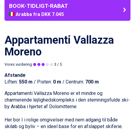
BOOK-TIDLIGT-RABAT
Arabba fra DKK 7.045
La Thuile fra DKK 4.595
Val Thorens fra DKK 5.395
Cervinia fra DKK 5.295
Appartamenti Vallazza
Sölden fra DKK 8.445
Bad Hofgastein fra DKK 5.495
Moreno
Passo Tonale fra DKK 3.795
Saalbach fra DKK 5.945
Vores vurdering
3
/ 5
Champoluc fra DKK 3.795
Sestriere fra DKK 4.395
Afstande
Fieberbrunn fra DKK 6.145
Liften:
550 m
/ Pisten:
0 m
/ Centrum:
700 m
Wagrain fra DKK 4.645
Appartamenti Vallazza Moreno er et mindre og
Ischgl fra DKK 7.095
charmerende lejlighedskompleks i den stemningsfulde ski­
St. Anton fra DKK 7.245
by Arabba i hjertet af Dolomitterne.
Zell am See fra DKK 4.095
Livigno fra DKK 4.145
Her bor I i rolige omgivelser med nem adgang til både
Canazei fra DKK 4.745
skiløb og byliv – en ideel base for en afslappet skiferie.
Ponte di Legno fra DKK 4.745
Sauze dOulx fra DKK 4.045