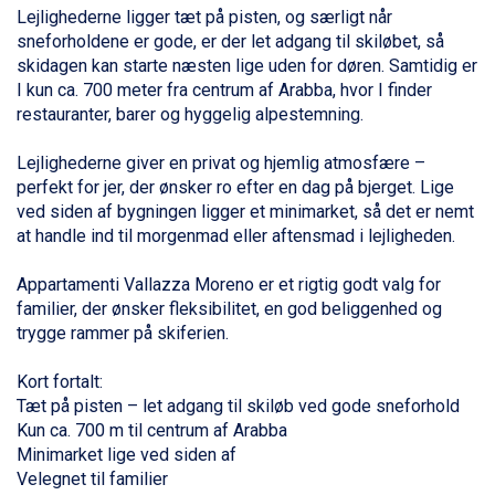
Lejlighederne ligger tæt på pisten, og særligt når
Alleghe fra DKK 5.595
sneforholdene er gode, er der let adgang til skiløbet, så
Bad Gastein fra DKK 4.195
skidagen kan starte næsten lige uden for døren. Samtidig er
Arabba fra DKK 7.045
I kun ca. 700 meter fra centrum af Arabba, hvor I finder
La Thuile fra DKK 4.595
restauranter, barer og hyggelig alpestemning.
Val Thorens fra DKK 5.395
Cervinia fra DKK 5.295
Lejlighederne giver en privat og hjemlig atmosfære –
Sölden fra DKK 8.445
perfekt for jer, der ønsker ro efter en dag på bjerget. Lige
Bad Hofgastein fra DKK 5.495
ved siden af bygningen ligger et minimarket, så det er nemt
Passo Tonale fra DKK 3.795
at handle ind til morgenmad eller aftensmad i lejligheden.
Saalbach fra DKK 5.945
Champoluc fra DKK 3.795
Appartamenti Vallazza Moreno er et rigtig godt valg for
Sestriere fra DKK 4.395
familier
, der ønsker fleksibilitet, en god beliggenhed og
Fieberbrunn fra DKK 6.145
trygge rammer på skiferien.
Wagrain fra DKK 4.645
Ischgl fra DKK 7.095
Kort fortalt:
St. Anton fra DKK 7.245
Tæt på pisten – let adgang til skiløb ved gode sneforhold
Zell am See fra DKK 4.095
Kun ca. 700 m til centrum af Arabba
Livigno fra DKK 4.145
Minimarket lige ved siden af
Canazei fra DKK 4.745
Velegnet til familier
Ponte di Legno fra DKK 4.745