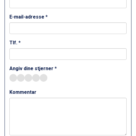
Zell am See fra DKK 4.095
Livigno fra DKK 4.145
Canazei fra DKK 4.745
E-mail-adresse *
Ponte di Legno fra DKK 4.745
Sauze dOulx fra DKK 4.045
Alleghe fra DKK 5.595
Bad Gastein fra DKK 4.195
Tlf. *
Arabba fra DKK 7.045
La Thuile fra DKK 4.595
Val Thorens fra DKK 5.395
Angiv dine stjerner *
Cervinia fra DKK 5.295
Sölden fra DKK 8.445
Bad Hofgastein fra DKK 5.495
Passo Tonale fra DKK 3.795
Kommentar
Saalbach fra DKK 5.945
Champoluc fra DKK 3.795
Sestriere fra DKK 4.395
Fieberbrunn fra DKK 6.145
Wagrain fra DKK 4.645
Ischgl fra DKK 7.095
St. Anton fra DKK 7.245