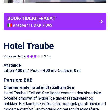
BOOK-TIDLIGT-RABAT
Arabba fra DKK 7.045
La Thuile fra DKK 4.595
Val Thorens fra DKK 5.395
Cervinia fra DKK 5.295
Hotel Traube
Sölden fra DKK 8.445
Bad Hofgastein fra DKK 5.495
Vores vurdering
3
/ 5
Passo Tonale fra DKK 3.795
Saalbach fra DKK 5.945
Afstande
Champoluc fra DKK 3.795
Liften:
400 m
/ Pisten:
400 m
/ Centrum:
0 m
Sestriere fra DKK 4.395
Wagrain fra DKK 4.645
Pension: B&B
Ischgl fra DKK 7.095
Charmerende hotel midt i
Zell am See
Fieberbrunn fra DKK 6.145
Hotel Traube i Zell am See ligger centralt i den historiske
St. Anton fra DKK 7.245
bykerne omgivet af hyggelige gader, restauranter og
Zell am See fra DKK 4.095
butikker. Her kombineres klassisk østrigsk gæstfrihed med
Canazei fra DKK 4.745
moderne komfort i en hyggelig og personlig atmosfære.