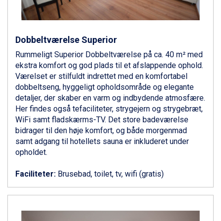
Zell am See fra DKK 4.095
Canazei fra DKK 4.745
Livigno fra DKK 4.145
Ponte di Legno fra DKK 4.745
Dobbeltværelse Superior
Bad Gastein fra DKK 4.195
Rummeligt Superior Dobbeltværelse på ca. 40 m² med
Alleghe fra DKK 5.595
ekstra komfort og god plads til et afslappende ophold.
Sauze dOulx fra DKK 4.045
Værelset er stilfuldt indrettet med en komfortabel
Arabba fra DKK 7.045
dobbeltseng, hyggeligt opholdsområde og elegante
La Thuile fra DKK 4.595
detaljer, der skaber en varm og indbydende atmosfære.
Val Thorens fra DKK 5.395
Her findes også tefaciliteter, strygejern og strygebræt,
Cervinia fra DKK 5.295
WiFi samt fladskærms-TV. Det store badeværelse
Sölden fra DKK 8.445
bidrager til den høje komfort, og både morgenmad
Bad Hofgastein fra DKK 5.495
samt adgang til hotellets sauna er inkluderet under
Passo Tonale fra DKK 3.795
opholdet.
Saalbach fra DKK 5.945
Champoluc fra DKK 3.795
Faciliteter:
Brusebad, toilet, tv, wifi (gratis)
Sestriere fra DKK 4.395
Wagrain fra DKK 4.645
Ischgl fra DKK 7.095
Fieberbrunn fra DKK 6.145
St. Anton fra DKK 7.245