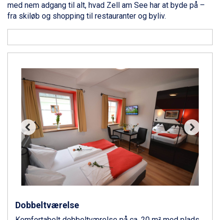
med nem adgang til alt, hvad Zell am See har at byde på –
Livigno fra DKK 4.145
fra skiløb og shopping til restauranter og byliv.
Ponte di Legno fra DKK 4.745
Bad Gastein fra DKK 4.195
Alleghe fra DKK 5.595
Sauze dOulx fra DKK 4.045
Arabba fra DKK 7.045
La Thuile fra DKK 4.595
Val Thorens fra DKK 5.395
Cervinia fra DKK 5.295
Sölden fra DKK 8.445
Bad Hofgastein fra DKK 5.495
Passo Tonale fra DKK 3.795
Saalbach fra DKK 5.945
Champoluc fra DKK 3.795
Sestriere fra DKK 4.395
Wagrain fra DKK 4.645
Ischgl fra DKK 7.095
Fieberbrunn fra DKK 6.145
Dobbeltværelse
St. Anton fra DKK 7.245
Zell am See fra DKK 4.095
Komfortabelt dobbeltværelse på ca. 20 m² med plads