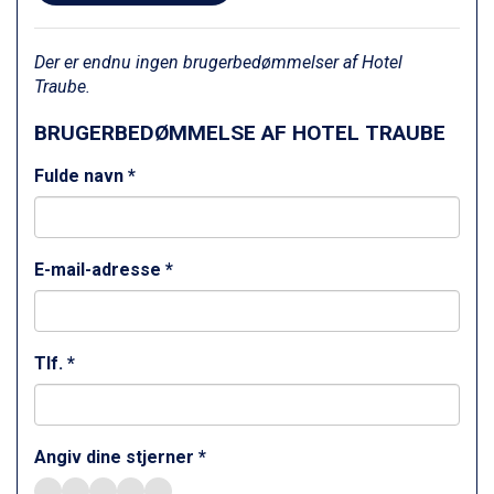
Wagrain fra DKK 4.645
Ischgl fra DKK 7.095
Der er endnu ingen brugerbedømmelser af Hotel
Fieberbrunn fra DKK 6.145
Traube.
St. Anton fra DKK 7.245
Zell am See fra DKK 4.095
BRUGERBEDØMMELSE AF HOTEL TRAUBE
Canazei fra DKK 4.745
Livigno fra DKK 4.145
Fulde navn *
Ponte di Legno fra DKK 4.745
Bad Gastein fra DKK 4.195
Alleghe fra DKK 5.595
Sauze dOulx fra DKK 4.045
E-mail-adresse *
Arabba fra DKK 7.045
La Thuile fra DKK 4.595
Val Thorens fra DKK 5.395
Cervinia fra DKK 5.295
Tlf. *
Sölden fra DKK 8.445
Bad Hofgastein fra DKK 5.495
Passo Tonale fra DKK 3.795
Saalbach fra DKK 5.945
Angiv dine stjerner *
Champoluc fra DKK 3.795