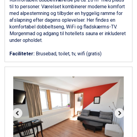
Canazei fra DKK 4.745
til to personer. Værelset kombinerer moderne komfort
Livigno fra DKK 4.145
med alpestemning og tilbyder en hyggelig ramme for
Ponte di Legno fra DKK 4.745
afslapning efter dagens oplevelser. Her findes en
Bad Gastein fra DKK 4.195
komfortabel dobbeltseng, WiFi og fladskærms-TV.
Alleghe fra DKK 5.595
Morgenmad og adgang til hotellets sauna er inkluderet
Sauze dOulx fra DKK 4.045
under opholdet.
Arabba fra DKK 7.045
La Thuile fra DKK 4.595
Faciliteter:
Brusebad, toilet, tv, wifi (gratis)
Val Thorens fra DKK 5.395
Cervinia fra DKK 5.295
Sölden fra DKK 8.445
Bad Hofgastein fra DKK 5.495
Passo Tonale fra DKK 3.795
Saalbach fra DKK 5.945
Champoluc fra DKK 3.795
Sestriere fra DKK 4.395
Wagrain fra DKK 4.645
Ischgl fra DKK 7.095
Fieberbrunn fra DKK 6.145
St. Anton fra DKK 7.245