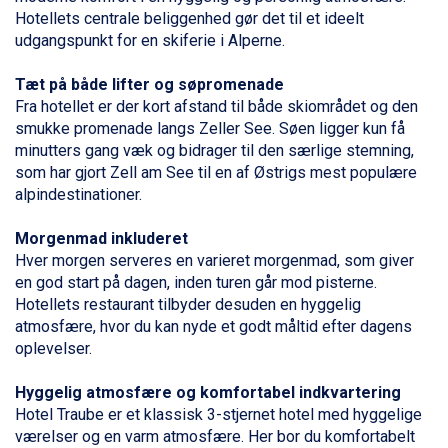
Livigno fra DKK 4.145
Hotellets centrale beliggenhed gør det til et ideelt
Ponte di Legno fra DKK 4.745
udgangspunkt for en skiferie i Alperne.
Bad Gastein fra DKK 4.195
Alleghe fra DKK 5.595
Tæt på både lifter og søpromenade
Sauze dOulx fra DKK 4.045
Fra hotellet er der kort afstand til både skiområdet og den
Arabba fra DKK 7.045
smukke promenade langs Zeller See. Søen ligger kun få
La Thuile fra DKK 4.595
minutters gang væk og bidrager til den særlige stemning,
Val Thorens fra DKK 5.395
som har gjort Zell am See til en af Østrigs mest populære
Cervinia fra DKK 5.295
alpindestinationer.
Sölden fra DKK 8.445
Bad Hofgastein fra DKK 5.495
Morgenmad inkluderet
Passo Tonale fra DKK 3.795
Hver morgen serveres en varieret morgenmad, som giver
Saalbach fra DKK 5.945
en god start på dagen, inden turen går mod pisterne.
Champoluc fra DKK 3.795
Hotellets restaurant tilbyder desuden en hyggelig
Sestriere fra DKK 4.395
atmosfære, hvor du kan nyde et godt måltid efter dagens
Wagrain fra DKK 4.645
oplevelser.
Ischgl fra DKK 7.095
Fieberbrunn fra DKK 6.145
Hyggelig atmosfære og komfortabel indkvartering
St. Anton fra DKK 7.245
Hotel Traube er et klassisk 3-stjernet hotel med hyggelige
Zell am See fra DKK 4.095
værelser og en varm atmosfære. Her bor du komfortabelt
Canazei fra DKK 4.745