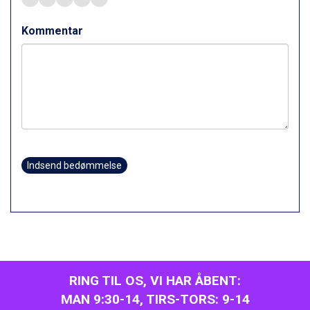
Sestriere fra DKK 4.395
Wagrain fra DKK 4.645
Kommentar
Ischgl fra DKK 7.095
Fieberbrunn fra DKK 6.145
St. Anton fra DKK 7.245
Zell am See fra DKK 4.095
Canazei fra DKK 4.745
Livigno fra DKK 4.145
Ponte di Legno fra DKK 4.745
Bad Gastein fra DKK 4.195
Alleghe fra DKK 5.595
Indsend bedømmelse
Sauze dOulx fra DKK 4.045
Arabba fra DKK 7.045
La Thuile fra DKK 4.595
Val Thorens fra DKK 5.395
Cervinia fra DKK 5.295
Sölden fra DKK 8.445
Bad Hofgastein fra DKK 5.495
Passo Tonale fra DKK 3.795
RING TIL OS, VI HAR ÅBENT:
Saalbach fra DKK 5.945
MAN 9:30-14, TIRS-TORS: 9-14
Champoluc fra DKK 3.795