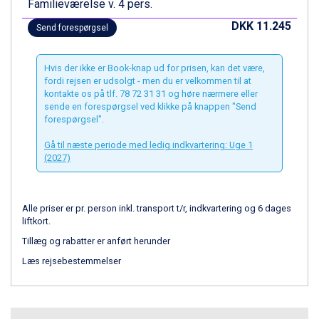
Familieværelse v. 4 pers.
Ischgl fra DKK 7.095
Fieberbrunn fra DKK 6.145
DKK 11.245
Send forespørgsel
St. Anton fra DKK 7.245
Zell am See fra DKK 4.095
Canazei fra DKK 4.745
Hvis der ikke er Book-knap ud for prisen, kan det være,
fordi rejsen er udsolgt - men du er velkommen til at
Livigno fra DKK 4.145
kontakte os på tlf. 78 72 31 31 og høre nærmere eller
Ponte di Legno fra DKK 4.745
sende en forespørgsel ved klikke på knappen "Send
Bad Gastein fra DKK 4.195
forespørgsel".
Alleghe fra DKK 5.595
Gå til næste periode med ledig indkvartering: Uge 1
Sauze dOulx fra DKK 4.045
(2027)
Arabba fra DKK 7.045
La Thuile fra DKK 4.595
Val Thorens fra DKK 5.395
Alle priser er pr. person inkl. transport t/r, indkvartering og 6 dages
Cervinia fra DKK 5.295
liftkort.
Sölden fra DKK 8.445
Bad Hofgastein fra DKK 5.495
Tillæg og rabatter er anført herunder
Passo Tonale fra DKK 3.795
Læs rejsebestemmelser
Saalbach fra DKK 5.945
Champoluc fra DKK 3.795
Sestriere fra DKK 4.395