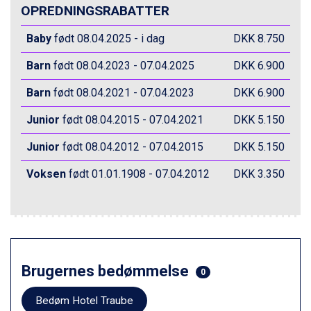
Wagrain fra DKK 4.645
OPREDNINGSRABATTER
Ischgl fra DKK 7.095
Fieberbrunn fra DKK 6.145
Baby
født 08.04.2025 - i dag
DKK 8.750
St. Anton fra DKK 7.245
Zell am See fra DKK 4.095
Barn
født 08.04.2023 - 07.04.2025
DKK 6.900
Canazei fra DKK 4.745
Livigno fra DKK 4.145
Barn
født 08.04.2021 - 07.04.2023
DKK 6.900
Ponte di Legno fra DKK 4.745
Junior
født 08.04.2015 - 07.04.2021
DKK 5.150
Bad Gastein fra DKK 4.195
Alleghe fra DKK 5.595
Junior
født 08.04.2012 - 07.04.2015
DKK 5.150
Sauze dOulx fra DKK 4.045
Arabba fra DKK 7.045
Voksen
født 01.01.1908 - 07.04.2012
DKK 3.350
La Thuile fra DKK 4.595
Val Thorens fra DKK 5.395
Cervinia fra DKK 5.295
Sölden fra DKK 8.445
Bad Hofgastein fra DKK 5.495
Passo Tonale fra DKK 3.795
Brugernes bedømmelse
0
Saalbach fra DKK 5.945
Champoluc fra DKK 3.795
Bedøm Hotel Traube
Sestriere fra DKK 4.395