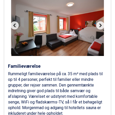
Zell am See fra DKK 4.095
Canazei fra DKK 4.745
Livigno fra DKK 4.145
Ponte di Legno fra DKK 4.745
Bad Gastein fra DKK 4.195
Alleghe fra DKK 5.595
Sauze dOulx fra DKK 4.045
Arabba fra DKK 7.045
La Thuile fra DKK 4.595
Val Thorens fra DKK 5.395
Cervinia fra DKK 5.295
Familieværelse
Sölden fra DKK 8.445
Bad Hofgastein fra DKK 5.495
Rummeligt familieværelse på ca. 35 m² med plads til
Passo Tonale fra DKK 3.795
op til 4 personer, perfekt til familier eller mindre
Saalbach fra DKK 5.945
grupper, der rejser sammen. Den gennemtænkte
Champoluc fra DKK 3.795
indretning giver god plads til både samvær og
Sestriere fra DKK 4.395
afslapning. Værelset er udstyret med komfortable
Wagrain fra DKK 4.645
senge, WiFi og fladskærms-TV, så I får et behageligt
Ischgl fra DKK 7.095
ophold. Morgenmad og adgang til hotellets sauna er
Fieberbrunn fra DKK 6.145
inkluderet under hele opholdet.