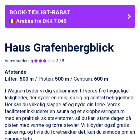
BOOK-TIDLIGT-RABAT
Arabba fra DKK 7.045
La Thuile fra DKK 4.595
Val Thorens fra DKK 5.395
Cervinia fra DKK 5.295
Haus Grafenbergblick
Sölden fra DKK 8.445
Bad Hofgastein fra DKK 5.495
Vores vurdering
3
/ 5
Passo Tonale fra DKK 3.795
Saalbach fra DKK 5.945
Afstande
Champoluc fra DKK 3.795
Liften:
500 m
/ Pisten:
500 m
/ Centrum:
600 m
Sestriere fra DKK 4.395
Fieberbrunn fra DKK 6.145
I
Wagrain
byder vi dig velkommen til vores fire hyggelige
Wagrain fra DKK 4.645
lejligheder, der nyder en rolig, solrig og central beliggenhed.
Ischgl fra DKK 7.095
Her kan du virkelig slappe af og nyde din ferie. Vores
St. Anton fra DKK 7.245
faciliteter inkluderer en sauna og et skiopbevaringsrum
Zell am See fra DKK 4.095
med en praktisk skistøvletørrer, så du kan starte dagen på
Livigno fra DKK 4.145
pisten med varme og tørre støvler. Vi tilbyder også gratis
Canazei fra DKK 4.745
parkering, og hvis du foretrækker det, kan du anmode om en
Ponte di Legno fra DKK 4.745
garageplads.