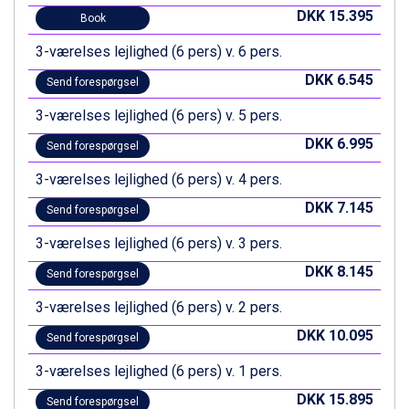
Wagrain fra DKK 4.645
DKK 15.395
Book
Ischgl fra DKK 7.095
3-værelses lejlighed (6 pers) v. 6 pers.
St. Anton fra DKK 7.245
Zell am See fra DKK 4.095
DKK 6.545
Send forespørgsel
Livigno fra DKK 4.145
Canazei fra DKK 4.745
3-værelses lejlighed (6 pers) v. 5 pers.
Ponte di Legno fra DKK 4.745
DKK 6.995
Send forespørgsel
Bad Gastein fra DKK 4.195
Alleghe fra DKK 5.595
3-værelses lejlighed (6 pers) v. 4 pers.
Sauze dOulx fra DKK 4.045
DKK 7.145
Send forespørgsel
Arabba fra DKK 7.045
La Thuile fra DKK 4.595
3-værelses lejlighed (6 pers) v. 3 pers.
Val Thorens fra DKK 5.395
DKK 8.145
Cervinia fra DKK 5.295
Send forespørgsel
Sölden fra DKK 8.445
3-værelses lejlighed (6 pers) v. 2 pers.
Bad Hofgastein fra DKK 5.495
Passo Tonale fra DKK 3.795
DKK 10.095
Send forespørgsel
Saalbach fra DKK 5.945
3-værelses lejlighed (6 pers) v. 1 pers.
Champoluc fra DKK 3.795
Sestriere fra DKK 4.395
DKK 15.895
Send forespørgsel