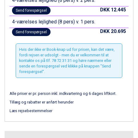
4-værelses lejlighed (8 pers) v. 2 pers.
Fieberbrunn fra DKK 6.145
DKK 12.445
Send forespørgsel
Wagrain fra DKK 4.645
Ischgl fra DKK 7.095
4-værelses lejlighed (8 pers) v. 1 pers.
St. Anton fra DKK 7.245
DKK 20.695
Send forespørgsel
Zell am See fra DKK 4.095
Livigno fra DKK 4.145
Canazei fra DKK 4.745
Hvis der ikke er Book-knap ud for prisen, kan det være,
Ponte di Legno fra DKK 4.745
fordi rejsen er udsolgt - men du er velkommen til at
Bad Gastein fra DKK 4.195
kontakte os på tlf. 78 72 31 31 og høre nærmere eller
sende en forespørgsel ved klikke på knappen "Send
Alleghe fra DKK 5.595
forespørgsel".
Sauze dOulx fra DKK 4.045
Arabba fra DKK 7.045
La Thuile fra DKK 4.595
Alle priser er pr. person inkl. indkvartering og 6 dages liftkort.
Val Thorens fra DKK 5.395
Cervinia fra DKK 5.295
Tillæg og rabatter er anført herunder
Sölden fra DKK 8.445
Læs rejsebestemmelser
Bad Hofgastein fra DKK 5.495
Passo Tonale fra DKK 3.795
Saalbach fra DKK 5.945
Champoluc fra DKK 3.795