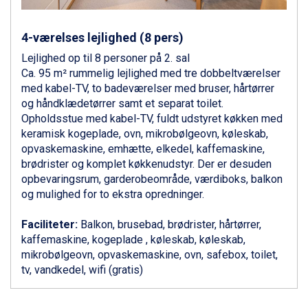
Zell am See fra DKK 4.095
Livigno fra DKK 4.145
4-værelses lejlighed (8 pers)
Canazei fra DKK 4.745
Ponte di Legno fra DKK 4.745
Lejlighed op til 8 personer på 2. sal
Bad Gastein fra DKK 4.195
Ca. 95 m² rummelig lejlighed med tre dobbeltværelser
Alleghe fra DKK 5.595
med kabel-TV, to badeværelser med bruser, hårtørrer
Sauze dOulx fra DKK 4.045
og håndklædetørrer samt et separat toilet.
Arabba fra DKK 7.045
Opholdsstue med kabel-TV, fuldt udstyret køkken med
La Thuile fra DKK 4.595
keramisk kogeplade, ovn, mikrobølgeovn, køleskab,
Val Thorens fra DKK 5.395
opvaskemaskine, emhætte, elkedel, kaffemaskine,
Cervinia fra DKK 5.295
brødrister og komplet køkkenudstyr. Der er desuden
Sölden fra DKK 8.445
opbevaringsrum, garderobeområde, værdiboks, balkon
Bad Hofgastein fra DKK 5.495
og mulighed for to ekstra opredninger.
Passo Tonale fra DKK 3.795
Saalbach fra DKK 5.945
Faciliteter:
Balkon, brusebad, brødrister, hårtørrer,
Champoluc fra DKK 3.795
kaffemaskine, kogeplade , køleskab, køleskab,
Sestriere fra DKK 4.395
mikrobølgeovn, opvaskemaskine, ovn, safebox, toilet,
Fieberbrunn fra DKK 6.145
tv, vandkedel, wifi (gratis)
Wagrain fra DKK 4.645
Ischgl fra DKK 7.095