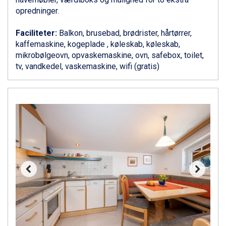
Livigno fra DKK 4.145
opredninger.
Canazei fra DKK 4.745
Ponte di Legno fra DKK 4.745
Faciliteter:
Balkon, brusebad, brødrister, hårtørrer,
Bad Gastein fra DKK 4.195
kaffemaskine, kogeplade , køleskab, køleskab,
Alleghe fra DKK 5.595
mikrobølgeovn, opvaskemaskine, ovn, safebox, toilet,
Sauze dOulx fra DKK 4.045
tv, vandkedel, vaskemaskine, wifi (gratis)
Arabba fra DKK 7.045
La Thuile fra DKK 4.595
Val Thorens fra DKK 5.395
Cervinia fra DKK 5.295
Sölden fra DKK 8.445
Bad Hofgastein fra DKK 5.495
Passo Tonale fra DKK 3.795
Saalbach fra DKK 5.945
Champoluc fra DKK 3.795
Sestriere fra DKK 4.395
Fieberbrunn fra DKK 6.145
Wagrain fra DKK 4.645
Ischgl fra DKK 7.095
St. Anton fra DKK 7.245