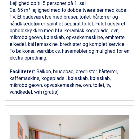
Lejlighed op til 5 personer på 1. sal.
Canazei fra DKK 4.745
Ca. 65 m² lejlighed med to dobbeltværelser med kabel-
Ponte di Legno fra DKK 4.745
TV. Ét badeværelse med bruser, toilet, hårtørrer og
Bad Gastein fra DKK 4.195
håndklædetørrer samt et separat toilet. Fuldt udstyret
Alleghe fra DKK 5.595
opholdskøkken med bl.a. keramisk kogeplade, ovn,
Sauze dOulx fra DKK 4.045
mikrobølgeovn, køleskab, opvaskemaskine, emhætte,
Arabba fra DKK 7.045
elkedel, kaffemaskine, brødrister og komplet service.
La Thuile fra DKK 4.595
To balkoner, værdiboks, havemøbler og mulighed for en
Val Thorens fra DKK 5.395
ekstra opredning.
Cervinia fra DKK 5.295
Sölden fra DKK 8.445
Faciliteter:
Balkon, brusebad, brødrister, hårtørrer,
Bad Hofgastein fra DKK 5.495
kaffemaskine, kogeplade , køleskab, køleskab,
Passo Tonale fra DKK 3.795
mikrobølgeovn, opvaskemaskine, ovn, toilet, tv,
Saalbach fra DKK 5.945
vandkedel, wifi (gratis)
Champoluc fra DKK 3.795
Sestriere fra DKK 4.395
Fieberbrunn fra DKK 6.145
Wagrain fra DKK 4.645
Ischgl fra DKK 7.095
St. Anton fra DKK 7.245
Zell am See fra DKK 4.095