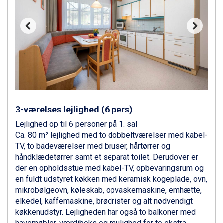
Livigno fra DKK 4.145
Canazei fra DKK 4.745
Ponte di Legno fra DKK 4.745
Bad Gastein fra DKK 4.195
Alleghe fra DKK 5.595
Sauze dOulx fra DKK 4.045
Arabba fra DKK 7.045
La Thuile fra DKK 4.595
Val Thorens fra DKK 5.395
Cervinia fra DKK 5.295
3-værelses lejlighed (6 pers)
Sölden fra DKK 8.445
Bad Hofgastein fra DKK 5.495
Lejlighed op til 6 personer på 1. sal
Passo Tonale fra DKK 3.795
Ca. 80 m² lejlighed med to dobbeltværelser med kabel-
Saalbach fra DKK 5.945
TV, to badeværelser med bruser, hårtørrer og
Champoluc fra DKK 3.795
håndklædetørrer samt et separat toilet. Derudover er
Sestriere fra DKK 4.395
der en opholdsstue med kabel-TV, opbevaringsrum og
Fieberbrunn fra DKK 6.145
en fuldt udstyret køkken med keramisk kogeplade, ovn,
Wagrain fra DKK 4.645
mikrobølgeovn, køleskab, opvaskemaskine, emhætte,
Ischgl fra DKK 7.095
elkedel, kaffemaskine, brødrister og alt nødvendigt
St. Anton fra DKK 7.245
køkkenudstyr. Lejligheden har også to balkoner med
Zell am See fra DKK 4.095
havemøbler, værdiboks og mulighed for to ekstra