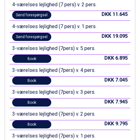
Wagrain fra DKK 4.645
4-værelses lejlighed (7 pers) v. 2 pers.
Ischgl fra DKK 7.095
St. Anton fra DKK 7.245
DKK 11.645
Send forespørgsel
Zell am See fra DKK 4.095
4-værelses lejlighed (7 pers) v. 1 pers.
Livigno fra DKK 4.145
Canazei fra DKK 4.745
DKK 19.095
Send forespørgsel
Ponte di Legno fra DKK 4.745
3-værelses lejlighed (7pers) v. 5 pers.
Bad Gastein fra DKK 4.195
Alleghe fra DKK 5.595
DKK 6.895
Book
Sauze dOulx fra DKK 4.045
Arabba fra DKK 7.045
3-værelses lejlighed (7pers) v. 4 pers.
La Thuile fra DKK 4.595
DKK 7.045
Book
Val Thorens fra DKK 5.395
Cervinia fra DKK 5.295
3-værelses lejlighed (7pers) v. 3 pers.
Sölden fra DKK 8.445
DKK 7.945
Book
Bad Hofgastein fra DKK 5.495
Passo Tonale fra DKK 3.795
3-værelses lejlighed (7pers) v. 2 pers.
Saalbach fra DKK 5.945
DKK 9.795
Champoluc fra DKK 3.795
Book
Sestriere fra DKK 4.395
3-værelses lejlighed (7pers) v. 1 pers.
Fieberbrunn fra DKK 6.145