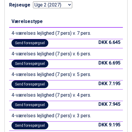
Ischgl fra DKK 7.095
Rejseuge
St. Anton fra DKK 7.245
Zell am See fra DKK 4.095
Værelsestype
Livigno fra DKK 4.145
Canazei fra DKK 4.745
4-værelses lejlighed (7 pers) v. 7 pers.
Ponte di Legno fra DKK 4.745
Bad Gastein fra DKK 4.195
DKK 6.645
Send forespørgsel
Alleghe fra DKK 5.595
4-værelses lejlighed (7 pers) v. 6 pers.
Sauze dOulx fra DKK 4.045
Arabba fra DKK 7.045
DKK 6.695
Send forespørgsel
La Thuile fra DKK 4.595
Val Thorens fra DKK 5.395
4-værelses lejlighed (7 pers) v. 5 pers.
Cervinia fra DKK 5.295
DKK 7.195
Send forespørgsel
Sölden fra DKK 8.445
Bad Hofgastein fra DKK 5.495
4-værelses lejlighed (7 pers) v. 4 pers.
Passo Tonale fra DKK 3.795
DKK 7.945
Send forespørgsel
Saalbach fra DKK 5.945
Champoluc fra DKK 3.795
4-værelses lejlighed (7 pers) v. 3 pers.
Sestriere fra DKK 4.395
DKK 9.195
Fieberbrunn fra DKK 6.145
Send forespørgsel