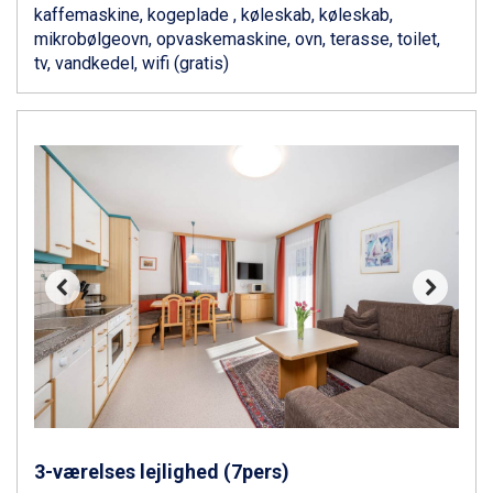
kaffemaskine, kogeplade , køleskab, køleskab,
Ponte di Legno fra DKK 4.745
mikrobølgeovn, opvaskemaskine, ovn, terasse, toilet,
Bad Gastein fra DKK 4.195
tv, vandkedel, wifi (gratis)
Alleghe fra DKK 5.595
Sauze dOulx fra DKK 4.045
Arabba fra DKK 7.045
La Thuile fra DKK 4.595
Val Thorens fra DKK 5.395
Cervinia fra DKK 5.295
Sölden fra DKK 8.445
Bad Hofgastein fra DKK 5.495
Passo Tonale fra DKK 3.795
Saalbach fra DKK 5.945
Champoluc fra DKK 3.795
Sestriere fra DKK 4.395
Fieberbrunn fra DKK 6.145
Wagrain fra DKK 4.645
Ischgl fra DKK 7.095
St. Anton fra DKK 7.245
Zell am See fra DKK 4.095
3-værelses lejlighed (7pers)
Livigno fra DKK 4.145