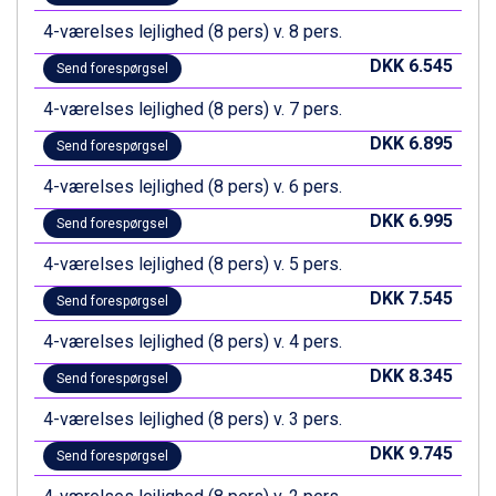
Fieberbrunn fra DKK 6.145
4-værelses lejlighed (8 pers) v. 8 pers.
Wagrain fra DKK 4.645
Ischgl fra DKK 7.095
DKK 6.545
Send forespørgsel
St. Anton fra DKK 7.245
Zell am See fra DKK 4.095
4-værelses lejlighed (8 pers) v. 7 pers.
Livigno fra DKK 4.145
DKK 6.895
Send forespørgsel
Canazei fra DKK 4.745
Ponte di Legno fra DKK 4.745
4-værelses lejlighed (8 pers) v. 6 pers.
Bad Gastein fra DKK 4.195
DKK 6.995
Send forespørgsel
Alleghe fra DKK 5.595
Sauze dOulx fra DKK 4.045
4-værelses lejlighed (8 pers) v. 5 pers.
Arabba fra DKK 7.045
DKK 7.545
La Thuile fra DKK 4.595
Send forespørgsel
Val Thorens fra DKK 5.395
4-værelses lejlighed (8 pers) v. 4 pers.
Cervinia fra DKK 5.295
Sölden fra DKK 8.445
DKK 8.345
Send forespørgsel
Bad Hofgastein fra DKK 5.495
4-værelses lejlighed (8 pers) v. 3 pers.
Passo Tonale fra DKK 3.795
Saalbach fra DKK 5.945
DKK 9.745
Send forespørgsel
Champoluc fra DKK 3.795
Sestriere fra DKK 4.395