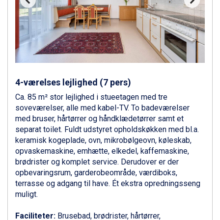
Ponte di Legno fra DKK 4.745
Bad Gastein fra DKK 4.195
Alleghe fra DKK 5.595
Sauze dOulx fra DKK 4.045
Arabba fra DKK 7.045
La Thuile fra DKK 4.595
Val Thorens fra DKK 5.395
Cervinia fra DKK 5.295
4-værelses lejlighed (7 pers)
Sölden fra DKK 8.445
Ca. 85 m² stor lejlighed i stueetagen med tre
Bad Hofgastein fra DKK 5.495
soveværelser, alle med kabel-TV. To badeværelser
Passo Tonale fra DKK 3.795
med bruser, hårtørrer og håndklædetørrer samt et
Saalbach fra DKK 5.945
separat toilet. Fuldt udstyret opholdskøkken med bl.a.
Champoluc fra DKK 3.795
keramisk kogeplade, ovn, mikrobølgeovn, køleskab,
Sestriere fra DKK 4.395
opvaskemaskine, emhætte, elkedel, kaffemaskine,
Fieberbrunn fra DKK 6.145
brødrister og komplet service. Derudover er der
Wagrain fra DKK 4.645
opbevaringsrum, garderobeområde, værdiboks,
Ischgl fra DKK 7.095
terrasse og adgang til have. Ét ekstra opredningsseng
St. Anton fra DKK 7.245
muligt.
Zell am See fra DKK 4.095
Livigno fra DKK 4.145
Faciliteter:
Brusebad, brødrister, hårtørrer,
Canazei fra DKK 4.745