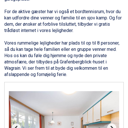
Bad Gastein fra DKK 4.195
Alleghe fra DKK 5.595
For de aktive gæster har vi også et bordtennisrum, hvor du
Sauze dOulx fra DKK 4.045
kan udfordre dine venner og
familie
til en sjov kamp. Og for
Arabba fra DKK 7.045
dem, der ønsker at forblive tilsluttet, tilbyder vi gratis
La Thuile fra DKK 4.595
trådløst internet i vores lejligheder.
Val Thorens fra DKK 5.395
Cervinia fra DKK 5.295
Vores rummelige lejligheder har plads til op til 8 personer,
Sölden fra DKK 8.445
så du kan tage hele familien eller en gruppe venner med.
Bad Hofgastein fra DKK 5.495
Hos os kan du føle dig hjemme og nyde den private
Passo Tonale fra DKK 3.795
atmosfære, der tilbydes på Grafenbergblick-huset i
Saalbach fra DKK 5.945
Wagrain. Vi ser frem til at byde dig velkommen til en
Champoluc fra DKK 3.795
afslappende og fornøjelig ferie.
Sestriere fra DKK 4.395
Fieberbrunn fra DKK 6.145
Wagrain fra DKK 4.645
Ischgl fra DKK 7.095
St. Anton fra DKK 7.245
Zell am See fra DKK 4.095
Livigno fra DKK 4.145
Canazei fra DKK 4.745