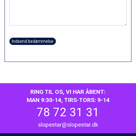
Indsend bedømmelse
RING TIL OS, VI HAR ÅBENT:
MAN 9:30-14, TIRS-TORS: 9-14
78 72 31 31
slopestar@slopestar.dk