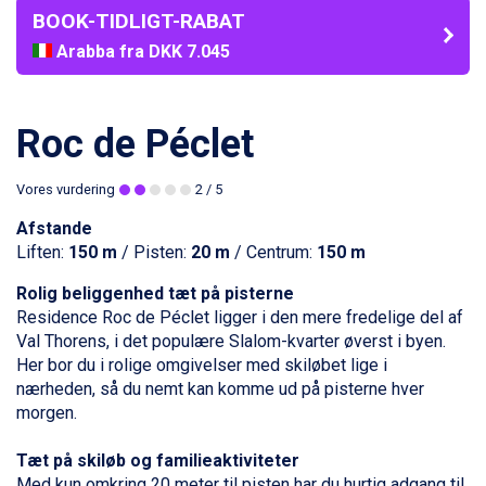
BOOK-TIDLIGT-RABAT
Arabba fra DKK 7.045
La Thuile fra DKK 4.595
Val Thorens fra DKK 5.395
Cervinia fra DKK 5.295
Roc de Péclet
Bad Hofgastein fra DKK 5.495
Passo Tonale fra DKK 3.795
Vores vurdering
2
/ 5
Saalbach fra DKK 5.945
Sölden fra DKK 8.445
Afstande
Champoluc fra DKK 3.795
Liften:
150 m
/ Pisten:
20 m
/ Centrum:
150 m
Sestriere fra DKK 4.395
Fieberbrunn fra DKK 6.145
Rolig beliggenhed tæt på pisterne
Wagrain fra DKK 4.645
Residence Roc de Péclet ligger i den mere fredelige del af
Ischgl fra DKK 7.095
Val Thorens
, i det populære Slalom-kvarter øverst i byen.
St. Anton fra DKK 7.245
Her bor du i rolige omgivelser med skiløbet lige i
Zell am See fra DKK 4.095
nærheden, så du nemt kan komme ud på pisterne hver
Livigno fra DKK 4.145
morgen.
Canazei fra DKK 4.745
Ponte di Legno fra DKK 4.745
Tæt på skiløb og familieaktiviteter
Alleghe fra DKK 5.595
Med kun omkring 20 meter til pisten har du hurtig adgang til