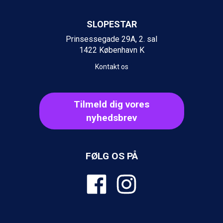
St. Anton fra DKK 7.245
Zell am See fra DKK 4.095
SLOPESTAR
Livigno fra DKK 4.145
Canazei fra DKK 4.745
Prinsessegade 29A, 2. sal
Ponte di Legno fra DKK 4.745
1422 København K
Alleghe fra DKK 5.595
Kontakt os
Bad Gastein fra DKK 4.195
Sauze dOulx fra DKK 4.045
Arabba fra DKK 7.045
Tilmeld dig vores
La Thuile fra DKK 4.595
Val Thorens fra DKK 5.395
nyhedsbrev
Cervinia fra DKK 5.295
Bad Hofgastein fra DKK 5.495
Passo Tonale fra DKK 3.795
FØLG OS PÅ
Saalbach fra DKK 5.945
Sölden fra DKK 8.445
Champoluc fra DKK 3.795
Sestriere fra DKK 4.395
Fieberbrunn fra DKK 6.145
Wagrain fra DKK 4.645