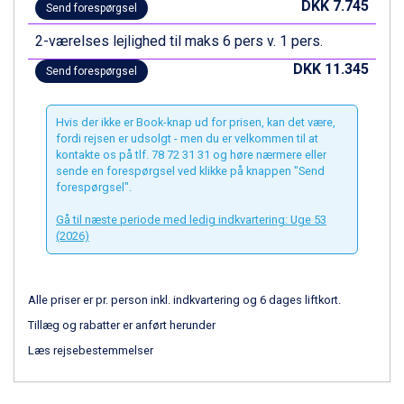
DKK 7.745
Send forespørgsel
Canazei fra DKK 4.745
Ponte di Legno fra DKK 4.745
2-værelses lejlighed til maks 6 pers v. 1 pers.
Alleghe fra DKK 5.595
DKK 11.345
Send forespørgsel
Bad Gastein fra DKK 4.195
Sauze dOulx fra DKK 4.045
Arabba fra DKK 7.045
Hvis der ikke er Book-knap ud for prisen, kan det være,
La Thuile fra DKK 4.595
fordi rejsen er udsolgt - men du er velkommen til at
kontakte os på tlf. 78 72 31 31 og høre nærmere eller
Val Thorens fra DKK 5.395
sende en forespørgsel ved klikke på knappen "Send
Cervinia fra DKK 5.295
forespørgsel".
Bad Hofgastein fra DKK 5.495
Passo Tonale fra DKK 3.795
Gå til næste periode med ledig indkvartering: Uge 53
Saalbach fra DKK 5.945
(2026)
Sölden fra DKK 8.445
Champoluc fra DKK 3.795
Sestriere fra DKK 4.395
Alle priser er pr. person inkl. indkvartering og 6 dages liftkort.
Fieberbrunn fra DKK 6.145
Tillæg og rabatter er anført herunder
Wagrain fra DKK 4.645
Læs rejsebestemmelser
Ischgl fra DKK 7.095
St. Anton fra DKK 7.245
Zell am See fra DKK 4.095