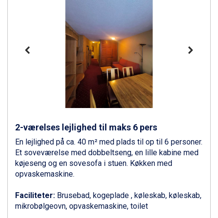
Alleghe fra DKK 5.595
Bad Gastein fra DKK 4.195
Sauze dOulx fra DKK 4.045
Arabba fra DKK 7.045
La Thuile fra DKK 4.595
Val Thorens fra DKK 5.395
Cervinia fra DKK 5.295
Bad Hofgastein fra DKK 5.495
Passo Tonale fra DKK 3.795
Saalbach fra DKK 5.945
Sölden fra DKK 8.445
Champoluc fra DKK 3.795
2-værelses lejlighed til maks 6 pers
Sestriere fra DKK 4.395
En lejlighed på ca. 40 m² med plads til op til 6 personer.
Fieberbrunn fra DKK 6.145
Et soveværelse med dobbeltseng, en lille kabine med
Wagrain fra DKK 4.645
køjeseng og en sovesofa i stuen. Køkken med
Ischgl fra DKK 7.095
opvaskemaskine.
St. Anton fra DKK 7.245
Zell am See fra DKK 4.095
Faciliteter:
Brusebad, kogeplade , køleskab, køleskab,
Livigno fra DKK 4.145
mikrobølgeovn, opvaskemaskine, toilet
Canazei fra DKK 4.745