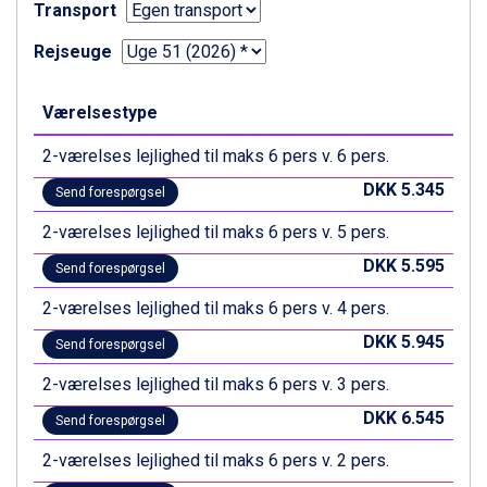
Canazei fra DKK 4.745
Transport
Ponte di Legno fra DKK 4.745
Rejseuge
Alleghe fra DKK 5.595
Bad Gastein fra DKK 4.195
Sauze dOulx fra DKK 4.045
Værelsestype
Arabba fra DKK 7.045
La Thuile fra DKK 4.595
2-værelses lejlighed til maks 6 pers v. 6 pers.
Val Thorens fra DKK 5.395
DKK 5.345
Send forespørgsel
Cervinia fra DKK 5.295
Bad Hofgastein fra DKK 5.495
2-værelses lejlighed til maks 6 pers v. 5 pers.
Passo Tonale fra DKK 3.795
DKK 5.595
Saalbach fra DKK 5.945
Send forespørgsel
Sölden fra DKK 8.445
2-værelses lejlighed til maks 6 pers v. 4 pers.
Champoluc fra DKK 3.795
DKK 5.945
Sestriere fra DKK 4.395
Send forespørgsel
Fieberbrunn fra DKK 6.145
2-værelses lejlighed til maks 6 pers v. 3 pers.
Wagrain fra DKK 4.645
Ischgl fra DKK 7.095
DKK 6.545
Send forespørgsel
St. Anton fra DKK 7.245
2-værelses lejlighed til maks 6 pers v. 2 pers.
Zell am See fra DKK 4.095
Livigno fra DKK 4.145