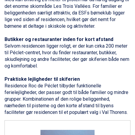
Bad Gastein fra DKK 4.195
det enorme skiområde Les Trois Vallées. For
familier
er
Sauze dOulx fra DKK 4.045
beliggenheden særligt attraktiv, da ESFs børneklub ligger
Arabba fra DKK 7.045
lige ved siden af residencen, hvilket gør det nemt for
La Thuile fra DKK 4.595
børnene at deltage i skiskole og aktiviteter.
Val Thorens fra DKK 5.395
Cervinia fra DKK 5.295
Butikker og restauranter inden for kort afstand
Bad Hofgastein fra DKK 5.495
Selvom residencen ligger roligt, er der kun cirka 200 meter
Passo Tonale fra DKK 3.795
til Péclet-centret, hvor du finder restauranter, butikker,
Saalbach fra DKK 5.945
skiudlejning og andre faciliteter, der gør skiferien både nem
Sölden fra DKK 8.445
og komfortabel.
Champoluc fra DKK 3.795
Sestriere fra DKK 4.395
Praktiske lejligheder til skiferien
Fieberbrunn fra DKK 6.145
Residence Roc de Péclet tilbyder funktionelle
Wagrain fra DKK 4.645
ferielejligheder, der passer godt til både familier og mindre
Ischgl fra DKK 7.095
grupper
. Kombinationen af den rolige beliggenhed,
St. Anton fra DKK 7.245
nærheden til pisterne og den korte afstand til byens
Zell am See fra DKK 4.095
faciliteter gør residencen til et populært valg i Val Thorens.
Livigno fra DKK 4.145
Canazei fra DKK 4.745
Ponte di Legno fra DKK 4.745