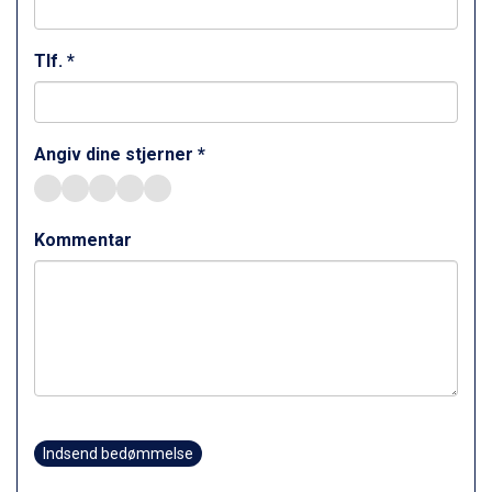
Canazei fra DKK 4.745
Livigno fra DKK 4.145
Ponte di Legno fra DKK 4.745
Tlf. *
Sauze dOulx fra DKK 4.045
Alleghe fra DKK 5.595
Bad Gastein fra DKK 4.195
Arabba fra DKK 7.045
Angiv dine stjerner *
La Thuile fra DKK 4.595
Val Thorens fra DKK 5.395
Cervinia fra DKK 5.295
Kommentar
Bad Hofgastein fra DKK 5.495
Passo Tonale fra DKK 3.795
Saalbach fra DKK 5.945
Sölden fra DKK 8.445
Champoluc fra DKK 3.795
Sestriere fra DKK 4.395
Wagrain fra DKK 4.645
Ischgl fra DKK 7.095
Fieberbrunn fra DKK 6.145
Indsend bedømmelse
St. Anton fra DKK 7.245
Zell am See fra DKK 4.095