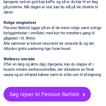
Zell am See fra DKK 4.095
bjergene, nyd en god kop kaffe, og så er du klar til en dag
Canazei fra DKK 4.745
på pisterne. Når dagen er slut, kan du stå på ski direkte til
Livigno fra DKK 4.145
døren.
Ponte di Legno fra DKK 4.745
Sauze dOulx fra DKK 4.045
Rolige omgivelser
Alleghe fra DKK 5.595
Pension Battisti ligger på en af de mere rolige samt solrige
Bad Gastein fra DKK 4.195
beliggenheder i området, med kun tre minutters gang til
Arabba fra DKK 7.045
gågaden i
St. Anton
.
La Thuile fra DKK 4.595
Alle værelser er blevet renoveret de seneste år, og der
Val Thorens fra DKK 5.395
tilbydes gratis parkering lige foran huset.
Cervinia fra DKK 5.295
Bad Hofgastein fra DKK 5.495
Wellness område
Passo Tonale fra DKK 3.795
Efter en lang og aktiv dag i bjergene, kan du slappe af i
Saalbach fra DKK 5.945
husets mindre wellnessområde, der inkluderer en finsk
Sölden fra DKK 8.445
sauna og en infrarød kabine samt et stille rum til afslapning.
Champoluc fra DKK 3.795
Sestriere fra DKK 4.395
Wagrain fra DKK 4.645
Søg rejser til Pension Battisti
Ischgl fra DKK 7.095
Fieberbrunn fra DKK 6.145
St. Anton fra DKK 7.245