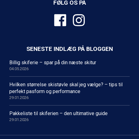
Wagrain fra DKK 4.645
FØLG OS PÅ
Ischgl fra DKK 7.095
Fieberbrunn fra DKK 6.145
St. Anton fra DKK 7.245
Zell am See fra DKK 4.095
Canazei fra DKK 4.745
Livigno fra DKK 4.145
Ponte di Legno fra DKK 4.745
SENESTE INDLÆG PÅ BLOGGEN
Sauze dOulx fra DKK 4.045
Alleghe fra DKK 5.595
Billig skiferie – spar på din næste skitur
Bad Gastein fra DKK 4.195
04.05.2026
Arabba fra DKK 7.045
La Thuile fra DKK 4.595
Hvilken størrelse skistøvle skal jeg vælge? – tips til
Val Thorens fra DKK 5.395
perfekt pasform og performance
Cervinia fra DKK 5.295
29.01.2026
Bad Hofgastein fra DKK 5.495
Passo Tonale fra DKK 3.795
Pakkeliste til skiferien – den ultimative guide
Saalbach fra DKK 5.945
29.01.2026
Sölden fra DKK 8.445
Champoluc fra DKK 3.795
Sestriere fra DKK 4.395