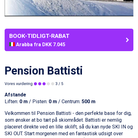
BOOK-TIDLIGT-RABAT
Arabba fra DKK 7.045
La Thuile fra DKK 4.595
Val Thorens fra DKK 5.395
Cervinia fra DKK 5.295
Pension Battisti
Bad Hofgastein fra DKK 5.495
Passo Tonale fra DKK 3.795
Vores vurdering
3
/ 5
Saalbach fra DKK 5.945
Sölden fra DKK 8.445
Afstande
Champoluc fra DKK 3.795
Liften:
0 m
/ Pisten:
0 m
/ Centrum:
500 m
Sestriere fra DKK 4.395
Wagrain fra DKK 4.645
Velkommen til Pension Battisti - den perfekte base for dig,
Ischgl fra DKK 7.095
som ønsker at bo tæt på skiområdet. Battisti er nemlig
Fieberbrunn fra DKK 6.145
placeret direkte ved en lille skilift, så du kan nyde SKI IN og
St. Anton fra DKK 7.245
SKI OUT. Start morgenen med en fantastisk udsigt over