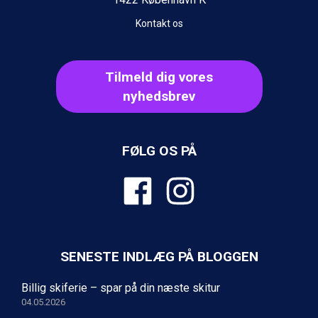
Fieberbrunn fra DKK 6.145
Wagrain fra DKK 4.645
Kontakt os
Ischgl fra DKK 7.095
St. Anton fra DKK 7.245
Zell am See fra DKK 4.095
Tilmeld dig vores
Livigno fra DKK 4.145
Canazei fra DKK 4.745
nyhedsbrev
Ponte di Legno fra DKK 4.745
Sauze dOulx fra DKK 4.045
Alleghe fra DKK 5.595
FØLG OS PÅ
Bad Gastein fra DKK 4.195
Arabba fra DKK 7.045
La Thuile fra DKK 4.595
Val Thorens fra DKK 5.395
Cervinia fra DKK 5.295
Sölden fra DKK 8.445
Bad Hofgastein fra DKK 5.495
SENESTE INDLÆG PÅ BLOGGEN
Passo Tonale fra DKK 3.795
Saalbach fra DKK 5.945
Billig skiferie – spar på din næste skitur
Champoluc fra DKK 3.795
04.05.2026
Sestriere fra DKK 4.395