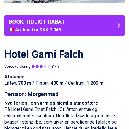
BOOK-TIDLIGT-RABAT
Arabba fra DKK 7.045
La Thuile fra DKK 4.595
Val Thorens fra DKK 5.395
Cervinia fra DKK 5.295
Hotel Garni Falch
Sölden fra DKK 8.445
Bad Hofgastein fra DKK 5.495
Vores vurdering
3
/ 5
Passo Tonale fra DKK 3.795
Saalbach fra DKK 5.945
Afstande
Champoluc fra DKK 3.795
Liften:
700 m
/ Pisten:
400 m
/ Centrum:
1.200 m
Sestriere fra DKK 4.395
Fieberbrunn fra DKK 6.145
Pension: Morgenmad
Wagrain fra DKK 4.645
Nyd ferien i en varm og hjemlig atmosfære
Ischgl fra DKK 7.095
På Hotel Garni Ernst Falch i
St. Anton
er træ og
St. Anton fra DKK 7.245
naturmaterialer i centrum. Hotellets facade og interiør er
Zell am See fra DKK 4.095
bygget i stenzirbe, som giver en beroligende følelse og
Livigno fra DKK 4.145
bidrager til en god nats søvn. Her får du en fredelig ferie i