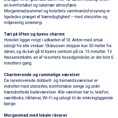
Canazei fra DKK 4.745
en komfortabel og naturnær atmosfære.
Ponte di Legno fra DKK 4.745
Morgenmadsrummet og hotellets varmtvandsforsyning er
Sauze dOulx fra DKK 4.045
ligeledes præget af bæredygtighed – med stenzirbe og
Alleghe fra DKK 5.595
miljøvenlig solenergi.
Bad Gastein fra DKK 4.195
Arabba fra DKK 7.045
Tæt på liften og byens charme
La Thuile fra DKK 4.595
Hotellet ligger roligt i udkanten af St. Anton med smuk
Val Thorens fra DKK 5.395
udsigt fra alle vinduer. Skibussen stopper kun 50 meter fra
Cervinia fra DKK 5.295
døren, og du kan gå til byens centrum på ca. 15 minutter. Til
Sölden fra DKK 8.445
Nassereinbahn, en af resortets hovedgondoler, er der blot 6
Bad Hofgastein fra DKK 5.495
minutters gang.
Passo Tonale fra DKK 3.795
Saalbach fra DKK 5.945
Charmerende og rummelige værelser
Champoluc fra DKK 3.795
De nyrenoverede dobbelt- og tremandsværelser er
Sestriere fra DKK 4.395
indrettet med stenzirbe, komfortable senge og unikt
Fieberbrunn fra DKK 6.145
træindrettede badeværelser. Alle værelser har tv, telefon,
Wagrain fra DKK 4.645
værdiboks, hårtørrer, Wi-Fi og udsigt til de omkringliggende
Ischgl fra DKK 7.095
bjerge.
St. Anton fra DKK 7.245
Zell am See fra DKK 4.095
Morgenmad med lokale råvarer
Livigno fra DKK 4.145