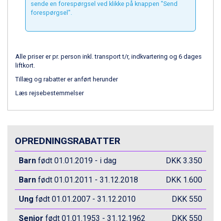
sende en forespørgsel ved klikke på knappen "Send
St. Anton fra DKK 7.245
forespørgsel".
Zell am See fra DKK 4.095
Livigno fra DKK 4.145
Canazei fra DKK 4.745
Ponte di Legno fra DKK 4.745
Alle priser er pr. person inkl. transport t/r, indkvartering og 6 dages
Sauze dOulx fra DKK 4.045
liftkort.
Alleghe fra DKK 5.595
Tillæg og rabatter er anført herunder
Bad Gastein fra DKK 4.195
Arabba fra DKK 7.045
Læs rejsebestemmelser
La Thuile fra DKK 4.595
Val Thorens fra DKK 5.395
Cervinia fra DKK 5.295
Sölden fra DKK 8.445
OPREDNINGSRABATTER
Bad Hofgastein fra DKK 5.495
Passo Tonale fra DKK 3.795
Barn
født 01.01.2019 - i dag
DKK 3.350
Saalbach fra DKK 5.945
Champoluc fra DKK 3.795
Barn
født 01.01.2011 - 31.12.2018
DKK 1.600
Sestriere fra DKK 4.395
Ung
født 01.01.2007 - 31.12.2010
DKK 550
Fieberbrunn fra DKK 6.145
Wagrain fra DKK 4.645
Senior
født 01.01.1953 - 31.12.1962
DKK 550