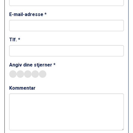
Ischgl fra DKK 7.095
St. Anton fra DKK 7.245
E-mail-adresse *
Zell am See fra DKK 4.095
Livigno fra DKK 4.145
Canazei fra DKK 4.745
Ponte di Legno fra DKK 4.745
Tlf. *
Sauze dOulx fra DKK 4.045
Alleghe fra DKK 5.595
Bad Gastein fra DKK 4.195
Arabba fra DKK 7.045
Angiv dine stjerner *
La Thuile fra DKK 4.595
Val Thorens fra DKK 5.395
Cervinia fra DKK 5.295
Kommentar
Sölden fra DKK 8.445
Bad Hofgastein fra DKK 5.495
Passo Tonale fra DKK 3.795
Saalbach fra DKK 5.945
Champoluc fra DKK 3.795
Sestriere fra DKK 4.395
Fieberbrunn fra DKK 6.145