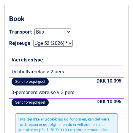
Zell am See fra DKK 4.095
Livigno fra DKK 4.145
Book
Canazei fra DKK 4.745
Ponte di Legno fra DKK 4.745
Transport
Sauze dOulx fra DKK 4.045
Alleghe fra DKK 5.595
Rejseuge
Bad Gastein fra DKK 4.195
Arabba fra DKK 7.045
La Thuile fra DKK 4.595
Værelsestype
Val Thorens fra DKK 5.395
Cervinia fra DKK 5.295
Dobbeltværelse v. 2 pers.
Sölden fra DKK 8.445
DKK 10.095
Send forespørgsel
Bad Hofgastein fra DKK 5.495
Passo Tonale fra DKK 3.795
3-personers værelse v. 3 pers.
Saalbach fra DKK 5.945
DKK 10.095
Send forespørgsel
Champoluc fra DKK 3.795
Sestriere fra DKK 4.395
Fieberbrunn fra DKK 6.145
Hvis der ikke er Book-knap ud for prisen, kan det være,
Wagrain fra DKK 4.645
fordi rejsen er udsolgt - men du er velkommen til at
Ischgl fra DKK 7.095
kontakte os på tlf. 78 72 31 31 og høre nærmere eller