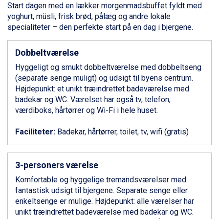
Start dagen med en lækker morgenmadsbuffet fyldt med
Canazei fra DKK 4.745
yoghurt, müsli, frisk brød, pålæg og andre lokale
Ponte di Legno fra DKK 4.745
specialiteter – den perfekte start på en dag i bjergene.
Sauze dOulx fra DKK 4.045
Alleghe fra DKK 5.595
Dobbeltværelse
Bad Gastein fra DKK 4.195
Arabba fra DKK 7.045
Hyggeligt og smukt dobbeltværelse med dobbeltseng
La Thuile fra DKK 4.595
(separate senge muligt) og udsigt til byens centrum.
Val Thorens fra DKK 5.395
Højdepunkt: et unikt træindrettet badeværelse med
Cervinia fra DKK 5.295
badekar og WC. Værelset har også tv, telefon,
Sölden fra DKK 8.445
værdiboks, hårtørrer og Wi-Fi i hele huset.
Bad Hofgastein fra DKK 5.495
Passo Tonale fra DKK 3.795
Faciliteter:
Badekar, hårtørrer, toilet, tv, wifi (gratis)
Saalbach fra DKK 5.945
Champoluc fra DKK 3.795
Sestriere fra DKK 4.395
3-personers værelse
Fieberbrunn fra DKK 6.145
Komfortable og hyggelige tremandsværelser med
Wagrain fra DKK 4.645
fantastisk udsigt til bjergene. Separate senge eller
Ischgl fra DKK 7.095
enkeltsenge er mulige. Højdepunkt: alle værelser har
St. Anton fra DKK 7.245
unikt træindrettet badeværelse med badekar og WC.
Zell am See fra DKK 4.095