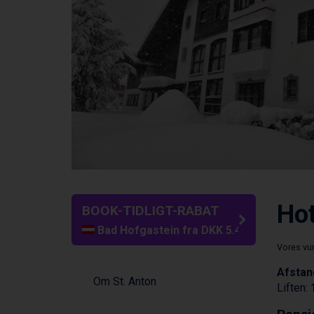
Hot
BOOK-TIDLIGT-RABAT
Bad Hofgastein fra DKK 5.495
Passo Tonale fra DKK 3.795
Vores vu
Saalbach fra DKK 5.945
Afstan
Sölden fra DKK 8.445
Om St. Anton
Liften:
Champoluc fra DKK 3.795
Sestriere fra DKK 4.395