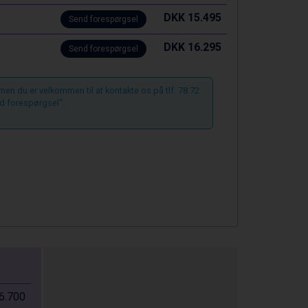
DKK 15.495
Send forespørgsel
DKK 16.295
Send forespørgsel
 men du er velkommen til at kontakte os på tlf. 78 72
d forespørgsel".
6.700