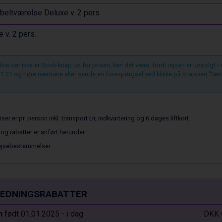
eltværelse Deluxe v. 2 pers.
e v. 2 pers.
vis der ikke er Book-knap ud for prisen, kan det være, fordi rejsen er udsolgt -
1 31 og høre nærmere eller sende en forespørgsel ved klikke på knappen "Sen
iser er pr. person inkl. transport t/r, indkvartering og 6 dages liftkort.
 og rabatter er anført herunder
ejsebestemmelser
EDNINGSRABATTER
n
født 01.01.2025 - i dag
DKK 