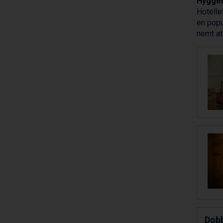
Hyggel
Sestriere fra DKK 4.395
Hotelle
Wagrain fra DKK 4.645
en popu
Ischgl fra DKK 7.095
nemt at
Fieberbrunn fra DKK 6.145
St. Anton fra DKK 7.245
Zell am See fra DKK 4.095
Livigno fra DKK 4.145
Canazei fra DKK 4.745
Ponte di Legno fra DKK 4.745
Bad Gastein fra DKK 4.195
Sauze dOulx fra DKK 4.045
Alleghe fra DKK 5.595
Arabba fra DKK 7.045
La Thuile fra DKK 4.595
Val Thorens fra DKK 5.395
Cervinia fra DKK 5.295
Bad Hofgastein fra DKK 5.495
Passo Tonale fra DKK 3.795
Saalbach fra DKK 5.945
Sölden fra DKK 8.445
Dobb
Champoluc fra DKK 3.795