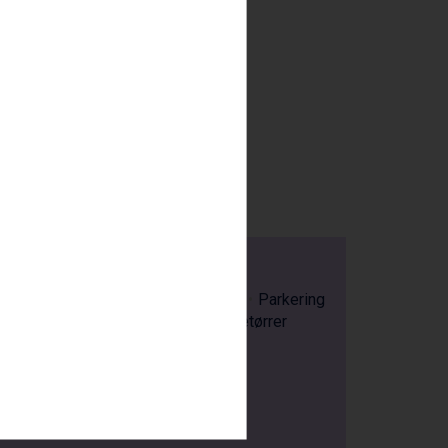
TETER
ampbad
Elevator
Infrarød kabine
Parkering
Reception
Sauna
Ski rum
Støvletørrer
ratis)