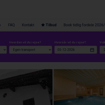
o
FAQ
Kontakt
Tilbud
Book tidlig fordele 2026
Hvordan vil du rejse?
Hvornår vil du rejse?
Vo