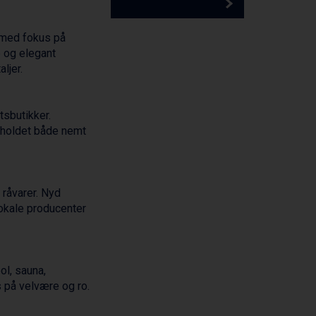
t med fokus på
e og elegant
ljer.
tsbutikker.
opholdet både nemt
råvarer. Nyd
okale producenter
ol, sauna,
 på velvære og ro.