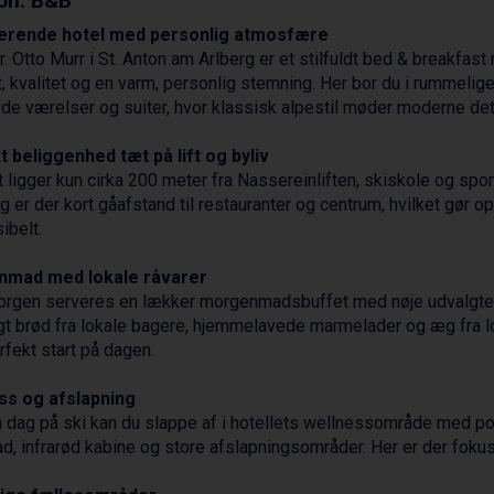
on: B&B
rende hotel med personlig atmosfære
r. Otto Murr i
St. Anton
am Arlberg er et stilfuldt bed & breakfas
, kvalitet og en varm, personlig stemning. Her bor du i rummelig
ede værelser og suiter, hvor klassisk alpestil møder moderne deta
 beliggenhed tæt på lift og byliv
t ligger kun cirka 200 meter fra Nassereinliften, skiskole og spor
g er der kort gåafstand til restauranter og centrum, hvilket gør 
ibelt.
mad med lokale råvarer
rgen serveres en lækker morgenmadsbuffet med nøje udvalgte 
gt brød fra lokale bagere, hjemmelavede marmelader og æg fra l
rfekt start på dagen.
ss og afslapning
n dag på ski kan du slappe af i hotellets wellnessområde med po
, infrarød kabine og store afslapningsområder. Her er der fokus