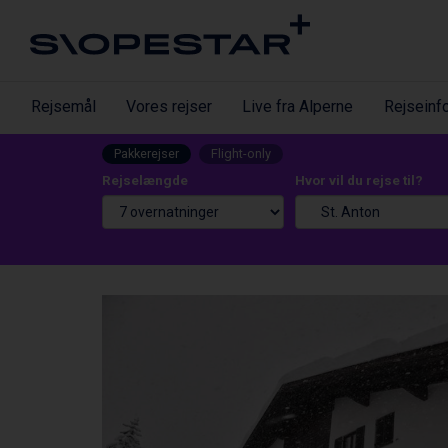
Rejsemål
Vores rejser
Live fra Alperne
Rejseinf
Pakkerejser
Flight-only
Rejselængde
Hvor vil du rejse til?