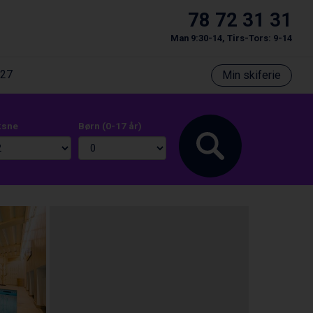
78 72 31 31
Man 9:30-14, Tirs-Tors: 9-14
/27
Min skiferie
ksne
Børn (0-17 år)