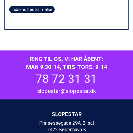
Indsend bedømmelse
RING TIL OS, VI HAR ÅBENT:
MAN 9:30-14, TIRS-TORS: 9-14
78 72 31 31
slopestar@slopestar.dk
SLOPESTAR
Prinsessegade 29A, 2. sal
1422 København K