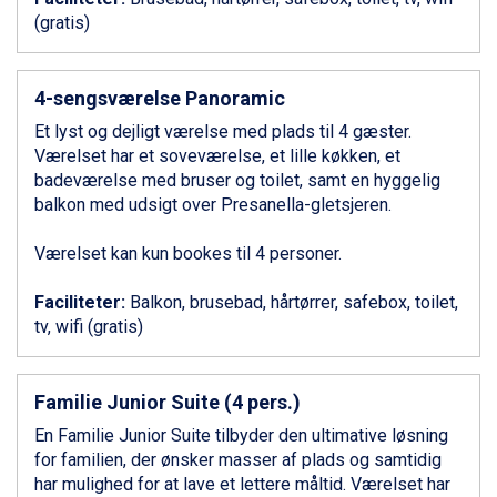
Canazei fra DKK 4.745
(gratis)
Ponte di Legno fra DKK 4.745
Bad Gastein fra DKK 4.195
Alleghe fra DKK 5.595
4-sengsværelse Panoramic
Sauze dOulx fra DKK 4.045
Arabba fra DKK 7.045
Et lyst og dejligt værelse med plads til 4 gæster.
La Thuile fra DKK 4.595
Værelset har et soveværelse, et lille køkken, et
Cervinia fra DKK 5.295
badeværelse med bruser og toilet, samt en hyggelig
Val Thorens fra DKK 5.395
balkon med udsigt over Presanella-gletsjeren.
Passo Tonale fra DKK 3.795
Saalbach fra DKK 5.945
Værelset kan kun bookes til 4 personer.
Sölden fra DKK 8.445
Bad Hofgastein fra DKK 5.495
Faciliteter:
Balkon, brusebad, hårtørrer, safebox, toilet,
Champoluc fra DKK 3.795
tv, wifi (gratis)
Sestriere fra DKK 4.395
Fieberbrunn fra DKK 6.145
Wagrain fra DKK 4.645
Familie Junior Suite (4 pers.)
Ischgl fra DKK 7.095
En Familie Junior Suite tilbyder den ultimative løsning
St. Anton fra DKK 7.245
for familien, der ønsker masser af plads og samtidig
Zell am See fra DKK 4.095
har mulighed for at lave et lettere måltid. Værelset har
Livigno fra DKK 4.145