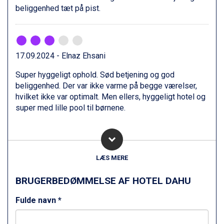
Sestriere fra DKK 4.395
beliggenhed tæt på pist.
Fieberbrunn fra DKK 6.145
Wagrain fra DKK 4.645
Ischgl fra DKK 7.095
St. Anton fra DKK 7.245
17.09.2024 - Elnaz Ehsani
Zell am See fra DKK 4.095
Livigno fra DKK 4.145
Super hyggeligt ophold. Sød betjening og god
Canazei fra DKK 4.745
beliggenhed. Der var ikke varme på begge værelser,
Ponte di Legno fra DKK 4.745
hvilket ikke var optimalt. Men ellers, hyggeligt hotel og
Bad Gastein fra DKK 4.195
super med lille pool til børnene.
Alleghe fra DKK 5.595
Sauze dOulx fra DKK 4.045
Arabba fra DKK 7.045
La Thuile fra DKK 4.595
Cervinia fra DKK 5.295
LÆS MERE
Val Thorens fra DKK 5.395
Passo Tonale fra DKK 3.795
BRUGERBEDØMMELSE AF HOTEL DAHU
Saalbach fra DKK 5.945
Fulde navn *
Sölden fra DKK 8.445
Bad Hofgastein fra DKK 5.495
Champoluc fra DKK 3.795