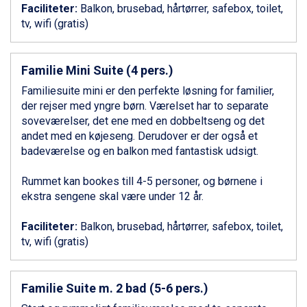
Livigno fra DKK 4.145
Faciliteter:
Balkon, brusebad, hårtørrer, safebox, toilet,
Canazei fra DKK 4.745
tv, wifi (gratis)
Ponte di Legno fra DKK 4.745
Bad Gastein fra DKK 4.195
Alleghe fra DKK 5.595
Familie Mini Suite (4 pers.)
Sauze dOulx fra DKK 4.045
Familiesuite mini er den perfekte løsning for familier,
Arabba fra DKK 7.045
der rejser med yngre børn. Værelset har to separate
La Thuile fra DKK 4.595
soveværelser, det ene med en dobbeltseng og det
Cervinia fra DKK 5.295
andet med en køjeseng. Derudover er der også et
Val Thorens fra DKK 5.395
badeværelse og en balkon med fantastisk udsigt.
Passo Tonale fra DKK 3.795
Saalbach fra DKK 5.945
Rummet kan bookes till 4-5 personer, og børnene i
Sölden fra DKK 8.445
ekstra sengene skal være under 12 år.
Bad Hofgastein fra DKK 5.495
Champoluc fra DKK 3.795
Faciliteter:
Balkon, brusebad, hårtørrer, safebox, toilet,
Sestriere fra DKK 4.395
tv, wifi (gratis)
Fieberbrunn fra DKK 6.145
Wagrain fra DKK 4.645
Ischgl fra DKK 7.095
Familie Suite m. 2 bad (5-6 pers.)
St. Anton fra DKK 7.245