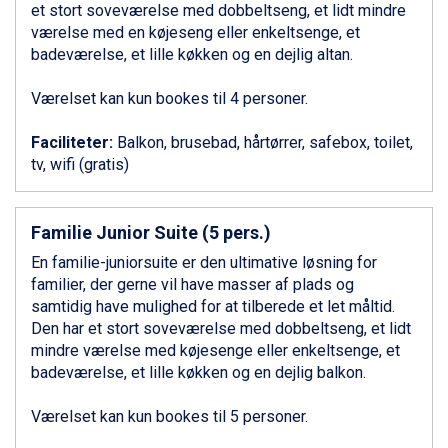
et stort soveværelse med dobbeltseng, et lidt mindre
Canazei fra DKK 4.745
værelse med en køjeseng eller enkeltsenge, et
Ponte di Legno fra DKK 4.745
badeværelse, et lille køkken og en dejlig altan.
Bad Gastein fra DKK 4.195
Alleghe fra DKK 5.595
Værelset kan kun bookes til 4 personer.
Sauze dOulx fra DKK 4.045
Arabba fra DKK 7.045
Faciliteter:
Balkon, brusebad, hårtørrer, safebox, toilet,
La Thuile fra DKK 4.595
tv, wifi (gratis)
Cervinia fra DKK 5.295
Val Thorens fra DKK 5.395
Passo Tonale fra DKK 3.795
Familie Junior Suite (5 pers.)
Saalbach fra DKK 5.945
Sölden fra DKK 8.445
En familie-juniorsuite er den ultimative løsning for
Bad Hofgastein fra DKK 5.495
familier, der gerne vil have masser af plads og
Champoluc fra DKK 3.795
samtidig have mulighed for at tilberede et let måltid.
Sestriere fra DKK 4.395
Den har et stort soveværelse med dobbeltseng, et lidt
Fieberbrunn fra DKK 6.145
mindre værelse med køjesenge eller enkeltsenge, et
Wagrain fra DKK 4.645
badeværelse, et lille køkken og en dejlig balkon.
Ischgl fra DKK 7.095
St. Anton fra DKK 7.245
Værelset kan kun bookes til 5 personer.
Zell am See fra DKK 4.095