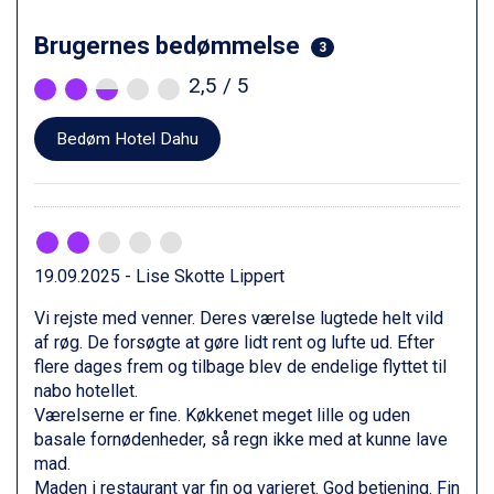
Fieberbrunn fra DKK 6.145
Wagrain fra DKK 4.645
Brugernes bedømmelse
3
Ischgl fra DKK 7.095
2,5
/ 5
St. Anton fra DKK 7.245
Zell am See fra DKK 4.095
Livigno fra DKK 4.145
Bedøm Hotel Dahu
Canazei fra DKK 4.745
Ponte di Legno fra DKK 4.745
Bad Gastein fra DKK 4.195
Alleghe fra DKK 5.595
Sauze dOulx fra DKK 4.045
19.09.2025 - Lise Skotte Lippert
Arabba fra DKK 7.045
La Thuile fra DKK 4.595
Vi rejste med venner. Deres værelse lugtede helt vild
Cervinia fra DKK 5.295
af røg. De forsøgte at gøre lidt rent og lufte ud. Efter
Val Thorens fra DKK 5.395
flere dages frem og tilbage blev de endelige flyttet til
Passo Tonale fra DKK 3.795
nabo hotellet.
Saalbach fra DKK 5.945
Værelserne er fine. Køkkenet meget lille og uden
Sölden fra DKK 8.445
basale fornødenheder, så regn ikke med at kunne lave
Bad Hofgastein fra DKK 5.495
mad.
Champoluc fra DKK 3.795
Maden i restaurant var fin og varieret. God betjening. Fin