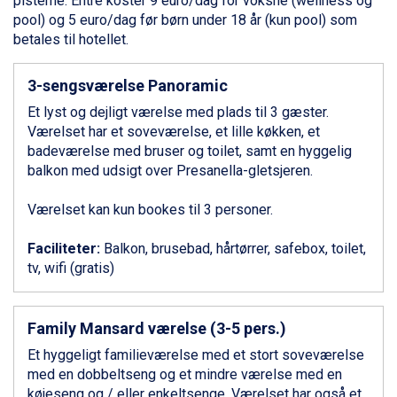
pisterne. Entré koster 9 euro/dag for voksne (wellness og
Bad Gastein fra DKK 4.195
pool) og 5 euro/dag før
børn
under 18 år (kun pool) som
Alleghe fra DKK 5.595
betales til hotellet.
Sauze dOulx fra DKK 4.045
Arabba fra DKK 7.045
3-sengsværelse Panoramic
La Thuile fra DKK 4.595
Et lyst og dejligt værelse med plads til 3 gæster.
Cervinia fra DKK 5.295
Værelset har et soveværelse, et lille køkken, et
Val Thorens fra DKK 5.395
badeværelse med bruser og toilet, samt en hyggelig
Passo Tonale fra DKK 3.795
balkon med udsigt over Presanella-gletsjeren.
Saalbach fra DKK 5.945
Sölden fra DKK 8.445
Værelset kan kun bookes til 3 personer.
Bad Hofgastein fra DKK 5.495
Champoluc fra DKK 3.795
Faciliteter:
Balkon, brusebad, hårtørrer, safebox, toilet,
Sestriere fra DKK 4.395
tv, wifi (gratis)
Fieberbrunn fra DKK 6.145
Wagrain fra DKK 4.645
Ischgl fra DKK 7.095
Family Mansard værelse (3-5 pers.)
St. Anton fra DKK 7.245
Zell am See fra DKK 4.095
Et hyggeligt familieværelse med et stort soveværelse
Livigno fra DKK 4.145
med en dobbeltseng og et mindre værelse med en
Canazei fra DKK 4.745
køjeseng og / eller enkeltsenge. Værelset har også et