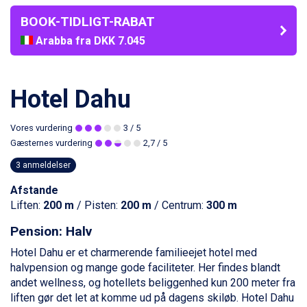
BOOK-TIDLIGT-RABAT
Arabba fra DKK 7.045
La Thuile fra DKK 4.595
Cervinia fra DKK 5.295
Val Thorens fra DKK 5.395
Hotel Dahu
Passo Tonale fra DKK 3.795
Saalbach fra DKK 5.945
Vores vurdering
3
/ 5
Sölden fra DKK 8.445
Gæsternes vurdering
2,7
/ 5
Bad Hofgastein fra DKK 5.495
Champoluc fra DKK 3.795
3 anmeldelser
Sestriere fra DKK 4.395
Afstande
Fieberbrunn fra DKK 6.145
Liften:
200 m
/ Pisten:
200 m
/ Centrum:
300 m
Wagrain fra DKK 4.645
Ischgl fra DKK 7.095
Pension: Halv
St. Anton fra DKK 7.245
Zell am See fra DKK 4.095
Hotel Dahu er et charmerende familieejet hotel med
Livigno fra DKK 4.145
halvpension og mange gode faciliteter. Her findes blandt
Canazei fra DKK 4.745
andet wellness, og hotellets beliggenhed kun 200 meter fra
Ponte di Legno fra DKK 4.745
liften gør det let at komme ud på dagens skiløb. Hotel Dahu