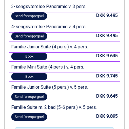
Ischgl fra DKK 7.095
3-sengsværelse Panoramic v. 3 pers.
St. Anton fra DKK 7.245
DKK 9.495
Send forespørgsel
Zell am See fra DKK 4.095
Livigno fra DKK 4.145
4-sengsværelse Panoramic v. 4 pers.
Canazei fra DKK 4.745
DKK 9.495
Ponte di Legno fra DKK 4.745
Send forespørgsel
Bad Gastein fra DKK 4.195
Familie Junior Suite (4 pers.) v. 4 pers.
Alleghe fra DKK 5.595
Sauze dOulx fra DKK 4.045
DKK 9.645
Book
Arabba fra DKK 7.045
Familie Mini Suite (4 pers.) v. 4 pers.
La Thuile fra DKK 4.595
Cervinia fra DKK 5.295
DKK 9.745
Book
Val Thorens fra DKK 5.395
Passo Tonale fra DKK 3.795
Familie Junior Suite (5 pers.) v. 5 pers.
Saalbach fra DKK 5.945
DKK 9.645
Send forespørgsel
Sölden fra DKK 8.445
Bad Hofgastein fra DKK 5.495
Familie Suite m. 2 bad (5-6 pers.) v. 5 pers.
Champoluc fra DKK 3.795
DKK 9.895
Send forespørgsel
Sestriere fra DKK 4.395
Fieberbrunn fra DKK 6.145