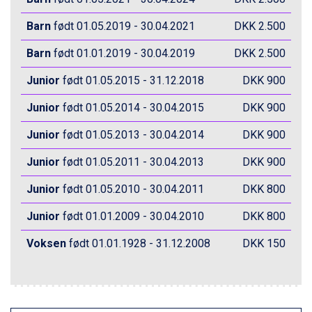
Wagrain fra DKK 4.645
Barn
født 01.05.2019 - 30.04.2021
DKK 2.500
Ischgl fra DKK 7.095
St. Anton fra DKK 7.245
Barn
født 01.01.2019 - 30.04.2019
DKK 2.500
Zell am See fra DKK 4.095
Livigno fra DKK 4.145
Junior
født 01.05.2015 - 31.12.2018
DKK 900
Canazei fra DKK 4.745
Ponte di Legno fra DKK 4.745
Junior
født 01.05.2014 - 30.04.2015
DKK 900
Bad Gastein fra DKK 4.195
Junior
født 01.05.2013 - 30.04.2014
DKK 900
Alleghe fra DKK 5.595
Sauze dOulx fra DKK 4.045
Junior
født 01.05.2011 - 30.04.2013
DKK 900
Arabba fra DKK 7.045
La Thuile fra DKK 4.595
Junior
født 01.05.2010 - 30.04.2011
DKK 800
Cervinia fra DKK 5.295
Val Thorens fra DKK 5.395
Junior
født 01.01.2009 - 30.04.2010
DKK 800
Passo Tonale fra DKK 3.795
Voksen
født 01.01.1928 - 31.12.2008
DKK 150
Saalbach fra DKK 5.945
Sölden fra DKK 8.445
Bad Hofgastein fra DKK 5.495
Champoluc fra DKK 3.795
Sestriere fra DKK 4.395