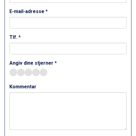
Sestriere fra DKK 4.395
E-mail-adresse *
Fieberbrunn fra DKK 6.145
Wagrain fra DKK 4.645
Ischgl fra DKK 7.095
St. Anton fra DKK 7.245
Tlf. *
Zell am See fra DKK 4.095
Livigno fra DKK 4.145
Canazei fra DKK 4.745
Ponte di Legno fra DKK 4.745
Angiv dine stjerner *
Bad Gastein fra DKK 4.195
Alleghe fra DKK 5.595
Sauze dOulx fra DKK 4.045
Kommentar