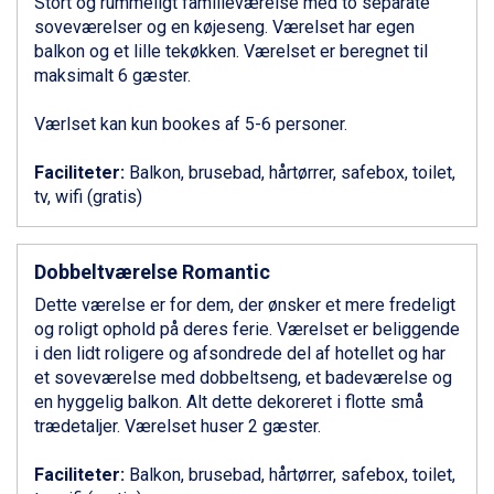
Stort og rummeligt familieværelse med to separate
Zell am See fra DKK 4.095
soveværelser og en køjeseng. Værelset har egen
Livigno fra DKK 4.145
balkon og et lille tekøkken. Værelset er beregnet til
Canazei fra DKK 4.745
maksimalt 6 gæster.
Ponte di Legno fra DKK 4.745
Bad Gastein fra DKK 4.195
Værlset kan kun bookes af 5-6 personer.
Alleghe fra DKK 5.595
Sauze dOulx fra DKK 4.045
Faciliteter:
Balkon, brusebad, hårtørrer, safebox, toilet,
Arabba fra DKK 7.045
tv, wifi (gratis)
La Thuile fra DKK 4.595
Cervinia fra DKK 5.295
Val Thorens fra DKK 5.395
Dobbeltværelse Romantic
Passo Tonale fra DKK 3.795
Saalbach fra DKK 5.945
Dette værelse er for dem, der ønsker et mere fredeligt
Sölden fra DKK 8.445
og roligt ophold på deres ferie. Værelset er beliggende
Bad Hofgastein fra DKK 5.495
i den lidt roligere og afsondrede del af hotellet og har
Champoluc fra DKK 3.795
et soveværelse med dobbeltseng, et badeværelse og
Sestriere fra DKK 4.395
en hyggelig balkon. Alt dette dekoreret i flotte små
Fieberbrunn fra DKK 6.145
trædetaljer. Værelset huser 2 gæster.
Wagrain fra DKK 4.645
Ischgl fra DKK 7.095
Faciliteter:
Balkon, brusebad, hårtørrer, safebox, toilet,
St. Anton fra DKK 7.245