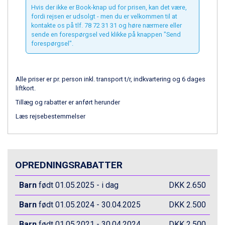
Wagrain fra DKK 4.645
Hvis der ikke er Book-knap ud for prisen, kan det være,
Ischgl fra DKK 7.095
fordi rejsen er udsolgt - men du er velkommen til at
St. Anton fra DKK 7.245
kontakte os på tlf. 78 72 31 31 og høre nærmere eller
sende en forespørgsel ved klikke på knappen "Send
Zell am See fra DKK 4.095
forespørgsel".
Livigno fra DKK 4.145
Canazei fra DKK 4.745
Ponte di Legno fra DKK 4.745
Alle priser er pr. person inkl. transport t/r, indkvartering og 6 dages
Bad Gastein fra DKK 4.195
liftkort.
Alleghe fra DKK 5.595
Tillæg og rabatter er anført herunder
Sauze dOulx fra DKK 4.045
Arabba fra DKK 7.045
Læs rejsebestemmelser
La Thuile fra DKK 4.595
Cervinia fra DKK 5.295
Val Thorens fra DKK 5.395
Passo Tonale fra DKK 3.795
OPREDNINGSRABATTER
Saalbach fra DKK 5.945
Sölden fra DKK 8.445
Barn
født 01.05.2025 - i dag
DKK 2.650
Bad Hofgastein fra DKK 5.495
Champoluc fra DKK 3.795
Barn
født 01.05.2024 - 30.04.2025
DKK 2.500
Sestriere fra DKK 4.395
Barn
født 01.05.2021 - 30.04.2024
DKK 2.500
Fieberbrunn fra DKK 6.145