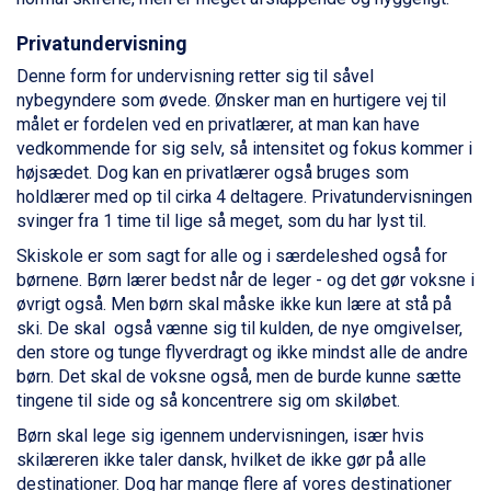
Passo Tonale fra DKK 3.795
Privatundervisning
Saalbach fra DKK 5.945
Champoluc fra DKK 3.795
Denne form for undervisning retter sig til såvel
Sestriere fra DKK 4.395
nybegyndere som øvede. Ønsker man en hurtigere vej til
Fieberbrunn fra DKK 6.145
målet er fordelen ved en privatlærer, at man kan have
Wagrain fra DKK 4.645
vedkommende for sig selv, så intensitet og fokus kommer i
Ischgl fra DKK 7.095
højsædet. Dog kan en privatlærer også bruges som
St. Anton fra DKK 7.245
holdlærer med op til cirka 4 deltagere. Privatundervisningen
Zell am See fra DKK 4.095
svinger fra 1 time til lige så meget, som du har lyst til.
Livigno fra DKK 4.145
Skiskole er som sagt for alle og i særdeleshed også for
Canazei fra DKK 4.745
børnene. Børn lærer bedst når de leger - og det gør voksne i
Ponte di Legno fra DKK 4.745
øvrigt også. Men børn skal måske ikke kun lære at stå på
Bad Gastein fra DKK 4.195
ski. De skal også vænne sig til kulden, de nye omgivelser,
Alleghe fra DKK 5.595
den store og tunge flyverdragt og ikke mindst alle de andre
Sauze dOulx fra DKK 4.045
børn. Det skal de voksne også, men de burde kunne sætte
Arabba fra DKK 7.045
tingene til side og så koncentrere sig om skiløbet.
La Thuile fra DKK 4.595
Val Thorens fra DKK 5.395
Børn skal lege sig igennem undervisningen, især hvis
Cervinia fra DKK 5.295
skilæreren ikke taler dansk, hvilket de ikke gør på alle
Sölden fra DKK 8.445
destinationer. Dog har mange flere af vores destinationer