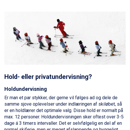
Passo Tonale fra DKK 3.795
Saalbach fra DKK 5.945
Champoluc fra DKK 3.795
Sestriere fra DKK 4.395
Fieberbrunn fra DKK 6.145
Wagrain fra DKK 4.645
Ischgl fra DKK 7.095
St. Anton fra DKK 7.245
Zell am See fra DKK 4.095
Livigno fra DKK 4.145
Canazei fra DKK 4.745
Ponte di Legno fra DKK 4.745
Hold- eller privatundervisning?
Bad Gastein fra DKK 4.195
Alleghe fra DKK 5.595
Holdundervisning
Sauze dOulx fra DKK 4.045
Arabba fra DKK 7.045
Er man et par stykker, der gerne vil følges ad og dele de
La Thuile fra DKK 4.595
samme sjove oplevelser under indlæringen af skiløbet, så
Val Thorens fra DKK 5.395
er en holdlærer det optimale valg. Disse hold er normalt på
Cervinia fra DKK 5.295
max. 12 personer. Holdundervisningen sker oftest over 3-5
Sölden fra DKK 8.445
dage á 3 timers intervaller. Det er selvfølgelig en del af en
Bad Hofgastein fra DKK 5.495
normal skiferie, men er meget afslappende og hyggeligt.