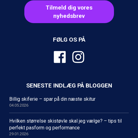
Sölden fra DKK 8.445
Tilmeld dig vores
Bad Hofgastein fra DKK 5.495
Passo Tonale fra DKK 3.795
nyhedsbrev
Saalbach fra DKK 5.945
Champoluc fra DKK 3.795
Sestriere fra DKK 4.395
FØLG OS PÅ
Fieberbrunn fra DKK 6.145
Wagrain fra DKK 4.645
Ischgl fra DKK 7.095
St. Anton fra DKK 7.245
Zell am See fra DKK 4.095
Livigno fra DKK 4.145
Canazei fra DKK 4.745
SENESTE INDLÆG PÅ BLOGGEN
Ponte di Legno fra DKK 4.745
Bad Gastein fra DKK 4.195
Billig skiferie – spar på din næste skitur
Alleghe fra DKK 5.595
04.05.2026
Sauze dOulx fra DKK 4.045
Arabba fra DKK 7.045
Hvilken størrelse skistøvle skal jeg vælge? – tips til
La Thuile fra DKK 4.595
perfekt pasform og performance
Val Thorens fra DKK 5.395
29.01.2026
Cervinia fra DKK 5.295