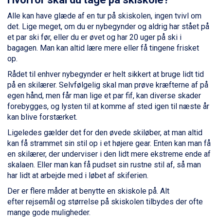
Saalbach fra DKK 5.945
Alle kan have glæde af en tur på skiskolen, ingen tvivl om
Champoluc fra DKK 3.795
det. Lige meget, om du er nybegynder og aldrig har stået på
Sestriere fra DKK 4.395
et par ski før, eller du er øvet og har 20 uger på ski i
Fieberbrunn fra DKK 6.145
bagagen. Man kan altid lære mere eller få tingene frisket
Wagrain fra DKK 4.645
op.
Ischgl fra DKK 7.095
St. Anton fra DKK 7.245
Rådet til enhver nybegynder er helt sikkert at bruge lidt tid
Zell am See fra DKK 4.095
på en skilærer. Selvfølgelig skal man prøve kræfterne af på
Livigno fra DKK 4.145
egen hånd, men får man lige et par fif, kan diverse skader
Canazei fra DKK 4.745
forebygges, og lysten til at komme af sted igen til næste år
Ponte di Legno fra DKK 4.745
kan blive forstærket.
Bad Gastein fra DKK 4.195
Ligeledes gælder det for den øvede skiløber, at man altid
Alleghe fra DKK 5.595
kan få strammet sin stil op i et højere gear. Enten kan man få
Sauze dOulx fra DKK 4.045
en skilærer, der underviser i den lidt mere ekstreme ende af
Arabba fra DKK 7.045
skalaen. Eller man kan få pudset sin rustne stil af, så man
La Thuile fra DKK 4.595
har lidt at arbejde med i løbet af skiferien.
Val Thorens fra DKK 5.395
Cervinia fra DKK 5.295
Der er flere måder at benytte en skiskole på. Alt
Sölden fra DKK 8.445
efter rejsemål og størrelse på skiskolen tilbydes der ofte
Bad Hofgastein fra DKK 5.495
mange gode muligheder.