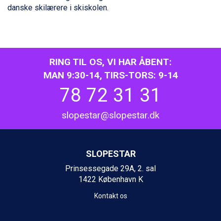
Bad Hofgastein fra DKK 5.495
danske skilærere i skiskolen.
Passo Tonale fra DKK 3.795
Saalbach fra DKK 5.945
Champoluc fra DKK 3.795
Sestriere fra DKK 4.395
Fieberbrunn fra DKK 6.145
RING TIL OS, VI HAR ÅBENT:
Wagrain fra DKK 4.645
MAN 9:30-14, TIRS-TORS: 9-14
Ischgl fra DKK 7.095
78 72 31 31
St. Anton fra DKK 7.245
Zell am See fra DKK 4.095
Livigno fra DKK 4.145
slopestar@slopestar.dk
Canazei fra DKK 4.745
Ponte di Legno fra DKK 4.745
Bad Gastein fra DKK 4.195
SLOPESTAR
Alleghe fra DKK 5.595
Sauze dOulx fra DKK 4.045
Prinsessegade 29A, 2. sal
Arabba fra DKK 7.045
1422 København K
La Thuile fra DKK 4.595
Kontakt os
Val Thorens fra DKK 5.395
Cervinia fra DKK 5.295