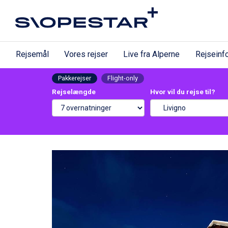
Rejsemål
Vores rejser
Live fra Alperne
Rejseinf
Pakkerejser
Flight-only
Rejselængde
Hvor vil du rejse til?