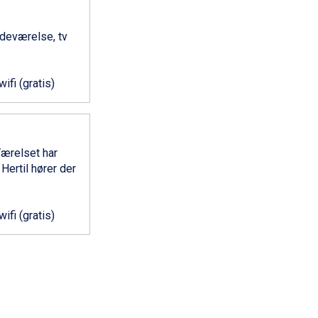
deværelse, tv
wifi (gratis)
Værelset har
Hertil hører der
wifi (gratis)