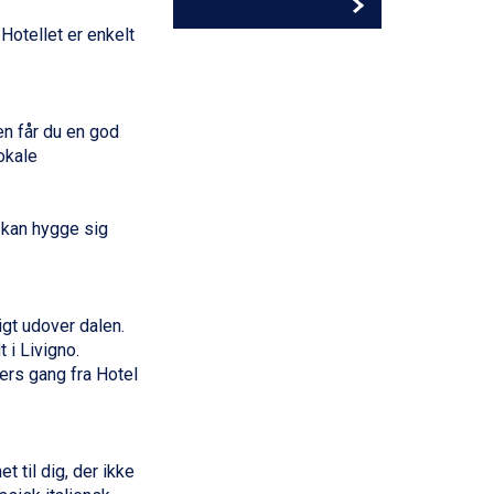
Hotellet er enkelt
en får du en god
okale
 kan hygge sig
igt udover dalen.
t i
Livigno
.
ers gang fra Hotel
 til dig, der ikke