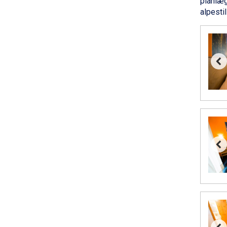
planlæg
Bad Hofgastein fra DKK 5.495
alpesti
Passo Tonale fra DKK 3.795
Saalbach fra DKK 5.945
Champoluc fra DKK 3.795
Sestriere fra DKK 4.395
Fieberbrunn fra DKK 6.145
Wagrain fra DKK 4.645
Ischgl fra DKK 7.095
St. Anton fra DKK 7.245
Zell am See fra DKK 4.095
Livigno fra DKK 4.145
Canazei fra DKK 4.745
Ponte di Legno fra DKK 4.745
Sauze dOulx fra DKK 4.045
Alleghe fra DKK 5.595
Bad Gastein fra DKK 4.195
Arabba fra DKK 7.045
La Thuile fra DKK 4.595
Val Thorens fra DKK 5.395
Cervinia fra DKK 5.295
Sölden fra DKK 8.445