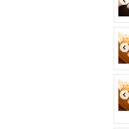
Bad Hofgastein fra DKK 5.495
Passo Tonale fra DKK 3.795
Saalbach fra DKK 5.945
Champoluc fra DKK 3.795
Sestriere fra DKK 4.395
Fieberbrunn fra DKK 6.145
Wagrain fra DKK 4.645
Ischgl fra DKK 7.095
St. Anton fra DKK 7.245
Zell am See fra DKK 4.095
Livigno fra DKK 4.145
Canazei fra DKK 4.745
Ponte di Legno fra DKK 4.745
Sauze dOulx fra DKK 4.045
Alleghe fra DKK 5.595
Bad Gastein fra DKK 4.195
Arabba fra DKK 7.045
La Thuile fra DKK 4.595
Val Thorens fra DKK 5.395
Cervinia fra DKK 5.295