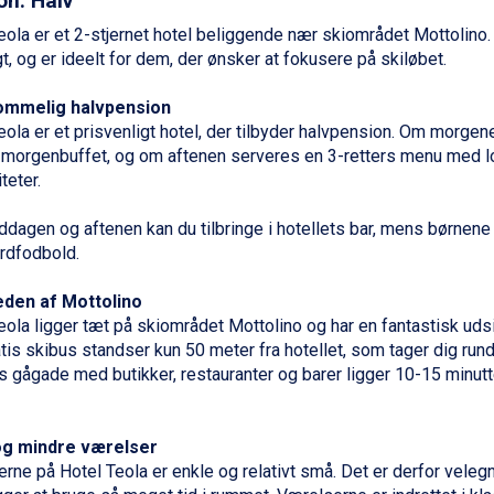
on: Halv
eola er et 2-stjernet hotel beliggende nær skiområdet Mottolino. 
gt, og er ideelt for dem, der ønsker at fokusere på skiløbet.
mmelig halvpension
eola er et prisvenligt hotel, der tilbyder halvpension. Om morgen
 morgenbuffet, og om aftenen serveres en 3-retters menu med l
teter.
ddagen og aftenen kan du tilbringe i hotellets bar, mens børnene
rdfodbold.
eden af Mottolino
eola ligger tæt på skiområdet Mottolino og har en fantastisk uds
tis skibus standser kun 50 meter fra hotellet, som tager dig rund
s gågade med butikker, restauranter og barer ligger 10-15 minutt
og mindre værelser
rne på Hotel Teola er enkle og relativt små. Det er derfor velegnet