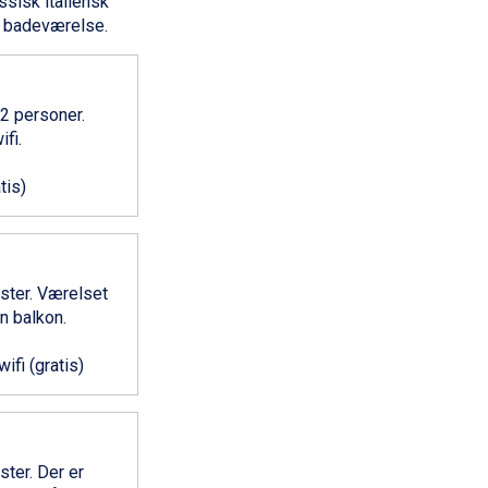
ssisk italiensk
et badeværelse.
2 personer.
fi.
tis)
ster. Værelset
n balkon.
wifi (gratis)
ter. Der er