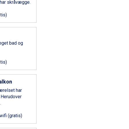
 har skråvægge.
tis)
 eget bad og
tis)
alkon
Værelset har
. Herudover
.
wifi (gratis)