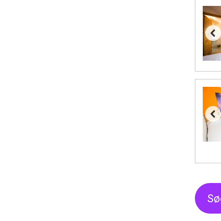
Sölden fra DKK 8.445
Bad Hofgastein fra DKK 5.495
Passo Tonale fra DKK 3.795
Saalbach fra DKK 5.945
Champoluc fra DKK 3.795
Sestriere fra DKK 4.395
Fieberbrunn fra DKK 6.145
Wagrain fra DKK 4.645
Ischgl fra DKK 7.095
St. Anton fra DKK 7.245
Zell am See fra DKK 4.095
Livigno fra DKK 4.145
Canazei fra DKK 4.745
Ponte di Legno fra DKK 4.745
Sauze dOulx fra DKK 4.045
Alleghe fra DKK 5.595
Bad Gastein fra DKK 4.195
Arabba fra DKK 7.045
Sø
La Thuile fra DKK 4.595
Val Thorens fra DKK 5.395