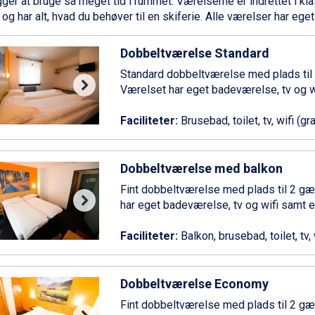
ger at bruge så meget tid i rummet. Værelserne er indrettet i kla
l og har alt, hvad du behøver til en skiferie. Alle værelser har eg
Dobbeltværelse Standard
Standard dobbeltværelse med plads til 
Værelset har eget badeværelse, tv og wi
Faciliteter:
Brusebad, toilet, tv, wifi (gra
Dobbeltværelse med balkon
Fint dobbeltværelse med plads til 2 gæ
har eget badeværelse, tv og wifi samt e
Faciliteter:
Balkon, brusebad, toilet, tv, 
Dobbeltværelse Economy
Fint dobbeltværelse med plads til 2 gæs