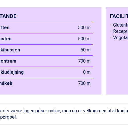
TANDE
FACILI
Glutenf
liften
500 m
Recept
Vegeta
pisten
500 m
 skibussen
50 m
 centrum
700 m
skiudlejning
0 m
indkøb
700 m
r desværre ingen priser online, men du er velkommen til at
konta
pørgsel.