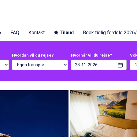
o
FAQ
Kontakt
Tilbud
Book tidlig fordele 2026
Hvordan vil du rejse?
Hvornår vil du rejse?
Vo