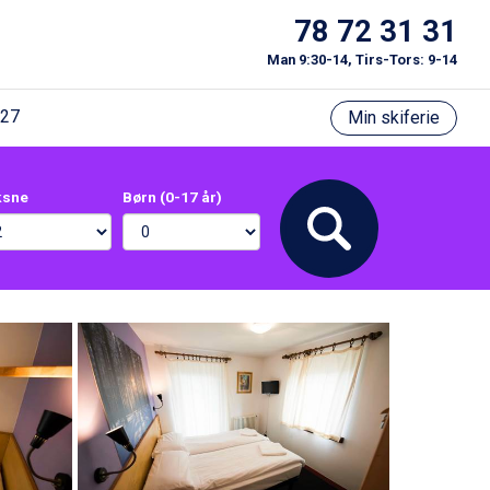
78 72 31 31
Man 9:30-14, Tirs-Tors: 9-14
/27
Min skiferie
ksne
Børn (0-17 år)