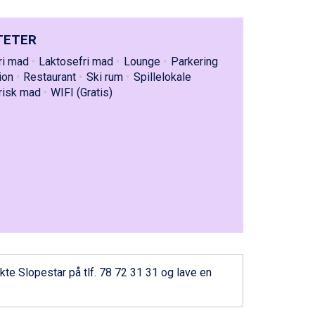
TETER
ri mad
Laktosefri mad
Lounge
Parkering
ion
Restaurant
Ski rum
Spillelokale
risk mad
WIFI (Gratis)
kte Slopestar
på tlf. 78 72 31 31 og lave en