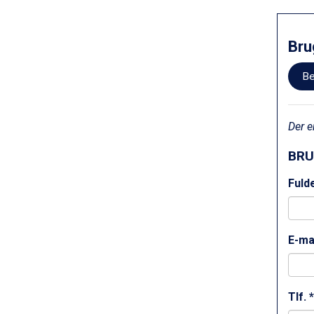
Cervinia fra DKK 5.295
Sölden fra DKK 8.445
Bad Hofgastein fra DKK 5.495
Bru
Passo Tonale fra DKK 3.795
Saalbach fra DKK 5.945
Be
Champoluc fra DKK 3.795
Sestriere fra DKK 4.395
Fieberbrunn fra DKK 6.145
Der e
Wagrain fra DKK 4.645
Ischgl fra DKK 7.095
BRU
St. Anton fra DKK 7.245
Zell am See fra DKK 4.095
Fuld
Livigno fra DKK 4.145
Canazei fra DKK 4.745
Ponte di Legno fra DKK 4.745
E-ma
Sauze dOulx fra DKK 4.045
Alleghe fra DKK 5.595
Bad Gastein fra DKK 4.195
Arabba fra DKK 7.045
Tlf. *
La Thuile fra DKK 4.595