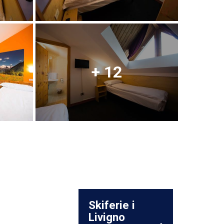
+ 12
Skiferie i
Livigno