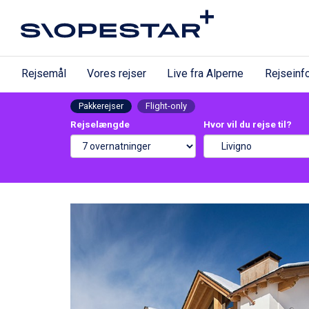
Rejsemål
Vores rejser
Live fra Alperne
Rejseinf
Pakkerejser
Flight-only
Rejselængde
Hvor vil du rejse til?