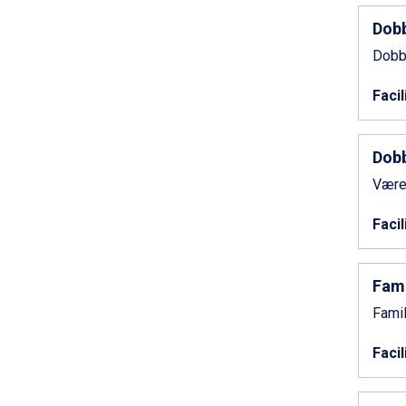
Saalbach fra DKK 5.945
Sölden fra DKK 8.445
Dobb
Champoluc fra DKK 3.795
Dobb
Sestriere fra DKK 4.395
Wagrain fra DKK 4.645
Facil
Ischgl fra DKK 7.095
Fieberbrunn fra DKK 6.145
St. Anton fra DKK 7.245
Dobb
Zell am See fra DKK 4.095
Livigno fra DKK 4.145
Værel
Canazei fra DKK 4.745
Ponte di Legno fra DKK 4.745
Facil
Bad Gastein fra DKK 4.195
Sauze dOulx fra DKK 4.045
Alleghe fra DKK 5.595
Fami
Arabba fra DKK 7.045
Famil
La Thuile fra DKK 4.595
Val Thorens fra DKK 5.395
Facil
Cervinia fra DKK 5.295
Bad Hofgastein fra DKK 5.495
Passo Tonale fra DKK 3.795