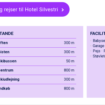
 rejser til Hotel Silvestri
TANDE
FACILI
Babysen
liften
300 m
Garage 
Pejs
pisten
300 m
Støvlet
 skibussen
50 m
 centrum
800 m
skiudlejning
300 m
indkøb
800 m