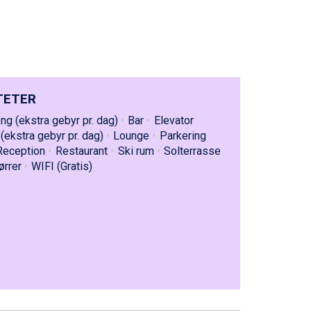
TETER
g (ekstra gebyr pr. dag)
Bar
Elevator
(ekstra gebyr pr. dag)
Lounge
Parkering
Reception
Restaurant
Ski rum
Solterrasse
ørrer
WIFI (Gratis)