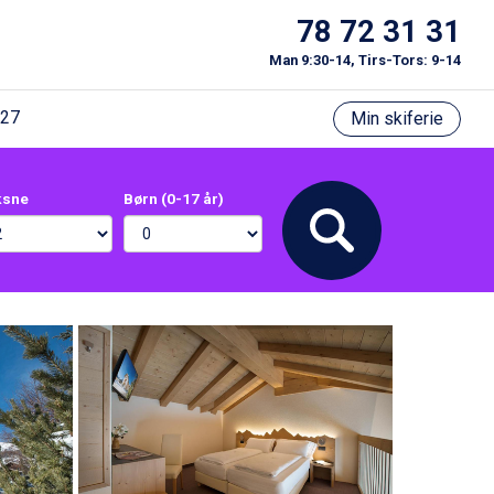
78 72 31 31
Man 9:30-14, Tirs-Tors: 9-14
/27
Min skiferie
ksne
Børn (0-17 år)