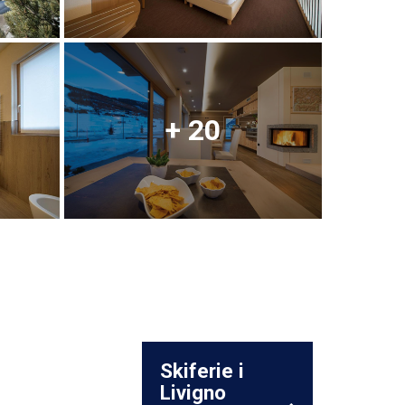
+ 20
Skiferie i
Livigno