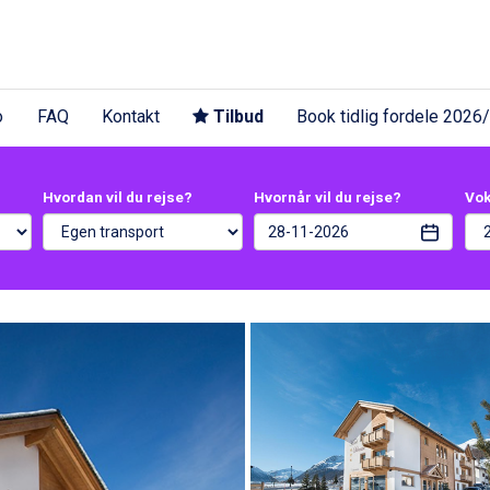
o
FAQ
Kontakt
Tilbud
Book tidlig fordele 2026
Hvordan vil du rejse?
Hvornår vil du rejse?
Vo