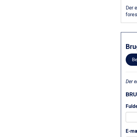
Bad Hofgastein fra DKK 5.495
Der e
Passo Tonale fra DKK 3.795
fores
Saalbach fra DKK 5.945
Sölden fra DKK 8.445
Champoluc fra DKK 3.795
Sestriere fra DKK 4.395
Wagrain fra DKK 4.645
Bru
Ischgl fra DKK 7.095
Fieberbrunn fra DKK 6.145
Be
St. Anton fra DKK 7.245
Zell am See fra DKK 4.095
Livigno fra DKK 4.145
Der e
Canazei fra DKK 4.745
Ponte di Legno fra DKK 4.745
BRU
Bad Gastein fra DKK 4.195
Sauze dOulx fra DKK 4.045
Fuld
Alleghe fra DKK 5.595
Arabba fra DKK 7.045
La Thuile fra DKK 4.595
E-ma
Val Thorens fra DKK 5.395