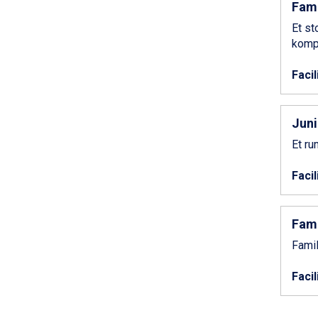
Fami
Passo Tonale fra DKK 3.795
Saalbach fra DKK 5.945
Et st
Sölden fra DKK 8.445
komp
Champoluc fra DKK 3.795
Sestriere fra DKK 4.395
Facil
Wagrain fra DKK 4.645
Ischgl fra DKK 7.095
Fieberbrunn fra DKK 6.145
Juni
St. Anton fra DKK 7.245
Et ru
Zell am See fra DKK 4.095
Livigno fra DKK 4.145
Facil
Canazei fra DKK 4.745
Ponte di Legno fra DKK 4.745
Bad Gastein fra DKK 4.195
Fami
Sauze dOulx fra DKK 4.045
Alleghe fra DKK 5.595
Famil
Arabba fra DKK 7.045
La Thuile fra DKK 4.595
Facil
Val Thorens fra DKK 5.395
Cervinia fra DKK 5.295