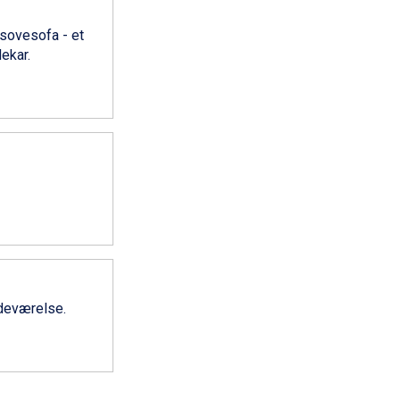
 sovesofa - et
ekar.
adeværelse.