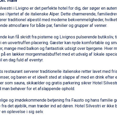
on: Halv
lvestri i
Livigno
er det perfekte hotel for dig, der søger en auten
se i hjertet af de italienske Alper. Dette charmerende, familiedre
rer traditionel alpestil med moderne bekvemmeligheder, hvilket
nde atmosfære for både par,
familier
og
grupper
af venner.
nde kun få skridt fra pisterne og Livignos pulserende butiksliv, t
ri en uovertruffen placering. Gæster kan nyde komfortable og sm
r, mange med balkon og fantastisk udsigt over bjergene. Hver 
t på en lækker morgenmadsbuffet med et udvalg af lokale special
il en dag fuld af eventyr.
s restaurant serverer traditionelle italienske retter lavet med fri
enser, og baren er et ideelt sted at slappe af med en drink efter
eter som sauna, skikælder og gratis parkering sikrer Hotel Silvest
ad man behøver for et afslappende ophold.
nlige og imødekommende betjening fra Fausto og hans
familie
gø
fra det øjeblik, man træder ind ad døren. Hotel Silvestri er ikke 
 en oplevelse i sig selv.