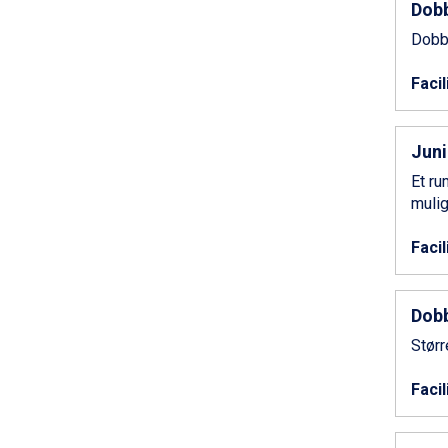
Dobb
Saalbach fra DKK 5.945
Sölden fra DKK 8.445
Dobb
Champoluc fra DKK 3.795
Sestriere fra DKK 4.395
Facil
Wagrain fra DKK 4.645
Ischgl fra DKK 7.095
Fieberbrunn fra DKK 6.145
Juni
St. Anton fra DKK 7.245
Et ru
Zell am See fra DKK 4.095
mulig
Livigno fra DKK 4.145
Canazei fra DKK 4.745
Facil
Ponte di Legno fra DKK 4.745
Bad Gastein fra DKK 4.195
Sauze dOulx fra DKK 4.045
Dobb
Alleghe fra DKK 5.595
Størr
Arabba fra DKK 7.045
La Thuile fra DKK 4.595
Facil
Val Thorens fra DKK 5.395
Cervinia fra DKK 5.295
Bad Hofgastein fra DKK 5.495