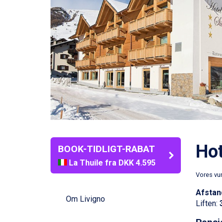
Hot
BOOK-TIDLIGT-RABAT
La Thuile fra DKK 4.595
Val Thorens fra DKK 5.395
Vores vu
Cervinia fra DKK 5.295
Afstan
Bad Hofgastein fra DKK 5.495
Om Livigno
Liften:
Passo Tonale fra DKK 3.795
Saalbach fra DKK 5.945