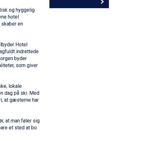
tisk og hyggelig
vne hotel
 skaber en
ilbyder Hotel
agfuldt indrettede
morgen byder
iteter, som giver
ske, lokale
 en dag på ski. Med
ri, at gæsterne har
r, at man føler sig
bare et sted at bo