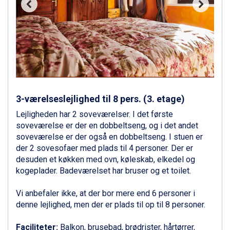
Ponte di Legno fra DKK 4.745
Sauze dOulx fra DKK 4.045
Alleghe fra DKK 5.595
Bad Gastein fra DKK 4.195
Arabba fra DKK 7.045
La Thuile fra DKK 4.595
Val Thorens fra DKK 5.395
Cervinia fra DKK 5.295
Bad Hofgastein fra DKK 5.495
3-værelseslejlighed til 8 pers. (3. etage)
Passo Tonale fra DKK 3.795
Lejligheden har 2 soveværelser. I det første
Saalbach fra DKK 5.945
soveværelse er der en dobbeltseng, og i det andet
Sölden fra DKK 8.445
soveværelse er der også en dobbeltseng. I stuen er
Champoluc fra DKK 3.795
der 2 sovesofaer med plads til 4 personer. Der er
Sestriere fra DKK 4.395
desuden et køkken med ovn, køleskab, elkedel og
Wagrain fra DKK 4.645
kogeplader. Badeværelset har bruser og et toilet.
Ischgl fra DKK 7.095
Fieberbrunn fra DKK 6.145
Vi anbefaler ikke, at der bor mere end 6 personer i
St. Anton fra DKK 7.245
denne lejlighed, men der er plads til op til 8 personer.
Zell am See fra DKK 4.095
Canazei fra DKK 4.745
Faciliteter:
Balkon, brusebad, brødrister, hårtørrer,
Livigno fra DKK 4.145