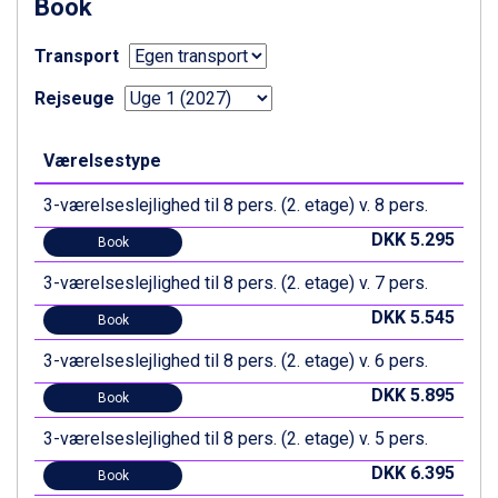
Book
Canazei fra DKK 4.745
Livigno fra DKK 4.145
Ponte di Legno fra DKK 4.745
Transport
Sauze dOulx fra DKK 4.045
Rejseuge
Alleghe fra DKK 5.595
Bad Gastein fra DKK 4.195
Arabba fra DKK 7.045
Værelsestype
La Thuile fra DKK 4.595
Val Thorens fra DKK 5.395
3-værelseslejlighed til 8 pers. (2. etage) v. 8 pers.
Cervinia fra DKK 5.295
DKK 5.295
Book
Bad Hofgastein fra DKK 5.495
Passo Tonale fra DKK 3.795
3-værelseslejlighed til 8 pers. (2. etage) v. 7 pers.
Saalbach fra DKK 5.945
DKK 5.545
Book
Sölden fra DKK 8.445
Champoluc fra DKK 3.795
3-værelseslejlighed til 8 pers. (2. etage) v. 6 pers.
Sestriere fra DKK 4.395
DKK 5.895
Wagrain fra DKK 4.645
Book
Ischgl fra DKK 7.095
3-værelseslejlighed til 8 pers. (2. etage) v. 5 pers.
Fieberbrunn fra DKK 6.145
St. Anton fra DKK 7.245
DKK 6.395
Book
Zell am See fra DKK 4.095