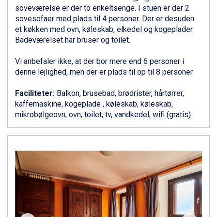
Sauze dOulx fra DKK 4.045
soveværelse er der to enkeltsenge. I stuen er der 2
Alleghe fra DKK 5.595
sovesofaer med plads til 4 personer. Der er desuden
Bad Gastein fra DKK 4.195
et køkken med ovn, køleskab, elkedel og kogeplader.
Arabba fra DKK 7.045
Badeværelset har bruser og toilet.
La Thuile fra DKK 4.595
Val Thorens fra DKK 5.395
Vi anbefaler ikke, at der bor mere end 6 personer i
Cervinia fra DKK 5.295
denne lejlighed, men der er plads til op til 8 personer.
Bad Hofgastein fra DKK 5.495
Passo Tonale fra DKK 3.795
Faciliteter:
Balkon, brusebad, brødrister, hårtørrer,
Saalbach fra DKK 5.945
kaffemaskine, kogeplade , køleskab, køleskab,
Sölden fra DKK 8.445
mikrobølgeovn, ovn, toilet, tv, vandkedel, wifi (gratis)
Champoluc fra DKK 3.795
Sestriere fra DKK 4.395
Wagrain fra DKK 4.645
Ischgl fra DKK 7.095
Fieberbrunn fra DKK 6.145
St. Anton fra DKK 7.245
Zell am See fra DKK 4.095
Canazei fra DKK 4.745
Livigno fra DKK 4.145