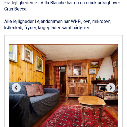
Fra lejlighederne i Villa Blanche har du en smuk udsigt over
Bad Gastein fra DKK 4.195
Gran Becca.
Arabba fra DKK 7.045
La Thuile fra DKK 4.595
Alle lejligheder i ejendommen har Wi-Fi, ovn, mikroovn,
Val Thorens fra DKK 5.395
køleskab, fryser, kogeplader samt hårtørrer.
Cervinia fra DKK 5.295
Bad Hofgastein fra DKK 5.495
Passo Tonale fra DKK 3.795
Saalbach fra DKK 5.945
Sölden fra DKK 8.445
Champoluc fra DKK 3.795
Sestriere fra DKK 4.395
Wagrain fra DKK 4.645
Ischgl fra DKK 7.095
Fieberbrunn fra DKK 6.145
St. Anton fra DKK 7.245
Zell am See fra DKK 4.095
Canazei fra DKK 4.745
Livigno fra DKK 4.145
Ponte di Legno fra DKK 4.745
Sauze dOulx fra DKK 4.045