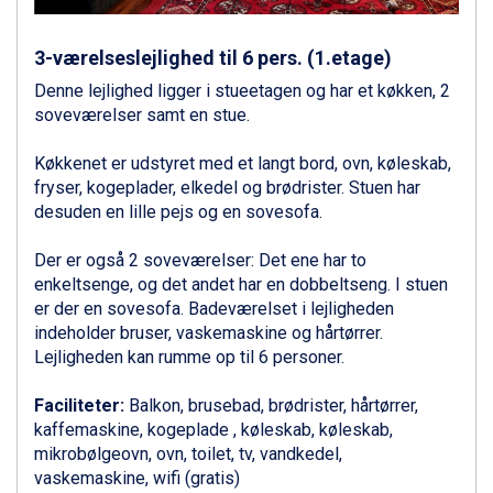
Alleghe fra DKK 5.595
Bad Gastein fra DKK 4.195
3-værelseslejlighed til 6 pers. (1.etage)
Arabba fra DKK 7.045
La Thuile fra DKK 4.595
Denne lejlighed ligger i stueetagen og har et køkken, 2
Val Thorens fra DKK 5.395
soveværelser samt en stue.
Cervinia fra DKK 5.295
Bad Hofgastein fra DKK 5.495
Køkkenet er udstyret med et langt bord, ovn, køleskab,
Passo Tonale fra DKK 3.795
fryser, kogeplader, elkedel og brødrister. Stuen har
Saalbach fra DKK 5.945
desuden en lille pejs og en sovesofa.
Sölden fra DKK 8.445
Champoluc fra DKK 3.795
Der er også 2 soveværelser: Det ene har to
Sestriere fra DKK 4.395
enkeltsenge, og det andet har en dobbeltseng. I stuen
Wagrain fra DKK 4.645
er der en sovesofa. Badeværelset i lejligheden
Ischgl fra DKK 7.095
indeholder bruser, vaskemaskine og hårtørrer.
Fieberbrunn fra DKK 6.145
Lejligheden kan rumme op til 6 personer.
St. Anton fra DKK 7.245
Zell am See fra DKK 4.095
Faciliteter:
Balkon, brusebad, brødrister, hårtørrer,
Canazei fra DKK 4.745
kaffemaskine, kogeplade , køleskab, køleskab,
Livigno fra DKK 4.145
mikrobølgeovn, ovn, toilet, tv, vandkedel,
Ponte di Legno fra DKK 4.745
vaskemaskine, wifi (gratis)