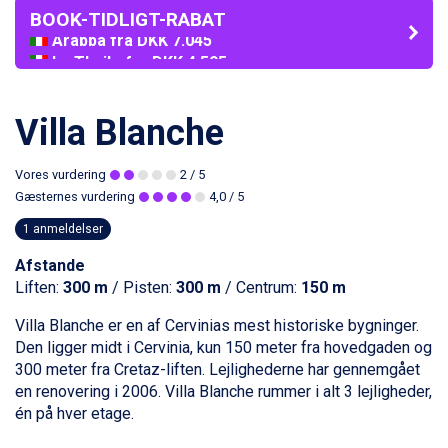
BOOK-TIDLIGT-RABAT
La Thuile fra DKK 4.595
Val Thorens fra DKK 5.395
Cervinia fra DKK 5.295
Bad Hofgastein fra DKK 5.495
Villa Blanche
Passo Tonale fra DKK 3.795
Saalbach fra DKK 5.945
Vores vurdering
2
/ 5
Sölden fra DKK 8.445
Gæsternes vurdering
4,0
/ 5
Champoluc fra DKK 3.795
Sestriere fra DKK 4.395
1 anmeldelser
Wagrain fra DKK 4.645
Afstande
Ischgl fra DKK 7.095
Liften:
300 m
/ Pisten:
300 m
/ Centrum:
150 m
Fieberbrunn fra DKK 6.145
St. Anton fra DKK 7.245
Villa Blanche er en af Cervinias mest historiske bygninger.
Zell am See fra DKK 4.095
Den ligger midt i
Cervinia
, kun 150 meter fra hovedgaden og
Canazei fra DKK 4.745
300 meter fra Cretaz-liften. Lejlighederne har gennemgået
Livigno fra DKK 4.145
en renovering i 2006. Villa Blanche rummer i alt 3 lejligheder,
Ponte di Legno fra DKK 4.745
én på hver etage.
Sauze dOulx fra DKK 4.045
Alleghe fra DKK 5.595