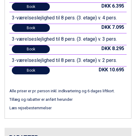
Zell am See fra DKK 4.095
DKK 6.395
Book
Canazei fra DKK 4.745
Livigno fra DKK 4.145
3-værelseslejlighed til 8 pers. (3. etage) v. 4 pers.
Ponte di Legno fra DKK 4.745
DKK 7.095
Book
Sauze dOulx fra DKK 4.045
Alleghe fra DKK 5.595
3-værelseslejlighed til 8 pers. (3. etage) v. 3 pers.
Bad Gastein fra DKK 4.195
DKK 8.295
Book
Arabba fra DKK 7.045
La Thuile fra DKK 4.595
3-værelseslejlighed til 8 pers. (3. etage) v. 2 pers.
Val Thorens fra DKK 5.395
DKK 10.695
Cervinia fra DKK 5.295
Book
Bad Hofgastein fra DKK 5.495
Passo Tonale fra DKK 3.795
Saalbach fra DKK 5.945
Alle priser er pr. person inkl. indkvartering og 6 dages liftkort.
Sölden fra DKK 8.445
Tillæg og rabatter er anført herunder
Champoluc fra DKK 3.795
Læs rejsebestemmelser
Sestriere fra DKK 4.395
Wagrain fra DKK 4.645
Ischgl fra DKK 7.095
Fieberbrunn fra DKK 6.145