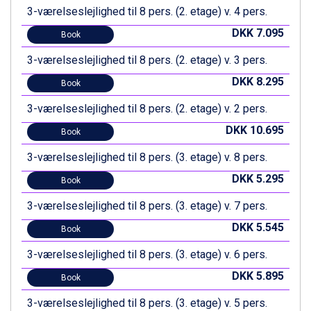
3-værelseslejlighed til 8 pers. (2. etage) v. 4 pers.
Canazei fra DKK 4.745
Livigno fra DKK 4.145
DKK 7.095
Book
Ponte di Legno fra DKK 4.745
Sauze dOulx fra DKK 4.045
3-værelseslejlighed til 8 pers. (2. etage) v. 3 pers.
Alleghe fra DKK 5.595
DKK 8.295
Book
Bad Gastein fra DKK 4.195
Arabba fra DKK 7.045
3-værelseslejlighed til 8 pers. (2. etage) v. 2 pers.
La Thuile fra DKK 4.595
DKK 10.695
Book
Val Thorens fra DKK 5.395
Cervinia fra DKK 5.295
3-værelseslejlighed til 8 pers. (3. etage) v. 8 pers.
Bad Hofgastein fra DKK 5.495
DKK 5.295
Passo Tonale fra DKK 3.795
Book
Saalbach fra DKK 5.945
3-værelseslejlighed til 8 pers. (3. etage) v. 7 pers.
Sölden fra DKK 8.445
Champoluc fra DKK 3.795
DKK 5.545
Book
Sestriere fra DKK 4.395
3-værelseslejlighed til 8 pers. (3. etage) v. 6 pers.
Wagrain fra DKK 4.645
Ischgl fra DKK 7.095
DKK 5.895
Book
Fieberbrunn fra DKK 6.145
3-værelseslejlighed til 8 pers. (3. etage) v. 5 pers.
St. Anton fra DKK 7.245