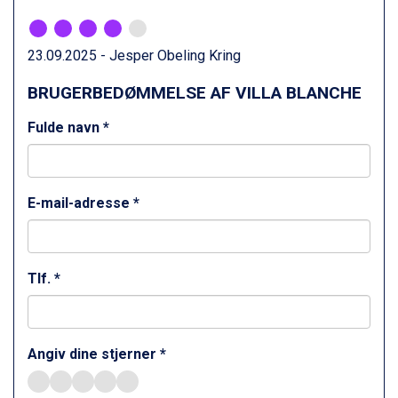
St. Anton fra DKK 7.245
Zell am See fra DKK 4.095
Canazei fra DKK 4.745
23.09.2025 - Jesper Obeling Kring
Livigno fra DKK 4.145
BRUGERBEDØMMELSE AF VILLA BLANCHE
Ponte di Legno fra DKK 4.745
Sauze dOulx fra DKK 4.045
Fulde navn *
Alleghe fra DKK 5.595
Bad Gastein fra DKK 4.195
Arabba fra DKK 7.045
La Thuile fra DKK 4.595
E-mail-adresse *
Val Thorens fra DKK 5.395
Cervinia fra DKK 5.295
Bad Hofgastein fra DKK 5.495
Passo Tonale fra DKK 3.795
Tlf. *
Saalbach fra DKK 5.945
Sölden fra DKK 8.445
Champoluc fra DKK 3.795
Sestriere fra DKK 4.395
Angiv dine stjerner *
Wagrain fra DKK 4.645
Ischgl fra DKK 7.095