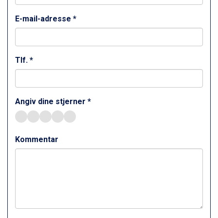
Canazei fra DKK 4.745
Ponte di Legno fra DKK 4.745
E-mail-adresse *
Bad Gastein fra DKK 4.195
Sauze dOulx fra DKK 4.045
Alleghe fra DKK 5.595
Wagrain fra DKK 5.545
Tlf. *
Arabba fra DKK 7.045
La Thuile fra DKK 4.595
Val Thorens fra DKK 5.395
Angiv dine stjerner *
Cervinia fra DKK 5.295
Saalbach fra DKK 5.945
Sölden fra DKK 8.445
Passo Tonale fra DKK 3.795
Kommentar
Bad Hofgastein fra DKK 5.495
Champoluc fra DKK 3.795
Sestriere fra DKK 4.395
Fieberbrunn fra DKK 6.145
Ischgl fra DKK 7.095
St. Anton fra DKK 7.245
Zell am See fra DKK 4.095