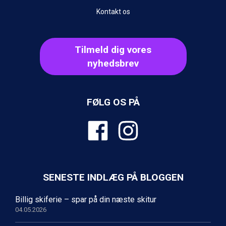
Livigno fra DKK 4.145
Kontakt os
Canazei fra DKK 4.745
Ponte di Legno fra DKK 4.745
Bad Gastein fra DKK 4.195
Tilmeld dig vores
Sauze dOulx fra DKK 4.045
nyhedsbrev
Alleghe fra DKK 5.595
Wagrain fra DKK 5.545
Arabba fra DKK 7.045
La Thuile fra DKK 4.595
FØLG OS PÅ
Val Thorens fra DKK 5.395
Cervinia fra DKK 5.295
Saalbach fra DKK 5.945
Sölden fra DKK 8.445
Passo Tonale fra DKK 3.795
Bad Hofgastein fra DKK 5.495
Champoluc fra DKK 3.795
SENESTE INDLÆG PÅ BLOGGEN
Sestriere fra DKK 4.395
Fieberbrunn fra DKK 6.145
Billig skiferie – spar på din næste skitur
Ischgl fra DKK 7.095
04.05.2026
St. Anton fra DKK 7.245