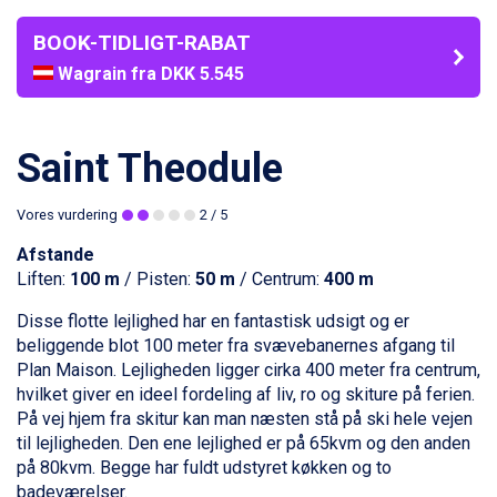
BOOK-TIDLIGT-RABAT
Wagrain fra DKK 5.545
Arabba fra DKK 7.045
La Thuile fra DKK 4.595
Val Thorens fra DKK 5.395
Saint Theodule
Cervinia fra DKK 5.295
Saalbach fra DKK 5.945
Vores vurdering
2
/ 5
Sölden fra DKK 8.445
Passo Tonale fra DKK 3.795
Afstande
Bad Hofgastein fra DKK 5.495
Liften:
100 m
/ Pisten:
50 m
/ Centrum:
400 m
Champoluc fra DKK 3.795
Sestriere fra DKK 4.395
Disse flotte lejlighed har en fantastisk udsigt og er
Fieberbrunn fra DKK 6.145
beliggende blot 100 meter fra svævebanernes afgang til
Ischgl fra DKK 7.095
Plan Maison. Lejligheden ligger cirka 400 meter fra centrum,
St. Anton fra DKK 7.245
hvilket giver en ideel fordeling af liv, ro og skiture på ferien.
Zell am See fra DKK 4.095
På vej hjem fra skitur kan man næsten stå på ski hele vejen
Livigno fra DKK 4.145
til lejligheden. Den ene lejlighed er på 65kvm og den anden
Canazei fra DKK 4.745
på 80kvm. Begge har fuldt udstyret køkken og to
Ponte di Legno fra DKK 4.745
badeværelser.