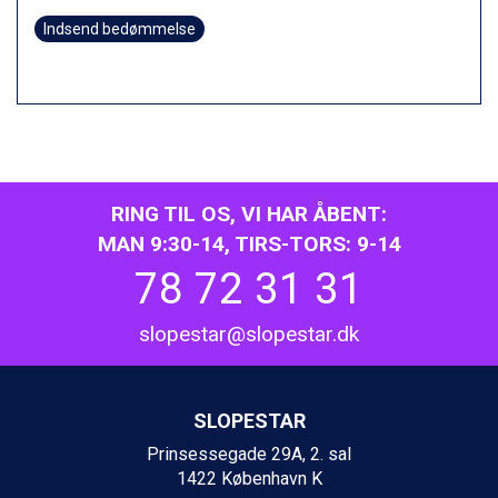
Zell am See fra DKK 4.095
Indsend bedømmelse
Livigno fra DKK 4.145
Canazei fra DKK 4.745
Ponte di Legno fra DKK 4.745
Bad Gastein fra DKK 4.195
Alleghe fra DKK 5.595
Sauze dOulx fra DKK 4.045
Arabba fra DKK 7.045
RING TIL OS, VI HAR ÅBENT:
La Thuile fra DKK 4.595
Val Thorens fra DKK 5.395
MAN 9:30-14, TIRS-TORS: 9-14
Cervinia fra DKK 5.295
78 72 31 31
Sölden fra DKK 8.445
Bad Hofgastein fra DKK 5.495
slopestar@slopestar.dk
Passo Tonale fra DKK 3.795
Saalbach fra DKK 5.945
Champoluc fra DKK 3.795
Sestriere fra DKK 4.395
SLOPESTAR
Fieberbrunn fra DKK 6.145
Prinsessegade 29A, 2. sal
Wagrain fra DKK 4.645
1422 København K
Ischgl fra DKK 7.095