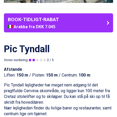
BOOK-TIDLIGT-RABAT
Arabba fra DKK 7.045
La Thuile fra DKK 4.595
Val Thorens fra DKK 5.395
Cervinia fra DKK 5.295
Pic Tyndall
Sölden fra DKK 8.445
Bad Hofgastein fra DKK 5.495
Vores vurdering
2
/ 5
Passo Tonale fra DKK 3.795
Saalbach fra DKK 5.945
Afstande
Champoluc fra DKK 3.795
Liften:
150 m
/ Pisten:
150 m
/ Centrum:
100 m
Sestriere fra DKK 4.395
Fieberbrunn fra DKK 6.145
Pic Tyndall lejligheder har meget nem adgang til det
Wagrain fra DKK 4.645
pragtfulde
Cervinia
skiområde, og ligger kun 100 meter fra
Ischgl fra DKK 7.095
Cretaz stolelifter og to skiløjper. Du kan stå på ski op til få
St. Anton fra DKK 7.245
skridt fra hoveddøren.
Zell am See fra DKK 4.095
Nær lejligheden finder du livlige barer og restauranter, samt
Livigno fra DKK 4.145
centrum lige om hjørnet.