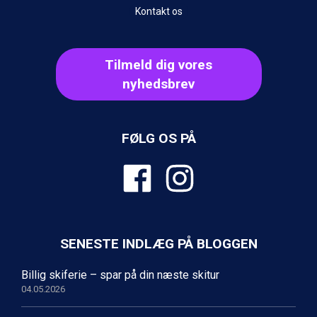
St. Anton fra DKK 7.245
Kontakt os
Zell am See fra DKK 4.095
Livigno fra DKK 4.145
Canazei fra DKK 4.745
Tilmeld dig vores
Ponte di Legno fra DKK 4.745
nyhedsbrev
Bad Gastein fra DKK 4.195
Alleghe fra DKK 5.595
Sauze dOulx fra DKK 4.045
Arabba fra DKK 7.045
FØLG OS PÅ
La Thuile fra DKK 4.595
Val Thorens fra DKK 5.395
Cervinia fra DKK 5.295
Sölden fra DKK 8.445
Bad Hofgastein fra DKK 5.495
Passo Tonale fra DKK 3.795
Saalbach fra DKK 5.945
SENESTE INDLÆG PÅ BLOGGEN
Champoluc fra DKK 3.795
Sestriere fra DKK 4.395
Billig skiferie – spar på din næste skitur
Fieberbrunn fra DKK 6.145
04.05.2026
Wagrain fra DKK 4.645