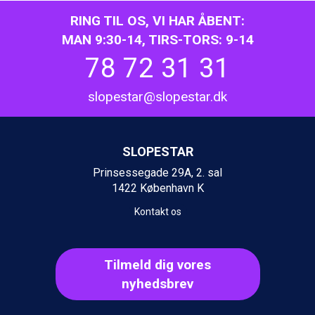
Ischgl fra DKK 7.095
RING TIL OS, VI HAR ÅBENT:
St. Anton fra DKK 7.245
MAN 9:30-14, TIRS-TORS: 9-14
Zell am See fra DKK 4.095
Canazei fra DKK 4.745
78 72 31 31
Livigno fra DKK 4.145
Ponte di Legno fra DKK 4.745
slopestar@slopestar.dk
Bad Gastein fra DKK 4.195
Alleghe fra DKK 5.595
Sauze dOulx fra DKK 4.045
Arabba fra DKK 7.045
SLOPESTAR
La Thuile fra DKK 4.595
Prinsessegade 29A, 2. sal
Val Thorens fra DKK 5.395
1422 København K
Cervinia fra DKK 5.295
Passo Tonale fra DKK 3.795
Kontakt os
Saalbach fra DKK 5.945
Sölden fra DKK 8.445
Bad Hofgastein fra DKK 5.495
Tilmeld dig vores
Champoluc fra DKK 3.795
nyhedsbrev
Sestriere fra DKK 4.395
Fieberbrunn fra DKK 6.145