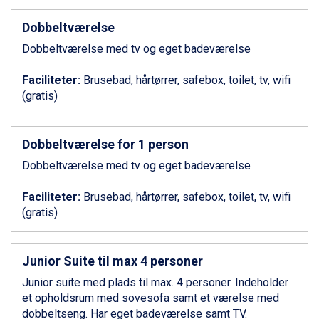
Bad Gastein fra DKK 4.195
Dobbeltværelse
Alleghe fra DKK 5.595
Sauze dOulx fra DKK 4.045
Dobbeltværelse med tv og eget badeværelse
Arabba fra DKK 7.045
La Thuile fra DKK 4.595
Faciliteter:
Brusebad, hårtørrer, safebox, toilet, tv, wifi
Val Thorens fra DKK 5.395
(gratis)
Cervinia fra DKK 5.295
Passo Tonale fra DKK 3.795
Saalbach fra DKK 5.945
Dobbeltværelse for 1 person
Sölden fra DKK 8.445
Dobbeltværelse med tv og eget badeværelse
Bad Hofgastein fra DKK 5.495
Champoluc fra DKK 3.795
Faciliteter:
Brusebad, hårtørrer, safebox, toilet, tv, wifi
Sestriere fra DKK 4.395
(gratis)
Fieberbrunn fra DKK 6.145
Wagrain fra DKK 4.645
Ischgl fra DKK 7.095
Junior Suite til max 4 personer
St. Anton fra DKK 7.245
Zell am See fra DKK 4.095
Junior suite med plads til max. 4 personer. Indeholder
Canazei fra DKK 4.745
et opholdsrum med sovesofa samt et værelse med
Livigno fra DKK 4.145
dobbeltseng. Har eget badeværelse samt TV.