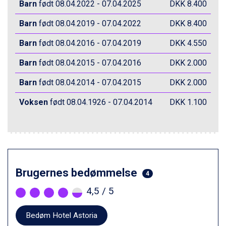
Zell am See fra DKK 4.095
Barn
født 08.04.2022 - 07.04.2025
DKK 8.400
Canazei fra DKK 4.745
Livigno fra DKK 4.145
Barn
født 08.04.2019 - 07.04.2022
DKK 8.400
Ponte di Legno fra DKK 4.745
Barn
født 08.04.2016 - 07.04.2019
DKK 4.550
Bad Gastein fra DKK 4.195
Alleghe fra DKK 5.595
Barn
født 08.04.2015 - 07.04.2016
DKK 2.000
Sauze dOulx fra DKK 4.045
Arabba fra DKK 7.045
Barn
født 08.04.2014 - 07.04.2015
DKK 2.000
La Thuile fra DKK 4.595
Val Thorens fra DKK 5.395
Voksen
født 08.04.1926 - 07.04.2014
DKK 1.100
Cervinia fra DKK 5.295
Passo Tonale fra DKK 3.795
Saalbach fra DKK 5.945
Sölden fra DKK 8.445
Bad Hofgastein fra DKK 5.495
Champoluc fra DKK 3.795
Brugernes bedømmelse
4
Sestriere fra DKK 4.395
Fieberbrunn fra DKK 6.145
4,5
/ 5
Wagrain fra DKK 4.645
Ischgl fra DKK 7.095
Bedøm Hotel Astoria
St. Anton fra DKK 7.245