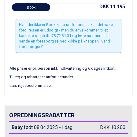
Canazei fra DKK 4.745
DKK 11.195
Book
Livigno fra DKK 4.145
Ponte di Legno fra DKK 4.745
Bad Gastein fra DKK 4.195
Hvis der ikke er Book-knap ud for prisen, kan det være,
Alleghe fra DKK 5.595
fordi rejsen er udsolgt - men du er velkommen til at
kontakte os på tlf. 78 72 31 31 og høre nærmere eller
Sauze dOulx fra DKK 4.045
sende en forespørgsel ved klikke på knappen "Send
Arabba fra DKK 7.045
forespørgsel".
La Thuile fra DKK 4.595
Val Thorens fra DKK 5.395
Cervinia fra DKK 5.295
Alle priser er pr. person inkl. indkvartering og 6 dages liftkort.
Passo Tonale fra DKK 3.795
Saalbach fra DKK 5.945
Tillæg og rabatter er anført herunder
Sölden fra DKK 8.445
Læs rejsebestemmelser
Bad Hofgastein fra DKK 5.495
Champoluc fra DKK 3.795
Sestriere fra DKK 4.395
Fieberbrunn fra DKK 6.145
OPREDNINGSRABATTER
Wagrain fra DKK 4.645
Ischgl fra DKK 7.095
Baby
født 08.04.2025 - i dag
DKK 10.200
St. Anton fra DKK 7.245