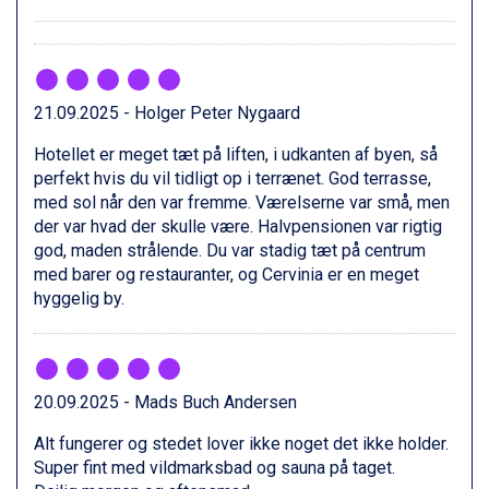
Zell am See fra DKK 4.095
Canazei fra DKK 4.745
Livigno fra DKK 4.145
Ponte di Legno fra DKK 4.745
Bad Gastein fra DKK 4.195
21.09.2025 - Holger Peter Nygaard
Alleghe fra DKK 5.595
Hotellet er meget tæt på liften, i udkanten af byen, så
Sauze dOulx fra DKK 4.045
perfekt hvis du vil tidligt op i terrænet. God terrasse,
Arabba fra DKK 7.045
med sol når den var fremme. Værelserne var små, men
La Thuile fra DKK 4.595
der var hvad der skulle være. Halvpensionen var rigtig
Val Thorens fra DKK 5.395
god, maden strålende. Du var stadig tæt på centrum
Cervinia fra DKK 5.295
med barer og restauranter, og Cervinia er en meget
Passo Tonale fra DKK 3.795
hyggelig by.
Saalbach fra DKK 5.945
Sölden fra DKK 8.445
Bad Hofgastein fra DKK 5.495
Champoluc fra DKK 3.795
Sestriere fra DKK 4.395
20.09.2025 - Mads Buch Andersen
Fieberbrunn fra DKK 6.145
Alt fungerer og stedet lover ikke noget det ikke holder.
Wagrain fra DKK 4.645
Super fint med vildmarksbad og sauna på taget.
Ischgl fra DKK 7.095