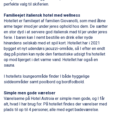
Bad Gastein fra DKK 4.195
perfekte valg til skiferien.
Alleghe fra DKK 5.595
Sauze dOulx fra DKK 4.045
Familieejet italiensk hotel med wellness
Arabba fra DKK 7.045
Hotellet er familiejet af familien Giovanolli, som med åbne
La Thuile fra DKK 4.595
arme tager imod jer under jeres ophold hos dem. De sætter
Val Thorens fra DKK 5.395
en stor dyd i at servere god italiensk mad til jer under jeres
Cervinia fra DKK 5.295
ferie. I baren kan I nemt bestille en drink eller nyde
Passo Tonale fra DKK 3.795
hinandens selskab med et spil kort. Hotellet har i 2021
Saalbach fra DKK 5.945
bygget et nyt udendørs jacuzzi-område, så I efter en endt
Sölden fra DKK 8.445
dag på pisten kan nyde den fantastiske udsigt fra hotellet
Bad Hofgastein fra DKK 5.495
op mod bjerget i det varme vand. Hotellet har også en
Champoluc fra DKK 3.795
sauna.
Sestriere fra DKK 4.395
Fieberbrunn fra DKK 6.145
I hotellets loungeområde finder I både hyggelige
Wagrain fra DKK 4.645
siddeområder samt poolbord og bordfodbold.
Ischgl fra DKK 7.095
St. Anton fra DKK 7.245
Simple men gode værelser
Zell am See fra DKK 4.095
Værelserne på Hotel Astroia er simple men gode, og I får
Canazei fra DKK 4.745
alt, hvad I har brug for. På hotellet findes der værelser med
Livigno fra DKK 4.145
plads til op til 4 personer, alle med eget badeværelse.
Ponte di Legno fra DKK 4.745