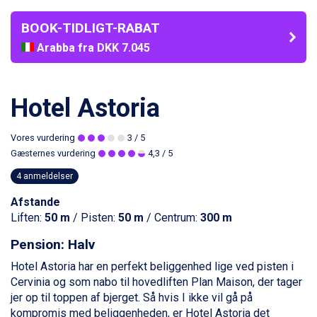
BOOK-TIDLIGT-RABAT
Arabba fra DKK 7.045
La Thuile fra DKK 4.595
Val Thorens fra DKK 5.395
Cervinia fra DKK 5.295
Hotel Astoria
Passo Tonale fra DKK 3.795
Saalbach fra DKK 5.945
Sölden fra DKK 8.445
Vores vurdering
3
/ 5
Bad Hofgastein fra DKK 5.495
Gæsternes vurdering
4,3
/ 5
Champoluc fra DKK 3.795
4 anmeldelser
Sestriere fra DKK 4.395
Fieberbrunn fra DKK 6.145
Afstande
Wagrain fra DKK 4.645
Liften:
50 m
/ Pisten:
50 m
/ Centrum:
300 m
Ischgl fra DKK 7.095
St. Anton fra DKK 7.245
Pension: Halv
Zell am See fra DKK 4.095
Hotel Astoria har en perfekt beliggenhed lige ved pisten i
Canazei fra DKK 4.745
Cervinia
og som nabo til hovedliften Plan Maison, der tager
Livigno fra DKK 4.145
jer op til toppen af bjerget. Så hvis I ikke vil gå på
Ponte di Legno fra DKK 4.745
kompromis med beliggenheden, er Hotel Astoria det